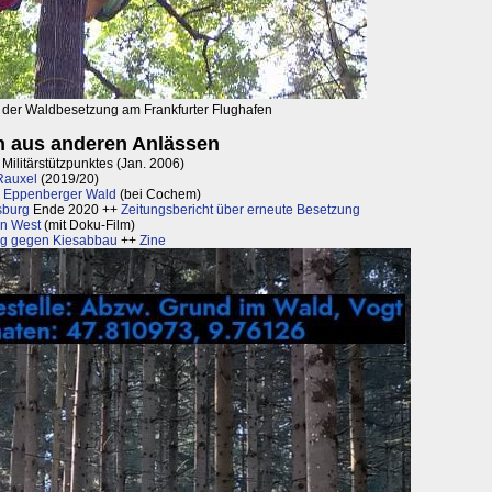
der Waldbesetzung am Frankfurter Flughafen
 aus anderen Anlässen
ilitärstützpunktes (Jan. 2006)
Rauxel
(2019/20)
 Eppenberger Wald
(bei Cochem)
sburg
Ende 2020 ++
Zeitungsbericht über erneute Besetzung
hn West
(mit Doku-Film)
rg gegen Kiesabbau
++
Zine