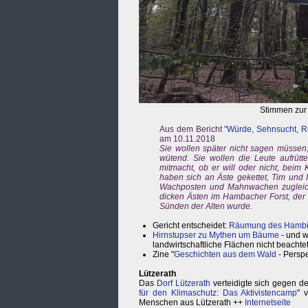
Stimmen zur
Aus dem Bericht "
Würde, Sehnsucht, R
am 10.11.2018
Sie wollen später nicht sagen müssen,
wütend. Sie wollen die Leute aufrütt
mitmacht, ob er will oder nicht, beim
haben sich an Äste gekettet, Tim und
Wachposten und Mahnwachen zugleich,
dicken Ästen im Hambacher Forst, de
Sünden der Alten wurde.
Gericht entscheidet:
Räumung des Hambi w
Hirnstupser zu Mythen um Bäume
- und w
landwirtschaftliche Flächen nicht beacht
Zine "
Geschichten aus dem Wald
- Perspe
Lützerath
Das
Dorf Lützerath
verteidigte sich gegen d
für den Klimaschutz: Das Aktivistencamp
" 
Menschen aus Lützerath ++
Internetseite