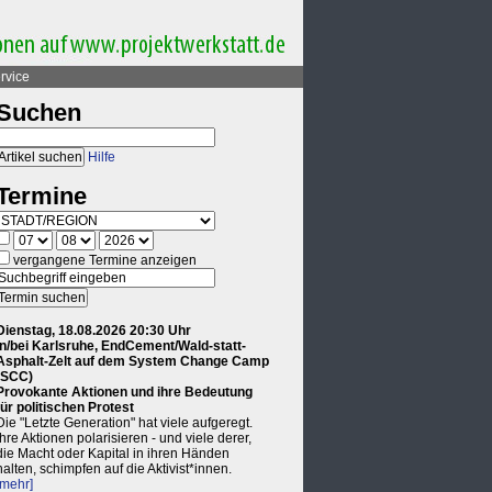
rvice
Suchen
Hilfe
Termine
vergangene Termine anzeigen
Dienstag, 18.08.2026 20:30 Uhr
in/bei Karlsruhe, EndCement/Wald-statt-
Asphalt-Zelt auf dem System Change Camp
(SCC)
Provokante Aktionen und ihre Bedeutung
für politischen Protest
Die "Letzte Generation" hat viele aufgeregt.
Ihre Aktionen polarisieren - und viele derer,
die Macht oder Kapital in ihren Händen
halten, schimpfen auf die Aktivist*innen.
[mehr]