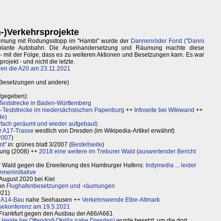
-)Verkehrsprojekte
Räumung mit Rodungsstopp im "Hambi" wurde der
Dannenröder Forst ("Danni
lante Autobahn. Die Auseinandersetzung und Räumung machte diese
- mit der Folge, dass es zu weiteren Aktionen und Besetzungen kam. Es war
ojekt - und nicht die letzte.
en die A20 am 23.11.2021
Besetzungen und andere)
ufgegeben):
ststrecke in Baden-Württemberg
s-Teststrecke im niedersächsischen Papenburg
++
Infoseite bei Wikiwand
++
de)
fach geräumt und wieder aufgebaut)
er A17-Trasse
westlich von Dresden (im Wikipedia-Artikel erwähnt)
2007
)
mt"
in: grünes blatt 3/2007 (
Bestellseite
)
ung (2008) ++
2018 eine weitere im Treburer Wald
(
auswertender Bericht
ner Wald gegen die Erweiterung des Hamburger Hafens:
Indymedia
...
leider
nneninitiative
August 2020 bei Kiel
von
Flughafenbesetzungen und -räumungen
021)
 A14-Bau
nahe Seehausen ++
Verkehrswende Elbe-Altmark
sekonferenz am 19.5.2021
Frankfurt gegen den Ausbau der A66/A661
 Heide bei Ottendorf-Okrilla nahe Dresden)
wurde besetzt, um die dort