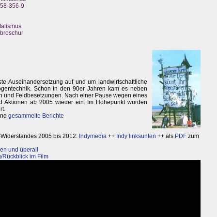
558-356-9
talismus
nbroschur
te Auseinandersetzung auf und um landwirtschaftliche
ogentechnik. Schon in den 90er Jahren kam es neben
en und Feldbesetzungen. Nach einer Pause wegen eines
nd Aktionen ab 2005 wieder ein. Im Höhepunkt wurden
rt.
nd
gesammelte Berichte
-Widerstandes 2005 bis 2012:
Indymedia
++
Indy linksunten
++ als
PDF
zum
en und überall
/Rückblick im Film