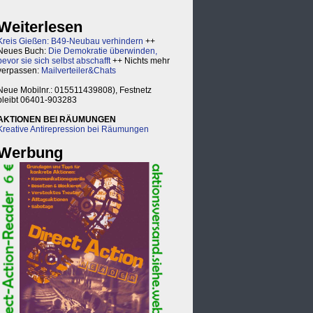
Weiterlesen
Kreis Gießen: B49-Neubau verhindern
++
Neues Buch:
Die Demokratie überwinden,
bevor sie sich selbst abschafft
++ Nichts mehr
verpassen:
Mailverteiler&Chats
Neue Mobilnr.: 015511439808), Festnetz
bleibt 06401-903283
AKTIONEN BEI RÄUMUNGEN
Kreative Antirepression bei Räumungen
Werbung