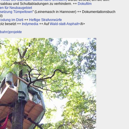
esabbau und Schuttabladungen zu verhindern. ++
Dokufilm
en für Neubaugebiet
esetzung Tümpeltown
" (Leinemasch in Hannover) ++ Dokumentationsbuch
d)
dung im Dieti
++
Heftige Strafvorwürfe
olz besetzt ++
Indymedia
++ Auf
Wald-statt-Asphalt<
/li>
bahn)projekte