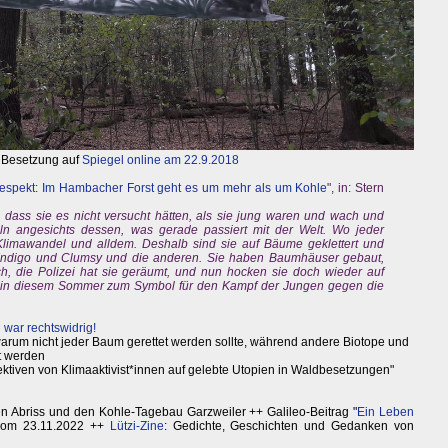
 Besetzung auf
Spiegel online am 22.9.2018
espekt: Im Hambacher Forst geht es um mehr als um Kohle
", in: Stern
 dass sie es nicht versucht hätten, als sie jung waren und wach und
eln angesichts dessen, was gerade passiert mit der Welt. Wo jeder
 Klimawandel und alldem. Deshalb sind sie auf Bäume geklettert und
 Indigo und Clumsy und die anderen. Sie haben Baumhäuser gebaut,
 die Polizei hat sie geräumt, und nun hocken sie doch wieder auf
r in diesem Sommer zum Symbol für den Kampf der Jungen gegen die
ar rechtswidrig!
arum nicht jeder Baum gerettet werden sollte, während andere Biotope und
et werden
ktiven von Klimaaktivist*innen auf gelebte Utopien in Waldbesetzungen"
en Abriss und den Kohle-Tagebau Garzweiler ++ Galileo-Beitrag "
Ein Leben
vom 23.11.2022 ++
Lützi-Zine
: Gedichte, Geschichten und Gedanken von