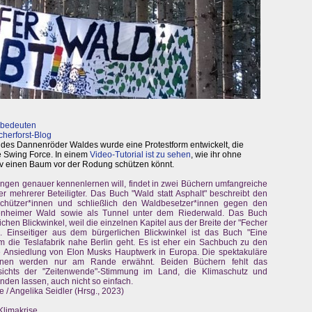
 bedeuten
herforst-Blog
des Dannenröder Waldes wurde eine Protestform entwickelt, die
ie Swing Force. In einem
Video-Tutorial ist zu sehen
, wie ihr ohne
iv einen Baum vor der Rodung schützen könnt.
gen genauer kennenlernen will, findet in zwei Büchern umfangreiche
r mehrerer Beteiligter. Das Buch "Wald statt Asphalt" beschreibt den
hützer*innen und schließlich den Waldbesetzer*innen gegen den
enheimer Wald sowie als Tunnel unter dem Riederwald. Das Buch
ichen Blickwinkel, weil die einzelnen Kapitel aus der Breite der "Fecher
 Einseitiger aus dem bürgerlichen Blickwinkel ist das Buch "Eine
m die Teslafabrik nahe Berlin geht. Es ist eher ein Sachbuch zu den
 Ansiedlung von Elon Musks Hauptwerk in Europa. Die spektakuläre
ionen werden nur am Rande erwähnt. Beiden Büchern fehlt das
esichts der "Zeitenwende"-Stimmung im Land, die Klimaschutz und
den lassen, auch nicht so einfach.
e / Angelika Seidler (Hrsg., 2023)
Klimakrise