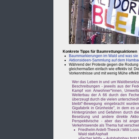
Konkrete Tipps für Baumrettungsaktionen
Baummarkierungen im Wald und was sie
Aktionsideen-Sammlung auf dem Hambac
Während der Proteste gegen die Rodung 
gleichermaßen einfach wie effektiv ist: D
Vorkenntnisse und mit wenig Mühe effekt
Wer das Leben in und um Waldbesetzun
Beschreibungen - jeweils aus der Fede
Kampf von Anwohner*innen, Umweltsc
Weiterbau der A 66 durch den Fech
überzeugt durch die vielen unterschiedl
bleibt"-Bewegung eingebracht wurden.
Gigafabrik in Grünheide", in dem es u
Hintergründen und Gefahren durch die
Besetzung und andere direkte Akt
Perspektivische - aber das ist ang
Verkehrswende als Thema hat verschwin
Friedhelm Ardelt-Theeck / Willi Loos
Wald statt Asphalt
»Fecher lebt!« – Autobahnbau trotz 