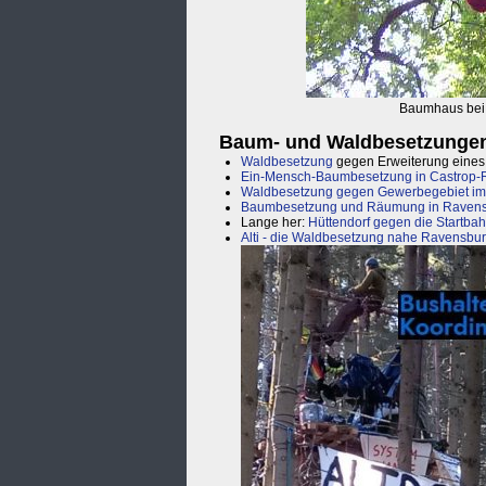
Baumhaus bei 
Baum- und Waldbesetzungen
Waldbesetzung
gegen Erweiterung eines M
Ein-Mensch-Baumbesetzung in Castrop-
Waldbesetzung gegen Gewerbegebiet im
Baumbesetzung und Räumung in Raven
Lange her:
Hüttendorf gegen die Startba
Alti - die Waldbesetzung nahe Ravensbu