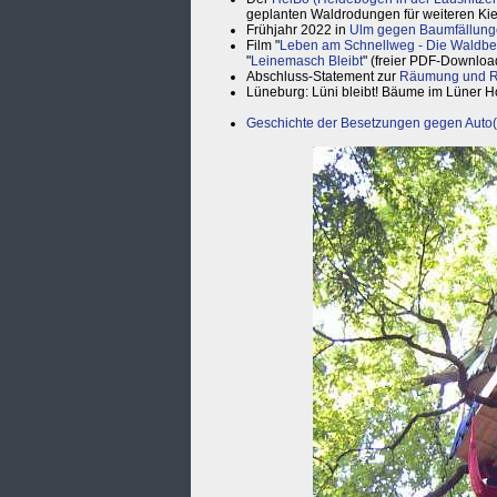
geplanten Waldrodungen für weiteren Ki
Frühjahr 2022 in
Ulm gegen Baumfällung
Film "
Leben am Schnellweg - Die Waldb
"
Leinemasch Bleibt
" (freier PDF-Downloa
Abschluss-Statement zur
Räumung und Ro
Lüneburg: Lüni bleibt! Bäume im Lüner H
Geschichte der Besetzungen gegen Auto(