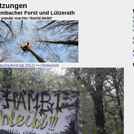
tzungen
mbacher Forst und Lützerath
populär machte: Hambi bleibt!
acherforst (ab 2012)
++
Filmbericht