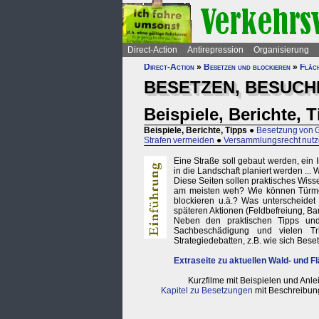
Direct-Action
Antirepression
Organisierung
Direct-Action
»
Besetzen und blockieren
»
Fläc
BESETZEN, BESUCH
Beispiele, Berichte, 
Beispiele, Berichte, Tipps
●
Besetzung von
Strafen vermeiden
●
Versammlungsrecht nut
Eine Straße soll gebaut werden, ein I
in die Landschaft planiert werden ... 
Diese Seiten sollen praktisches Wiss
am meisten weh? Wie können Türme,
blockieren u.ä.? Was unterscheidet
späteren Aktionen (Feldbefreiung, B
Neben den praktischen Tipps und 
Sachbeschädigung und vielen Tr
Strategiedebatten, z.B. wie sich Bes
Extraseite zu aktuellen Wald- und 
Kurzfilme mit Beispielen und Anle
Kapitel zu Besetzungen
mit Beschreibung