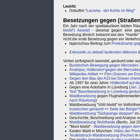
Lausitz
Dokufilm "
Lacoma - der Kohle im Weg
"
Besetzungen gegen (Straßen
Ein Jahr nach der spektakulären letzten 
bleibt") besetzt
- diesmal gegen eine gep
Besetzung ähnlich bekannt wie den "Hambi" 
nicht die erste Besetzung gegen ein Verkehrspr
tagesschau-Beitrag zum
Protestcamp geg
Extraseite zu aktuell laufenden Aktionen
(
Vorbei (erfolgreich beendet, geräumt oder a
Bundschuh-Bewegung gegen Mercedes-Te
Anatopia, Hüttendorf gegen die Mercede
Wikipedia-Artikel
++
Film (Szenen am En
Gegen den Bau der A33 bei Dissen (mehr
Ab 1997 für zwei Jahre:
Hüttendorf auf d
Gegen eine Autobahn in Lüneburg (
Jan. 
Text "Baumbesetzung in Lüneburg geräu
Waldbesetzung
gegen Flughafenerweiter
nach Räumung
)
Waldbesetzung "Völli bleibt" im Vollhöf
inzwischen geräumt
++
Seite der Bürger*i
Waldbesetzung "Südspange stoppen"
im 
Geschichte, Beschreibung und Analyse 
Waldbesetzung Wuhlheide
(Berlin, Juli 2
"Moni bleibt" -
Waldbesetzung gegen den
Kasten Wald in München:
Video der Pres
Teufelsbruch-Waldbesetzung (Fecher)
in 
Der
HeiBo (Heidebogen in der Lausnitzer