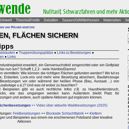
Umwelt
Theorie&Politik
Debatten
Saasen/GI/Mittelhessen
Materialien
Se
hen und Häuser besetzen
EN, FLÄCHEN SICHERN
Tipps
 Gebäuden
●
Truppenübungsplätze
●
Links zu Besetzungen
●
zen
●
Links
ndustriegebiet erweitert, ein Genversuchsfeld eingerichtet oder ein Golfplatz
Was nun tun? Schafft 1,2,3 - viele Hambis/Dannis!
en vermitteln: Wie können die richtigen Flächen gefunden werden? Wo tut es
 Erdanker, Lock-ons und mehr eine Besetzung absichern, Baufahrzeuge
 Besetzungen vor oder während der heißen Phase (Bau, Aussaat ...) von
ausabotage u.ä.)? Und was ist wobei zu beachten?
Beispielen gibt es auch rechtliche Infos z.B. zu Hausfriedensbruch,
icks, wie das umgangen werden kann. Außerdem bleibt Platz für
etzungen und andere, auch spätere Aktionen gut ergänzen können.
Flächenbesetzungen
++
Video über aktuelle Waldbesetzungen (2025)
itungen:
Feldbesetzungen
++
Blockade Schlachtfabrik
++
Klettern
en und Beispielen aus einem nie erschienenen Fotoband über kreative
Aktionen