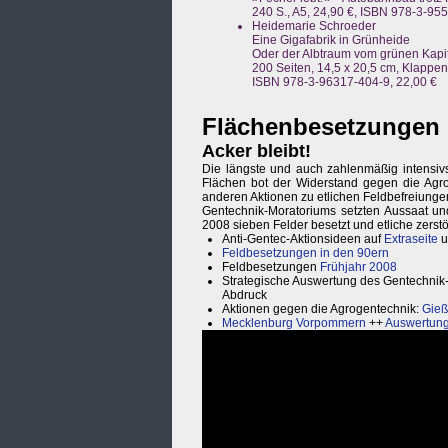
240 S., A5, 24,90 €, ISBN 978-3-95
Heidemarie Schroeder
Eine Gigafabrik in Grünheide
Oder der Albtraum vom grünen Kapi
200 Seiten, 14,5 x 20,5 cm, Klappe
ISBN 978-3-96317-404-9, 22,00 €
Flächenbesetzungen
Acker bleibt!
Die längste und auch zahlenmäßig intensivs
Flächen bot der Widerstand gegen die Agr
anderen Aktionen zu etlichen Feldbefreiung
Gentechnik-Moratoriums setzten Aussaat u
2008 sieben Felder besetzt und etliche zerstö
Anti-Gentec-Aktionsideen auf
Extraseite
u
Feldbesetzungen in den 90ern
Feldbesetzungen
Frühjahr 2008
Strategische Auswertung des Gentechnik
Abdruck
Aktionen gegen die Agrogentechnik:
Gieß
Mecklenburg Vorpommern
++
Auswertung