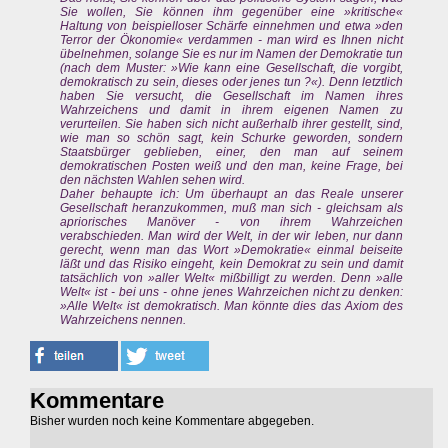
Sie wollen, Sie können ihm gegenüber eine »kritische«
Haltung von beispielloser Schärfe einnehmen und etwa »den
Terror der Ökonomie« verdammen - man wird es Ihnen nicht
übelnehmen, solange Sie es nur im Namen der Demokratie tun
(nach dem Muster: »Wie kann eine Gesellschaft, die vorgibt,
demokratisch zu sein, dieses oder jenes tun ?«). Denn letztlich
haben Sie versucht, die Gesellschaft im Namen ihres
Wahrzeichens und damit in ihrem eigenen Namen zu
verurteilen. Sie haben sich nicht außerhalb ihrer gestellt, sind,
wie man so schön sagt, kein Schurke geworden, sondern
Staatsbürger geblieben, einer, den man auf seinem
demokratischen Posten weiß und den man, keine Frage, bei
den nächsten Wahlen sehen wird.
Daher behaupte ich: Um überhaupt an das Reale unserer
Gesellschaft heranzukommen, muß man sich - gleichsam als
apriorisches Manöver - von ihrem Wahrzeichen
verabschieden. Man wird der Welt, in der wir leben, nur dann
gerecht, wenn man das Wort »Demokratie« einmal beiseite
läßt und das Risiko eingeht, kein Demokrat zu sein und damit
tatsächlich von »aller Welt« mißbilligt zu werden. Denn »alle
Welt« ist - bei uns - ohne jenes Wahrzeichen nicht zu denken:
»Alle Welt« ist demokratisch. Man könnte dies das Axiom des
Wahrzeichens nennen.
Kommentare
Bisher wurden noch keine Kommentare abgegeben.