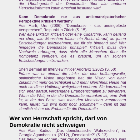
die Überlegenheit der Demokratie über alle anderen
Herrschaftsformen kaum ernsthaft bestritten wird.
Kann Demokratie nur aus antiemanzipatorischer
Perspektive kritisiert werden?
Aus Marti, Urs (2006), "Demokratie - das uneingelöste
Versprechen", Rotpunkt in Zürich (S. 15)
Wer eine Diktatur kritisiert oder eine Oligarchie, kann geltend
ma chen, alle Menschen hätten ein Recht darauf, an jenen
Entscheidungen teilzunehmen, die für sie bindend sind. Wer
hingegen die Demokratie prinzipiell kritisiert, muss den
Nachweis erbringen, dass nicht alle Menschen über die
Kompetenz verfügen, die es braucht, um an solchen
Entscheidungen mitzuwirken.
Sheri Berman im Interview mit der Agora42 3/2025 (S. 50)
Früher war es einmal die Linke, die eine hoffnungsvolle,
optimistische Vision angeboten hat, die Vision von einer
Zukunft mit mehr Gerechtigkeit und mehr Gleichheit. Heute hat
auch sie diese Hoffnung weitgehend verloren. Sie konzentriert
sich eher darauf, vergangene Errungenschaften zu bewahren.
Wenn die Welt, in der die Demokratie verankert ist, eine Welt
ist, in der das Beste, was man den Menschen versprechen
kann, lautet: "Es wird nicht noch schlimmer" - dann ist das
ziemlich sicher ein Problem für die Demokratie.
Wer von Herrschaft spricht, darf von
Demokratie nicht schweigen
Aus Alain Badiou, „Das demokratische Wahrzeichen“, in:
Georgio Agamben u.a. (2012), „Demokratie?“ (S. 13)
Das heißt, Sie können über das politische System sagen, was