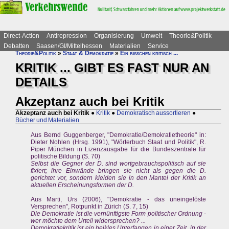
Direct-Action
Antirepression
Organisierung
Umwelt
Theorie&Politik
Debatten
Saasen/GI/Mittelhessen
Materialien
Service
Theorie&Politik
»
Staat & Demokratie
»
Ein bisschen kritisch ...
KRITIK ... GIBT ES FAST NUR AN
DETAILS
Akzeptanz auch bei Kritik
Akzeptanz auch bei Kritik
●
Kritik
●
Demokratisch aussortieren
●
Bücher und Materialien
Aus Bernd Guggenberger, "Demokratie/Demokratietheorie" in:
Dieter Nohlen (Hrsg. 1991), "Wörterbuch Staat und Politik", R.
Piper München in Lizenzausgabe für die Bundeszentrale für
politische Bildung (S. 70)
Selbst die Gegner der D. sind wortgebrauchspolitisch auf sie
fixiert; ihre Einwände bringen sie nicht als gegen die D.
gerichtet vor, sondern kleiden sie in den Mantel der Kritik an
aktuellen Erscheinungsformen der D.
Aus Marti, Urs (2006), "Demokratie - das uneingelöste
Versprechen", Rotpunkt in Zürich (S. 7, 15)
Die Demokratie ist die vernünftigste Form politischer Ordnung -
wer möchte dem Urteil widersprechen? ...
Demokratiekritik ist ein heikles Unterfangen in einer Zeit, in der