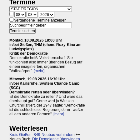
Termine
vergangene Termine anzeigen
Montag, 10.08.2026 18:00 Uhr
in/bei Gießen, THM (ehem. Roxy-Kino am
Ludwigsplatz)
Kritik der Demokratie
Demokratie heißt Volksherrschaft. Sie
funktioniert also immer über den Bezug auf
einem imaginierten, organischen
"Volkskörper".
[mehr]
Mittwoch, 19.08.2026 16:30 Uhr
in/bei Karlsruhe, System Change Camp
(SCC)
Demokratie retten oder überwinden?
Ist die Demokratie zu retten? Und wäre das
überhaupt gut? Gerne wird ja Winston
Churchill zitiert, der 1947 sagte: "Demokratie
ist die schlechteste Regierungsform - außer
all den anderen Formen".
[mehr]
Weiterlesen
Kreis Gießen: B49-Neubau verhindern
++
Neues Buch:
Die Demokratie überwinden,