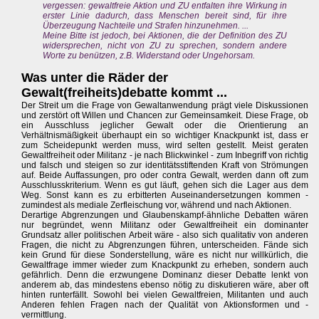
vergessen: gewaltfreie Aktion und ZU entfalten ihre Wirkung in
erster Linie dadurch, dass Menschen bereit sind, für ihre
Überzeugung Nachteile und Strafen hinzunehmen. ...
Meine Bitte ist jedoch, bei Aktionen, die der Definition des ZU
widersprechen, nicht von ZU zu sprechen, sondern andere
Worte zu benützen, z.B. Widerstand oder Ungehorsam.
Was unter die Räder der
Gewalt(freiheits)debatte kommt ...
Der Streit um die Frage von Gewaltanwendung prägt viele Diskussionen
und zerstört oft Willen und Chancen zur Gemeinsamkeit. Diese Frage, ob
ein Ausschluss jeglicher Gewalt oder die Orientierung an
Verhältnismäßigkeit überhaupt ein so wichtiger Knackpunkt ist, dass er
zum Scheidepunkt werden muss, wird selten gestellt. Meist geraten
Gewaltfreiheit oder Militanz - je nach Blickwinkel - zum Inbegriff von richtig
und falsch und steigen so zur identitätsstiftenden Kraft von Strömungen
auf. Beide Auffassungen, pro oder contra Gewalt, werden dann oft zum
Ausschlusskriterium. Wenn es gut läuft, gehen sich die Lager aus dem
Weg. Sonst kann es zu erbitterten Auseinandersetzungen kommen -
zumindest als mediale Zerfleischung vor, während und nach Aktionen.
Derartige Abgrenzungen und Glaubenskampf-ähnliche Debatten wären
nur begründet, wenn Militanz oder Gewaltfreiheit ein dominanter
Grundsatz aller politischen Arbeit wäre - also sich qualitativ von anderen
Fragen, die nicht zu Abgrenzungen führen, unterscheiden. Fände sich
kein Grund für diese Sonderstellung, wäre es nicht nur willkürlich, die
Gewaltfrage immer wieder zum Knackpunkt zu erheben, sondern auch
gefährlich. Denn die erzwungene Dominanz dieser Debatte lenkt von
anderem ab, das mindestens ebenso nötig zu diskutieren wäre, aber oft
hinten runterfällt. Sowohl bei vielen Gewaltfreien, Militanten und auch
Anderen fehlen Fragen nach der Qualität von Aktionsformen und -
vermittlung.