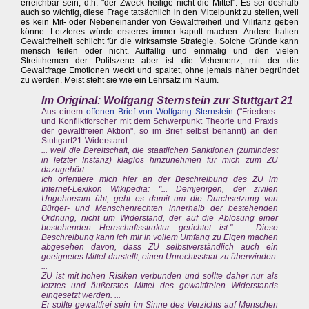
erreichbar sein, d.h. "der Zweck heilige nicht die Mittel". Es sei deshalb
auch so wichtig, diese Frage tatsächlich in den Mittelpunkt zu stellen, weil
es kein Mit- oder Nebeneinander von Gewaltfreiheit und Militanz geben
könne. Letzteres würde ersteres immer kaputt machen. Andere halten
Gewaltfreiheit schlicht für die wirksamste Strategie. Solche Gründe kann
mensch teilen oder nicht. Auffällig und einmalig und den vielen
Streitthemen der Politszene aber ist die Vehemenz, mit der die
Gewaltfrage Emotionen weckt und spaltet, ohne jemals näher begründet
zu werden. Meist steht sie wie ein Lehrsatz im Raum.
Im Original: Wolfgang Sternstein zur Stuttgart 21
Aus einem
offenen Brief von Wolfgang Sternstein
("Friedens-
und Konfliktforscher mit dem Schwerpunkt Theorie und Praxis
der gewaltfreien Aktion", so im Brief selbst benannt) an den
Stuttgart21-Widerstand
... weil die Bereitschaft, die staatlichen Sanktionen (zumindest
in letzter Instanz) klaglos hinzunehmen für mich zum ZU
dazugehört ...
Ich orientiere mich hier an der Beschreibung des ZU im
Internet-Lexikon Wikipedia: "... Demjenigen, der zivilen
Ungehorsam übt, geht es damit um die Durchsetzung von
Bürger- und Menschenrechten innerhalb der bestehenden
Ordnung, nicht um Widerstand, der auf die Ablösung einer
bestehenden Herrschaftsstruktur gerichtet ist." ... Diese
Beschreibung kann ich mir in vollem Umfang zu Eigen machen
abgesehen davon, dass ZU selbstverständlich auch ein
geeignetes Mittel darstellt, einen Unrechtsstaat zu überwinden.
...
ZU ist mit hohen Risiken verbunden und sollte daher nur als
letztes und äußerstes Mittel des gewaltfreien Widerstands
eingesetzt werden. ...
Er sollte gewaltfrei sein im Sinne des Verzichts auf Menschen