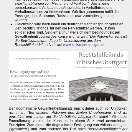
zwar "
unabhängig von Meinung und Funktion
". Das ist eine
bemerkenswerte Aufgabe des Anspruchs, in Verhältnisse und
Verhaltensweisen zu intervenieren. Wörtlich genommen heißt die
Passage, dass Sexismus, Rassismus usw. zumindest geduldet
würden.
Gleichzeitig wird nach Innen ein deutlicher Machtanspruch vertreten.
Der Rechtshilfefonds, für den die Parkschützer werben, ist kein
solidarischer Topf. Geld erhält nur, wer sich dem bedingungslosen
Gewaltfreiheitsdogma des Konsens unterwirft: "
Der Aktionskonsens ist
die Bewilligungsgrundlage für Unterstützung aus dem
Rechtshilfefonds
" heißt es auf
www.kritisches-stuttgart.de
.
Der dogmatische Gewaltfreiheitsansatz macht dabei auch vor Unlogiken
nicht halt: "
Bei unseren Aktionen des Zivilen Ungehorsams sind wir
gewaltfrei und achten auf die Verhältnismäßigkeit der Mittel.
" Mit dieser
Formulierung vereint der Konsens in einem Satz zwei unvereinbare
Prinzipien: Zum einen die dogmatische Festlegung von Aktionsstrategien
("
gewaltfrei
") und zum anderen der Ruf nach "
Verhältnismäßigkeit der