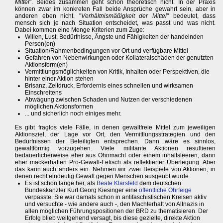
Mittel
". Beides zusammen geht schon theoretisch nicht. In der Praxis
können zwar im konkreten Fall beide Ansprüche gewahrt sein, aber in
anderen eben nicht. "
Verhältnismäßigkeit der Mittel
" bedeutet, dass
mensch sich je nach Situation entscheidet, was passt und was nicht.
Dabei kommen eine Menge Kriterien zum Zuge:
Willen, Lust, Bedürfnisse, Ängste und Fähigkeiten der handelnden
Person(en)
Situation/Rahmenbedingungen vor Ort und verfügbare Mittel
Gefahren von Nebenwirkungen oder Kollateralschäden der genutzten
Aktionsform(en)
Vermittlungsmöglichkeiten von Kritik, Inhalten oder Perspektiven, die
hinter einer Aktion stehen
Brisanz, Zeitdruck, Erfordernis eines schnellen und wirksamen
Einschreitens
Abwägung zwischen Schaden und Nutzen der verschiedenen
möglichen Aktionsformen
... und sicherlich noch einiges mehr.
Es gibt fraglos viele Fälle, in denen gewaltfreie Mittel zum jeweiligen
Aktionsziel, der Lage vor Ort, den Vermittlungsstrategien und den
Bedürfnissen der Beteiligten entsprechen. Dann wäre es sinnlos,
gewaltförmig vorzugehen. Viele militante Aktionen resultieren
bedauerlicherweise eher aus Ohnmacht oder einem inhaltsleeren, dann
eher mackerhaften Pro-Gewalt-Fetisch als reflektierter Überlegung. Aber
das kann auch anders ein. Nehmen wir zwei Beispiele von Aktionen, in
denen recht eindeutig Gewalt gegen Menschen ausgeübt wurde.
Es ist schon lange her, als
Beate Klarsfeld
dem deutschen
Bundeskanzler Kurt Georg Kiesinger eine
öffentliche Ohrfeige
verpasste. Sie war damals schon in antifaschistischen Kreisen aktiv
und versuchte - wie andere auch -, den Machterhalt von Altnazis in
allen möglichen Führungspositionen der BRD zu thematisieren. Der
Erfolg blieb weitgehend versagt, bis diese gezielte, direkte Aktion