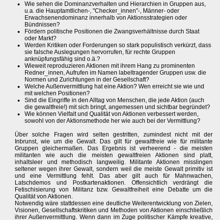
Wie sehen die Dominanzverhalten und Hierarchien in Gruppen aus,
u.a. die Hauptamtlichen-, "Checker_innen"-, Männer- oder
Erwachsenendominanz innerhalb von Aktionsstrategien oder
Bündnissen?
Fördern politische Positionen die Zwangsverhältnisse durch Staat
oder Markt?
Werden Kritiken oder Forderungen so stark populistisch verkürzt, dass
sie falsche Auslegungen hervorrufen, für rechte Gruppen
anknüpfungsfähig sind o.ä.?
Wieweit reproduzieren Aktionen mit ihrem Hang zu prominenten
Redner_innen, Aufrufen im Namen labeltragender Gruppen usw. die
Normen und Zurichtungen in der Gesellschaft?
Welche Außenvermittlung hat eine Aktion? Wen erreicht sie wie und
mit welchen Positionen?
Sind die Eingriffe in den Alltag von Menschen, die jede Aktion (auch
die gewaltfreie!) mit sich bringt, angemessen und sichtbar begründet?
Wie können Vielfalt und Qualität von Aktionen verbessert werden,
sowohl von der Aktionsmethode her wie auch bei der Vermittlung?
Über solche Fragen wird selten gestritten, zumindest nicht mit der
Inbrunst, wie um die Gewalt. Das gilt für gewaltfreie wie für militante
Gruppen gleichermaßen. Das Ergebnis ist verheerend - die meisten
militanten wie auch die meisten gewaltfreien Aktionen sind platt,
inhaltsleer und methodisch langweilig. Militante Aktionen misslingen
seltener wegen ihrer Gewalt, sondern weil die meiste Gewalt primitiv ist
und eine Vermittlung fehlt. Das aber gilt auch für Mahnwachen,
Latschdemos und Postkartenaktionen. Offensichtlich verdrängt die
Fetischisierung von Militanz bzw. Gewaltfreiheit eine Debatte um die
Qualität von Aktionen.
Notwendig wäre stattdessen eine deutliche Weiterentwicklung von Zielen,
Visionen, Gesellschaftskritiken und Methoden von Aktionen einschließlich
ihrer Außenvermittlung. Wenn dann im Zuge politischer Kämpfe kreative,