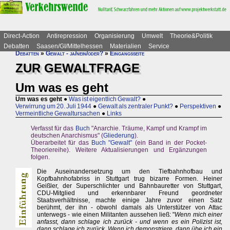
Direct-Action
Antirepression
Organisierung
Umwelt
Theorie&Politik
Debatten
Saasen/GI/Mittelhessen
Materialien
Service
Debatten
»
Gewalt - ja/nein/oder?
»
Eingangsseite
ZUR GEWALTFRAGE
Um was es geht
Um was es geht
●
Was ist eigentlich Gewalt?
●
Verwirrung um 20. Juli 1944
●
Gewalt als zentraler Punkt?
●
Perspektiven
●
Vermeintliche Gewaltursachen
●
Links
Verfasst für das
Buch
"Anarchie. Träume, Kampf und Krampf im
deutschen Anarchismus" (
Gliederung
).
Überarbeitet für das
Buch "Gewalt"
(ein Band in der Pocket-
Theoriereihe). Weitere Aktualisierungen und Ergänzungen
folgen.
Die Auseinandersetzung um den Tiefbahnhofbau und
Kopfbahnhofabriss in Stuttgart trug bizarre Formen. Heiner
Geißler, der Superschlichter und Bahnbauretter von Stuttgart,
CDU-Mitglied und erkennbarer Freund geordneter
Staatsverhältnisse, machte einige Jahre zuvor einen Satz
berühmt, der ihn - obwohl damals als Unterstützer von Attac
unterwegs - wie einen Militanten aussehen ließ: "
Wenn mich einer
anfasst, dann schlage ich zurück - und wenn es ein Polizist ist,
dann schlage ich zurück. Wenn ich demonstriere, dann übe ich ein