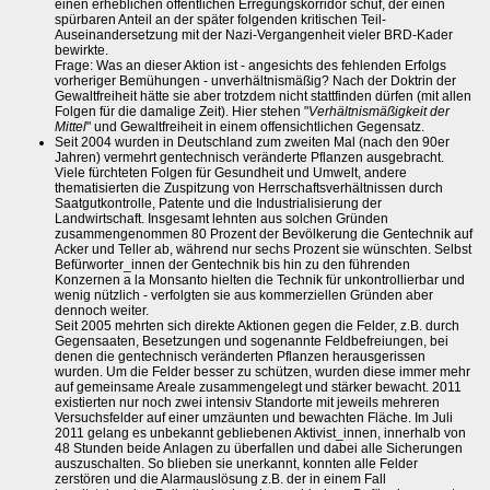
einen erheblichen öffentlichen Erregungskorridor schuf, der einen
spürbaren Anteil an der später folgenden kritischen Teil-
Auseinandersetzung mit der Nazi-Vergangenheit vieler BRD-Kader
bewirkte.
Frage: Was an dieser Aktion ist - angesichts des fehlenden Erfolgs
vorheriger Bemühungen - unverhältnismäßig? Nach der Doktrin der
Gewaltfreiheit hätte sie aber trotzdem nicht stattfinden dürfen (mit allen
Folgen für die damalige Zeit). Hier stehen "
Verhältnismäßigkeit der
Mittel
" und Gewaltfreiheit in einem offensichtlichen Gegensatz.
Seit 2004 wurden in Deutschland zum zweiten Mal (nach den 90er
Jahren) vermehrt gentechnisch veränderte Pflanzen ausgebracht.
Viele fürchteten Folgen für Gesundheit und Umwelt, andere
thematisierten die Zuspitzung von Herrschaftsverhältnissen durch
Saatgutkontrolle, Patente und die Industrialisierung der
Landwirtschaft. Insgesamt lehnten aus solchen Gründen
zusammengenommen 80 Prozent der Bevölkerung die Gentechnik auf
Acker und Teller ab, während nur sechs Prozent sie wünschten. Selbst
Befürworter_innen der Gentechnik bis hin zu den führenden
Konzernen a la Monsanto hielten die Technik für unkontrollierbar und
wenig nützlich - verfolgten sie aus kommerziellen Gründen aber
dennoch weiter.
Seit 2005 mehrten sich direkte Aktionen gegen die Felder, z.B. durch
Gegensaaten, Besetzungen und sogenannte Feldbefreiungen, bei
denen die gentechnisch veränderten Pflanzen herausgerissen
wurden. Um die Felder besser zu schützen, wurden diese immer mehr
auf gemeinsame Areale zusammengelegt und stärker bewacht. 2011
existierten nur noch zwei intensiv Standorte mit jeweils mehreren
Versuchsfelder auf einer umzäunten und bewachten Fläche. Im Juli
2011 gelang es unbekannt gebliebenen Aktivist_innen, innerhalb von
48 Stunden beide Anlagen zu überfallen und dabei alle Sicherungen
auszuschalten. So blieben sie unerkannt, konnten alle Felder
zerstören und die Alarmauslösung z.B. der in einem Fall