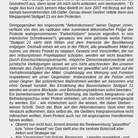
Grundrecht aus, dann lasse ich mich nicht anfassen, von niemandem.
" Er
sagte das kurz nach seinem Attac-Beitritt im Juni 2007 mit Bezug auf den
damals bevorstehenden G8-Gipfel. Genau dieser Geißler rettete dann das
Megaprojekt Stuttgart 21 vor den Protesten.
Demgegenüber der sogenannte "Aktionskonsens" seiner Gegner_innen,
verfasst von den als radikaler oder zumindest aktionistischer Flügel der
Proteste wahrgenommenen "Parkschützern" (warum eigentlich in rein
männlicher Schreibweise?), geradezu wie eine gehisste weiße Fahne:
"
Stuttgart 21 steht dem Willen und dem Interesse der Bevölkerung
entgegen. Deshalb sehen wir uns in der Pflicht, alle gewaltfreien Mittel zu
nutzen, um dieses Projekt zu stoppen. Gesetze und Vorschriften, die nur
den reibungslosen Projektablauf schützen, werden wir nicht beachten.
Durch Einschüchterungsversuche, mögliche Demonstrationsverbote und
juristische Verfolgungen lassen wir uns nicht abschrecken. Bei unseren
Aktionen des Zivilen Ungehorsams sind wir gewaltfrei und achten auf die
Verhältnismäßigkeit der Mittel. Unabhängig von Meinung und Funktion
respektieren wir unser Gegenüber. Insbesondere ist die Polizei nicht
unser Gegner. Bei polizeilichen Maßnahmen werden wir besonnen und
ohne Gewalt handelt. Bei Einstellung des Bauvorhabens Stuttgart 21
werden wir unsere Blockade- und Behinderungsaktionen sofort beenden.
"
Ein bemerkenswerter Text einer Strömung, die Geißlers Integrations- und
Befriedungsschau unter Protest verließen, um dort nicht mit weichgespült
zu werden. Ein - wie inzwischen auch die wissen, die dabei blieben -
weiser Schritt. Doch der Blick auf den Aktionskonsens lässt eher den
Verdacht aufkommen, dass selbst die, die Geißlers Integrationsshow nicht
mitmachen wollten, ihren Protest auch nur mit angezogener Handbremse
fahren wollten.
Obwohl nur recht kurz, kommt dreimal die Redewendung "
gewaltfrei
"
bzw. "
ohne Gewalt
" vor. Das stellt also die zentrale Botschaft aller
Aktion und Strategie dar.
Alle "
Gegenüber
" (ob Polizei, Regierung ...) werden respektiert - und