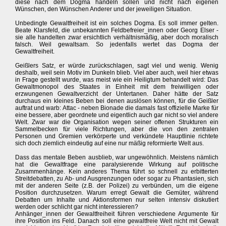
diese nach dem Dogma handeln sollen und nicht nach eigenen
Wünschen, den Wünschen Anderer und der jeweiligen Situation.
Unbedingte Gewaltfreiheit ist ein solches Dogma. Es soll immer gelten.
Beate Klarsfeld, die unbekannten Feldbefreier_innen oder Georg Elser -
sie alle handelten zwar ersichtlich verhältnismäßig, aber doch moralisch
falsch. Weil gewaltsam. So jedenfalls wertet das Dogma der
Gewaltfreiheit.
Geißlers Satz, er würde zurückschlagen, sagt viel und wenig. Wenig
deshalb, weil sein Motiv im Dunkeln blieb. Viel aber auch, weil hier etwas
in Frage gestellt wurde, was meist wie ein Heiligtum behandelt wird: Das
Gewaltmonopol des Staates in Einheit mit dem freiwilligen oder
erzwungenen Gewaltverzicht der Untertanen. Daher hätte der Satz
durchaus ein kleines Beben bei denen auslösen können, für die Geißler
auftrat und warb: Attac - neben Bionade die damals fast offizielle Marke für
eine bessere, aber geordnete und eigentlich auch gar nicht so viel andere
Welt. Zwar war die Organisation wegen seiner offenen Strukturen ein
Sammelbecken für viele Richtungen, aber die von den zentralen
Personen und Gremien verkörperte und verkündete Hauptlinie richtete
sich doch ziemlich eindeutig auf eine nur mäßig reformierte Welt aus.
Dass das mentale Beben ausblieb, war ungewöhnlich. Meistens nämlich
hat die Gewaltfrage eine paralysierende Wirkung auf politische
Zusammenhänge. Kein anderes Thema führt so schnell zu erbitterten
Streitdebatten, zu Ab- und Ausgrenzungen oder sogar zu Phantasien, sich
mit der anderen Seite (z.B. der Polizei) zu verbünden, um die eigene
Position durchzusetzen. Warum erregt Gewalt die Gemüter, während
Debatten um Inhalte und Aktionsformen nur selten intensiv diskutiert
werden oder schlicht gar nicht interessieren?
Anhänger_innen der Gewaltfreiheit führen verschiedene Argumente für
ihre Position ins Feld. Danach soll eine gewaltfreie Welt nicht mit Gewalt