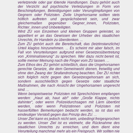
verletzende oder gar tötende Handlungen. Dazu gehört auch
der Verzicht auf psychische Verletzungen in Form von
Beschimpfungen, Beleidigungen oder Verunglimpfungen von
Gegnern oder Polizisten. Zivile Ungehorsame sollten stets
höflich auftreten und gesprächsbereit sein, und zwar
gleichermaßen gegenüber Gegner_innen, Polizisten,
Richter_innen und Unbeteiligten.
Wird ZU von Einzelnen und kleinen Gruppen geleistet, so
appelliert er an das Gewissen der Urheber des staatlichen
Unrechts, ihr Handeln zu überdenken. ...
Zum ZU gehört auch die Bereitschaft, das (letztinstanzliche)
Urteil klaglos hinzunehmen. ... Es scheint mir aber falsch, im
Fall von Verurteilungen aufgrund einer Gesetzesübertretung
von „Kriminalisierung“ zu sprechen. Wer dazu nicht bereit ist,
sollte meiner Meinung nach die Finger vom ZU lassen. ...
Zum Ethos des ZU gehört schließlich, dass die Ungehorsamen
gerechte Gesetze, die dem Gemeinwohl dienen, freiwillig und
ohne den Zwang der Strafandrohung beachten. Der ZU richtet
sich folglich nicht gegen den Gesetzesgehorsam an sich,
sondern ausschließlich gegen Gesetze oder staatliche
Maßnahmen, die nach Ansicht der Ungehorsamen ungerecht
sind. ...
Wenn beispielsweise Polizisten mit Sprechchören empfangen
werden: „Haut ab, haut ab!“ oder „Große Klappe, nichts
dahinter“, oder wenn Polizeidurchsagen mit Lärm übertönt
werden, oder wenn Polizistinnen und Polizisten mit
hasserfüllten Bemerkungen bedacht werden, so ist das ein
eindeutiger Verstoß gegen das Prinzip des ZU. ...
Unser Ziel kann es jedoch nicht sein, unbedingt freigesprochen
zu werden. Unser Ziel ist es vielmehr, die Rücknahme des
staatlichen Unrechts zu erreichen, und dem dient eine
Verurteilung manchmal mehr als ein Freispruch. Wir sollten nie