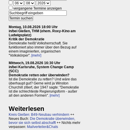
vergangene Termine anzeigen
Montag, 10.08.2026 18:00 Uhr
in/bei Gießen, THM (ehem. Roxy-Kino am
Ludwigsplatz)
Kritik der Demokratie
Demokratie heißt Volksherrschaft. Sie
funktioniert also immer über den Bezug auf
einem imaginierten, organischen
"Volkskörper".
[mehr]
Mittwoch, 19.08.2026 16:30 Uhr
in/bei Karlsruhe, System Change Camp
(SCC)
Demokratie retten oder überwinden?
Ist die Demokratie zu retten? Und wäre das
überhaupt gut? Gerne wird ja Winston
Churchill zitiert, der 1947 sagte: "Demokratie
ist die schlechteste Regierungsform - außer
all den anderen Formen".
[mehr]
Weiterlesen
Kreis Gießen: B49-Neubau verhindern
++
Neues Buch:
Die Demokratie überwinden,
bevor sie sich selbst abschafft
++ Nichts mehr
verpassen:
Mailverteiler&Chats