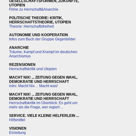
GESELLSCHAFTSFORMEN, ZUKÜNFTE,
UTOPIEN
Filme zu Herrschaft&Anarchie
POLITISCHE THEORIE: KRITIK,
HERRSCHAFTSTHEORIE, UTOPIEN
Theorie: Herrschaftsfreiheit
AUTONOMIE UND KOOPERATION
Infos zum Buch der Gruppe Gegenbilder
ANARCHIE
Träume, Kampf und Krampf im deutschen
Anarchismus
REZENSIONEN
Herrschaftskritik und Utopien
MACHT NIX! ... ZEITUNG GEGEN WAHL,
DEMOKRATIE UND HERRSCHAFT
intro: Macht Nix ... Macht was!
MACHT NIX! ... ZEITUNG GEGEN WAHL,
DEMOKRATIE UND HERRSCHAFT
Herrschaftskritik im Überblick: Es geht um
mehr als die Frage, wer regiert ...
SERVICE. VIELE KLEINE HELFERLEIN ...
Hilfsmittel
VISIONEN
Einleitung