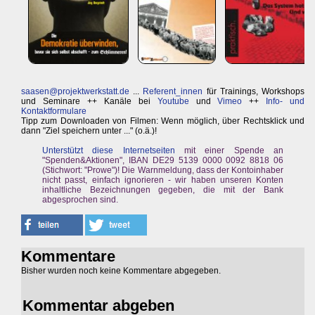
saasen@projektwerkstatt.de
...
Referent_innen
für Trainings, Workshops
und Seminare ++ Kanäle bei
Youtube
und
Vimeo
++
Info- und
Kontaktformulare
Tipp zum Downloaden von Filmen: Wenn möglich, über Rechtsklick und
dann "Ziel speichern unter ..." (o.ä.)!
Unterstützt diese Internetseiten
mit einer Spende an
"Spenden&Aktionen", IBAN DE29 5139 0000 0092 8818 06
(Stichwort: "Prowe")! Die Warnmeldung, dass der Kontoinhaber
nicht passt, einfach ignorieren - wir haben unseren Konten
inhaltliche Bezeichnungen gegeben, die mit der Bank
abgesprochen sind.
Kommentare
Bisher wurden noch keine Kommentare abgegeben.
Kommentar abgeben