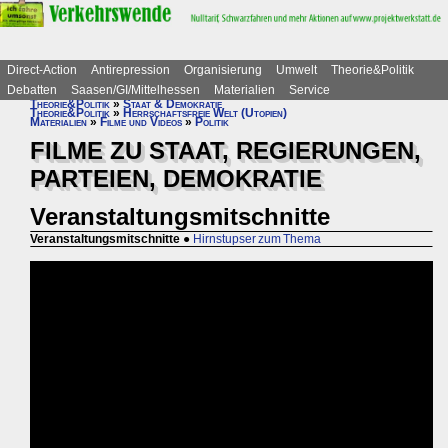
Direct-Action
Antirepression
Organisierung
Umwelt
Theorie&Politik
Debatten
Saasen/GI/Mittelhessen
Materialien
Service
Theorie&Politik
»
Staat & Demokratie
Theorie&Politik
»
Herrschaftsfreie Welt (Utopien)
Materialien
»
Filme und Videos
»
Politik
FILME ZU STAAT, REGIERUNGEN,
PARTEIEN, DEMOKRATIE
Veranstaltungsmitschnitte
Veranstaltungsmitschnitte
●
Hirnstupser zum Thema