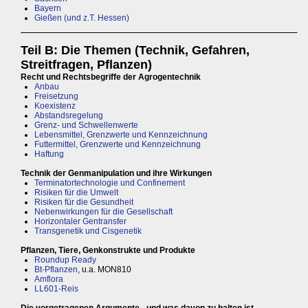
Bayern
Gießen (und z.T. Hessen)
Teil B: Die Themen (Technik, Gefahren,
Streitfragen, Pflanzen)
Recht und Rechtsbegriffe der Agrogentechnik
Anbau
Freisetzung
Koexistenz
Abstandsregelung
Grenz- und Schwellenwerte
Lebensmittel, Grenzwerte und Kennzeichnung
Futtermittel, Grenzwerte und Kennzeichnung
Haftung
Technik der Genmanipulation und ihre Wirkungen
Terminatortechnologie und Confinement
Risiken für die Umwelt
Risiken für die Gesundheit
Nebenwirkungen für die Gesellschaft
Horizontaler Gentransfer
Transgenetik und Cisgenetik
Pflanzen, Tiere, Genkonstrukte und Produkte
Roundup Ready
Bt-Pflanzen
, u.a. MON810
Amflora
LL601-Reis
Die vorgetragenen Argumente - und was davon zu halten ist