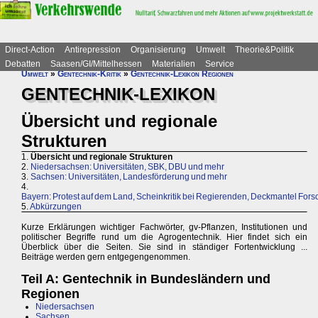
Direct-Action
Antirepression
Organisierung
Umwelt
Theorie&Politik
Debatten
Saasen/GI/Mittelhessen
Materialien
Service
Umwelt
»
Gentechnik-Kritik
»
Gentechnik-Lexikon Regionen
GENTECHNIK-LEXIKON
Übersicht und regionale
Strukturen
1.
Übersicht und regionale Strukturen
2.
Niedersachsen: Universitäten, SBK, DBU und mehr
3.
Sachsen: Universitäten, Landesförderung und mehr
4.
Bayern: Protest auf dem Land, Scheinkritik bei Regierenden, Deckmantel For
5.
Abkürzungen
Kurze Erklärungen wichtiger Fachwörter, gv-Pflanzen, Institutionen und
politischer Begriffe rund um die Agrogentechnik. Hier findet sich ein
Überblick über die Seiten. Sie sind in ständiger Fortentwicklung ...
Beiträge werden gern entgegengenommen.
Teil A: Gentechnik in Bundesländern und
Regionen
Niedersachsen
Sachsen