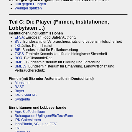
Hilft gegen Hunger!
Weniger spritzen
Teil C: Die Player (Firmen, Institutionen,
Lobbyisten ...)
Institutionen und Kommissionen
EFSA
: European Food Safety Authority
BVL
: Bundesamt für Verbraucherschutz und Lebensmittelsicherheit
JKI
: Julius-Kühn-Institut
BfR
: Bundesinstitut für Risikobewertung
ZKBS
: Zentrale Kommission für die biologische Sicherheit
BÖR
: BioÖkonomieRat
BMBF
: Bundesministerium für Bildung und Forschung
BMELV
: Bundesministerium für Ernährung, Landwirtschaft und
Verbraucherschutz
Firmen (mit Sitz oder Außenstellen in Deutschland)
Monsanto
BASF
Bayer
KWS Saat AG
Syngenta
Einrichtungen und Lobbyverbände
AgroBioTechnikum
Schaugarten Üplingen/BioTechFarm
IPK Gatersleben
InnoPlanta, AGIL und FGV
FNL