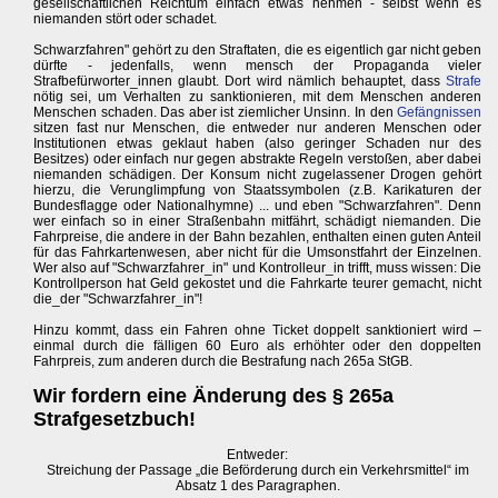
gesellschaftlichen Reichtum einfach etwas nehmen - selbst wenn es
niemanden stört oder schadet.
Schwarzfahren" gehört zu den Straftaten, die es eigentlich gar nicht geben
dürfte - jedenfalls, wenn mensch der Propaganda vieler
Strafbefürworter_innen glaubt. Dort wird nämlich behauptet, dass
Strafe
nötig sei, um Verhalten zu sanktionieren, mit dem Menschen anderen
Menschen schaden. Das aber ist ziemlicher Unsinn. In den
Gefängnissen
sitzen fast nur Menschen, die entweder nur anderen Menschen oder
Institutionen etwas geklaut haben (also geringer Schaden nur des
Besitzes) oder einfach nur gegen abstrakte Regeln verstoßen, aber dabei
niemanden schädigen. Der Konsum nicht zugelassener Drogen gehört
hierzu, die Verunglimpfung von Staatssymbolen (z.B. Karikaturen der
Bundesflagge oder Nationalhymne) ... und eben "Schwarzfahren". Denn
wer einfach so in einer Straßenbahn mitfährt, schädigt niemanden. Die
Fahrpreise, die andere in der Bahn bezahlen, enthalten einen guten Anteil
für das Fahrkartenwesen, aber nicht für die Umsonstfahrt der Einzelnen.
Wer also auf "Schwarzfahrer_in" und Kontrolleur_in trifft, muss wissen: Die
Kontrollperson hat Geld gekostet und die Fahrkarte teurer gemacht, nicht
die_der "Schwarzfahrer_in"!
Hinzu kommt, dass ein Fahren ohne Ticket doppelt sanktioniert wird –
einmal durch die fälligen 60 Euro als erhöhter oder den doppelten
Fahrpreis, zum anderen durch die Bestrafung nach 265a StGB.
Wir fordern eine Änderung des § 265a
Strafgesetzbuch!
Entweder:
Streichung der Passage „die Beförderung durch ein Verkehrsmittel“ im
Absatz 1 des Paragraphen.