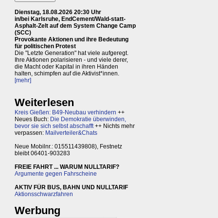
Dienstag, 18.08.2026 20:30 Uhr
in/bei Karlsruhe, EndCement/Wald-statt-
Asphalt-Zelt auf dem System Change Camp
(SCC)
Provokante Aktionen und ihre Bedeutung
für politischen Protest
Die "Letzte Generation" hat viele aufgeregt.
Ihre Aktionen polarisieren - und viele derer,
die Macht oder Kapital in ihren Händen
halten, schimpfen auf die Aktivist*innen.
[mehr]
Weiterlesen
Kreis Gießen: B49-Neubau verhindern
++
Neues Buch:
Die Demokratie überwinden,
bevor sie sich selbst abschafft
++ Nichts mehr
verpassen:
Mailverteiler&Chats
Neue Mobilnr.: 015511439808), Festnetz
bleibt 06401-903283
FREIE FAHRT ... WARUM NULLTARIF?
Argumente gegen Fahrscheine
AKTIV FÜR BUS, BAHN UND NULLTARIF
Aktionsschwarzfahren
Werbung