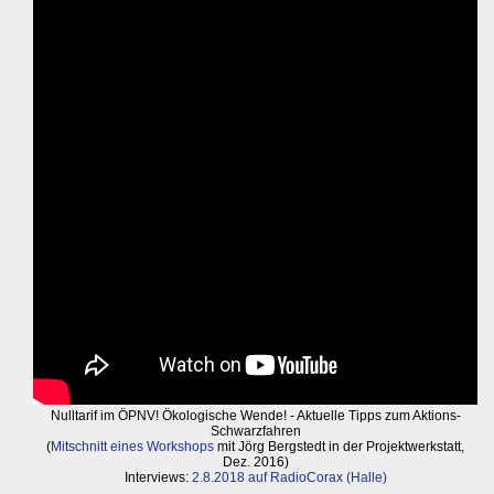
Nulltarif im ÖPNV! Ökologische Wende! - Aktuelle Tipps zum Aktions-
Schwarzfahren
(
Mitschnitt eines Workshops
mit Jörg Bergstedt in der Projektwerkstatt,
Dez. 2016)
Interviews:
2.8.2018 auf RadioCorax (Halle)