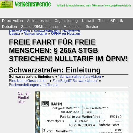
Direct-Action
Antirepression
Organisierung
Umwelt
Theorie&Politik
Debatten
Saasen/GI/Mittelhessen
Materialien
Service
Direct-Action
»
Schwarzstrafen
»
Hauptseiten
Umwelt
»
Verkehrspolitik
»
ÖPNV mit Nulltarif
FREIE FAHRT FÜR FREIE
MENSCHEN: § 265A STGB
STREICHEN! NULLTARIF IM ÖPNV!
Schwarzstrafen: Einleitung
Schwarzstrafen: Einleitung
●
"Schwarzfahren" als Aktion
●
Eine kleine Geschichte ...
●
Zum Begriff "Schwarzfahren"
●
Buchvorstellungen zum Thema
Ca. ein
Fünftel
aller