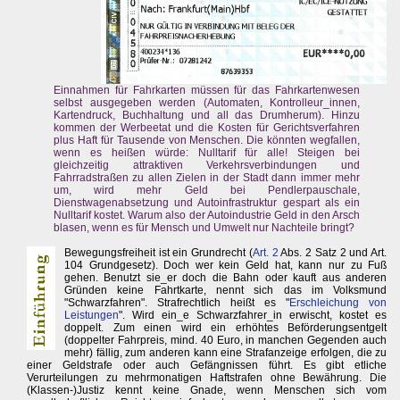
Einnahmen für Fahrkarten müssen für das Fahrkartenwesen
selbst ausgegeben werden (Automaten, Kontrolleur_innen,
Kartendruck, Buchhaltung und all das Drumherum). Hinzu
kommen der Werbeetat und die Kosten für Gerichtsverfahren
plus Haft für Tausende von Menschen. Die könnten wegfallen,
wenn es heißen würde: Nulltarif für alle! Steigen bei
gleichzeitig attraktiven Verkehrsverbindungen und
Fahrradstraßen zu allen Zielen in der Stadt dann immer mehr
um, wird mehr Geld bei Pendlerpauschale,
Dienstwagenabsetzung und Autoinfrastruktur gespart als ein
Nulltarif kostet. Warum also der Autoindustrie Geld in den Arsch
blasen, wenn es für Mensch und Umwelt nur Nachteile bringt?
Bewegungsfreiheit ist ein Grundrecht (
Art. 2
Abs. 2 Satz 2 und Art.
104 Grundgesetz). Doch wer kein Geld hat, kann nur zu Fuß
gehen. Benutzt sie_er doch die Bahn oder kauft aus anderen
Gründen keine Fahrtkarte, nennt sich das im Volksmund
"Schwarzfahren". Strafrechtlich heißt es "
Erschleichung von
Leistungen
". Wird ein_e Schwarzfahrer_in erwischt, kostet es
doppelt. Zum einen wird ein erhöhtes Beförderungsentgelt
(doppelter Fahrpreis, mind. 40 Euro, in manchen Gegenden auch
mehr) fällig, zum anderen kann eine Strafanzeige erfolgen, die zu
einer Geldstrafe oder auch Gefängnissen führt. Es gibt etliche
Verurteilungen zu mehrmonatigen Haftstrafen ohne Bewährung. Die
(Klassen-)Justiz kennt keine Gnade, wenn Menschen sich vom