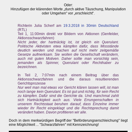
Oder:
Hinzufügen der klärenden Worte „durch aktive Täuschung, Manipulation
oder Umgehen“ vor „erschleicht“.
Richterin Julia Scherf am
19.3.2018 in 30min Deutschland
(RTL)
Teil 1, 11:00min direkt vor Bildern von Aktionen (Genfelder,
Aktionsschwarzfahren)
Nicht jeder, der hartnäckig ist, ist gleich ein Querulant.
Politische Aktivisten etwa kämpfen dafür, dass Missstände
deutlich werden und machen auf nicht mehr zeitgemäße
Gesetze aufmerksam. Sie wollen die Gesellschaft verändern,
auch mit guten Motiven. Daher sollte man vorsichtig sein,
jemanden als Spinner, Querulant oder Rechthaber zu
bezeichnen.
In Teil 2, 7:07min nach einem Beitrag über das
Aktionsschwarzfahren und die daraus resultierenden
Gerichtsprozesse
Nur weil man mal etwas vor Gericht klären lassen will, ist man
noch lange kein Querulant. Es ist gut und richtig, für sein Recht
zu kämpfen. Dafür sind die Gerichte da. Und manchmal zahlt
sich Hartnäckigkeit auch aus. Viele Errungenschaften in
unserem Rechtsstaat beruhen darauf, dass Einzelne immer
wieder ihr Recht eingeklagt und die Rechtsprechung damit
verändert haben. Davon profitieren wir alle.
Doch in dem merkwürdigen Begriff der "Beförderungserschleichung" liegt
eine Möglichkeit ... "Schwarzfahren" mit Kennzeichnung!