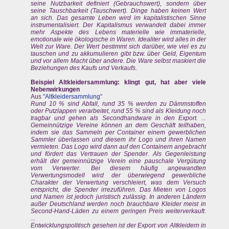
seine Nutzbarkeit definiert (Gebrauchswert), sondern über
seine Tauschbarkeit (Tauschwert). Dinge haben keinen Wert
an sich. Das gesamte Leben wird im kapitalistischen Sinne
instrumentalisiert. Der Kapitalismus verwandelt dabei immer
mehr Aspekte des Lebens materielle wie immaterielle,
emotionale wie ökologische in Waren. Idealiter wird alles in der
Welt zur Ware. Der Wert bestimmt sich darüber, wie viel es zu
tauschen und zu akkumulieren gibt bzw. über Geld, Eigentum
und vor allem Macht über andere. Die Ware selbst maskiert die
Beziehungen des Kaufs und Verkaufs.
Beispiel Altkleidersammlung: klingt gut, hat aber viele
Nebenwirkungen
Aus "
Altkleidersammlung
"
Rund 10 % sind Abfall, rund 35 % werden zu Dämmstoffen
oder Putzlappen verarbeitet, rund 55 % sind als Kleidung noch
tragbar und gehen als Secondhandware in den Export. ...
Gemeinnützige Vereine können an dem Geschäft teilhaben,
indem sie das Sammeln per Container einem gewerblichen
Sammler überlassen und diesem ihr Logo und ihren Namen
vermieten. Das Logo wird dann auf den Containern angebracht
und fördert das Vertrauen der Spender. Als Gegenleistung
erhält der gemeinnützige Verein eine pauschale Vergütung
vom Verwerter. Bei diesem häufig angewandten
Verwertungsmodell wird der überwiegend gewerbliche
Charakter der Verwertung verschleiert, was dem Versuch
entspricht, die Spender irrezuführen. Das Mieten von Logos
und Namen ist jedoch juristisch zulässig. In anderen Ländern
außer Deutschland werden noch brauchbare Kleider meist in
Second-Hand-Läden zu einem geringen Preis weiterverkauft.
...
Entwicklungspolitisch gesehen ist der Export von Altkleidern in