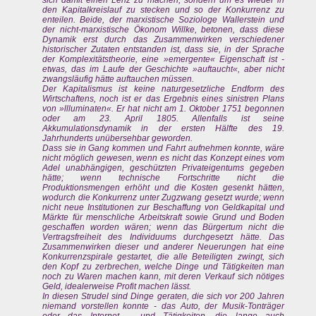
den Kapitalkreislauf zu stecken und so der Konkurrenz zu
enteilen. Beide, der marxistische Soziologe Wallerstein und
der nicht-marxistische Ökonom Willke, betonen, dass diese
Dynamik erst durch das Zusammenwirken verschiedener
historischer Zutaten entstanden ist, dass sie, in der Sprache
der Komplexitätstheorie, eine »emergente« Eigenschaft ist -
etwas, das im Laufe der Geschichte »auftaucht«, aber nicht
zwangsläufig hätte auftauchen müssen.
Der Kapitalismus ist keine naturgesetzliche Endform des
Wirtschaftens, noch ist er das Ergebnis eines sinistren Plans
von »llluminaten«. Er hat nicht am 1. Oktober 1751 begonnen
oder am 23. April 1805. Allenfalls ist seine
Akkumulationsdynamik in der ersten Hälfte des 19.
Jahrhunderts unübersehbar geworden.
Dass sie in Gang kommen und Fahrt aufnehmen konnte, wäre
nicht möglich gewesen, wenn es nicht das Konzept eines vom
Adel unabhängigen, geschützten Privateigentums gegeben
hätte; wenn technische Fortschritte nicht die
Produktionsmengen erhöht und die Kosten gesenkt hätten,
wodurch die Konkurrenz unter Zugzwang gesetzt wurde; wenn
nicht neue Institutionen zur Beschaffung von Geldkapital und
Märkte für menschliche Arbeitskraft sowie Grund und Boden
geschaffen worden wären; wenn das Bürgertum nicht die
Vertragsfreiheit des Individuums durchgesetzt hätte. Das
Zusammenwirken dieser und anderer Neuerungen hat eine
Konkurrenzspirale gestartet, die alle Beteiligten zwingt, sich
den Kopf zu zerbrechen, welche Dinge und Tätigkeiten man
noch zu Waren machen kann, mit deren Verkauf sich nötiges
Geld, idealerweise Profit machen lässt.
In diesen Strudel sind Dinge geraten, die sich vor 200 Jahren
niemand vorstellen konnte - das Auto, der Musik-Tonträger
oder das Internet -, und Tätigkeiten, die lange auch