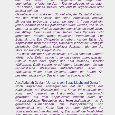
unentgeltlich erledigt wurden – Kranke pflegen, einen guten
Rat erteilen, Fußball spielen, Straßenfeste organisieren oder
schlicht wohnen.
Getriebene sind in diesem Strudel alle, der Kapitalist ebenso
wie der Nicht-Kapitalist, der seine Arbeitskraft verkauft.
Mindestens unbewusst preisen sie Ideen in ihrem Kopf ein,
jeder Gedanke kann zur potenziellen Ware werden, und sei es
auch nur in der zwischen zwischenmenschlichen Konkurrenz
des Alltags. Crashs und Krisen haben diese Dynamik nicht
gebrochen, ebenso wenig moralische Verdammung. Luc
Boltanski und Eve Chiappello schreiben: »In der Tat ist der
Kapitalismus wohl die einzige, zumindest jedoch die wichtigste
historische Ordnungform kollektiver Praktiken, die von der
Moralsphäre völlig losgelöst ist.«
Und doch straft der Kapitalismus alle, »deren Handeln anderen
Werten oder Zielen gehorcht, so dass diese unangepassten
Akteure früher oder später das Feld räumen«, schreibt
Wallerstein. Dafür sorgen verschiedene Institutionen, die das
kapitalistische Weltsystem aufrechterhalten. Aber, so
Wallerstein weiter, »alle Systeme haben ein Leben. Sie
bestehen nicht ewig.« Das ist immerhin eine Aussicht.
Aus Abdullah Öcalan: "
Jenseits von Staat, Macht und Gewalt
"
Noch tragischere Konsequenzen hat der Zugriff des
Kapitalismus auf Wissenschaft und Kunst. Wissenschaft und
Kunst sind generell zu Instrumenten der Staatsmacht
geworden. Mit dem Kapitalismus erreicht durch die
wissenschaftliche Revolution das Herrschaftswissen nie da
gewesene Dimensionen. Die Monopolisierung von
Wissenschaft und Kunst führt zu einer Stärkung der
Souveränität und der Ausbeutung. Das schafft die Möglichkeit,
das Individuum nach Wunsch zu formen und von ihm zu