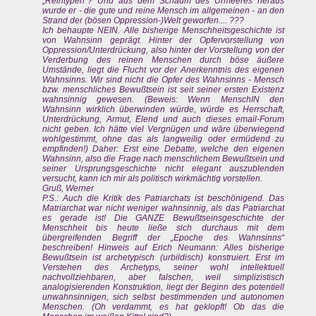
„Reintypen“? Und aus dem Schaum des Urmeeres heraus
wurde er - die gute und reine Mensch im allgemeinen - an den
Strand der (bösen Oppression-)Welt geworfen.... ???
Ich behaupte NEIN. Alle bisherige Menschheitsgeschichte ist
von Wahnsinn geprägt. Hinter der Opfervorstellung von
Oppression/Unterdrückung, also hinter der Vorstellung von der
Verderbung des reinen Menschen durch böse äußere
Umstände, liegt die Flucht vor der Anerkenntnis des eigenen
Wahnsinns. Wir sind nicht die Opfer des Wahnsinns - Mensch
bzw. menschliches Bewußtsein ist seit seiner ersten Existenz
wahnsinnig gewesen. (Beweis: Wenn MenschIN den
Wahnsinn wirklich überwinden würde, würde es Herrschaft,
Unterdrückung, Armut, Elend und auch dieses email-Forum
nicht geben. Ich hätte viel Vergnügen und wäre überwiegend
wohlgestimmt, ohne das als langweilig oder ermüdend zu
empfinden!) Daher: Erst eine Debatte, welche den eigenen
Wahnsinn, also die Frage nach menschlichem Bewußtsein und
seiner Ursprungsgeschichte nicht elegant auszublenden
versucht, kann ich mir als politisch wirkmächtig vorstellen.
Gruß, Werner
P.S.: Auch die Kritik des Patriarchats ist beschönigend. Das
Matriarchat war nicht weniger wahnsinnig, als das Patriarchat
es gerade ist! Die GANZE Bewußtseinsgeschichte der
Menschheit bis heute ließe sich durchaus mit dem
übergreifenden Begriff der „Epoche des Wahnsinns“
beschreiben! Hinweis auf Erich Neumann: Alles bisherige
Bewußtsein ist archetypisch (urbildisch) konstruiert. Erst im
Verstehen des Archetyps, seiner wohl intellektuell
nachvollziehbaren, aber falschen, weil simplizistisch
analogisierenden Konstruktion, liegt der Beginn des potentiell
unwahnsinnigen, sich selbst bestimmenden und autonomen
Menschen. (Oh verdammt, es hat geklopft! Ob das die