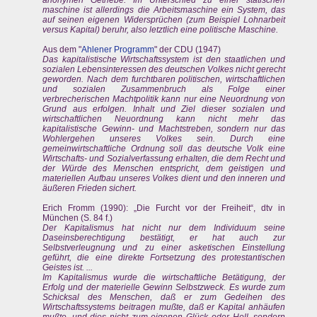
maschine ist allerdings die Arbeitsmaschine ein System, das
auf seinen eigenen Widersprüchen (zum Beispiel Lohnarbeit
versus Kapital) beruhr, also letztlich eine politische Maschine.
Aus dem "
Ahlener Programm
" der CDU (1947)
Das kapitalistische Wirtschaftssystem ist den staatlichen und
sozialen Lebensinteressen des deutschen Volkes nicht gerecht
geworden. Nach dem furchtbaren politischen, wirtschaftlichen
und sozialen Zusammenbruch als Folge einer
verbrecherischen Machtpolitik kann nur eine Neuordnung von
Grund aus erfolgen. Inhalt und Ziel dieser sozialen und
wirtschaftlichen Neuordnung kann nicht mehr das
kapitalistische Gewinn- und Machtstreben, sondern nur das
Wohlergehen unseres Volkes sein. Durch eine
gemeinwirtschaftliche Ordnung soll das deutsche Volk eine
Wirtschafts- und Sozialverfassung erhalten, die dem Recht und
der Würde des Menschen entspricht, dem geistigen und
materiellen Aufbau unseres Volkes dient und den inneren und
äußeren Frieden sichert.
Erich Fromm (1990): „Die Furcht vor der Freiheit“, dtv in
München (S. 84 f.)
Der Kapitalismus hat nicht nur dem Individuum seine
Daseinsberechtigung bestätigt, er hat auch zur
Selbstverleugnung und zu einer asketischen Einstellung
geführt, die eine direkte Fortsetzung des protestantischen
Geistes ist. ...
Im Kapitalismus wurde die wirtschaftliche Betätigung, der
Erfolg und der materielle Gewinn Selbstzweck. Es wurde zum
Schicksal des Menschen, daß er zum Gedeihen des
Wirtschaftssystems beitragen mußte, daß er Kapital anhäufen
mußte, und dies nicht zum eigenen Glück oder Hell, sondern