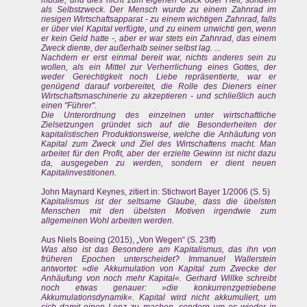
als Selbstzweck. Der Mensch wurde zu einem Zahnrad im
riesigen Wirtschaftsapparat - zu einem wichtigen Zahnrad, falls
er über viel Kapital verfügte, und zu einem unwichti gen, wenn
er kein Geld hatte -, aber er war stets ein Zahnrad, das einem
Zweck diente, der außerhalb seiner selbst lag. ...
Nachdem er erst einmal bereit war, nichts anderes sein zu
wollen, als ein Mittel zur Verherrlichung eines Gottes, der
weder Gerechtigkeit noch Liebe repräsentierte, war er
genügend darauf vorbereitet, die Rolle des Dieners einer
Wirtschaftsmaschinerie zu akzeptieren - und schließlich auch
einen "Führer".
Die Unterordnung des einzelnen unter wirtschaftliche
Zielsetzungen gründet sich auf die Besonderheiten der
kapitalistischen Produktionsweise, welche die Anhäufung von
Kapital zum Zweck und Ziel des Wirtschaftens macht. Man
arbeitet für den Profit, aber der erzielte Gewinn ist nicht dazu
da, ausgegeben zu werden, sondern er dient neuen
Kapitalinvestitionen.
John Maynard Keynes, zitiert in: Stichwort Bayer 1/2006 (S. 5)
Kapitalismus ist der seltsame Glaube, dass die übelsten
Menschen mit den übelsten Motiven irgendwie zum
allgemeinen Wohl arbeiten werden.
Aus Niels Boeing (2015), „Von Wegen“ (S. 23ff)
Was also ist das Besondere am Kapitalismus, das ihn von
früheren Epochen unterscheidet? Immanuel Wallerstein
antwortet: »die Akkumulation von Kapital zum Zwecke der
Anhäufung von noch mehr Kapital«. Gerhard Willke schreibt
noch etwas genauer: »die konkurrenzgetriebene
Akkumulationsdynamik«. Kapital wird nicht akkumuliert, um
sich damit einen Lenz zu machen, sondern um es wieder in