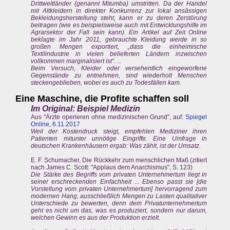
Drittweltländer (genannt Mitumba) umstritten. Da der Handel
mit Altkleidern in direkter Konkurrenz zur lokal ansässigen
Bekleidungsherstellung steht, kann er zu deren Zerstörung
beitragen (wie es beispielsweise auch mit Entwicklungshilfe im
Agrarsektor der Fall sein kann). Ein Artikel auf Zeit Online
beklagte im Jahr 2011, gebrauchte Kleidung werde in so
großen Mengen exportiert, „dass die einheimische
Textilindustrie in vielen belieferten Ländern inzwischen
vollkommen marginalisiert ist“. ...
Beim Versuch, Kleider oder versehentlich eingeworfene
Gegenstände zu entnehmen, sind wiederholt Menschen
steckengeblieben, wobei es auch zu Todesfällen kam.
Eine Maschine, die Profite schaffen soll
Im Original: Beispiel Medizin
Aus "Ärzte operieren ohne medizinischen Grund", auf:
Spiegel
Online, 6.11.2017
Weil der Kostendruck steigt, empfehlen Mediziner ihren
Patienten mitunter unnötige Eingriffe. Eine Umfrage in
deutschen Krankenhäusern ergab: Was zählt, ist der Umsatz.
E. F. Schumacher, Die Rückkehr zum menschlichen Maß (zitiert
nach James C. Scott: "Applaus dem Anarchismus", S. 123)
Die Stärke des Begriffs vom privaten Unternehmertum liegt in
seiner erschreckenden Einfachheit ... Ebenso passt sie [die
Vorstellung vom privaten Unternehmertum] hervorragend zum
modernen Hang, ausschließlich Mengen zu Lasten qualitativer
Unterschiede zu bewerten, denn dem Privatunternehmertum
geht es nicht um das, was es produziert, sondern nur darum,
welchen Gewinn es aus der Produktion erzielt.