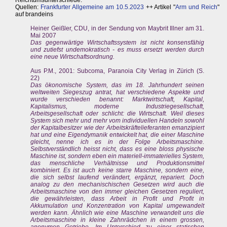
Quellen:
Frankfurter Allgemeine am 10.5.2023
++ Artikel "
Arm und Reich
"
auf brandeins
Heiner Geißler, CDU, in der Sendung von Maybrit Illner am 31.
Mai 2007
Das gegenwärtige Wirtschaftssystem ist nicht konsensfähig
und zutiefst undemokratisch - es muss ersetzt werden durch
eine neue Wirtschaftsordnung.
Aus P.M., 2001: Subcoma, Paranoia City Verlag in Zürich (S.
22)
Das ökonomische System, das im 18. Jahrhundert seinen
weltweiten Siegeszug antrat, hat verschiedene Aspekte und
wurde verschieden benannt: Marktwirtschaft, Kapital,
Kapitalismus, moderne Industriegesellschaft,
Arbeitsgesellschaft oder schlicht: die Wirtschaft. Weil dieses
System sich mehr und mehr vom individuellen Handeln sowohl
der Kapitalbesitzer wie der Arbeitskräftelieferanten emanzipiert
hat und eine Eigendymanik entwickelt hat, die einer Maschine
gleicht, nenne ich es in der Folge Arbeitsmaschine.
Selbstverständlich heisst nicht, dass es eine bloss physische
Maschine ist, sondern eben ein materiell-immaterielles System,
das menschliche Verhältnisse und Produktionsmittel
kombiniert. Es ist auch keine starre Maschine, sondern eine,
die sich selbst laufend verändert, ergänzt, repariert. Doch
analog zu den mechanischischen Gesetzen wird auch die
Arbeitsmaschine von den immer gleichen Gesetzen reguliert,
die gewährleisten, dass Arbeit in Profit und Profit in
Akkumulation und Konzentration von Kapital umgewandelt
werden kann. Ähnlich wie eine Maschine verwandelt uns die
Arbeitsmaschine in kleine Zahnrädchen in einem grossen,
anonymen Getriebe. Im Unterschied zu einer statischen