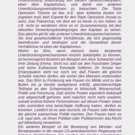
Unterdrückung unabhängig von diesem Gesellschaftsystem,
eben dem Kapitalismus, und damit von anderen
Unterdrückungsverhältnissen zu betrachten. Die Triple
Opression Theorie tut das m.E. aber teilweise (wobei ich
zugeben muß, kein Experte für den Triple Opression Ansatz zu
sein). Das Patriarchat, mit dem wir es heute zu tun haben, ist
z.B. nicht zu verstehen ohne es im Zusammenhang mit den
aktuellen Verwertungsbedingungen des Kapitals zu sehen.
Das gleiche gilt für alle anderen Unterdrückungsmechanismen.
Sie sind gesellschaftliche Verhältnisse, die sich gegenseitig
beeinflussen und bedingen und die Gesamtheit dieser
Verhältnisse ist eben der Kapitalismus.
Wohin es führt, wenn mensch meint, bestimmte
Unterdrückungsmechanismen einzeln bekämpfen zu können,
ist hervorragend illustriert am Beispiel von Alice Schwarzer und
ihrer Zeitung Emma. Nicht nur, daß sie den Faschisten Singer
und seine Euthanasie Konzepte hofieren, ihr Ansatz von
Emanzipation sieht nur noch vor, daß Frauen die gleiche
Scheiße machen dürfen, die vorher den Männern vorbehalten
war. Das führt zu Forderung wie Frauen ins Militär und zu den
Bullen (ist ja bereits weitgehend erfüllt), gleichberechtigte
Teilhabe an den Schweinejobs in Wirtschaft, Wissenschaft,
Politik und Forschung. Daß solche Posten eigentlich bekämpft
und abgeschafft gehören, wird natürlich nicht mehr erwähnt,
sobald erstmal frühere Feministinnen auf diesen Posten sitzen
oder zumindest eine berechtigte Hoffnung haben, dorthin zu
kommen. Letztlich ist es aber wurscht, ob Frauen oder Männer
die gleiche patriarchale Politik machen. Den Frauen kann es
z.B. egal sein, ob ihnen Politiker oder Politikerinnen das Recht
auf Abtreibung verwehren.
Ein weiteres Beispiel ist die Besetzung von Minister- und
Beraterposten in der neuen US-amerikanischen Regierung mit