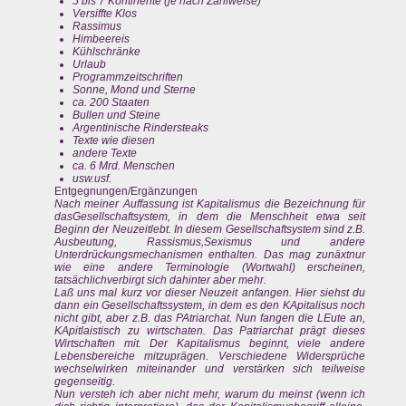
5 bis 7 Kontinente (je nach Zählweise)
Versiffte Klos
Rassimus
Himbeereis
Kühlschränke
Urlaub
Programmzeitschriften
Sonne, Mond und Sterne
ca. 200 Staaten
Bullen und Steine
Argentinische Rindersteaks
Texte wie diesen
andere Texte
ca. 6 Mrd. Menschen
usw.usf.
Entgegnungen/Ergänzungen
Nach meiner Auffassung ist Kapitalismus die Bezeichnung für
dasGesellschaftsystem, in dem die Menschheit etwa seit
Beginn der Neuzeitlebt. In diesem Gesellschaftsystem sind z.B.
Ausbeutung, Rassismus,Sexismus und andere
Unterdrückungsmechanismen enthalten. Das mag zunäxtnur
wie eine andere Terminologie (Wortwahl) erscheinen,
tatsächlichverbirgt sich dahinter aber mehr.
Laß uns mal kurz vor dieser Neuzeit anfangen. Hier siehst du
dann ein Gesellschaftssystem, in dem es den KApitalisus noch
nicht gibt, aber z.B. das PAtriarchat. Nun fangen die LEute an,
KApitlaistisch zu wirtschaten. Das Patriarchat prägt dieses
Wirtschaften mit. Der Kapitalismus beginnt, viele andere
Lebensbereiche mitzuprägen. Verschiedene Widersprüche
wechselwirken miteinander und verstärken sich teilweise
gegenseitig.
Nun versteh ich aber nicht mehr, warum du meinst (wenn ich