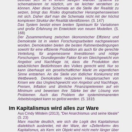
schematisieren ist nützlich, um sie leichter verstehen zu
können. Aber diese Schemata an die Stelle der Realität zu
setzen, bringt das Risiko dogmatischer Herangehensweisen
mit sich. Daher darf man die Schemata nicht mit der höchst
komplexen Struktur der Realität identifizieren.
(S. 147)
Das System besitzt einen breiten Spielraum für Variationen
und große Erfahrung im Entwickeln von neuen Modellen.
(S.
168)
Der Zusammenhang zwischen ökonomischer Effizienz und
Demokratie ist in vielen Forschungsarbeiten nachgewiesen
worden. Demokratien bieten die besten Rahmenbedingungen
sowohl für eine effiziente Produktion als auch für die gerechte
Verteilung, für angemessene Investitionen und nötige
Forschungen. Grundlegender Faktor für ein Gleichgewicht von
Angebot und Nachfrage ist, dass die Produktion den
tatsächlichen Bedürfnissen des Volkes gerecht wird. Nur so
kann überhaupt ein gesellschaftlicher Markt im eigentlichen
Sinne entstehen. An die Stelle von tödlicher Konkurrenz tritt
Wettbewerb. Demokratien reduzieren Hauptursachen von
Krisen wie das Ungleichgewicht von Angebot und Nachfrage,
Preisen, Inflation und ähnliche Finanzspielereien auf ein
Minimum und beweisen ihre Stärke bei der Lösung von
Problemen. Auch das Problem der systemimmanenten
Arbeitslosigkeit kann so gelöst werden.
(S. 181f)
Im Kapitalismus wird alles zur Ware
Aus Cindy Milstein (2013), "Der Anarchismus und seine Ideale"
(S. 23)
Marx machte deutlich, wie sich die Logik des Kapitalismus
dialektisch ausbreitet, mit der Ware, der »Zellenform« des
Kapitalismus, als Kern: ein Objekt wird nicht mehr länger über