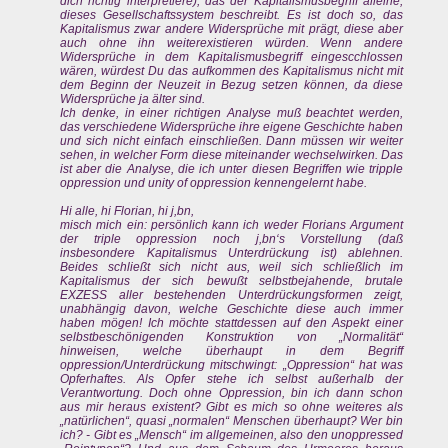
dich richtig interpretiere), das der Kapitalismusbegriff alleine,
dieses Gesellschaftssystem beschreibt. Es ist doch so, das
Kapitalismus zwar andere Widersprüche mit prägt, diese aber
auch ohne ihn weiterexistieren würden. Wenn andere
Widersprüche in dem Kapitalismusbegriff eingescchlossen
wären, würdest Du das aufkommen des Kapitalismus nicht mit
dem Beginn der Neuzeit in Bezug setzen können, da diese
Widersprüche ja älter sind.
Ich denke, in einer richtigen Analyse muß beachtet werden,
das verschiedene Widersprüche ihre eigene Geschichte haben
und sich nicht einfach einschließen. Dann müssen wir weiter
sehen, in welcher Form diese miteinander wechselwirken. Das
ist aber die Analyse, die ich unter diesen Begriffen wie tripple
oppression und unity of oppression kennengelernt habe.
Hi alle, hi Florian, hi j,bn,
misch mich ein: persönlich kann ich weder Florians Argument
der triple oppression noch j,bn‘s Vorstellung (daß
insbesondere Kapitalismus Unterdrückung ist) ablehnen.
Beides schließt sich nicht aus, weil sich schließlich im
Kapitalismus der sich bewußt selbstbejahende, brutale
EXZESS aller bestehenden Unterdrückungsformen zeigt,
unabhängig davon, welche Geschichte diese auch immer
haben mögen! Ich möchte stattdessen auf den Aspekt einer
selbstbeschönigenden Konstruktion von „Normalität“
hinweisen, welche überhaupt in dem Begriff
oppression/Unterdrückung mitschwingt: „Oppression“ hat was
Opferhaftes. Als Opfer stehe ich selbst außerhalb der
Verantwortung. Doch ohne Oppression, bin ich dann schon
aus mir heraus existent? Gibt es mich so ohne weiteres als
„natürlichen“, quasi „normalen“ Menschen überhaupt? Wer bin
ich? - Gibt es „Mensch“ im allgemeinen, also den unoppressed