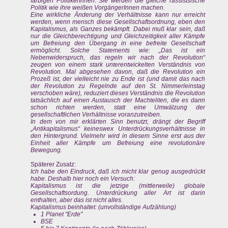
farbigen PolitikerInnen. Sie werden die gleiche rassistsische
Politik wie ihre weißen VorgängerInnen machen.
Eine wirkliche Änderung der Verhältnisse kann nur erreicht
werden, wenn mensch diese Gesellschaftsordnung, eben den
Kapitalismus, als Ganzes bekämpft. Dabei muß klar sein, daß
nur die Gleichberechtigung und Gleichzeitigkeit aller Kämpfe
um Befreiung den Übergang in eine befreite Gesellschaft
ermöglicht. Solche Statements wie: „Das ist ein
Nebenwiderspruch, das regeln wir nach der Revolution“
zeugen von einem stark unterentwickelten Verständnis von
Revolution. Mal abgesehen davon, daß die Revolution ein
Prozeß ist, der vielleicht nie zu Ende ist (und damit das nach
der Revolution zu Regelnde auf den St. Nimmerleinstag
verschoben wäre), reduziert dieses Verständnis die Revolution
tatsächlich auf einen Austausch der Machteliten, die es dann
schon richten werden, statt eine Umwälzung der
gesellschaftlichen Verhältnisse voranzutreiben.
In dem von mir erklärten Sinn benutzt, drängt der Begriff
„Antikapitalismus“ keineswex Unterdrückungsverhältnisse in
den Hintergrund. Vielmehr wird in diesem Sinne erst aus der
Einheit aller Kämpfe um Befreiung eine revolutionäre
Bewegung.
Späterer Zusatz:
Ich habe den Eindruck, daß ich micht klar genug ausgedrückt
habe. Deshalb hier noch ein Versuch:
Kapitalismus ist die jetzige (mittlerweile) globale
Gesellschaftsordung. Unterdrückung aller Art ist darin
enthalten, aber das ist nicht alles.
Kapitalismus beinhaltet: (unvollständige Aufzählung)
1 Planet "Erde"
BSE