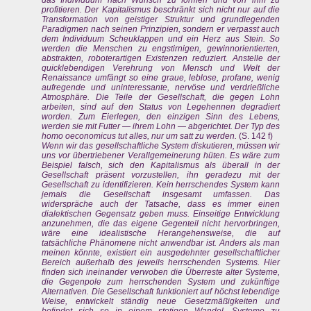
profitieren. Der Kapitalismus beschränkt sich nicht nur auf die
Transformation von geistiger Struktur und grundlegenden
Paradigmen nach seinen Prinzipien, sondern er verpasst auch
dem Individuum Scheuklappen und ein Herz aus Stein. So
werden die Menschen zu engstirnigen, gewinnorientierten,
abstrakten, roboterartigen Existenzen reduziert. Anstelle der
quicklebendigen Verehrung von Mensch und Welt der
Renaissance umfängt so eine graue, leblose, profane, wenig
aufregende und uninteressante, nervöse und verdrießliche
Atmosphäre. Die Teile der Gesellschaft, die gegen Lohn
arbeiten, sind auf den Status von Legehennen degradiert
worden. Zum Eierlegen, den einzigen Sinn des Lebens,
werden sie mit Futter — ihrem Lohn — abgerichtet. Der Typ des
homo oeconomicus tut alles, nur um satt zu werden.
(S. 142 f)
Wenn wir das gesellschaftliche System diskutieren, müssen wir
uns vor übertriebener Verallgemeinerung hüten. Es wäre zum
Beispiel falsch, sich den Kapitalismus als überall in der
Gesellschaft präsent vorzustellen, ihn geradezu mit der
Gesellschaft zu identifizieren. Kein herrschendes System kann
jemals die Gesellschaft insgesamt umfassen. Das
widerspräche auch der Tatsache, dass es immer einen
dialektischen Gegensatz geben muss. Einseitige Entwicklung
anzunehmen, die das eigene Gegenteil nicht hervorbringen,
wäre eine idealistische Herangehensweise, die auf
tatsächliche Phänomene nicht anwendbar ist. Anders als man
meinen könnte, existiert ein ausgedehnter gesellschaftlicher
Bereich außerhalb des jeweils herrschenden Systems. Hier
finden sich ineinander verwoben die Überreste alter Systeme,
die Gegenpole zum herrschenden System und zukünftige
Alternativen. Die Gesellschaft funktioniert auf höchst lebendige
Weise, entwickelt ständig neue Gesetzmäßigkeiten und
befindet sich so in einem stetigen Wandel. Systeme zu