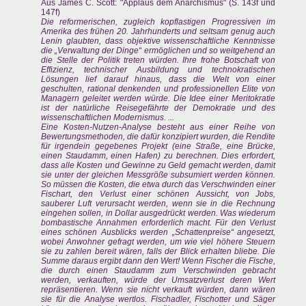
Aus James C. Scott: "Applaus dem Anarchismus" (S. 143f und
147f)
Die reformerischen, zugleich kopflastigen Progressiven im
Amerika des frühen 20. Jahrhunderts und seltsam genug auch
Lenin glaubten, dass objektive wissenschaftliche Kenntnisse
die „Verwaltung der Dinge“ ermöglichen und so weitgehend an
die Stelle der Politik treten würden. Ihre frohe Botschaft von
Effizienz, technischer Ausbildung und technokratischen
Lösungen lief darauf hinaus, dass die Welt von einer
geschulten, rational denkenden und professionellen Elite von
Managern geleitet werden würde. Die Idee einer Meritokratie
ist der natürliche Reisegefährte der Demokratie und des
wissenschaftlichen Modernismus. ...
Eine Kosten-Nutzen-Analyse besteht aus einer Reihe von
Bewertungsmethoden, die dafür konzipiert wurden, die Rendite
für irgendein gegebenes Projekt (eine Straße, eine Brücke,
einen Staudamm, einen Hafen) zu berechnen. Dies erfordert,
dass alle Kosten und Gewinne zu Geld gemacht werden, damit
sie unter der gleichen Messgröße subsumiert werden können.
So müssen die Kosten, die etwa durch das Verschwinden einer
Fischart, den Verlust einer schönen Aussicht, von Jobs,
sauberer Luft verursacht werden, wenn sie in die Rechnung
eingehen sollen, in Dollar ausgedrückt werden. Was wiederum
bombastische Annahmen erforderlich macht. Für den Verlust
eines schönen Ausblicks werden „Schattenpreise“ angesetzt,
wobei Anwohner gefragt werden, um wie viel höhere Steuern
sie zu zahlen bereit wären, falls der Blick erhalten bliebe. Die
Summe daraus ergibt dann den Wert! Wenn Fischer die Fische,
die durch einen Staudamm zum Verschwinden gebracht
werden, verkauften, würde der Umsatzverlust deren Wert
repräsentieren. Wenn sie nicht verkauft würden, dann wären
sie für die Analyse wertlos. Fischadler, Fischotter und Säger