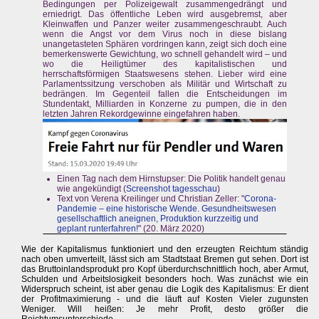
Bedingungen per Polizeigewalt zusammengedrängt und
erniedrigt. Das öffentliche Leben wird ausgebremst, aber
Kleinwaffen und Panzer weiter zusammengeschraubt. Auch
wenn die Angst vor dem Virus noch in diese bislang
unangetasteten Sphären vordringen kann, zeigt sich doch eine
bemerkenswerte Gewichtung, wo schnell gehandelt wird – und
wo die Heiligtümer des kapitalistischen und
herrschaftsförmigen Staatswesens stehen. Lieber wird eine
Parlamentssitzung verschoben als Militär und Wirtschaft zu
bedrängen. Im Gegenteil fallen die Entscheidungen im
Stundentakt, Milliarden in Konzerne zu pumpen, die in den
letzten Jahren Rekordgewinne eingefahren haben.
Einen Tag nach dem Hirnstupser: Die Politik handelt genau
wie angekündigt (
Screenshot tagesschau
)
Text von Verena Kreilinger und Christian Zeller: "
Corona-
Pandemie – eine historische Wende. Gesundheitswesen
gesellschaftlich aneignen, Produktion kurzzeitig und
geplant runterfahren!
" (20. März 2020)
Wie der Kapitalismus funktioniert und den erzeugten Reichtum ständig
nach oben umverteilt, lässt sich am Stadtstaat Bremen gut sehen. Dort ist
das Bruttoinlandsprodukt pro Kopf überdurchschnittlich hoch, aber Armut,
Schulden und Arbeitslosigkeit besonders hoch. Was zunächst wie ein
Widerspruch scheint, ist aber genau die Logik des Kapitalismus: Er dient
der Profitmaximierung - und die läuft auf Kosten Vieler zugunsten
Weniger. Will heißen: Je mehr Profit, desto größer die
Reichtumsunterschiede.