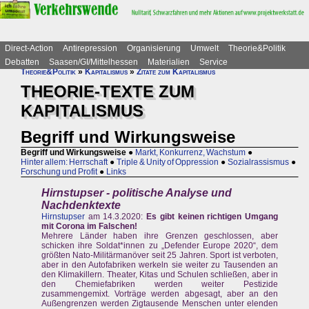
Direct-Action
Antirepression
Organisierung
Umwelt
Theorie&Politik
Debatten
Saasen/GI/Mittelhessen
Materialien
Service
Theorie&Politik
»
Kapitalismus
»
Zitate zum Kapitalismus
THEORIE-TEXTE ZUM
KAPITALISMUS
Begriff und Wirkungsweise
Begriff und Wirkungsweise
●
Markt, Konkurrenz, Wachstum
●
Hinter allem: Herrschaft
●
Triple & Unity of Oppression
●
Sozialrassismus
●
Forschung und Profit
●
Links
Hirnstupser - politische Analyse und
Nachdenktexte
Hirnstupser
am 14.3.2020:
Es gibt keinen richtigen Umgang
mit Corona im Falschen!
Mehrere Länder haben ihre Grenzen geschlossen, aber
schicken ihre Soldat*innen zu „Defender Europe 2020“, dem
größten Nato-Militärmanöver seit 25 Jahren. Sport ist verboten,
aber in den Autofabriken werkeln sie weiter zu Tausenden an
den Klimakillern. Theater, Kitas und Schulen schließen, aber in
den Chemiefabriken werden weiter Pestizide
zusammengemixt. Vorträge werden abgesagt, aber an den
Außengrenzen werden Zigtausende Menschen unter elenden