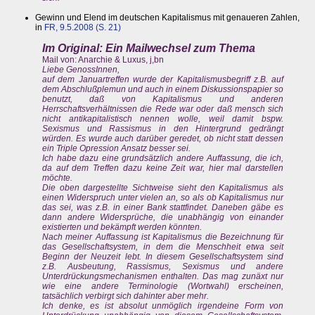
Gewinn und Elend im deutschen Kapitalismus mit genaueren Zahlen,
in
FR, 9.5.2008 (S. 21)
Im Original: Ein Mailwechsel zum Thema
Mail von: Anarchie & Luxus, j,bn
Liebe GenossInnen,
auf dem Januartreffen wurde der Kapitalismusbegriff z.B. auf
dem Abschlußplemun und auch in einem Diskussionspapier so
benutzt, daß von Kapitalismus und anderen
Herrschaftsverhältnissen die Rede war oder daß mensch sich
nicht antikapitalistisch nennen wolle, weil damit bspw.
Sexismus und Rassismus in den Hintergrund gedrängt
würden. Es wurde auch darüber geredet, ob nicht statt dessen
ein Triple Opression Ansatz besser sei.
Ich habe dazu eine grundsätzlich andere Auffassung, die ich,
da auf dem Treffen dazu keine Zeit war, hier mal darstellen
möchte.
Die oben dargestellte Sichtweise sieht den Kapitalismus als
einen Widerspruch unter vielen an, so als ob Kapitalismus nur
das sei, was z.B. in einer Bank stattfindet. Daneben gäbe es
dann andere Widersprüche, die unabhängig von einander
existierten und bekämpft werden könnten.
Nach meiner Auffassung ist Kapitalismus die Bezeichnung für
das Gesellschaftsystem, in dem die Menschheit etwa seit
Beginn der Neuzeit lebt. In diesem Gesellschaftsystem sind
z.B. Ausbeutung, Rassismus, Sexismus und andere
Unterdrückungsmechanismen enthalten. Das mag zunäxt nur
wie eine andere Terminologie (Wortwahl) erscheinen,
tatsächlich verbirgt sich dahinter aber mehr.
Ich denke, es ist absolut unmöglich irgendeine Form von