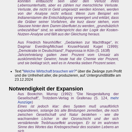
könnten enttäuscht sein über den Verlust ihres
Lebensunterhalts, aber es zählen nur menschliche Verluste.
Verluste, die nicht in Geld umgesetzt werden können, werden
von der Analyse nicht erfasst. Wenn zum Beispiel ein
Indianerstamm die Entschädigung verweigert und erklärt, dass
die Gräber seiner Vorfahren, die kurz davor stehen, vom
Stausee hinter dem Damm überflutet zu werden, „grundsätzlich
unbezahlbar“ sind, so widerspricht das der Logik der Kosten-
Nutzen-Analyse und fällt aus der Gleichung heraus.
Aus Friedrich Neunhöffer: „Gedanken zur Machtfrage“, in:
Dagmar Everding/Michael Kruse/Harald Kugel (1999):
„Demokratie in Deutschland“, Papyrossa in Köln (S. 163ff)
Jahrzehntelang galten zwei Prozent vom Umsatz als
auskömmlicher Gewinn; heute hat die Chemie vier Prozent,
und sie beklagt sich, weil es in Amerika sieben Prozent seien.
Text "
Welche Wirtschaft brauchen wir?
" über die Zwänge zum Profit
und die Unfreiheit aller, die produzieren, auf: UntergrundBlättle am
23.12.2024
Notwendigkeit der Expansion
Aus Bookchin, Murray (1992): "Die Neugestaltung der
Gesellschaft", Trotzdem-Verlag in Grafenau (S. 124,
mehr
Auszüge
)
Eines ist jedoch klar: dies System muß unauflörlich
expandieren, solange bis alle Bindungen zerreißen, die noch
zwischen Gesellschaft und Natur bestehen - wie die
wachsenden Löcher in der Ozonschicht und der sich
verstärkende Treibhauseffekt anzeigen. Er ist im wahrsten
Sinne des Wortes das Krebsgeschwür des sozialen Lebens an
sich.