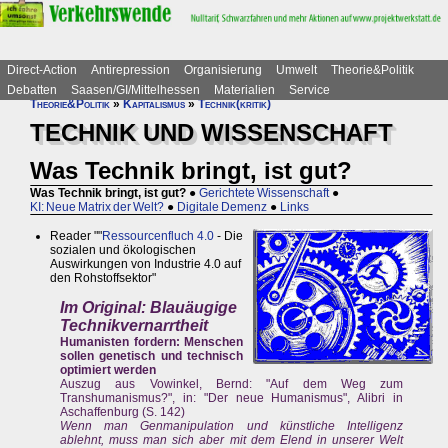
Direct-Action
Antirepression
Organisierung
Umwelt
Theorie&Politik
Debatten
Saasen/GI/Mittelhessen
Materialien
Service
Theorie&Politik
»
Kapitalismus
»
Technik(kritik)
TECHNIK UND WISSENSCHAFT
Was Technik bringt, ist gut?
Was Technik bringt, ist gut?
●
Gerichtete Wissenschaft
●
KI: Neue Matrix der Welt?
●
Digitale Demenz
●
Links
Reader ""
Ressourcenfluch 4.0
- Die
sozialen und ökologischen
Auswirkungen von Industrie 4.0 auf
den Rohstoffsektor"
Im Original: Blauäugige
Technikvernarrtheit
Humanisten fordern: Menschen
sollen genetisch und technisch
optimiert werden
Auszug aus Vowinkel, Bernd: "Auf dem Weg zum
Transhumanismus?", in: "Der neue Humanismus", Alibri in
Aschaffenburg (S. 142)
Wenn man Genmanipulation und künstliche Intelligenz
ablehnt, muss man sich aber mit dem Elend in unserer Welt