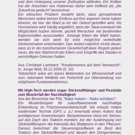
und dein Untergang unserer Zivilisation abfinden. Ein Kritiker
hat die Ansichten von Habermas daher sehr treffend als „die
Zukunft tot gedacht" bezeichnet.
Ein ethisches Problem besteht darin, dass genoptimierte
Menschen selbst keinen Einfluss auf ihre eigenen Gene haben
können, da hier die Wahl ja vor der Geburt getroffen wird. Als
Horrowision wird häufig angeführt, dass der Staat eventuell die
Möglichkeit nutzen könnte, gezielt Menschen mit bestimmten
Eigenschaften auszustatten. Solange Eltern die Wahl haben,
werden sie sich wohl für eine möglichst vorteilhafte
Genkomination entscheiden. Das ändert natürlich nichts daran,
dass es in der transhumanen Gesellschaft klare Regeln geben
muss, die das Wahlrecht der Eltern und Eingriffe des Staates in
vernünftigen Grenzen halten.
Aus Christoph Lammers: "Kreationismus auf dem Vormarsch",
in: Junge Welt, 30.12.2009 (S. 10)
Tatsächlich wäre ein klares Bekenntnis zur Wissenschaft und
zum rationalen Weltbild ein Fortschritt zur Überwindung von
religiösem Fundamentalismus.
Mit High-Tech werden sogar Stickstoffdünger und Pestizide
zum Musterfall der Nachhaltigkeit
Aus der Broschüre der FNL "
Natur nutzen – Natur schützen
":
Ein Musterbeispiel für zukunftsweisende nachhaltige
Entwicklung ist Präzisionslandwirtschaft: Sie erlaubt mittels
modernster Technik (GPS u. a.) innerhalb eines Ackers fast
punktgenaue Anwendungen. Beispielsweise misst ein Sensor,
auf das Dach des Traktors montiert, bei der Ausbringung von
Stickstoffdüngern die Intensität des Blattgrüns in den Pflanzen.
Daraus berechnet die Steuerungssoftware an Bord des
Traktors den Stickstoffbedarf und steuert den Düngerstreuer,