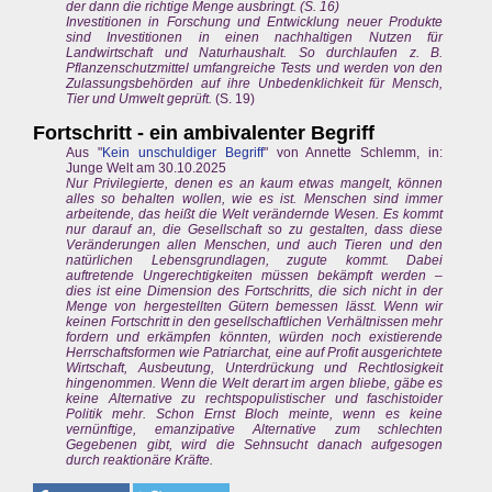
der dann die richtige Menge ausbringt. (S. 16)
Investitionen in Forschung und Entwicklung neuer Produkte
sind Investitionen in einen nachhaltigen Nutzen für
Landwirtschaft und Naturhaushalt. So durchlaufen z. B.
Pflanzenschutzmittel umfangreiche Tests und werden von den
Zulassungsbehörden auf ihre Unbedenklichkeit für Mensch,
Tier und Umwelt geprüft.
(S. 19)
Fortschritt - ein ambivalenter Begriff
Aus "
Kein unschuldiger Begriff
" von Annette Schlemm, in:
Junge Welt am 30.10.2025
Nur Privilegierte, denen es an kaum etwas mangelt, können
alles so behalten wollen, wie es ist. Menschen sind immer
arbeitende, das heißt die Welt verändernde Wesen. Es kommt
nur darauf an, die Gesellschaft so zu gestalten, dass diese
Veränderungen allen Menschen, und auch Tieren und den
natürlichen Lebensgrundlagen, zugute kommt. Dabei
auftretende Ungerechtigkeiten müssen bekämpft werden –
dies ist eine Dimension des Fortschritts, die sich nicht in der
Menge von hergestellten Gütern bemessen lässt. Wenn wir
keinen Fortschritt in den gesellschaftlichen Verhältnissen mehr
fordern und erkämpfen könnten, würden noch existierende
Herrschaftsformen wie Patriarchat, eine auf Profit ausgerichtete
Wirtschaft, Ausbeutung, Unterdrückung und Rechtlosigkeit
hingenommen. Wenn die Welt derart im argen bliebe, gäbe es
keine Alternative zu rechtspopulistischer und faschistoider
Politik mehr. Schon Ernst Bloch meinte, wenn es keine
vernünftige, emanzipative Alternative zum schlechten
Gegebenen gibt, wird die Sehnsucht danach aufgesogen
durch reaktionäre Kräfte.