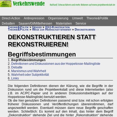
Direct-Action
Antirepression
Organisierung
Umwelt
Theorie&Politik
Debatten
Saasen/GI/Mittelhessen
Materialien
Service
Theorie&Politik
»
Gender
»
(De)-Konstruktion
Theorie&Politik
»
Wege zur Herrschaftsfreiheit
»
Dekonstruieren
DEKONSTRUKTIEREN STATT
REKONSTRUIEREN!
Begriffsbestimmungen
1.
Begriffsbestimmungen
2.
Definitionen und Diskussionen aus der Hoppetosse-Mailingliste
3.
Debatte
4.
Marxismus und Wahrheit
5.
Wahrheit oder Subjektivität
6.
Links
Die folgenden Definitionen dienen der Klärung, wie die Begriffe in der
Diskussion rund um die Projektwerkstatt und diese Internetseiten (also
z.B. im AC/PC-Papier und in anderen Diskussionsbeiträgen auf der
Hoppetosse-Mailingliste) benutzt werden.
Ob die hier genutzten Definitionen passend sind bzw. mit schon erfolgten
früherer Diskussionen und Veröffentlichungen übereinstimmen, darf
angezweifelt werden. Eventuell müssen dann neue Begriffe geschaffen
werden. Schließlich: Es kommt auf den Inhalt, das hinter dem Begriff
„Dekonstruktion“ stehende Ziel und die hinter „Rekonstruktion“ stehende