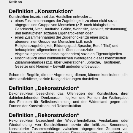
Kritik an.
Definition „Konstruktion“
Konstruktion bezeichnet das Herstellen entweder ...
eines Zusammenhanges der Zugehörigkeit zu einer nicht-sozial
abgegrenzten Gruppe von Menschen (z.B. nach biologischem
Geschlecht, Alter, Hautfarbe, Größe, Wohnsitz, Herkunft, Abstammung)
und behaupteten sozialen Eigenartigkeiten oder ...
eines Zusammenhanges der Zugehörigkeit zu einer sozial
abgegrenzten Gruppe von Menschen (z.B. nach
Religionszugehörigkeit, Bildungsgrad, Sprache, Beruf, Titel) und
behaupteten, allgemeinen (d.h. über das soziale
Abgrenzungsmerkmal hinausgehenden) sozialen Eigenartigkeiten ...
einschließlich einer kontinuierlichen Weitergabe dieses konstruierten
Zusammenhanges (z.B. über Generationen, Sprache, Traditionen,
Gesetze und Normen – bewußt und/oder unbewußt).
Schon die Begriffe, die der Abgrenzung dienen, können konstruierte, d.h.
nicht tatsächliche, soziale Kategorisierungen darstellen.
Definition „Dekonstruktion“
Dekonstruktion bezeichnet das Offenlegen der Konstruktion, ihrer
dahinterstehenden Denkmuster, –logiken und Formen der Weitergabe,
das Eintreten für Selbstbestimmung und der Widerstand gegen alle
Formen der Konstruktion und Rekonstruktion.
Definition „Rekonstruktion“
Rekonstruktion bezeichnet die Wiederherstellung, Verstärkung oder
Wiederholung von Konstruktionen sowie die kritiklose Benennung
konstruierter Zusammenhänge zwischen abgegrenzten Gruppen von