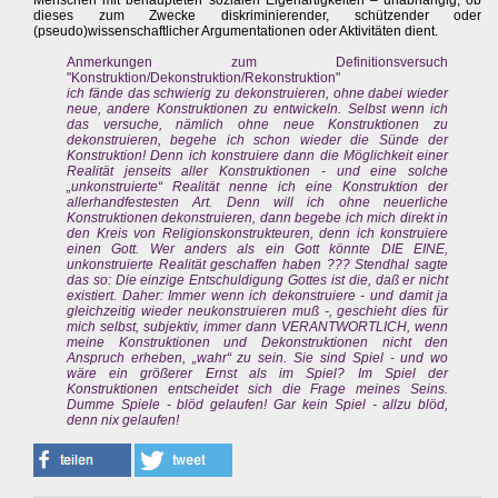
Menschen mit behaupteten sozialen Eigenartigkeiten – unabhängig, ob
dieses zum Zwecke diskriminierender, schützender oder
(pseudo)wissenschaftlicher Argumentationen oder Aktivitäten dient.
Anmerkungen zum Definitionsversuch
"Konstruktion/Dekonstruktion/Rekonstruktion"
ich fände das schwierig zu dekonstruieren, ohne dabei wieder
neue, andere Konstruktionen zu entwickeln. Selbst wenn ich
das versuche, nämlich ohne neue Konstruktionen zu
dekonstruieren, begehe ich schon wieder die Sünde der
Konstruktion! Denn ich konstruiere dann die Möglichkeit einer
Realität jenseits aller Konstruktionen - und eine solche
„unkonstruierte“ Realität nenne ich eine Konstruktion der
allerhandfestesten Art. Denn will ich ohne neuerliche
Konstruktionen dekonstruieren, dann begebe ich mich direkt in
den Kreis von Religionskonstrukteuren, denn ich konstruiere
einen Gott. Wer anders als ein Gott könnte DIE EINE,
unkonstruierte Realität geschaffen haben ??? Stendhal sagte
das so: Die einzige Entschuldigung Gottes ist die, daß er nicht
existiert. Daher: Immer wenn ich dekonstruiere - und damit ja
gleichzeitig wieder neukonstruieren muß -, geschieht dies für
mich selbst, subjektiv, immer dann VERANTWORTLICH, wenn
meine Konstruktionen und Dekonstruktionen nicht den
Anspruch erheben, „wahr“ zu sein. Sie sind Spiel - und wo
wäre ein größerer Ernst als im Spiel? Im Spiel der
Konstruktionen entscheidet sich die Frage meines Seins.
Dumme Spiele - blöd gelaufen! Gar kein Spiel - allzu blöd,
denn nix gelaufen!