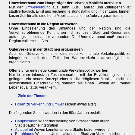
Umweltverbund zum Hauptträger der urbanen Mobilität ausbauen
Nur der
Umweltverbund
aus Bahn, Bus, Fahrrad und Zufußgehen ist
stadtverträglich. Er ist aus reichend leistungsfähig und in der Lage, binnen
kurzer Zeit für alle eine hohe Mobilität auch ohne Auto zu garantieren.
Umweltverbund in die Region ausweiten
Ohne Einbeziehung des Umlandes und der Region sind die
Verkehrsprobleme der Kommunen nicht zu lösen: Stadt und Region sind
aufs engste miteinander verbunden. Der Umweltverbund muß auch die
Region voll erschließen.
Güterverkehr in der Stadt neu organisieren
Auch der Güterverkehr ist in eine neue kommunale Verkehrspolitik zu
integrieren - mit dem Ziel, den Warenverkehr stadtverträglich zu
organisieren.
Offensiv für eine neue kommunale Verkehrspolitik werben
Nur in einer intensiven Zusammenarbeit mit der Bevölkerung kann es
gelingen, ein neues Konzept einer stadtverträglichen Mobilität nicht als
administrative Einschränkung, sondern als einen Gewinn an urbaner
Lebensqualität zu verankern.
Ziele der Thesen
Folien zu Verkehr und Umwelt
(schon etwas älter)
Die folgenden Seiten wurden in den 90er Jahren erstellt.
Hauptstraßen
Wiederherstellung von Strassenraum durch
Städtebauliche Integration
Autobefreit
Wovon könnten unsere Städte befreit werden?
Beruhigung
Wie eine Umgestaltung der Stadt zur Verkehrssicherheit