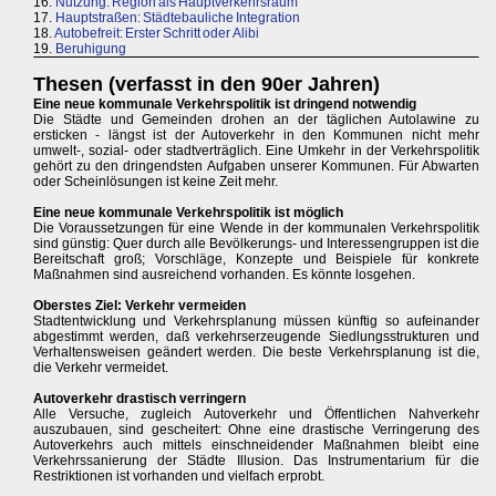
16.
Nutzung: Region als Hauptverkehrsraum
17.
Hauptstraßen: Städtebauliche Integration
18.
Autobefreit: Erster Schritt oder Alibi
19.
Beruhigung
Thesen (verfasst in den 90er Jahren)
Eine neue kommunale Verkehrspolitik ist dringend notwendig
Die Städte und Gemeinden drohen an der täglichen Autolawine zu
ersticken - längst ist der Autoverkehr in den Kommunen nicht mehr
umwelt-, sozial- oder stadtverträglich. Eine Umkehr in der Verkehrspolitik
gehört zu den dringendsten Aufgaben unserer Kommunen. Für Abwarten
oder Scheinlösungen ist keine Zeit mehr.
Eine neue kommunale Verkehrspolitik ist möglich
Die Voraussetzungen für eine Wende in der kommunalen Verkehrspolitik
sind günstig: Quer durch alle Bevölkerungs- und Interessengruppen ist die
Bereitschaft groß; Vorschläge, Konzepte und Beispiele für konkrete
Maßnahmen sind ausreichend vorhanden. Es könnte losgehen.
Oberstes Ziel: Verkehr vermeiden
Stadtentwicklung und Verkehrsplanung müssen künftig so aufeinander
abgestimmt werden, daß verkehrserzeugende Siedlungsstrukturen und
Verhaltensweisen geändert werden. Die beste Verkehrsplanung ist die,
die Verkehr vermeidet.
Autoverkehr drastisch verringern
Alle Versuche, zugleich Autoverkehr und Öffentlichen Nahverkehr
auszubauen, sind gescheitert: Ohne eine drastische Verringerung des
Autoverkehrs auch mittels einschneidender Maßnahmen bleibt eine
Verkehrssanierung der Städte Illusion. Das Instrumentarium für die
Restriktionen ist vorhanden und vielfach erprobt.