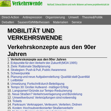
Direct-Action
Antirepression
Organisierung
Umwelt
Theorie&Politik
Debatten
Saasen/GI/Mittelhessen
Materialien
Service
MOBILITÄT UND
VERKEHRSWENDE
Verkehrskonzepte aus den 90er
Jahren
1.
Verkehrskonzepte aus den 90er Jahren
2.
Eckpunkte für den Verkehr der Zukunft (MOA 1995)
3.
Ziele: Rationale Stadtplanung
4.
Strategien: Push & Pull, Public Awareness
5.
Schwerpunkte
6.
Planung und neue Aufgabenstellung: Qualität statt Quantität
7.
Leitbilder
8.
Umsetzung: Fortschritt durch Beteiligung
9.
Tempo 30: Großer Aufwand - mäßiger Erfolg
10.
Langsamer! Gründe zur Tempo-Reduzierung
11.
Neue Straßen? Verkehrsverlagerung und Bündelung
12.
Umweltverbund: Verknüpfungen sind notwendig
13.
Tickets
14.
Parkraum: Verknappen, Verteuern, Verteilen, Ordnen
15.
Kosten: Hochsubventionierter Straßenverkehr