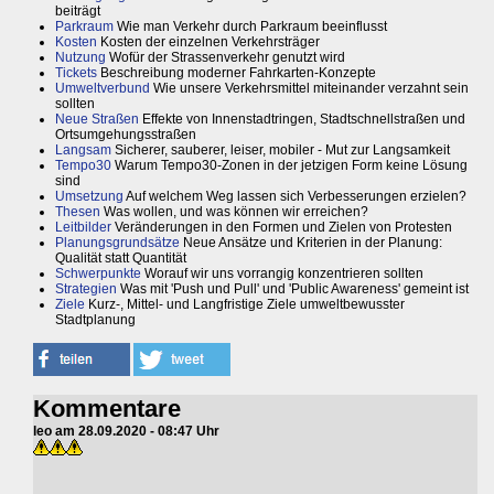
beiträgt
Parkraum
Wie man Verkehr durch Parkraum beeinflusst
Kosten
Kosten der einzelnen Verkehrsträger
Nutzung
Wofür der Strassenverkehr genutzt wird
Tickets
Beschreibung moderner Fahrkarten-Konzepte
Umweltverbund
Wie unsere Verkehrsmittel miteinander verzahnt sein
sollten
Neue Straßen
Effekte von Innenstadtringen, Stadtschnellstraßen und
Ortsumgehungsstraßen
Langsam
Sicherer, sauberer, leiser, mobiler - Mut zur Langsamkeit
Tempo30
Warum Tempo30-Zonen in der jetzigen Form keine Lösung
sind
Umsetzung
Auf welchem Weg lassen sich Verbesserungen erzielen?
Thesen
Was wollen, und was können wir erreichen?
Leitbilder
Veränderungen in den Formen und Zielen von Protesten
Planungsgrundsätze
Neue Ansätze und Kriterien in der Planung:
Qualität statt Quantität
Schwerpunkte
Worauf wir uns vorrangig konzentrieren sollten
Strategien
Was mit 'Push und Pull' und 'Public Awareness' gemeint ist
Ziele
Kurz-, Mittel- und Langfristige Ziele umweltbewusster
Stadtplanung
Kommentare
leo am 28.09.2020 - 08:47 Uhr