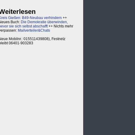
Weiterlesen
Kreis Gießen: B49-Neubau verhindern
++
Neues Buch:
Die Demokratie überwinden,
bevor sie sich selbst abschafft
++ Nichts mehr
verpassen:
Mailverteiler&Chats
Neue Mobilnr.: 015511439808), Festnetz
bleibt 06401-903283