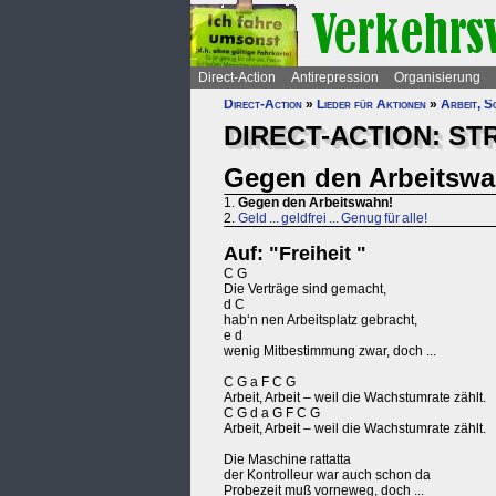
Direct-Action
Antirepression
Organisierung
Direct-Action
»
Lieder für Aktionen
»
Arbeit, S
DIRECT-ACTION: S
Gegen den Arbeitswa
1.
Gegen den Arbeitswahn!
2.
Geld ... geldfrei ... Genug für alle!
Auf: "Freiheit "
C G
Die Verträge sind gemacht,
d C
hab‘n nen Arbeitsplatz gebracht,
e d
wenig Mitbestimmung zwar, doch ...
C G a F C G
Arbeit, Arbeit – weil die Wachstumrate zählt.
C G d a G F C G
Arbeit, Arbeit – weil die Wachstumrate zählt.
Die Maschine rattatta
der Kontrolleur war auch schon da
Probezeit muß vorneweg, doch ...