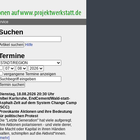
rvice
Suchen
Hilfe
Termine
vergangene Termine anzeigen
Dienstag, 18.08.2026 20:30 Uhr
in/bei Karlsruhe, EndCement/Wald-statt-
Asphalt-Zelt auf dem System Change Camp
(SCC)
Provokante Aktionen und ihre Bedeutung
für politischen Protest
Die "Letzte Generation" hat viele aufgeregt.
Ihre Aktionen polarisieren - und viele derer,
die Macht oder Kapital in ihren Händen
halten, schimpfen auf die Aktivist*innen.
[mehr]