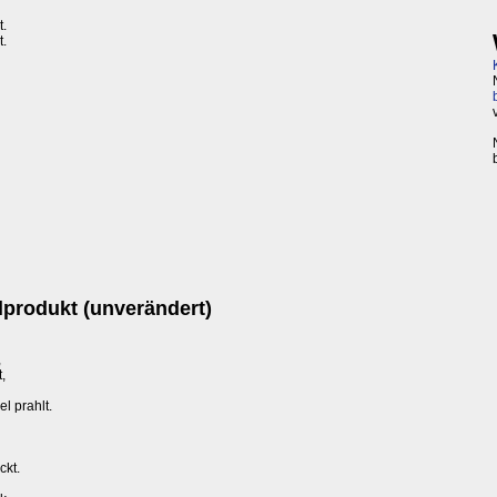
t.
t.
alprodukt (unverändert)
,
,
l prahlt.
ckt.