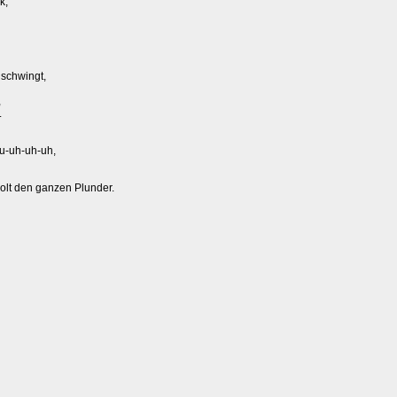
k,
schwingt,
,
.
u-uh-uh-uh,
olt den ganzen Plunder.