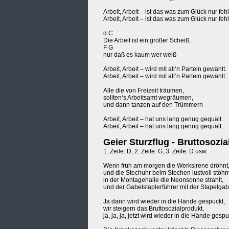
Arbeit, Arbeit – ist das was zum Glück nur fehl
Arbeit, Arbeit – ist das was zum Glück nur fehl
d C
Die Arbeit ist ein großer Scheiß,
F G
nur daß es kaum wer weiß
Arbeit, Arbeit – wird mit all‘n Partein gewählt.
Arbeit, Arbeit – wird mit all‘n Partein gewählt.
Alle die von Freizeit träumen,
sollten‘s Arbeitsamt wegräumen,
und dann tanzen auf den Trümmern
Arbeit, Arbeit – hat uns lang genug gequält.
Arbeit, Arbeit – hat uns lang genug gequält.
Geier Sturzflug - Bruttosozi
1. Zeile: D, 2. Zeile: G, 3. Zeile: D usw.
Wenn früh am morgen die Werksirene dröhnt
und die Stechuhr beim Stechen lustvoll stöhnt
in der Montagehalle die Neonsonne strahlt,
und der Gabelstaplerführer mit der Stapelgabe
Ja dann wird wieder in die Hände gespuckt,
wir steigern das Bruttosozialprodukt,
ja, ja, ja, jetzt wird wieder in die Hände gespu