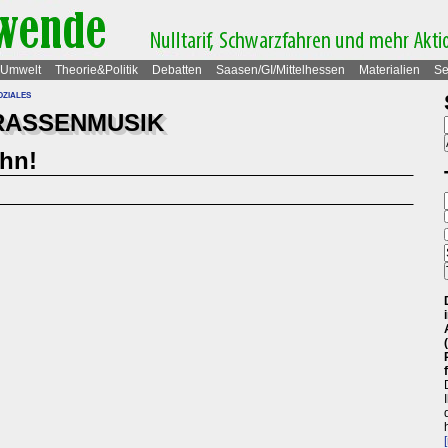
Umwelt
Theorie&Politik
Debatten
Saasen/GI/Mittelhessen
Materialien
Se
oziales
TRASSENMUSIK
hn!