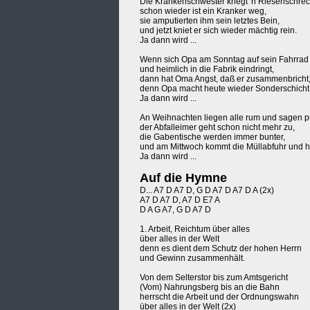
Die Krankenschwester kriegt 'n Riesenschrec
schon wieder ist ein Kranker weg,
sie amputierten ihm sein letztes Bein,
und jetzt kniet er sich wieder mächtig rein.
Ja dann wird ...
Wenn sich Opa am Sonntag auf sein Fahrrad 
und heimlich in die Fabrik eindringt,
dann hat Oma Angst, daß er zusammenbricht
denn Opa macht heute wieder Sonderschicht
Ja dann wird ...
An Weihnachten liegen alle rum und sagen p
der Abfalleimer geht schon nicht mehr zu,
die Gabentische werden immer bunter,
und am Mittwoch kommt die Müllabfuhr und h
Ja dann wird ...
Auf die Hymne
D... A7 D A7 D, G D A7 D A7 D A (2x)
A7 D A7 D, A7 D E7 A
D A G A7, G D A7 D
1. Arbeit, Reichtum über alles
über alles in der Welt
denn es dient dem Schutz der hohen Herrn
und Gewinn zusammenhält.
Von dem Selterstor bis zum Amtsgericht
(Vom) Nahrungsberg bis an die Bahn
herrscht die Arbeit und der Ordnungswahn
über alles in der Welt (2x)