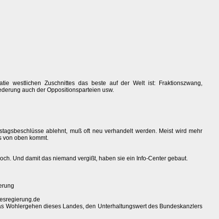
ie westlichen Zuschnittes das beste auf der Welt ist: Fraktionszwang,
derung auch der Oppositionsparteien usw.
stagsbeschlüsse ablehnt, muß oft neu verhandelt werden. Meist wird mehr
as von oben kommt.
noch. Und damit das niemand vergißt, haben sie ein Info-Center gebaut.
erung
esregierung.de
 das Wohlergehen dieses Landes, den Unterhaltungswert des Bundeskanzlers