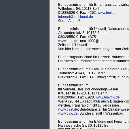
Bundesministerium für Ernährung, Landwirtsc
Wilhelmstr. 54, 10117 Berlin
01888/529-0, Fax -4262,
www.bml.de
,
internet@bml.bund.de
Guten Appetit!
Bundesministerium für Umwelt, Naturschutz u
Alexanderplatz 6, 10178 Berlin
030/28550-0, Fax -4375
www.bmu.de
, oea-1000@...
Zeitschrift "Umwelt"
Von hier kommen die Anweisungen zum Weite
Bundestagsausschuß für Umwelt, Naturschutz
Da sitzen die ParlamentarierInnen zusammen
Bundesministerium f. Familie, Senioren, Fra
Taubenstr. 42/43, 10117 Berlin
030/20655-0, Fax -1145, info@bmfsfj. bund.d
Bundesministerium
für Verkehr, Bau und Wohnungswesen
Krausenstr. 17-20, 10117 Berlin
030/2008-0, Fax -1920,
www.bmvbw.de
Wer A (20, 44 ...) sagt, muß auch B sagen -
werden. Transrapid nicht zu vergessen ...
www.bast.de
: Bundesanstalt für Strassenwes
www.baw.de
: Bundesanstalt f. Wasserbau
Bundesministerium für Bildung und Forschu
Hannoversche Str. 30, 10115 Berlin