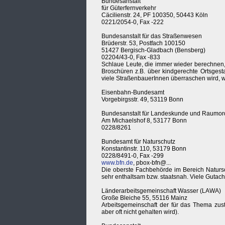
Bundesanstalt
für Güterfernverkehr
Cäcilienstr. 24, PF 100350, 50443 Köln
0221/2054-0, Fax -222
Bundesanstalt für das Straßenwesen
Brüderstr. 53, Postfach 100150
51427 Bergisch-Gladbach (Bensberg)
02204/43-0, Fax -833
Schlaue Leute, die immer wieder berechnen, 
Broschüren z.B. über kindgerechte Ortsgest
viele StraßenbauerInnen überraschen wird, wa
Eisenbahn-Bundesamt
Vorgebirgsstr. 49, 53119 Bonn
Bundesanstalt für Landeskunde und Raumo
Am Michaelshof 8, 53177 Bonn
0228/8261
Bundesamt für Naturschutz
Konstantinstr. 110, 53179 Bonn
0228/8491-0, Fax -299
www.bfn.de
, pbox-bfn@...
Die oberste Fachbehörde im Bereich Natursch
sehr enthaltsam bzw. staatsnah. Viele Gutach
Länderarbeitsgemeinschaft Wasser (LAWA)
Große Bleiche 55, 55116 Mainz
Arbeitsgemeinschaft der für das Thema zust
aber oft nicht gehalten wird).