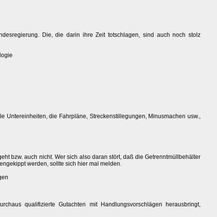
esregierung. Die, die darin ihre Zeit totschlagen, sind auch noch stolz
logie
 viele Untereinheiten, die Fahrpläne, Streckenstillegungen, Minusmachen usw.,
ht bzw. auch nicht. Wer sich also daran stört, daß die Getrenntmüllbehälter
gekippt werden, sollte sich hier mal melden.
gen
rchaus qualifizierte Gutachten mit Handlungsvorschlägen herausbringt,