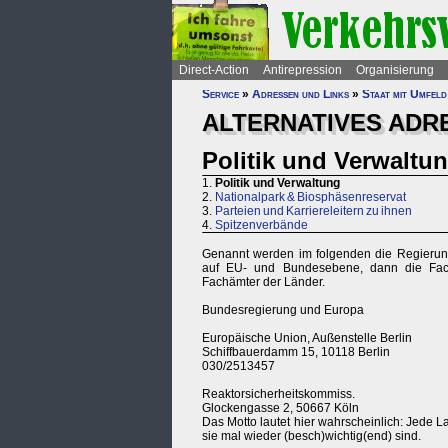
Direct-Action
Antirepression
Organisierung
Service
»
Adressen und Links
»
Staat mit Umfeld 
ALTERNATIVES ADRE
Politik und Verwaltu
1.
Politik und Verwaltung
2.
Nationalpark & Biosphäsenreservat
3.
Parteien und Karriereleitern zu ihnen
4.
Spitzenverbände
Genannt werden im folgenden die Regierung
auf EU- und Bundesebene, dann die Fach
Fachämter der Länder.
Bundesregierung und Europa
Europäische Union, Außenstelle Berlin
Schiffbauerdamm 15, 10118 Berlin
030/2513457
Reaktorsicherheitskommiss.
Glockengasse 2, 50667 Köln
Das Motto lautet hier wahrscheinlich: Jede 
sie mal wieder (besch)wichtig(end) sind.