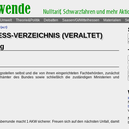
Umwelt
Theorie&Politik
Debatten
Saasen/GI/Mittelhessen
Materialien
Se
(alt)
SS-VERZEICHNIS (VERALTET)
ng
sstellen selbst und die von ihnen eingerichteten Fachbehörden, zunächst
ämter des Bundes sowie schließlich die zuständigen Ministerien und
Laberrunde macht 1 AKW sicherer. Freuen sich auf den nächsten Unfall, damit