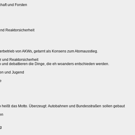
haft und Forsten
nd Reaktorsicherheit
rbetrieb von AKWs, getarnt als Konsens zum Atomausstieg.
 und Reaktorsicherheit
 und debattieren die Dinge, die eh woanders entschieden werden.
uen und Jugend
e
 so heißt das Motto. Überzeugt: Autobahnen und Bundesstraßen sollen gebaut
en
ng