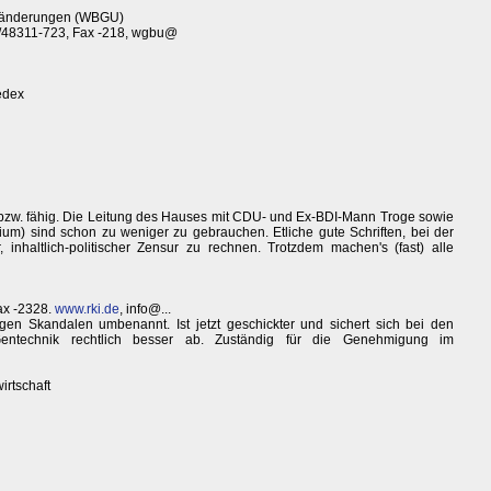
eränderungen (WBGU)
/48311-723, Fax -218, wgbu@
edex
t bzw. fähig. Die Leitung des Hauses mit CDU- und Ex-BDI-Mann Troge sowie
rium) sind schon zu weniger zu gebrauchen. Etliche gute Schriften, bei der
 inhaltlich-politischer Zensur zu rechnen. Trotzdem machen's (fast) alle
ax -2328.
www.rki.de
, info@...
en Skandalen umbenannt. Ist jetzt geschickter und sichert sich bei den
entechnik rechtlich besser ab. Zuständig für die Genehmigung im
irtschaft