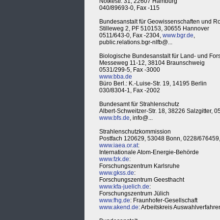
Notkestr. 31, 22607 Hamburg
040/89693-0, Fax -115
Bundesanstalt für Geowissenschaften und Ro
Stilleweg 2, PF 510153, 30655 Hannover
0511/643-0, Fax -2304,
www.bgr.de
,
public.relations.bgr-nlfb@...
Biologische Bundesanstalt für Land- und Fors
Messeweg 11-12, 38104 Braunschweig
0531/299-5, Fax -3000
www.bba.de
Büro Berl.: K.-Luise-Str. 19, 14195 Berlin
030/8304-1, Fax -2002
Bundesamt für Strahlenschutz
Albert-Schweitzer-Str. 18, 38226 Salzgitter, 
www.bfs.de
, info@...
Strahlenschutzkommission
Postfach 120629, 53048 Bonn, 0228/676459
www.iaea.or.at
:
Internationale Atom-Energie-Behörde
www.fzk.de
:
Forschungszentrum Karlsruhe
www.gkss.de
:
Forschungszentrum Geesthacht
www.kfa-juelich.de
:
Forschungszentrum Jülich
www.fhg.de
: Fraunhofer-Gesellschaft
www.akend.de
: Arbeitskreis Auswahlverfahr