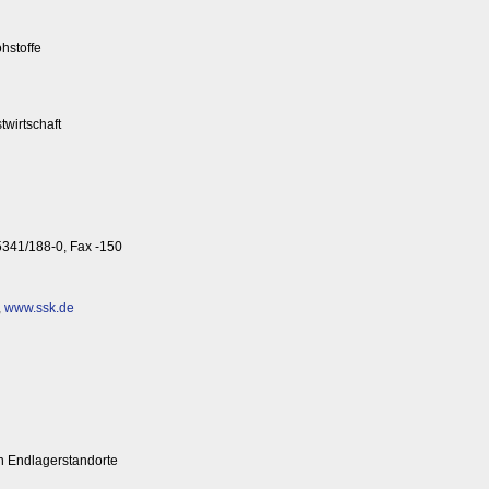
hstoffe
twirtschaft
05341/188-0, Fax -150
,
www.ssk.de
en Endlagerstandorte