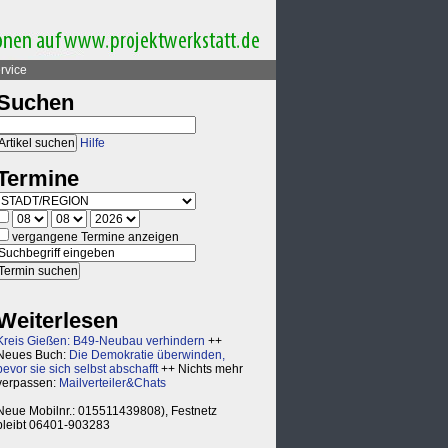
rvice
Suchen
Hilfe
Termine
vergangene Termine anzeigen
Weiterlesen
Kreis Gießen: B49-Neubau verhindern
++
Neues Buch:
Die Demokratie überwinden,
bevor sie sich selbst abschafft
++ Nichts mehr
verpassen:
Mailverteiler&Chats
Neue Mobilnr.: 015511439808), Festnetz
bleibt 06401-903283