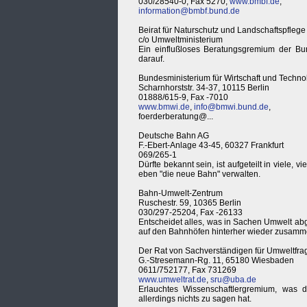
030/28540-0, Fax 5270,
www.bmbf.de
,
information@bmbf.bund.de
Beirat für Naturschutz und Landschaftspflege
c/o Umweltministerium
Ein einflußloses Beratungsgremium der Bund
darauf.
Bundesministerium für Wirtschaft und Techno
Scharnhorststr. 34-37, 10115 Berlin
01888/615-9, Fax -7010
www.bmwi.de
,
info@bmwi.bund.de
,
foerderberatung@...
Deutsche Bahn AG
F.-Ebert-Anlage 43-45, 60327 Frankfurt
069/265-1
Dürfte bekannt sein, ist aufgeteilt in viele,
eben "die neue Bahn" verwalten.
Bahn-Umwelt-Zentrum
Ruschestr. 59, 10365 Berlin
030/297-25204, Fax -26133
Entscheidet alles, was in Sachen Umwelt abge
auf den Bahnhöfen hinterher wieder zusammen
Der Rat von Sachverständigen für Umweltfra
G.-Stresemann-Rg. 11, 65180 Wiesbaden
0611/752177, Fax 731269
www.umweltrat.de
,
sru@uba.de
Erlauchtes Wissenschaftlergremium, was du
allerdings nichts zu sagen hat.