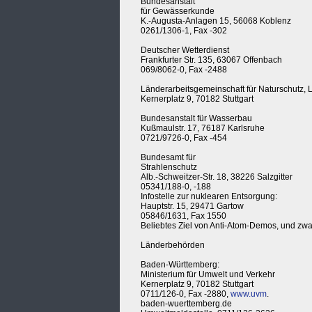
Bundesanstalt
für Gewässerkunde
K.-Augusta-Anlagen 15, 56068 Koblenz
0261/1306-1, Fax -302
Deutscher Wetterdienst
Frankfurter Str. 135, 63067 Offenbach
069/8062-0, Fax -2488
Länderarbeitsgemeinschaft für Naturschutz,
Kernerplatz 9, 70182 Stuttgart
Bundesanstalt für Wasserbau
Kußmaulstr. 17, 76187 Karlsruhe
0721/9726-0, Fax -454
Bundesamt für
Strahlenschutz
Alb.-Schweitzer-Str. 18, 38226 Salzgitter
05341/188-0, -188
Infostelle zur nuklearen Entsorgung:
Hauptstr. 15, 29471 Gartow
05846/1631, Fax 1550
Beliebtes Ziel von Anti-Atom-Demos, und zwa
Länderbehörden
Baden-Württemberg:
Ministerium für Umwelt und Verkehr
Kernerplatz 9, 70182 Stuttgart
0711/126-0, Fax -2880,
www.uvm
.
baden-wuerttemberg.de