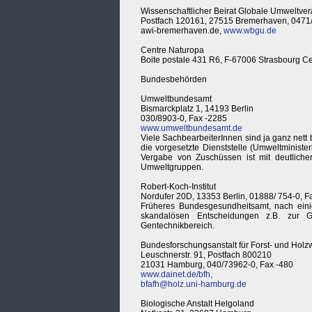
Wissenschaftlicher Beirat Globale Umweltv
Postfach 120161, 27515 Bremerhaven, 0471
awi-bremerhaven.de,
www.wbgu.de
Centre Naturopa
Boite postale 431 R6, F-67006 Strasbourg C
Bundesbehörden
Umweltbundesamt
Bismarckplatz 1, 14193 Berlin
030/8903-0, Fax -2285
www.umweltbundesamt.de
Viele SachbearbeiterInnen sind ja ganz net
die vorgesetzte Dienststelle (Umweltministe
Vergabe von Zuschüssen ist mit deutlicher,
Umweltgruppen.
Robert-Koch-Institut
Nordufer 20D, 13353 Berlin, 01888/ 754-0, F
Früheres Bundesgesundheitsamt, nach einig
skandalösen Entscheidungen z.B. zur G
Gentechnikbereich.
Bundesforschungsanstalt für Forst- und Holzw
Leuschnerstr. 91, Postfach 800210
21031 Hamburg, 040/73962-0, Fax -480
www.dainet.de/bfh,
bfafh@holz.uni-hamburg.de
Biologische Anstalt Helgoland