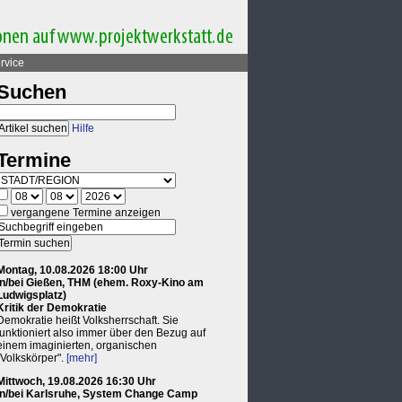
rvice
Suchen
Hilfe
Termine
vergangene Termine anzeigen
Montag, 10.08.2026 18:00 Uhr
in/bei Gießen, THM (ehem. Roxy-Kino am
Ludwigsplatz)
Kritik der Demokratie
Demokratie heißt Volksherrschaft. Sie
funktioniert also immer über den Bezug auf
einem imaginierten, organischen
"Volkskörper".
[mehr]
Mittwoch, 19.08.2026 16:30 Uhr
in/bei Karlsruhe, System Change Camp