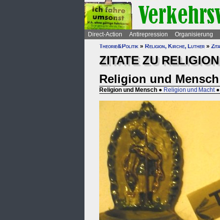
Direct-Action
Antirepression
Organisierung
Theorie&Politik
»
Religion, Kirche, Luther
»
Zit
ZITATE ZU RELIGION
Religion und Mensch
Religion und Mensch
●
Religion und Macht
●