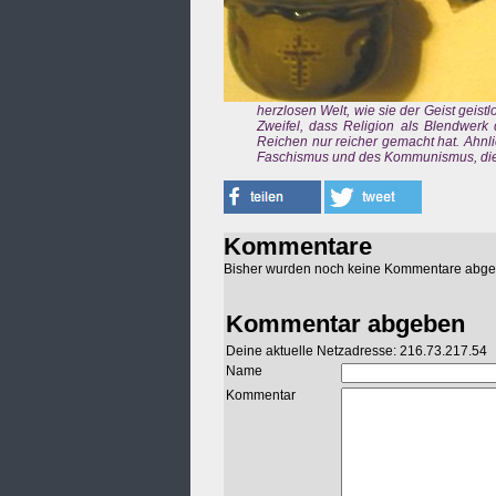
herzlosen Welt, wie sie der Geist geistl
Zweifel, dass Religion als Blendwerk
Reichen nur reicher gemacht hat. Ahnlic
Faschismus und des Kommunismus, die 
Kommentare
Bisher wurden noch keine Kommentare abg
Kommentar abgeben
Deine aktuelle Netzadresse: 216.73.217.54
Name
Kommentar