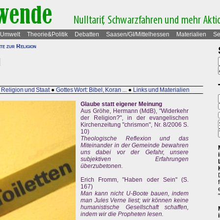
Umwelt
Theorie&Politik
Debatten
Saasen/GI/Mittelhessen
Materialien
Se
ate zur Religion
Religion und Staat
●
Gottes Wort: Bibel, Koran ...
●
Links und Materialien
Glaube statt eigener Meinung
Aus Gröhe, Hermann (MdB), "Widerkehr
der Religion?", in der evangelischen
Kirchenzeitung "chrismon", Nr. 8/2006 S.
10)
Theologische Reflexion und das
Miteinander in der Gemeinde bewahren
uns dabei vor der Gefahr, unsere
subjektiven Erfahrungen
überzubetonen.
Erich Fromm, "Haben oder Sein" (S.
167)
Man kann nicht U-Boote bauen, indem
man Jules Verne liest; wir können keine
humanistische Gesellschaft schaffen,
indem wir die Propheten lesen.