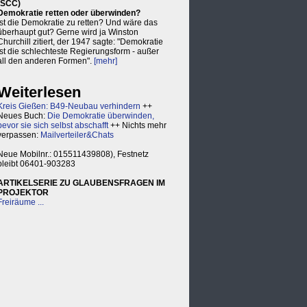
(SCC)
Demokratie retten oder überwinden?
Ist die Demokratie zu retten? Und wäre das
überhaupt gut? Gerne wird ja Winston
Churchill zitiert, der 1947 sagte: "Demokratie
ist die schlechteste Regierungsform - außer
all den anderen Formen".
[mehr]
Weiterlesen
Kreis Gießen: B49-Neubau verhindern
++
Neues Buch:
Die Demokratie überwinden,
bevor sie sich selbst abschafft
++ Nichts mehr
verpassen:
Mailverteiler&Chats
Neue Mobilnr.: 015511439808), Festnetz
bleibt 06401-903283
ARTIKELSERIE ZU GLAUBENSFRAGEN IM
PROJEKTOR
Freiräume ...