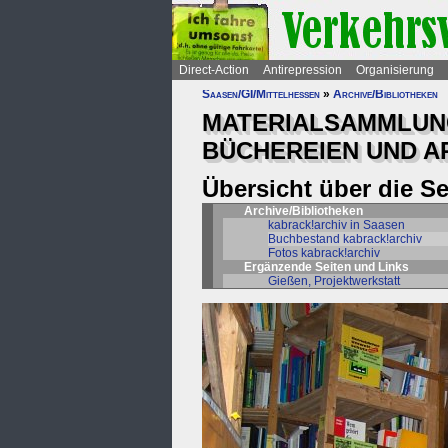
Direct-Action
Antirepression
Organisierung
Saasen/GI/Mittelhessen
»
Archive/Bibliotheken
MATERIALSAMMLUNG
BÜCHEREIEN UND A
Übersicht über die S
Archive/Bibliotheken
kabrack!archiv in Saasen
Buchbestand kabrack!archiv
Fotos kabrack!archiv
Ergänzende Seiten und Links
Gießen, Projektwerkstatt