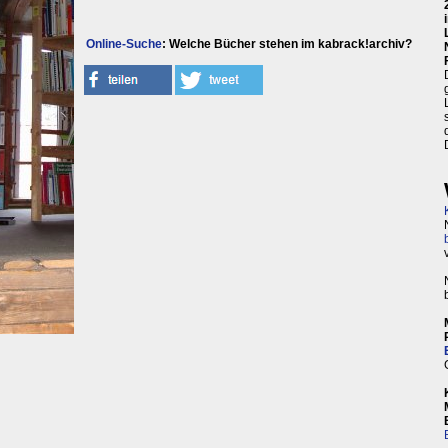
Online-Suche
: Welche Bücher stehen im kabrack!archiv?