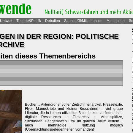
Umwelt
Theorie&Politik
Debatten
Saasen/GI/Mittelhessen
Materialien
Se
EN IN DER REGION: POLITISCHE
RCHIVE
eiten dieses Themenbereichs
Bücher ... Aktenordner voller Zeitschriftenartikel, Pressetexte,
Flyer, Manuskripte und kleiner Broschüren ... viel graue
Literatur, die in keinen offiziellen Bibliotheken zu finden ist ...
digitale Ressourcen ... Filmarchiv ... Arbeitsplätze,
Sitzrunden, Hängematten usw. im ganzen Raum verteilt ...
auch mehrtägige Nutzung möglich
(Übernachtungsgelegenheiten vorhanden)