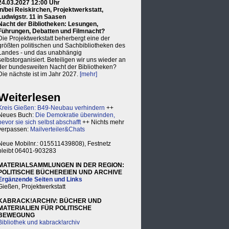
24.03.2027 12:00 Uhr
in/bei Reiskirchen, Projektwerkstatt,
Ludwigstr. 11 in Saasen
Nacht der Bibliotheken: Lesungen,
Führungen, Debatten und Filmnacht?
Die Projektwerkstatt beherbergt eine der
größten politischen und Sachbibliotheken des
Landes - und das unabhängig
selbstorganisiert. Beteiligen wir uns wieder an
der bundesweiten Nacht der Bibliotheken?
Die nächste ist im Jahr 2027.
[mehr]
Weiterlesen
Kreis Gießen: B49-Neubau verhindern
++
Neues Buch:
Die Demokratie überwinden,
bevor sie sich selbst abschafft
++ Nichts mehr
verpassen:
Mailverteiler&Chats
Neue Mobilnr.: 015511439808), Festnetz
bleibt 06401-903283
MATERIALSAMMLUNGEN IN DER REGION:
POLITISCHE BÜCHEREIEN UND ARCHIVE
Ergänzende Seiten und Links
Gießen, Projektwerkstatt
KABRACK!ARCHIV: BÜCHER UND
MATERIALIEN FÜR POLITISCHE
BEWEGUNG
Bibliothek und kabrack!archiv