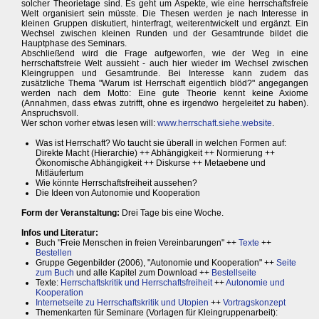
solcher Theorietage sind. Es geht um Aspekte, wie eine herrschaftsfreie
Welt organisiert sein müsste. Die Thesen werden je nach Interesse in
kleinen Gruppen diskutiert, hinterfragt, weiterentwickelt und ergänzt. Ein
Wechsel zwischen kleinen Runden und der Gesamtrunde bildet die
Hauptphase des Seminars.
Abschließend wird die Frage aufgeworfen, wie der Weg in eine
herrschaftsfreie Welt aussieht - auch hier wieder im Wechsel zwischen
Kleingruppen und Gesamtrunde. Bei Interesse kann zudem das
zusätzliche Thema "Warum ist Herrschaft eigentlich blöd?" angegangen
werden nach dem Motto: Eine gute Theorie kennt keine Axiome
(Annahmen, dass etwas zutrifft, ohne es irgendwo hergeleitet zu haben).
Anspruchsvoll.
Wer schon vorher etwas lesen will:
www.herrschaft.siehe.website
.
Was ist Herrschaft? Wo taucht sie überall in welchen Formen auf:
Direkte Macht (Hierarchie) ++ Abhängigkeit ++ Normierung ++
Ökonomische Abhängigkeit ++ Diskurse ++ Metaebene und
Mitläufertum
Wie könnte Herrschaftsfreiheit aussehen?
Die Ideen von Autonomie und Kooperation
Form der Veranstaltung:
Drei Tage bis eine Woche.
Infos und Literatur:
Buch "Freie Menschen in freien Vereinbarungen" ++
Texte
++
Bestellen
Gruppe Gegenbilder (2006), "Autonomie und Kooperation" ++
Seite
zum Buch
und alle Kapitel zum Download ++
Bestellseite
Texte:
Herrschaftskritik und Herrschaftsfreiheit
++
Autonomie und
Kooperation
Internetseite zu Herrschaftskritik und Utopien
++
Vortragskonzept
Themenkarten für Seminare (Vorlagen für Kleingruppenarbeit):