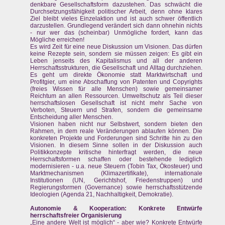
denkbare Gesellschaftsform dazustehen. Das schwächt die
Durchsetzungsfähigkeit politischer Arbeit, denn ohne klares
Ziel bleibt vieles Einzelaktion und ist auch schwer öffentlich
darzustellen. Grundlegend verändert sich dann ohnehin nichts
- nur wer das (scheinbar) Unmögliche fordert, kann das
Mögliche erreichen!
Es wird Zeit für eine neue Diskussion um Visionen. Das dürfen
keine Rezepte sein, sondern sie müssen zeigen: Es gibt ein
Leben jenseits des Kapitalismus und all der anderen
Herrschaftsstrukturen, die Gesellschaft und Alltag durchziehen.
Es geht um direkte Ökonomie statt Marktwirtschaft und
Profitgier, um eine Abschaffung von Patenten und Copyrights
(freies Wissen für alle Menschen) sowie gemeinsamer
Reichtum an allen Ressourcen. Umweltschutz als Teil dieser
herrschaftslosen Gesellschaft ist nicht mehr Sache von
Verboten, Steuern und Strafen, sondern die gemeinsame
Entscheidung aller Menschen.
Visionen haben nicht nur Selbstwert, sondern bieten den
Rahmen, in dem reale Veränderungen ablaufen können. Die
konkreten Projekte und Forderungen sind Schritte hin zu den
Visionen. In diesem Sinne sollen in der Diskussion auch
Politikkonzepte kritische hinterfragt werden, die neue
Herrschaftsformen schaffen oder bestehende lediglich
modernisieren - u.a. neue Steuern (Tobin Tax, Ökosteuer) und
Marktmechanismen (Klimazertifikate), internationale
Institutionen (UN, Gerichtshof, Friedenstruppen) und
Regierungsformen (Governance) sowie herrschaftsstützende
Ideologien (Agenda 21, Nachhaltigkeit, Demokratie).
Autonomie & Kooperation: Konkrete Entwürfe
herrschaftsfreier Organisierung
„Eine andere Welt ist möglich“ - aber wie? Konkrete Entwürfe