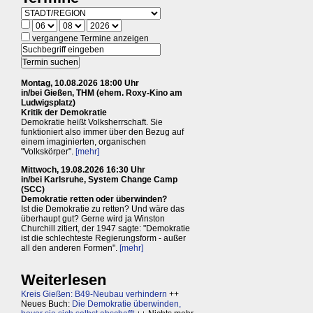
vergangene Termine anzeigen
Montag, 10.08.2026 18:00 Uhr
in/bei Gießen, THM (ehem. Roxy-Kino am
Ludwigsplatz)
Kritik der Demokratie
Demokratie heißt Volksherrschaft. Sie
funktioniert also immer über den Bezug auf
einem imaginierten, organischen
"Volkskörper".
[mehr]
Mittwoch, 19.08.2026 16:30 Uhr
in/bei Karlsruhe, System Change Camp
(SCC)
Demokratie retten oder überwinden?
Ist die Demokratie zu retten? Und wäre das
überhaupt gut? Gerne wird ja Winston
Churchill zitiert, der 1947 sagte: "Demokratie
ist die schlechteste Regierungsform - außer
all den anderen Formen".
[mehr]
Weiterlesen
Kreis Gießen: B49-Neubau verhindern
++
Neues Buch:
Die Demokratie überwinden,