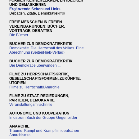
FORMEN KENNENLERNEN, ENTDECKEN
UND DEMASKIEREN
Ergänzende Seiten und Links
Debatten, Zitate, Demokratiekritik
FREIE MENSCHEN IN FREIEN
VEREINBARUNGEN: BÜCHER,
VORTRAGE, DEBATTEN
Die Bücher
BÜCHER ZUR DEMOKRATIEKRITIK
Demokratie. Die Herrschaft des Volkes. Eine
Abrechnung (SeitenHieb-Verlag)
BÜCHER ZUR DEMOKRATIEKRITIK
Die Demokratie überwinden ...
FILME ZU HERRSCHAFTSKRITIK,
GESELLSCHAFTSFORMEN, ZUKÜNFTE,
UTOPIEN
Filme zu Herrschaft&Anarchie
FILME ZU STAAT, REGIERUNGEN,
PARTEIEN, DEMOKRATIE
Veranstaltungsmitschnitte
AUTONOMIE UND KOOPERATION
Infos zum Buch der Gruppe Gegenbilder
ANARCHIE
Träume, Kampf und Krampf im deutschen
Anarchismus