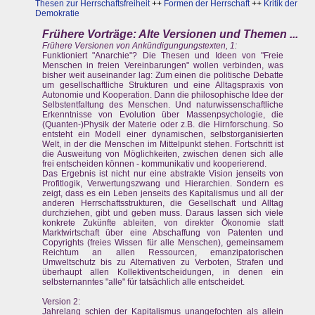
Thesen zur Herrschaftsfreiheit
++
Formen der Herrschaft
++
Kritik der
Demokratie
Frühere Vorträge:
Alte Versionen und Themen ...
Frühere Versionen von Ankündigungungstexten, 1:
Funktioniert "Anarchie"? Die Thesen und Ideen von "Freie
Menschen in freien Vereinbarungen" wollen verbinden, was
bisher weit auseinander lag: Zum einen die politische Debatte
um gesellschaftliche Strukturen und eine Alltagspraxis von
Autonomie und Kooperation. Dann die philosophische Idee der
Selbstentfaltung des Menschen. Und naturwissenschaftliche
Erkenntnisse von Evolution über Massenpsychologie, die
(Quanten-)Physik der Materie oder z.B. die Hirnforschung. So
entsteht ein Modell einer dynamischen, selbstorganisierten
Welt, in der die Menschen im Mittelpunkt stehen. Fortschritt ist
die Ausweitung von Möglichkeiten, zwischen denen sich alle
frei entscheiden können - kommunikativ und kooperierend.
Das Ergebnis ist nicht nur eine abstrakte Vision jenseits von
Profitlogik, Verwertungszwang und Hierarchien. Sondern es
zeigt, dass es ein Leben jenseits des Kapitalismus und all der
anderen Herrschaftsstrukturen, die Gesellschaft und Alltag
durchziehen, gibt und geben muss. Daraus lassen sich viele
konkrete Zukünfte ableiten, von direkter Ökonomie statt
Marktwirtschaft über eine Abschaffung von Patenten und
Copyrights (freies Wissen für alle Menschen), gemeinsamem
Reichtum an allen Ressourcen, emanzipatorischen
Umweltschutz bis zu Alternativen zu Verboten, Strafen und
überhaupt allen Kollektiventscheidungen, in denen ein
selbsternanntes "alle" für tatsächlich alle entscheidet.
Version 2:
Jahrelang schien der Kapitalismus unangefochten als allein