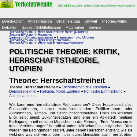
Direct-Action
Antirepression
Organisierung
Umwelt
Theorie&Politik
Debatten
Saasen/GI/Mittelhessen
Materialien
Service
Theorie&Politik
»
Herrschaftsfreie Welt (Utopien)
Theorie&Politik
»
Anarchie
Service
»
Vortragsangebote
»
Herrschaft und Utopien
Theorie&Politik
»
Herrschaft erkennen
Theorie&Politik
»
Wege zur Herrschaftsfreiheit
POLITISCHE THEORIE: KRITIK,
HERRSCHAFTSTHEORIE,
UTOPIEN
Theorie: Herrschaftsfreiheit
Theorie: Herrschaftsfreiheit
●
Einzelthemen zu Herrschaft
●
Demokratiekritik
●
Religion, Moral, Esoterik
●
Politische Einmischung
●
Antimilitarismus
Wie kann eine herrschaftsfreie Welt aussehen? Diese Frage beschäftigt
Philosoph*innen, manch zukunftsorientierten Politiker*innen oder
Aktivist*nnen, Roman- und Sachbuchschreiberlinge. Doch ein kritischer
Blick zeigt meist: Zukunftsdebatten sind eher ein Abklatsch heutiger
Bedingungen mit netteren Menschen in der Führung. "Freie Menschen in
freien Vereinbarungen" ist radikal anders: Mit scharfem, analytischen Blick
werden die Bedingungen seziert, unter denen Herrschaft entsteht, wie sie
wirkt und was sich wie ändern muss, damit Menschen aus ihrem Streben