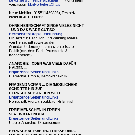
bevor sie sich selbst abschafft
++ Nichts mehr
verpassen:
Mailverteiler&Chats
Neue Mobilnr.: 015511439808), Festnetz
bleibt 06401-903283
OHNE HERRSCHAFT GINGE VIELES NICHT
- UND DAS WÄRE GUT SO!
Herrschaft&Utopie: Einführung
Ein Text zur Definition und Wirkungsweise
von Herrschaft sowie zu den
Grundanforderungen emanzipatorischer
Politik (aus dem Buch "Autonomie &
Kooperation").
ANARCHIE - ODER WAS VIELE DAFÜR
HALTEN ...
Ergänzende Seiten und Links
Hierarchie, Utopie, Demokratiekritik
FRAGEND VORAN ... DIE (MÖGLICHEN)
SCHRITTE HIN ZUR
HERRSCHAFTSFREIEN WELT
Ergänzende Seiten und Links
Herrschaft, Hierarchieabbau, Hilfsmittel
FREIE MENSCHEN IN FREIEN
VEREINBARUNGEN
Ergänzende Seiten und Links
Utopie, Anarchie, Organisierung
HERRSCHAFTSVERHÄLTNISSE UND -