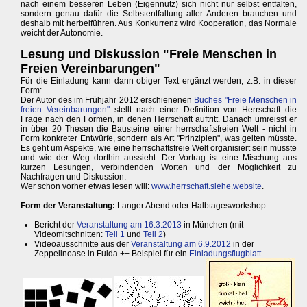
nach einem besseren Leben (Eigennutz) sich nicht nur selbst entfalten,
sondern genau dafür die Selbstentfaltung aller Anderen brauchen und
deshalb mit herbeiführen. Aus Konkurrenz wird Kooperation, das Normale
weicht der Autonomie.
Lesung und Diskussion "Freie Menschen in
Freien Vereinbarungen"
Für die Einladung kann dann obiger Text ergänzt werden, z.B. in dieser
Form:
Der Autor des im Frühjahr 2012 erschienenen
Buches "Freie Menschen in
freien Vereinbarungen"
stellt nach einer Definition von Herrschaft die
Frage nach den Formen, in denen Herrschaft auftritt. Danach umreisst er
in über 20 Thesen die Bausteine einer herrschaftsfreien Welt - nicht in
Form konkreter Entwürfe, sondern als Art "Prinzipien", was gelten müsste.
Es geht um Aspekte, wie eine herrschaftsfreie Welt organisiert sein müsste
und wie der Weg dorthin aussieht. Der Vortrag ist eine Mischung aus
kurzen Lesungen, verbindenden Worten und der Möglichkeit zu
Nachfragen und Diskussion.
Wer schon vorher etwas lesen will:
www.herrschaft.siehe.website
.
Form der Veranstaltung:
Langer Abend oder Halbtagesworkshop.
Bericht der
Veranstaltung am 16.3.2013
in München (mit
Videomitschnitten:
Teil 1
und
Teil 2
)
Videoausschnitte aus der
Veranstaltung am 6.9.2012
in der
Zeppelinoase in Fulda ++ Beispiel für ein
Einladungsflugblatt