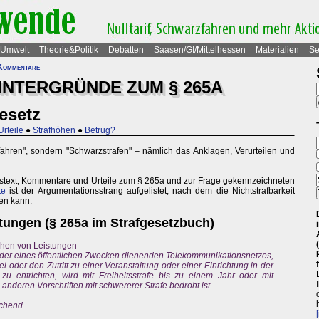
Umwelt
Theorie&Politik
Debatten
Saasen/GI/Mittelhessen
Materialien
Se
 Kommentare
INTERGRÜNDE ZUM § 265A
esetz
Urteile
●
Strafhöhen
●
Betrug?
zfahren", sondern "Schwarzstrafen" – nämlich das Anklagen, Verurteilen und
zestext, Kommentare und Urteile zum § 265a und zur Frage gekennzeichneten
te
ist der Argumentationsstrang aufgelistet, nach dem die Nichtstrafbarkeit
en kann.
tungen (§ 265a im Strafgesetzbuch)
chen von Leistungen
oder eines öffentlichen Zwecken dienenden Telekommunikationsnetzes,
l oder den Zutritt zu einer Veranstaltung oder einer Einrichtung in der
t zu entrichten, wird mit Freiheitsstrafe bis zu einem Jahr oder mit
n anderen Vorschriften mit schwererer Strafe bedroht ist.
echend.