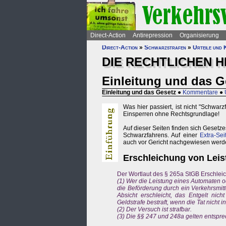
Direct-Action
Antirepression
Organisierung
Direct-Action
»
Schwarzstrafen
»
Urteile und
DIE RECHTLICHEN H
Einleitung und das G
Einleitung und das Gesetz
●
Kommentare
●
Was hier passiert, ist nicht "Schwar
Einsperren ohne Rechtsgrundlage!
Auf dieser Seiten finden sich Geset
Schwarzfahrens. Auf einer
Extra-Sei
auch vor Gericht nachgewiesen werd
Erschleichung von Leis
Der Wortlaut des § 265a StGB Erschlei
(1) Wer die Leistung eines Automaten 
die Beförderung durch ein Verkehrsmitte
Absicht erschleicht, das Entgelt nich
Geldstrafe bestraft, wenn die Tat nicht i
(2) Der Versuch ist strafbar.
(3) Die §§ 247 und 248a gelten entspr