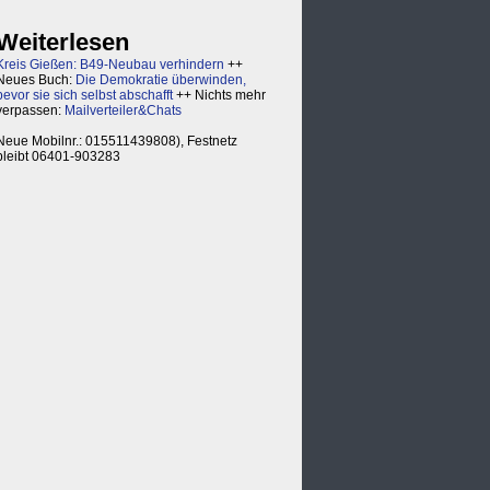
Weiterlesen
Kreis Gießen: B49-Neubau verhindern
++
Neues Buch:
Die Demokratie überwinden,
bevor sie sich selbst abschafft
++ Nichts mehr
verpassen:
Mailverteiler&Chats
Neue Mobilnr.: 015511439808), Festnetz
bleibt 06401-903283