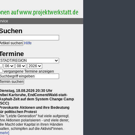
rvice
Suchen
Hilfe
Termine
vergangene Termine anzeigen
Dienstag, 18.08.2026 20:30 Uhr
in/bei Karlsruhe, EndCement/Wald-statt-
Asphalt-Zelt auf dem System Change Camp
(SCC)
Provokante Aktionen und ihre Bedeutung
für politischen Protest
Die "Letzte Generation" hat viele aufgeregt.
Ihre Aktionen polarisieren - und viele derer,
die Macht oder Kapital in ihren Händen
halten, schimpfen auf die Aktivist*innen.
[mehr]