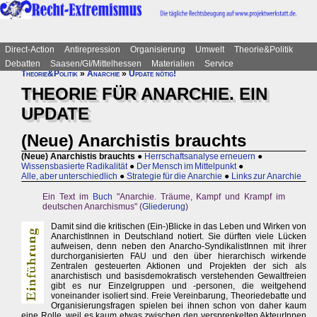
Direct-Action
Antirepression
Organisierung
Umwelt
Theorie&Politik
Debatten
Saasen/GI/Mittelhessen
Materialien
Service
Theorie&Politik
»
Anarchie
»
Update nötig!
THEORIE FÜR ANARCHIE. EIN
UPDATE
(Neue) Anarchistis brauchts
(Neue) Anarchistis brauchts
●
Herrschaftsanalyse erneuern
●
Wissensbasierte Radikalität
●
Der Mensch im Mittelpunkt
●
Alle, aber unterschiedlich
●
Strategie für die Anarchie
●
Links zur Anarchie
Ein Text im
Buch
"Anarchie. Träume, Kampf und Krampf im
deutschen Anarchismus" (
Gliederung
)
Damit sind die kritischen (Ein-)Blicke in das Leben und Wirken von
AnarchistInnen in Deutschland notiert. Sie dürften viele Lücken
aufweisen, denn neben den Anarcho-SyndikalistInnen mit ihrer
durchorganisierten FAU und den über hierarchisch wirkende
Zentralen gesteuerten Aktionen und Projekten der sich als
anarchistisch und basisdemokratisch verstehenden Gewaltfreien
gibt es nur Einzelgruppen und -personen, die weitgehend
voneinander isoliert sind. Freie Vereinbarung, Theoriedebatte und
Organisierungsfragen spielen bei ihnen schon von daher kaum
eine Rolle, weil es kaum etwas zwischen den versprenkelten AkteurInnen