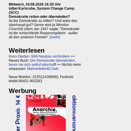
Mittwoch, 19.08.2026 16:30 Uhr
in/bei Karlsruhe, System Change Camp
(SCC)
Demokratie retten oder überwinden?
Ist die Demokratie zu retten? Und wäre das
überhaupt gut? Gerne wird ja Winston
Churchill zitiert, der 1947 sagte: "Demokratie
ist die schlechteste Regierungsform - außer
all den anderen Formen".
[mehr]
Weiterlesen
Kreis Gießen: B49-Neubau verhindern
++
Neues Buch:
Die Demokratie überwinden,
bevor sie sich selbst abschafft
++ Nichts mehr
verpassen:
Mailverteiler&Chats
Neue Mobilnr.: 015511439808), Festnetz
bleibt 06401-903283
Werbung