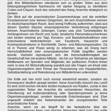
gibt. Ihre MitstreiterInnen rekrutieren sich zu großen Teilen aus dem
bildungsbürgerlichem Nachwuchs mit starker Neigung zu identitären
Codes und Cliquen. Auch das reduziert den Hang, Anarchie strategisch zu
denken.
Der Blick auf die anarchistischen Zusammenhänge und die verteilten
Einzelpersonen bzw. kleinen Grüppchen, die sich AnarchistInnen nennen
im deutschsprachigen Raum, lässt wenig Hoffnung aufkommen, dass aus
diesen Quellen Impulse emanzipatorischer Veränderung entspringen
können. Anarchistische Zeitungen, Camps usw. sind Tummelplätze für
AnhängerInnen von Recht und Justiz, fanatische PlenumsbesucherInnen
(am besten zweimal pro Tag), Konsens- und BasisdemokratInnen oder
entschiedene VerfechterInnen von Faustrecht, Hausrecht und
Kommandostrukturen in Rechtshilfe, Demo- und Aktionsorganisation. Da
ist in Theorie und Praxis wenig zu erkennen, was als Drang nach
Herrschaftsfreiheit oder emanzipatorischer Politik begriffen werden
könnte. Vielmehr reproduziert sich die Herrschaftsförmigkeit der
Gesellschaft hier mit anderer Attitüde - bis hin zur Teilnahme am ständigen
Wettbewerb um Spenden und Mitglieder, der politischen Protest immer
mehr in eine Art Wirtschaftszweig wandelt und alle Fragen um Inhalt oder
Organisierungsform dem Primat der Finanzierung von Hauptamtlichen,
Selbstdarstellung und Rekrutierung von MitläuferInnen unterordnet.
Die Kritik soll hier nicht noch einmal wiederholt werden, sondern als
Konsequenz deutlich gesagt werden: Neue Anarch@s braucht das Land!
Es wird nicht reichen mit dem bloßen Austausch von Köpfen, zumal in den
organisierten Teilen der Anarchie die vorhandenen Hierarchien, die
Orientierung auf Außendarstellung oder Spendensammeln ja keine
Organisierungsmängel, sondern bewusste Entscheidungen sind. Eher
ungewollt entsteht das Nebeneinander der unorganisierten Teile
anarchistischer Kreise.
Anarchie, wenn sie als Begriff für die fantastische Idee der
Selbstorganisierung freier und gleicher Menschen steht (und das sollte