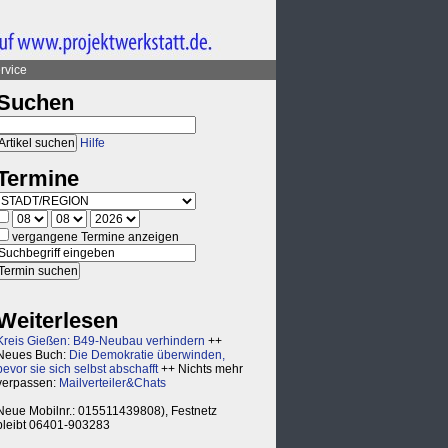
rvice
Suchen
Hilfe
Termine
vergangene Termine anzeigen
Weiterlesen
Kreis Gießen: B49-Neubau verhindern
++
Neues Buch:
Die Demokratie überwinden,
bevor sie sich selbst abschafft
++ Nichts mehr
verpassen:
Mailverteiler&Chats
Neue Mobilnr.: 015511439808), Festnetz
bleibt 06401-903283