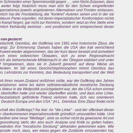
Schmieden einer Sperrminorität gegen ... , vom Nicht-Zulassen, dass
s weiter folgt. Natürlich muss man sich für den Schein eingreifender
erialismus jeweils angebotenen Alternativen und Fronten einlassen,
lich hat die Frontstellung, die "konkret”-Autoren sehen und in der sie
kteure Partei ergreifen, mit deren imperialistischer Konfrontation nichts
 Kampf liegen, gar nicht zur Kenntnis, sondern setzt an ihre Stelle eine
ich freihändig beimisst - und positioniert sich entsprechend dieser
 von gestern!
tschrift, Gremliza, der Golfkrieg von 1991 eine historische Zäsur, die
langt. Zur Erinnerung: Damals haben die USA den Irak vernichtend
uweit wieder abgenommen, das der kurz davor besetzt und annektiert
ch eines volkreichen Ölstaates, sich zu einer Regionalmacht
ich als beherrschende Militärmacht in der Ölregion etabliert und unter
f hingewiesen, dass sie in Zukunft generell auf diese Weise als
enken. Im Stil eines Geschichtsphilosophen nimmt Gremliza das
s Lehrstücks zur Kenntnis, das Bedeutung transportiert und der Welt
lt ihren neuen Zustand vorführen sollte, war der Golfkrieg des Jahres
perialismus seine bis dahin selbstverständliche moralische Deckung
n Akteur in die Weltpolitik zurückgekehrt war, der die USA schon einmal
e übertroffen hatte und wieder übertreffen würde; und dass eine Linke,
alsozialistisch geförderte Potenz verloren hatte, sich neu orientieren
Deutsch-Europa und den USA.” (H.L. Gremliza: Eine Zäsur findet nicht
chaft des Golfkriegs? Na klar: An "die Linke” - und der offenbart dieser
hrer überkommenen Imperialismuskritik gründlich umzustellen hätte. Und
seither eine neue "Weltlage”, eine so vorher nicht da gewesene Art von
gesordnung steht, der also auch Analyse und Kritik zu gelten haben,
Einwänden ihre "moralische Deckung” abhanden gekommen wäre. Wie
 gerade noch, dass, wer etwas gegen die Zustände einzuwenden hat,