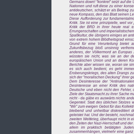
Germans down! "konkret” setzt auf die
Nationen und ruft diese zu einer kons
antideutschen, schätzt er als Beitrag zu
neue Kompass, den das Blatt seinen Les
Diese Aufforderung zur fundamentalmor
Kritik. Sie ist eine prinzipielle, wei
Kritik der BRD in ihrer heute real e
Errungenschaften und imperialistische
Spaßkultur, die übrigens einiges an ant
von extrem hohem Blödheitsgrad einschli
Grund für eine Verurteilung bietet
Zukunftsbezug bloß unsinnig verfre
anderes, der Völkermord an Europas J
wüssten sie nicht, was sie an der d
europäischen Union und an deren Konk
Berichte aber wissen sie, woran sie si
es sich auch bedient, es geht immer
Eroberungskriegs, des alten Drangs zur
sich der "moralischen Deckung” ihrer g
Dem Desinteresse der "Antinationalen”
Desinteresse an einer Kritik des na
Deutsche und eben nicht den Fehler, d
Ziele der Staatsmacht zu ihrer Sache ma
nicht - da gäbe es auswärts nichts an
Gegenteil. Statt des üblichen Stolzes 
"Wir” zum ewigen Gebot für das Kollekt
bleibend und unheilbar diskreditiert du
geleistet hat. Und der besteht, nochmal
zweiten Weltkrieg, überhaupt nicht in e
den Zeiten der Nazi-Herrschaft und der
allein im praktisch betätigten Jude
zusammenhängen, vielmehr eine ganz spe