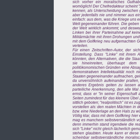
sich vorher ein moralisches Guthabe
womöglich! Der Chefredakteur scheint "A
kennen, als Unterscheidung zwischen g
aber jedenfalls nie und nimmer aus ei
einfach: aus dem, was die Kriege uns erz
Welt gegeneinander führen. Die geben m
der Welt wirklich ankommt; und deswe
Linken bei ihrer Parteinahme auf kein
Militärmächte mit ihren Drohungen und
mit dem Golfkrieg neu aufgemachten Geg
verteilen.
Für einen Zeitschriften-Autor, der sic
Einstellung. Dass "Linke” mit ihrem 
könnten, den Alternativen, die die Sta
sie hineinreiten, überhaupt dem 
politökonomischen Gründen eine Absage z
demonstrativen Intellektualität noch n
Staaten gegeneinander aufmachen, geist
da unversöhnlich aufeinander prallen,
anderes Ergebnis gelten zu lassen 
parteiliche Anerkennung, den alle Mal 
ernst, dass er "in seiner Eigenschaft 
Seiten zumindest für das kleinere Übel 
sittlich geboten; "realpolitisch” ist es 
vorstellen als: den realen Mächten in
bzw. eine Niederlage an den Hals zu 
Völlig klar, dass mit dem Golfkrieg hie
mag es manchem selbstverständlich vor
denn immerhin stand irgendwie die real
sich "Linke” nicht gleich lächerlich gem
stehen glaubten. Heute kann er diese E
scheinbar selbstverständliche moralisc