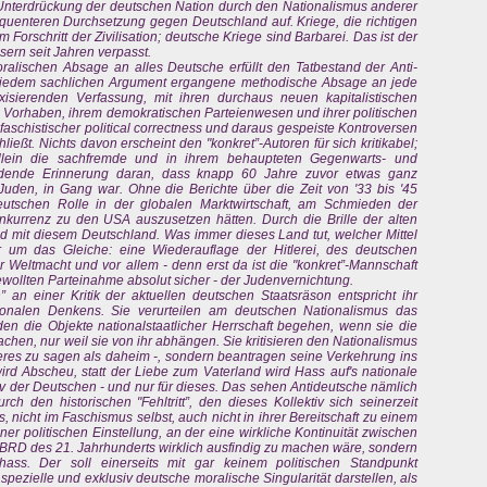
 Unterdrückung der deutschen Nation durch den Nationalismus anderer
equenteren Durchsetzung gegen Deutschland auf. Kriege, die richtigen
m Forschritt der Zivilisation; deutsche Kriege sind Barbarei. Das ist der
ern seit Jahren verpasst.
alischen Absage an alles Deutsche erfüllt den Tatbestand der Anti-
l vor jedem sachlichen Argument ergangene methodische Absage an jede
xisierenden Verfassung, mit ihren durchaus neuen kapitalistischen
n Vorhaben, ihrem demokratischen Parteienwesen und ihrer politischen
ifaschistischer political correctness und daraus gespeiste Kontroversen
eßt. Nichts davon erscheint den "konkret”-Autoren für sich kritikabel;
 allein die sachfremde und in ihrem behaupteten Gegenwarts- und
mdende Erinnerung daran, dass knapp 60 Jahre zuvor etwas ganz
uden, in Gang war. Ohne die Berichte über die Zeit von '33 bis '45
eutschen Rolle in der globalen Marktwirtschaft, am Schmieden der
urrenz zu den USA auszusetzen hätten. Durch die Brille der alten
nd mit diesem Deutschland. Was immer dieses Land tut, welcher Mittel
 um das Gleiche: eine Wiederauflage der Hitlerei, des deutschen
 Weltmacht und vor allem - denn erst da ist die "konkret”-Mannschaft
ewollten Parteinahme absolut sicher - der Judenvernichtung.
 an einer Kritik der aktuellen deutschen Staatsräson entspricht ihr
tionalen Denkens. Sie verurteilen am deutschen Nationalismus das
en die Objekte nationalstaatlicher Herrschaft begehen, wenn sie die
chen, nur weil sie von ihr abhängen. Sie kritisieren den Nationalismus
deres zu sagen als daheim -, sondern beantragen seine Verkehrung ins
wird Abscheu, statt der Liebe zum Vaterland wird Hass auf's nationale
iv der Deutschen - und nur für dieses. Das sehen Antideutsche nämlich
rch den historischen "Fehltritt”, den dieses Kollektiv sich seinerzeit
s, nicht im Faschismus selbst, auch nicht in ihrer Bereitschaft zu einem
iner politischen Einstellung, an der eine wirkliche Kontinuität zwischen
 BRD des 21. Jahrhunderts wirklich ausfindig zu machen wäre, sondern
nhass. Der soll einerseits mit gar keinem politischen Standpunkt
zielle und exklusiv deutsche moralische Singularität darstellen, als