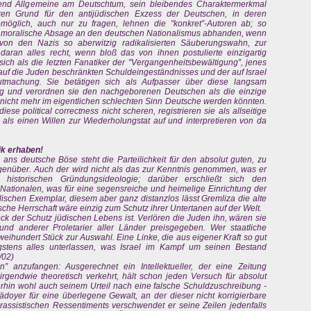
bend Allgemeine am Deutschtum, sein bleibendes Charaktermerkmal
en Grund für den antijüdischen Exzess der Deutschen, in deren
möglich, auch nur zu fragen, lehnen die "konkret”-Autoren ab; so
le moralische Absage an den deutschen Nationalismus abhanden, wenn
 von den Nazis so aberwitzig radikalisierten Säuberungswahn, zur
aran alles recht, wenn bloß das von ihnen postulierte einzigartig
ich als die letzten Fanatiker der "Vergangenheitsbewältigung”, jenes
auf die Juden beschränkten Schuldeingeständnisses und der auf Israel
gutmachung. Sie betätigen sich als Aufpasser über diese langsam
ng und verordnen sie den nachgeborenen Deutschen als die einzige
n nicht mehr im eigentlichen schlechten Sinn Deutsche werden könnten.
e political correctness nicht scheren, registrieren sie als allseitige
 als einen Willen zur Wiederholungstat auf und interpretieren von da
tik erhaben!
ans deutsche Böse steht die Parteilichkeit für den absolut guten, zu
genüber. Auch der wird nicht als das zur Kenntnis genommen, was er
er historischen Gründungsideologie; darüber erschließt sich den
-Nationalen, was für eine segensreiche und heimelige Einrichtung der
elischen Exemplar, diesem aber ganz distanzlos lässt Gremliza die alte
sche Herrschaft wäre einzig zum Schutz ihrer Untertanen auf der Welt.
eck der Schutz jüdischen Lebens ist. Verlören die Juden ihn, wären sie
nd anderer Proletarier aller Länder preisgegeben. Wer staatliche
 zweihundert Stück zur Auswahl. Eine Linke, die aus eigener Kraft so gut
gstens alles unterlassen, was Israel im Kampf um seinen Bestand
5/02)
 anzufangen: Ausgerechnet ein Intellektueller, der eine Zeitung
irgendwie theoretisch verkehrt, hält schon jeden Versuch für absolut
erhin wohl auch seinem Urteil nach eine falsche Schuldzuschreibung -
doyer für eine überlegene Gewalt, an der dieser nicht korrigierbare
es rassistischen Ressentiments verschwendet er seine Zeilen jedenfalls