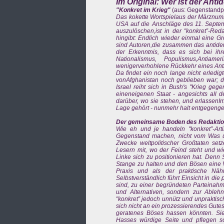
Im Original: Wer ist der Ant
"Konkret im Krieg"
(aus: Gegenstandp
Das kokette Wortspielaus der Märznumme
USA auf die Anschläge des 11. Septemb
auszulöschen,ist in der "konkret”-Red
hingibt: Endlich wieder einmal eine Gr
sind Autoren,die zusammen das antideut
der Erkenntnis, dass es sich bei i
Nationalismus, Populismus,Antia
wenigerverhohlene Rückkehr eines Anti
Da findet ein noch lange nicht erledi
vonAfghanistan noch geblieben war; de
Israel reiht sich in Bush's "Krieg geg
eineneigenen Staat - angesichts all d
darüber, wo sie stehen, und erlassenIm
Lage gehört - nunmehr halt entgegenge
Der gemeinsame Boden des Redaktion
Wie eh und je handeln "konkret”-Art
Gegenstand machen, nicht vom Was u
Zwecke weltpolitischer Großtaten setz
Lesern mit, wo der Feind steht und wie 
Linke sich zu positionieren hat. Denn 
Stange zu halten und den Bösen eine Ver
Praxis und als der praktische Nähr
Selbstverständlich führt Einsicht in d
sind, zu einer begründeten Parteinahme
und Alternativen, sondern zur Able
"konkret” jedoch unnütz und unpraktisch
sich nicht an ein prozessierendes Gutes
geratenes Böses hassen könnten. Sie f
Hasses würdige Seite und pflegen s