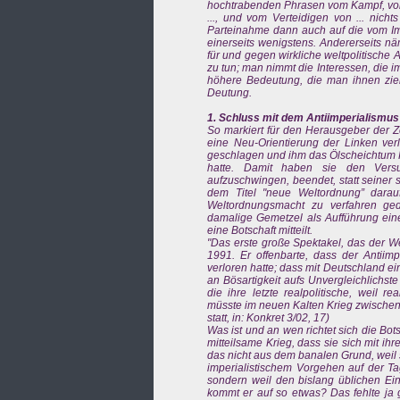
hochtrabenden Phrasen vom Kampf, vom 
..., und vom Verteidigen von ... nicht
Parteinahme dann auch auf die vom Imp
einerseits wenigstens. Andererseits näm
für und gegen wirkliche weltpolitische A
zu tun; man nimmt die Interessen, die im
höhere Bedeutung, die man ihnen zieml
Deutung.
1. Schluss mit dem Antiimperialismus
So markiert für den Herausgeber der Zei
eine Neu-Orientierung der Linken ver
geschlagen und ihm das Ölscheichtum K
hatte. Damit haben sie den Versu
aufzuschwingen, beendet, statt seiner s
dem Titel "neue Weltordnung” darau
Weltordnungsmacht zu verfahren ged
damalige Gemetzel als Aufführung eine
eine Botschaft mitteilt.
"Das erste große Spektakel, das der We
1991. Er offenbarte, dass der Antiim
verloren hatte; dass mit Deutschland ei
an Bösartigkeit aufs Unvergleichlichst
die ihre letzte realpolitische, weil re
müsste im neuen Kalten Krieg zwischen 
statt, in: Konkret 3/02, 17)
Was ist und an wen richtet sich die Bots
mitteilsame Krieg, dass sie sich mit i
das nicht aus dem banalen Grund, weil 
imperialistischem Vorgehen auf der Ta
sondern weil den bislang üblichen 
kommt er auf so etwas? Das fehlte ja