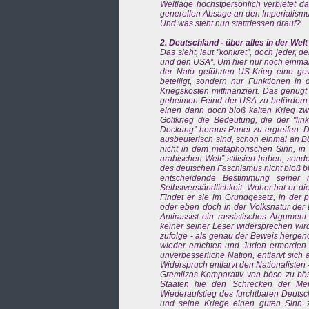
Weltlage höchstpersönlich verbietet d
generellen Absage an den Imperialismu
Und was steht nun stattdessen drauf?
2. Deutschland - über alles in der Welt
Das sieht, laut "konkret”, doch jeder, 
und den USA”. Um hier nur noch einmal
der Nato geführten US-Krieg eine gew
beteiligt, sondern nur Funktionen in
Kriegskosten mitfinanziert. Das genü
geheimen Feind der USA zu befördern u
einen dann doch bloß kalten Krieg z
Golfkrieg die Bedeutung, die der "lin
Deckung” heraus Partei zu ergreifen: 
ausbeuterisch sind, schon einmal an Bösa
nicht in dem metaphorischen Sinn, in
arabischen Welt” stilisiert haben, son
des deutschen Faschismus nicht bloß bis
entscheidende Bestimmung seiner n
Selbstverständlichkeit. Woher hat er d
Findet er sie im Grundgesetz, in der
oder eben doch in der Volksnatur der 
Antirassist ein rassistisches Argumen
keiner seiner Leser widersprechen wird
zufolge - als genau der Beweis hergen
wieder errichten und Juden ermorden wi
unverbesserliche Nation, entlarvt sich
Widerspruch entlarvt den Nationalisten 
Gremlizas Komparativ von böse zu bös
Staaten hie den Schrecken der Me
Wiederaufstieg des furchtbaren Deuts
und seine Kriege einen guten Sinn zu