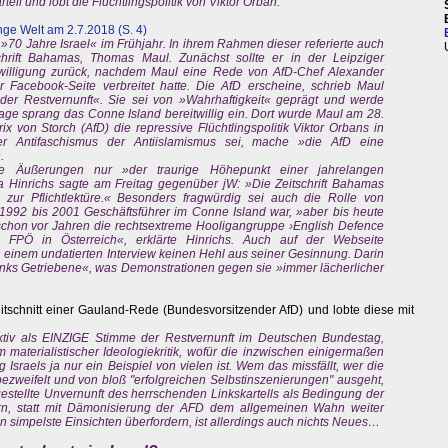
rtell und lobt die Flüchtlingspolitik von Viktor Orban.
ge Welt am 2.7.2018 (S. 4)
 »70 Jahre Israel« im Frühjahr. In ihrem Rahmen dieser referierte auch
chrift Bahamas, Thomas Maul. Zunächst sollte er in der Leipziger
Einwilligung zurück, nachdem Maul eine Rede von AfD-Chef Alexander
Facebook-Seite verbreitet hatte. Die AfD erscheine, schrieb Maul
 der Restvernunft«. Sie sei von »Wahrhaftigkeit« geprägt und werde
ge sprang das Conne Island bereitwillig ein. Dort wurde Maul am 28.
ix von Storch (AfD) die repressive Flüchtlingspolitik Viktor Orbans in
er Antifaschismus der Antiislamismus sei, mache »die AfD eine
.
che Äußerungen nur »der traurige Höhepunkt einer jahrelangen
a Hinrichs sagte am Freitag gegenüber jW: »Die Zeitschrift Bahamas
zur Pflichtlektüre.« Besonders fragwürdig sei auch die Rolle von
1992 bis 2001 Geschäftsführer im Conne Island war, »aber bis heute
schon vor Jahren die rechtsextreme Hooligangruppe ›English Defence
e FPÖ in Österreich«, erklärte Hinrichs. Auch auf der Webseite
 einem undatierten Interview keinen Hehl aus seiner Gesinnung. Darin
links Getriebene«, was Demonstrationen gegen sie »immer lächerlicher
itschnitt einer Gauland-Rede (Bundesvorsitzender AfD) und lobte diese mit
ktiv als EINZIGE Stimme der Restvernunft im Deutschen Bundestag,
 materialistischer Ideologiekritik, wofür die inzwischen einigermaßen
raels ja nur ein Beispiel von vielen ist. Wem das missfällt, wer die
bezweifelt und von bloß "erfolgreichen Selbstinszenierungen" ausgeht,
estellte Unvernunft des herrschenden Linkskartells als Bedingung der
ern, statt mit Dämonisierung der AFD dem allgemeinen Wahn weiter
n simpelste Einsichten überfordern, ist allerdings auch nichts Neues…