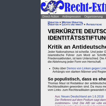
Direct-Action
Antirepression
Organisierung
Debatten
»
Weitere Debatten
Debatten
»
Lechts und rinks?
»
Antideutsche
VERKÜRZTE DEUTSC
IDENTITÄTSSTIFTUN
Kritik an Antideutsch
Jeder Nationalismus ist scheiße. Und jeder 
islamistische Führer zum Mord an Schrift
Friedensaktivisten, ist kein Unterschied. Die 
die Ablehnung jeder Form von Herrschaft.
Doku über
Demos von Linken gegen Lin
Anhängis von starken Männer und Regieru
So populistisch, dass es eher
Thomas Maul ist Redakteur der antideutsche
Rechtsradikalen geworden sind. Da muss men
vom Links- zum Rechtsradikalen gewandelt is
Aus:
Neues Deutschland am 1.6.2018
Der Referent auf dem Podium sagt dann
zustimmen«. Und: Die AfD sei »die ei