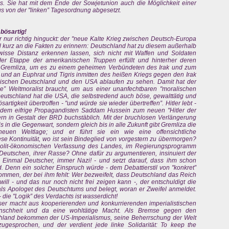
as. Sie hat mit dem Ende der Sowjetunion auch die Möglichkeit einer
s von der "linken” Tagesordnung abgesetzt.
 bösartig!
der nur richtig hinguckt: der "neue Kalte Krieg zwischen Deutsch-Europa
 kurz an die Fakten zu erinnern: Deutschland hat zu diesem außerhalb
isse Distanz erkennen lassen, sich nicht mit Waffen und Soldaten
 der Etappe der amerikanischen Truppen erfüllt und hinterher deren
gt Gremliza, um es zu einem geheimen Verbündeten des Irak und zum
nd an Euphrat und Tigris inmitten des heißen Kriegs gegen den Irak
wischen Deutschland und den USA ablaufen zu sehen. Damit hat der
ke” Weltmoralist braucht, um aus einer unanfechtbaren "moralischen
Deutschland hat die USA, die selbstredend auch böse, gewalttätig und
rtigkeit übertroffen - "und würde sie wieder übertreffen”. Hitler lebt -
 dem eifrige Propagandisten Saddam Hussein zum neuen "Hitler der
dern in Gestalt der BRD buchstäblich. Mit der bruchlosen Verlängerung
 in die Gegenwart, sondern gleich bis in alle Zukunft gibt Gremliza die
euen Weltlage; und er führt sie ein wie eine offensichtliche
iese Kontinuität, wo ist sein Bindeglied von vorgestern zu übermorgen?
 polit-ökonomischen Verfassung des Landes, im Regierungsprogramm
Deutschen, ihrer Rasse? Ohne dafür zu argumentieren, insinuiert der
t: Einmal Deutscher, immer Nazi! - und setzt darauf, dass ihm schon
. Denn ein solcher Einspruch würde - dem Debattierstil von "konkret”
ommen, der bei ihm fehlt: Wer bezweifelt, dass Deutschland das Reich
ll - und das nur noch nicht frei zeigen kann -, der entschuldigt die
 als Apologet des Deutschtums und belegt, woran er Zweifel anmeldet.
- die "Logik” des Verdachts ist wasserdicht!
er macht aus kooperierenden und konkurrierenden imperialistischen
nschheit und da eine wohltätige Macht. Als Bremse gegen den
chland bekommen der US-Imperialismus, seine Beherrschung der Welt
gesprochen, und der verdient jede linke Solidarität: To keep the