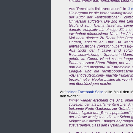
kritisiert weiter das herrschende Linkska
Aus "Rechts als links vermarktet", in:
Jun
Hintergrund ist die Veranstaltungsreihe
der Autor der »antideutschen« Zeits
Universität auftreten. Die zog ihre 
Gauland zum Thema Israel auf seiner 
damals, »objektiv als einzige Stimme
»wahnhaft dämonisiert«. Nach der Absa
Mai noch direkter: Zu Recht lobe Beatr
Ungarn, erklärte er. Und: Da wahr
antifaschistische Volksfront überflüssig«
Aus Sicht der Initiative sind sol
Rechtsentwicklung«. Sprecherin Marin
gehört im Conne Island schon lange 
Bahamas-Autor Sören Pünjer, der von 
dort ein und ausgeht«. »Er promotete 
League‹ und die rechtspopulistisch
»3D.antideutsch.com« machte Pünjer in
bezeichnet er Neofaschisten als »von 
und überflüssiger« mache.
Auf
seiner Facebook-Seite
teilte Maul den M
den Worten:
Immer wieder erscheint die AFD obje
zuweilen gar als parlamentarischer Arm
bekannte Rede Gaulands zur Gründung Is
Wahrhaftigkeit der „Rechtspopulisten“ 
der müsste wenigstens die zur Schau g
Möglichkeit dieses Erfolges anprang
zuzuarbeiten. Dass den Hysteriker scho