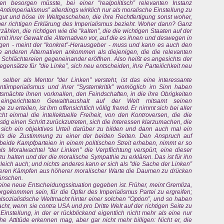
n besorgen müsste, bei einer "realpolitisch” relevanten Instanz
ntiimperialismus” allerdings wirklich nur als moralische Einstellung zu
ut und böse im Weltgeschehen, die ihre Rechtfertigung sonst woher,
ner richtigen Erklärung des Imperialismus bezieht. Woher dann? Ganz
ählen, die richtigen wie die "kalten”, die die wichtigen Staaten auf der
it ihrer Gewalt die Alternativen vor, auf die es ihnen und deswegen in
gen - meint der "konkret”-Herausgeber - muss und kann es auch den
e anderen Alternativen ankommen als diejenigen, die die relevanten
 Schlächtereien gegeneinander eröffnen. Also heißt es angesichts der
ensätze für "die Linke”, sich neu entscheiden, ihre Parteilichkeit neu
h selber als Mentor "der Linken” versteht, ist das eine interessante
Antiimperialismus und ihrer "Systemkritik” womöglich im Sinn haben
atsmächte ihnen vorknallen, den Feindschaften, in die ihre Obrigkeiten
eingerichteten Gewalthaushalt auf der Welt mitsamt seinen
u erteilen, ist ihm offensichtlich völlig fremd. Er nimmt sich bei aller
icht einmal die intellektuelle Freiheit, von den Kontroversen, die die
ig einen Schritt zurückzutreten, sich die Interessen klarzumachen, die
 sich ein objektives Urteil darüber zu bilden und dann auch mal ein
als die Zustimmung zu einer der beiden Seiten. Den Anspruch auf
beide Kampfparteien in einem politischen Streit erheben, nimmt er so
als Moralwachtel "der Linken” die Verpflichtung verspürt, eine dieser
zu halten und der die moralische Sympathie zu erklären. Das ist für ihn
zugleich auch; und nichts anderes kann er sich als "die Sache der Linken”
 deren Kämpfen aus höherer moralischer Warte die Daumen zu drücken
wünschen.
r eine neue Entscheidungssituation gegeben ist. Früher, meint Gremliza,
gekommen sein, für die Opfer des Imperialismus Partei zu ergreifen;
sozialistische Weltmacht hinter einer solchen "Option”, und so haben
acht, wenn sie contra USA und pro Dritte Welt auf der richtigen Seite zu
instellung, in der er rückblickend eigentlich nicht mehr als eine nur
he Attitüde erkennen mag, aber gar nicht mehr billigen: Nicht er, die