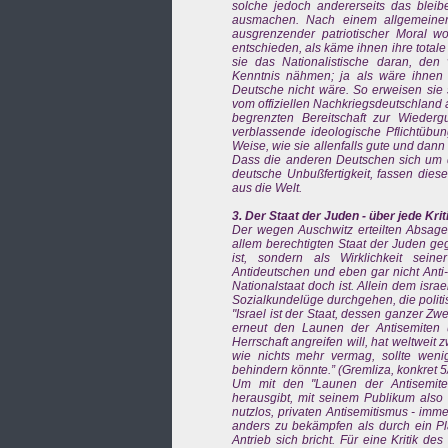
solche jedoch andererseits das blei
ausmachen. Nach einem allgemeiner
ausgrenzender patriotischer Moral wo
entschieden, als käme ihnen ihre tota
sie das Nationalistische daran, den
Kenntnis nähmen; ja als wäre ihnen d
Deutsche nicht wäre. So erweisen sie s
vom offiziellen Nachkriegsdeutschland 
begrenzten Bereitschaft zur Wieder
verblassende ideologische Pflichtübu
Weise, wie sie allenfalls gute und dan
Dass die anderen Deutschen sich um dies
deutsche Unbußfertigkeit, fassen diese
aus die Welt.
3. Der Staat der Juden - über jede Kri
Der wegen Auschwitz erteilten Absage 
allem berechtigten Staat der Juden ge
ist, sondern als Wirklichkeit sein
Antideutschen und eben gar nicht Anti
Nationalstaat doch ist. Allein dem isra
Sozialkundelüge durchgehen, die politi
"Israel ist der Staat, dessen ganzer Zw
erneut den Launen der Antisemiten u
Herrschaft angreifen will, hat weltweit
wie nichts mehr vermag, sollte weni
behindern könnte.” (Gremliza, konkret 
Um mit den "Launen der Antisemiten”
herausgibt, mit seinem Publikum also 
nutzlos, privaten Antisemitismus - imm
anders zu bekämpfen als durch ein Plä
Antrieb sich bricht. Für eine Kritik d