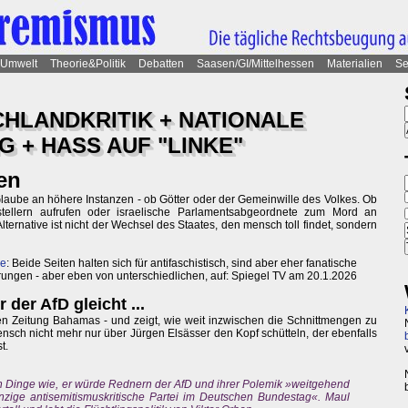
Umwelt
Theorie&Politik
Debatten
Saasen/GI/Mittelhessen
Materialien
Se
HLANDKRITIK + NATIONALE
G + HASS AUF "LINKE"
en
Glaube an höhere Instanzen - ob Götter oder der Gemeinwille des Volkes. Ob
stellern aufrufen oder israelische Parlamentsabgeordnete zum Mord an
Alternative ist nicht der Wechsel des Staates, den mensch toll findet, sondern
ke
: Beide Seiten halten sich für antifaschistisch, sind aber eher fanatische
ngen - aber eben von unterschiedlichen, auf: Spiegel TV am 20.1.2026
 der AfD gleicht ...
n Zeitung Bahamas - und zeigt, wie weit inzwischen die Schnittmengen zu
sch nicht mehr nur über Jürgen Elsässer den Kopf schütteln, der ebenfalls
t.
 Dinge wie, er würde Rednern der AfD und ihrer Polemik »weitgehend
nzige antisemitismuskritische Partei im Deutschen Bundestag«. Maul