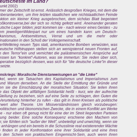
ideutscheste im Land?
unkt 2002)
r der Zeitschrift ist ernst. Anlässlich desgroßen Krieges, mit dem die
erantworten, um ihre letzten staatlichen wie nichtstaatlichen Feinde
aktion ein kleiner Krieg ausgebrochen, dem sichdas Blatt begeistert
oßkontroverse,bei der sich so richtig gefetzt wird. Aneinander geraten
sche Lager bilden; jetzt kommen sie - nach wievor eines Geistes - zu
hrem jeweiligenWiderpart nur um eines handeln kann: um Deutsch-
merikanismus, Antisemitismus, Verrat und um die mehr oder
nationalen in den Schoß der Volksgemeinschaft.
gterWeltkrieg neuen Typs statt, amerikanische Bomben verwüsten, was
utsche Hilfstruppen stellen sich an wenigstens4 neuen Fronten auf,
en den Terror”ein und vernichtet die palästinensischen Ansprüche auf
essen tun "konkret”-Autoren, was sie immertun: Sie reden über sich,
perative bezüglich dessen, was sich für "die deutsche Linke”in dieser
setzte.
skriegs: Moralische Dienstanweisungen an "die Linke”
ikel, wenn sie Tatsachen des Kapitalismus und Imperialismus zum
nd Warum derselben. An die Stelle der Ermittlung der Gründe und
en sie die Einschätzung der moralischen Situation: Sie teilen ihren
das Objekt der allfälligen Solidarität heißt - kurz, wie der aufrechte
Stellung zu beziehen, sich auf eine Seite zu schlagen, den Guten die
urteilung hinterher zu rufen - das gilt in ihren Kreisen als politische
wert aller Theorie. Um Missverständnissen gleich vorzubeugen:
ie politischen und ökonomischen Zwecke, die in einem Konflikt am Werke
 - nur eben oft genug nicht für eine der im Streit liegenden Parteien
hnung beider. Eine solche Konsequenz erschiene den Machern von
; sie fühlten sich "außer der Welt”, unbeteiligt und unwichtig, wenn sie
 anhängen und ein bereits in die Schusslinie real existierender Mächte
inden in jeder Konfrontation eine ihrer Solidarität und eine ihres
o den Schein von praktischem Eingemischt-Sein, auch wenn ihren