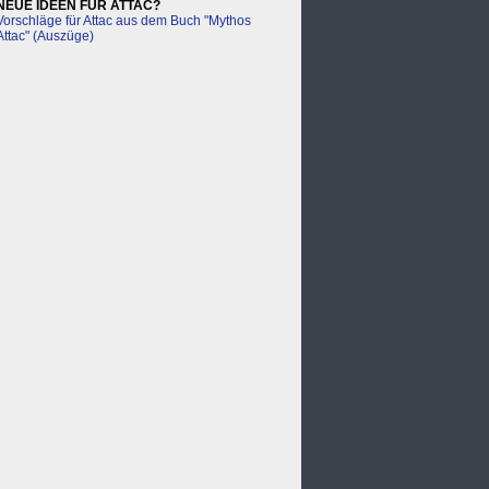
NEUE IDEEN FÜR ATTAC?
Vorschläge für Attac aus dem Buch "Mythos
Attac" (Auszüge)