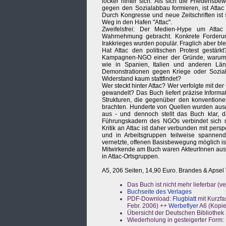
locker hinter sich. Als sich die Friedensb
gegen den Sozialabbau formieren, ist Attac
Durch Kongresse und neue Zeitschriften is
Weg in den Hafen "Attac".
Zweifelsfrei: Der Medien-Hype um Attac 
Wahrnehmung gebracht. Konkrete Forderu
Irakkrieges wurden populär. Fraglich aber ble
Hat Attac den politischen Protest gestärk
Kampagnen-NGO einer der Gründe, warum i
wie in Spanien, Italien und anderen Lä
Demonstrationen gegen Kriege oder Soziala
Widerstand kaum stattfindet?
Wer steckt hinter Attac? Wer verfolgte mit 
gewandelt? Das Buch liefert präzise Informa
Strukturen, die gegenüber den konventione
brachten. Hunderte von Quellen wurden ausgew
aus - und dennoch stellt das Buch klar, da
Führungskadern des NGOs verbindet sich mi
Kritik an Attac ist daher verbunden mit per
und in Arbeitsgruppen teilweise spannende
vernetzte, offenen Basisbewegung möglich ist.
Mitwirkende am Buch waren AkteurInnen aus 
in Attac-Ortsgruppen.
A5, 206 Seiten, 14,90 Euro. Brandes & Apsel 
Das Buch ist nicht mehr lieferbar (ver
Buchseite des Verlages
PDF-Download:
Flugblatt
mit Kurzfas
Febr. 2006) ++
Werbeflyer
A6 (Kopie
Übersicht der Deutschen Bibliothek 
Wiederholung in gesteigerter Form: