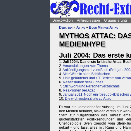
Direct-Action
Antirepression
Organisierung
Debatten
»
Attac
»
Buch Mythos Attac
MYTHOS ATTAC: DA
MEDIENHYPE
Juli 2004: Das erste k
1.
Juli 2004: Das erste kritische Attac-Buc
2.
Veranstaltungen zum Thema
3.
Ankündigungsmail zum Buch (Frühjahr 200
4.
Alter Wein in alten Schläuchen
5.
Liste gelaufener und z.T. Berichte von Vera
6.
Rezensionen des Buches
7.
Stichwort- und Personenverzeichnis
8.
Reaktionen bei Attac
9.
Januar 2011: Noch ein (pseudo-)kritisches 
10.
Die wichtigsten Zitate zu Attac
Es war ein kometenhafter Aufstieg. Im Juni
den Medien benannt, als der Verein nur wenig
Stern zur "Organisation des Jahres" ern
quotenstärksten Politiksendungen und -bl
Chefideologie Sven Giegold vom Stern-
gekürt - und lässt alles mit Rang und Nam