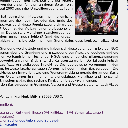
ewegung (gegen den Irakkrieg) und der Protest
 von der ersten Minuten an deren Sprachrohr.
t seit 2003 auch die Umweltbewegung auf dem
hat politischen Protesten mehr öffentliche
ngen wie die Tobin Tax oder das Ende des
ibt, was durch diese Popularität erreicht wurde.
t? Oder ist der Aufbau einer professionellen
n Deutschland vielfältige Basisbewegungen
ndern immer noch fehlen? Sind die großen
bbau ein Erfolg oder mehr ein Grund dafür, dass konkreter, alltäglicher
der Gründung welche Ziele und wie haben sich diese durch den Erfolg der NGO
tionen über die Gründung und Entwicklung von Attac, die Ideologie und die
llen Verbandsformen bisheriger NGOs eine erhebliche Effizienzsteigerung
ertet, um einen Blick hinter die Kulissen zu werfen. Der fällt sehr kritisch
ss Attac ein vielfältiges Projekt ist. Die ideologische Verengung in den
t teilweise kreativ-spritzigen Aktionsmethoden in den Basisgruppen. Die
spektivischen Entwürfen, wie eine Weiterentwicklung gerade der an der Basis
n Organisation hin in eine handlungsfähige, vielfältige und horizontal
 Insofern ist das Buch scharfe Kritik und Perspektive in einem.
den Basisgruppen in Göttingen, Marburg und Giessen, darunter auch Aktive
Verlag in Frankfurt, ISBN 3-86099-796-3.
griffen).
sung der Kritik und Thesen (A4-Faltblatt = 4 A4-Seiten, aktualisiert
rvorlage)
aller
Bücher des Autors Jörg Bergstedt
Linkspartei