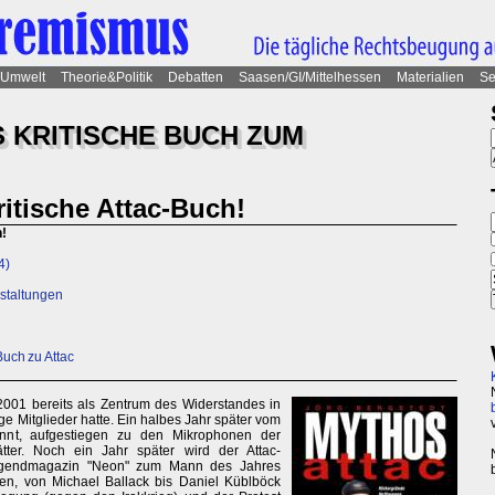
Umwelt
Theorie&Politik
Debatten
Saasen/GI/Mittelhessen
Materialien
Se
S KRITISCHE BUCH ZUM
ritische Attac-Buch!
h!
4)
nstaltungen
Buch zu Attac
 2001 bereits als Zentrum des Widerstandes in
e Mitglieder hatte. Ein halbes Jahr später vom
annt, aufgestiegen zu den Mikrophonen der
ätter. Noch ein Jahr später wird der Attac-
Jugendmagazin "Neon" zum Mann des Jahres
en, von Michael Ballack bis Daniel Küblböck