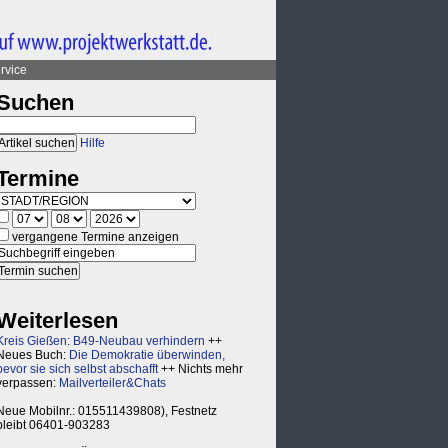
rvice
Suchen
Hilfe
Termine
vergangene Termine anzeigen
Weiterlesen
Kreis Gießen: B49-Neubau verhindern
++
Neues Buch:
Die Demokratie überwinden,
bevor sie sich selbst abschafft
++ Nichts mehr
verpassen:
Mailverteiler&Chats
Neue Mobilnr.: 015511439808), Festnetz
bleibt 06401-903283