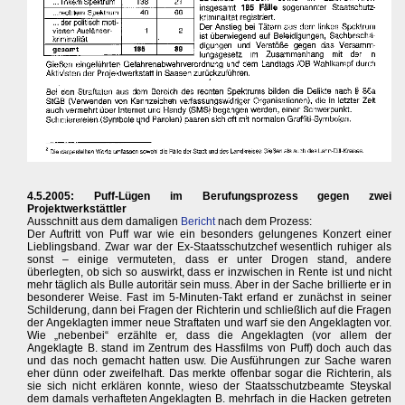
4.5.2005: Puff-Lügen im Berufungsprozess gegen zwei
Projektwerkstättler
Ausschnitt aus dem damaligen
Bericht
nach dem Prozess:
Der Auftritt von Puff war wie ein besonders gelungenes Konzert einer
Lieblingsband. Zwar war der Ex-Staatsschutzchef wesentlich ruhiger als
sonst – einige vermuteten, dass er unter Drogen stand, andere
überlegten, ob sich so auswirkt, dass er inzwischen in Rente ist und nicht
mehr täglich als Bulle autoritär sein muss. Aber in der Sache brillierte er in
besonderer Weise. Fast im 5-Minuten-Takt erfand er zunächst in seiner
Schilderung, dann bei Fragen der Richterin und schließlich auf die Fragen
der Angeklagten immer neue Straftaten und warf sie den Angeklagten vor.
Wie „nebenbei“ erzählte er, dass die Angeklagten (vor allem der
Angeklagte B. stand im Zentrum des Hassfilms von Puff) doch auch das
und das noch gemacht hatten usw. Die Ausführungen zur Sache waren
eher dünn oder zweifelhaft. Das merkte offenbar sogar die Richterin, als
sie sich nicht erklären konnte, wieso der Staatsschutzbeamte Steyskal
dem damals verhafteten Angeklagten B. mehrfach in die Hacken getreten