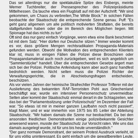
Das sei allerdings nur die spektakuläre Spitze des Eisbergs, meinte
Werner Tuchbreiter, der Pressesprecher des Polizeipräsidiums
Mittelhessen. Da tauche etwa ein Flugblatt auf mit der Aufschrift: "Wir sind
gekommen, um Chaos zu verbreiten,The White Block." In solchen Fällen
beobachte der Staatsschutz die entsprechende Szene genau. Puff: "Es
geht ganz allgemein um alle politisch motivierten Straftaten, die bereits
stattgefunden haben oder die im Bereich des Möglichen liegen. Mit
Spionage hat das nichts zu tun"
Oft sind das nur ganz einfach Vorgänge, wenn etwa eine Bank beschmiert
ist mit dem Satz: "Hier dürfen nur Deutsche sitzen." Immer wieder kommt
es vor, dass größere Mengen rechtsradikalen Propaganda-Materials
gefunden werden. Obwohl die Motivation des entsprechenden Klientels
klar ist, muss in einigen Fällen die Polizei diese Broschüren oder
Propagandamaterial auch noch zurückgeben, weil es sich angeblich um
"Sammlerstücke" handelt. Über die entsprechenden Gesetze ärgert man
sich bei der Polizei. Politische Anfeindung kann aber auch ganz handfest
bedrohlich werden. Nicht selten muss die Polizei Richter der
Verwaltungsgerichte, die in Abschiebungsfragen entscheiden,
beschützen.
Als vor vielen Jahren der heimische Strafrechtler Professor Trifterer mit der
Auslieferung des bekannten RAF-Terroristen Pohl aus Griechenland
beschäftigt war, wurde ein intensiver Personenschutz unvermeidbar.
Selten aber kommt der Staatsschutz einmal derart in die Schlagzeilen, wie
das bei der "Parlamentssitzung unter Polizeischutz" im Dezember der Fall
war. "So etwas ist mir in meiner ganzen Laufbahn noch nicht passiert",
klagt Maier, und er war immerhin von 1975 bis 85 Leiter der Abteilung
Staatsschutz. "Wir haben damals die Szene nur beobachtet. Da bei den
ansonsten friedlichen Demonstranten einige polizeibekannte Gesichter
anwesend waren, musste der Staatsschutz zur Vorsicht raten. Wie uns das
damals ausgelegt wurde, ist für uns bis heute unverständlich."
"Der ganz normale Demonstrant, der seinem Protest Ausdruck verleiht, ist
für uns völlig uninteressant. Es geht einfach um die gewaltbereiten Leute,