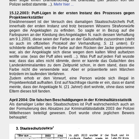
aber sogar einen Brandanschlag mit Brandsatz (der jedoch von der
Polizei selbst stammte ...).
Mehr hier ...
15.12.2003: Puff-Lügen in der ersten Instanz des Prozesses gegen
Projektwerkstättler
Erwähnenswert ist der Versuch des damaligen Staatsschutzchefs Puff,
innerhalb der ersten Instanz und trotz besseren Wissens Strafvorwürfe
gegen die Angeklagten zu erfinden. So sagte er in Bezug auf die
Farbspuren an der Kleidung des Angeklagten N. nach dessen Verhaftung
am 9.1.2003, diese seien der Farbe an der Gallushallte zuzuordnen (steht
so auch im offiziellen
Protokoll der Verhandlung, S. 11 unten
). Er
schilderte detailliert, wie die Farbe auf den Rücken der Jacke gekommen
war, als der Angeklagte sich diese wegen dem kalten Wind aufsetzen
wollte usw. (was der Puff alles weiß ...). Was Puff auf jeden Fall wusste
war, dass das alles nicht stimmte, denn er kannte das Gutachten des
Landeskriminalamtes zu dem Zeitpunkt schon, in dem stand, dass die
Farbe nicht die verwendete war. Aber er präsentierte sein Märchen
trotzdem im laufenden Verfahren.
Zudem erhob er den Vorwurf, eine Person würde sich illegal in
Projektwerkstatt aufhalten. Erst auf Nachfrage räumte er ein, dass er damit
meinte, dass der Angeklagte N. (21 Jahre!) dort wohnte, ohne dass seine
Eltern dieses toll fanden.
April 2004: Die falschen Beschuldigungen in der Kriminalitätsstatistik
Als damaliger Leiter des Staatsschutzes ist Puff wahrscheinlich auch an
der Formulierung des Absatzes zur Kriminalitätsstatistik 2003 der Polizei
Mittelhessen beteiligt gewesen. Dort wurde ohne jeglichen Beweis
behauptet: