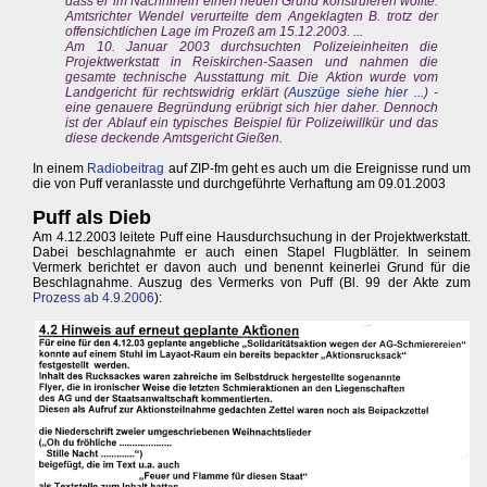
dass er im Nachhinein einen neuen Grund konstruieren wollte.
Amtsrichter Wendel verurteilte dem Angeklagten B. trotz der
offensichtlichen Lage im Prozeß am 15.12.2003. ...
Am 10. Januar 2003 durchsuchten Polizeieinheiten die
Projektwerkstatt in Reiskirchen-Saasen und nahmen die
gesamte technische Ausstattung mit. Die Aktion wurde vom
Landgericht für rechtswidrig erklärt (
Auszüge siehe hier ...
) -
eine genauere Begründung erübrigt sich hier daher. Dennoch
ist der Ablauf ein typisches Beispiel für Polizeiwillkür und das
diese deckende Amtsgericht Gießen.
In einem
Radiobeitrag
auf ZIP-fm geht es auch um die Ereignisse rund um
die von Puff veranlasste und durchgeführte Verhaftung am 09.01.2003
Puff als Dieb
Am 4.12.2003 leitete Puff eine Hausdurchsuchung in der Projektwerkstatt.
Dabei beschlagnahmte er auch einen Stapel Flugblätter. In seinem
Vermerk berichtet er davon auch und benennt keinerlei Grund für die
Beschlagnahme. Auszug des Vermerks von Puff (Bl. 99 der Akte zum
Prozess ab 4.9.2006
):