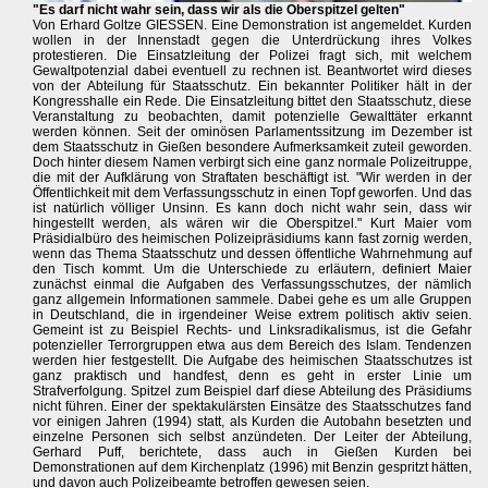
"Es darf nicht wahr sein, dass wir als die Oberspitzel gelten"
Von Erhard Goltze GIESSEN. Eine Demonstration ist angemeldet. Kurden
wollen in der Innenstadt gegen die Unterdrückung ihres Volkes
protestieren. Die Einsatzleitung der Polizei fragt sich, mit welchem
Gewaltpotenzial dabei eventuell zu rechnen ist. Beantwortet wird dieses
von der Abteilung für Staatsschutz. Ein bekannter Politiker hält in der
Kongresshalle ein Rede. Die Einsatzleitung bittet den Staatsschutz, diese
Veranstaltung zu beobachten, damit potenzielle Gewalttäter erkannt
werden können. Seit der ominösen Parlamentssitzung im Dezember ist
dem Staatsschutz in Gießen besondere Aufmerksamkeit zuteil geworden.
Doch hinter diesem Namen verbirgt sich eine ganz normale Polizeitruppe,
die mit der Aufklärung von Straftaten beschäftigt ist. "Wir werden in der
Öffentlichkeit mit dem Verfassungsschutz in einen Topf geworfen. Und das
ist natürlich völliger Unsinn. Es kann doch nicht wahr sein, dass wir
hingestellt werden, als wären wir die Oberspitzel." Kurt Maier vom
Präsidialbüro des heimischen Polizeipräsidiums kann fast zornig werden,
wenn das Thema Staatsschutz und dessen öffentliche Wahrnehmung auf
den Tisch kommt. Um die Unterschiede zu erläutern, definiert Maier
zunächst einmal die Aufgaben des Verfassungsschutzes, der nämlich
ganz allgemein Informationen sammele. Dabei gehe es um alle Gruppen
in Deutschland, die in irgendeiner Weise extrem politisch aktiv seien.
Gemeint ist zu Beispiel Rechts- und Linksradikalismus, ist die Gefahr
potenzieller Terrorgruppen etwa aus dem Bereich des Islam. Tendenzen
werden hier festgestellt. Die Aufgabe des heimischen Staatsschutzes ist
ganz praktisch und handfest, denn es geht in erster Linie um
Strafverfolgung. Spitzel zum Beispiel darf diese Abteilung des Präsidiums
nicht führen. Einer der spektakulärsten Einsätze des Staatsschutzes fand
vor einigen Jahren (1994) statt, als Kurden die Autobahn besetzten und
einzelne Personen sich selbst anzündeten. Der Leiter der Abteilung,
Gerhard Puff, berichtete, dass auch in Gießen Kurden bei
Demonstrationen auf dem Kirchenplatz (1996) mit Benzin gespritzt hätten,
und davon auch Polizeibeamte betroffen gewesen seien.