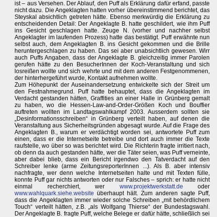
ist – aus Versehen. Der Ablauf, den Puff als Erklärung dafür erfand, passte
nicht dazu. Die Angeklagten hatten vorher übereinstimmend berichtet, das
Steyskal absichtlich getreten hätte. Ebenso merkwürdig die Erklärung zu
entscheidenden Detail: Der Angeklagte B. hatte geschildert, wie ihm Puff
ins Gesicht geschlagen hatte. Zeuge N. (vorher und nachher selbst
Angeklagter im laufenden Prozess) hatte das bestätigt. Puff erwähnte nun
selbst auch, dem Angeklagten B. ins Gesicht gekommen und die Brille
heruntergeschlagen zu haben. Das sei aber unabsichtlich gewesen. Wirr
auch Puffs Angaben, dass der Angeklagte B. gleichzeitig immer Parolen
gerufen hätte zu den BesucherInnen der Koch-Veranstaltung und sich
losreißen wollte und sich wehrte und mit dem anderen Festgenommenen,
der hinterhergeführt wurde, Kontakt aufnehmen wollte.
Zum Höhepunkt der Auseinandersetzung entwickelte sich der Streit um
den Festnahmegrund. Puff hatte behauptet, dass die Angeklagten im
Verdacht gestanden hätten, Graffities an einer Halle in Grünberg gemalt
zu haben, wo die Hessen-Law-and-Order-Größen Koch und Bouffier
auftreten wollten im Landtagswahlkampf 2003. Ausserdem sollten sie
„Desinformationsschreiben“ in Grünberg verteilt haben, auf denen die
Veranstaltung aus Sicherheitsgründen abgesagt wurde. Auf die Frage des
Angeklagten B., warum er verdächtigt worden sei, antwortete Puff zum
einen, dass er die Internetseite betreibe und dort auch immer die Texte
raufstelle, wo über so was berichtet wird. Die Richterin fragte irritiert nach,
ob denn da auch gestanden hätte, wer die Täter seien, was Puff verneinte,
aber dabei blieb, dass ein Bericht irgendwo den Tatverdacht auf den
Schreiber lenke (arme ZeitungsreporterInnen ...). Als B. aber intensiv
nachfragte, wer denn welche Internetseiten halte und mit Texten fülle,
konnte Puff gar nichts antworten oder nur Falsches – sprich: er hatte nicht
einmal recherchiert, wer
www.projektwerkstatt.de
oder
www.wahlquark.siehe.website
überhaupt hält. Zum anderen sagte Puff,
dass die Angeklagten immer wieder solche Schreiben „mit behördlichem
Touch“ verteilt hätten, z.B. „als Wolfgang Thierse“ der Bundestagswahl.
Der Angeklagte B. fragte Puff, welche Belege er dafür hätte, schließlich sei