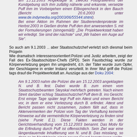
am 15.12.2003 Angeklagte B. zwecks Fotografierens der
Kundgebung sich ihm zufällig näherte und erkannte, versetzte
Puff ihm im Vorbeigehen einen Ellbogencheck in den Bauch
(Bericht vom 20.6.2003 unter
www.de.indymedia.org/2003/06/55544.shtml
).
Bei einer Aktion im Rahmen der Studierendenproteste im
Herbst 2003 in Gießen drohte Puff den dort anwesenden S. mit
der Formulierungen (sinngemäß): „Die Projektwerkstatt haben
wir erledigt. Sie sind der nächste“ und „Wir haben ein Auge auf
Sie“.
So auch am 9.1.2003 ... aber Staatsschutzchef verletzt sich diesmal beim
Prügeln
Wie dramatisch interessensorientiert Polizei und Justiz arbeiten, zeigt der
Fall des Ex-Staatsschützer-Chefs (SPD). Sein Faustschlag wurde zur
Körperverletzung gegen ihn umgedreht, d.h. der Täter wurde zum Opfer,
der Geschlagene in erster Instanz verurteilt. In ihrer Wut griff die Polizei
tags drauf die Projektwerkstatt an. Auszüge aus der
Doku 2004
:
Am 9.1.2003 nahm die Polizei die am 15.12.2003 angeklagten
N. und B. fest. Dabei wurde B. zum einen vom
Staatsschutzbeamten Steyskal mehrfach getreten. Nach einem
Streit darüber schlug Staatsschutzchef Puff dem B. ins Gesicht.
Erst einige Tage später legt Puff ein Attest und einen Bericht
vor, in dem er eine Verletzung durch B. erfindet. Attest und
Bericht passen nicht zusammen, zudem fällt auf, dass in
Aktenvermerken der Polizei vom Tag der Verhaftung keinerlei
Hinweise auf die vermeintliche Körperverletzung zu finden sind
(siehe Punkt E.1). Diese Fakten werden in der
Gerichtsverhandlung vom 15.12.2003 benannt. Das Motiv für
die Erfindung durch Puff ist offensichtlich. Sein Ziel war eine
längerdauernde Inhaftierung von N. und B. Das misslang, so