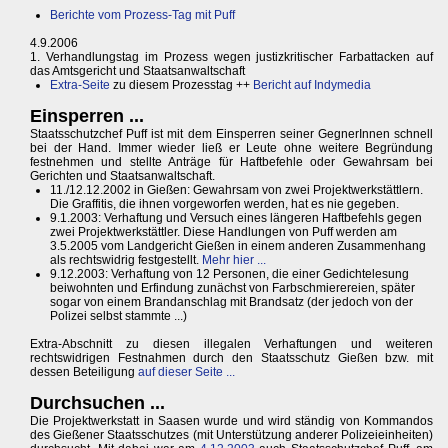
Berichte vom Prozess-Tag mit Puff
4.9.2006
1. Verhandlungstag im Prozess wegen justizkritischer Farbattacken auf
das Amtsgericht und Staatsanwaltschaft
Extra-Seite
zu diesem Prozesstag ++
Bericht auf Indymedia
Einsperren ...
Staatsschutzchef Puff ist mit dem Einsperren seiner GegnerInnen schnell
bei der Hand. Immer wieder ließ er Leute ohne weitere Begründung
festnehmen und stellte Anträge für Haftbefehle oder Gewahrsam bei
Gerichten und Staatsanwaltschaft.
11./12.12.2002 in Gießen: Gewahrsam von zwei Projektwerkstättlern.
Die Graffitis, die ihnen vorgeworfen werden, hat es nie gegeben.
9.1.2003: Verhaftung und Versuch eines längeren Haftbefehls gegen
zwei Projektwerkstättler. Diese Handlungen von Puff werden am
3.5.2005 vom Landgericht Gießen in einem anderen Zusammenhang
als rechtswidrig festgestellt.
Mehr hier ...
9.12.2003: Verhaftung von 12 Personen, die einer Gedichtelesung
beiwohnten und Erfindung zunächst von Farbschmierereien, später
sogar von einem Brandanschlag mit Brandsatz (der jedoch von der
Polizei selbst stammte ...)
Extra-Abschnitt zu diesen illegalen Verhaftungen und weiteren
rechtswidrigen Festnahmen durch den Staatsschutz Gießen bzw. mit
dessen Beteiligung
auf dieser Seite ...
Durchsuchen ...
Die Projektwerkstatt in Saasen wurde und wird ständig von Kommandos
des Gießener Staatsschutzes (mit Unterstützung anderer Polizeieinheiten)