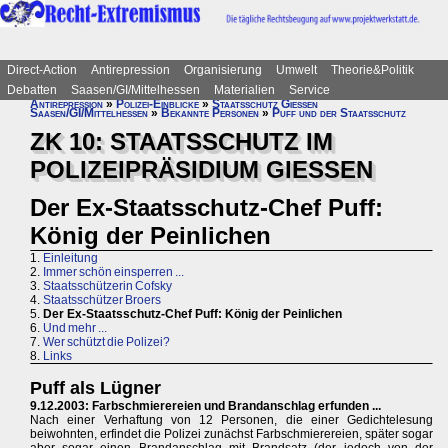
Direct-Action
Antirepression
Organisierung
Umwelt
Theorie&Politik
Debatten
Saasen/GI/Mittelhessen
Materialien
Service
Antirepression
»
Polizei-Einblicke
»
Staatsschutz Gießen
Saasen/GI/Mittelhessen
»
Bekannte Personen
»
Puff und der Staatsschutz
ZK 10: STAATSSCHUTZ IM
POLIZEIPRÄSIDIUM GIESSEN
Der Ex-Staatsschutz-Chef Puff:
König der Peinlichen
1.
Einleitung
2.
Immer schön einsperren ...
3.
Staatsschützerin Cofsky
4.
Staatsschützer Broers
5.
Der Ex-Staatsschutz-Chef Puff: König der Peinlichen
6.
Und mehr ...
7.
Wer schützt die Polizei?
8.
Links
Puff als Lügner
9.12.2003: Farbschmierereien und Brandanschlag erfunden ...
Nach einer Verhaftung von 12 Personen, die einer Gedichtelesung
beiwohnten, erfindet die Polizei zunächst Farbschmierereien, später sogar