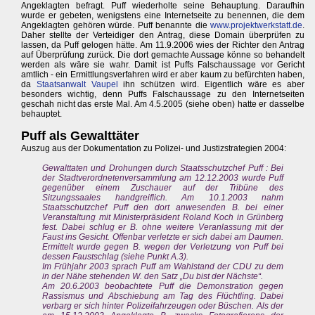
Angeklagten befragt. Puff wiederholte seine Behauptung. Daraufhin
wurde er gebeten, wenigstens eine Internetseite zu benennen, die dem
Angeklagten gehören würde. Puff benannte die
www.projektwerkstatt.de
.
Daher stellte der Verteidiger den Antrag, diese Domain überprüfen zu
lassen, da Puff gelogen hätte. Am 11.9.2006 wies der Richter den Antrag
auf Überprüfung zurück. Die dort gemachte Aussage könne so behandelt
werden als wäre sie wahr. Damit ist Puffs Falschaussage vor Gericht
amtlich - ein Ermittlungsverfahren wird er aber kaum zu befürchten haben,
da
Staatsanwalt Vaupel
ihn schützen wird. Eigentlich wäre es aber
besonders wichtig, denn Puffs Falschaussage zu den Internetseiten
geschah nicht das erste Mal. Am 4.5.2005 (siehe oben) hatte er dasselbe
behauptet.
Puff als Gewalttäter
Auszug aus der Dokumentation zu Polizei- und Justizstrategien 2004:
Gewalttaten und Drohungen durch Staatsschutzchef Puff : Bei
der Stadtverordnetenversammlung am 12.12.2003 wurde Puff
gegenüber einem Zuschauer auf der Tribüne des
Sitzungssaales handgreiflich. Am 10.1.2003 nahm
Staatsschutzchef Puff den dort anwesenden B. bei einer
Veranstaltung mit Ministerpräsident Roland Koch in Grünberg
fest. Dabei schlug er B. ohne weitere Veranlassung mit der
Faust ins Gesicht. Offenbar verletzte er sich dabei am Daumen.
Ermittelt wurde gegen B. wegen der Verletzung von Puff bei
dessen Faustschlag (siehe Punkt A.3).
Im Frühjahr 2003 sprach Puff am Wahlstand der CDU zu dem
in der Nähe stehenden W. den Satz „Du bist der Nächste“.
Am 20.6.2003 beobachtete Puff die Demonstration gegen
Rassismus und Abschiebung am Tag des Flüchtling. Dabei
verbarg er sich hinter Polizeifahrzeugen oder Büschen. Als der