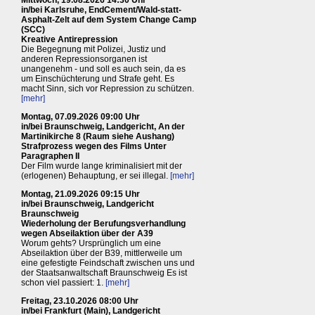
Mittwoch, 19.08.2026 14:30 Uhr
in/bei Karlsruhe, EndCement/Wald-statt-
Asphalt-Zelt auf dem System Change Camp
(SCC)
Kreative Antirepression
Die Begegnung mit Polizei, Justiz und
anderen Repressionsorganen ist
unangenehm - und soll es auch sein, da es
um Einschüchterung und Strafe geht. Es
macht Sinn, sich vor Repression zu schützen.
[mehr]
Montag, 07.09.2026 09:00 Uhr
in/bei Braunschweig, Landgericht, An der
Martinikirche 8 (Raum siehe Aushang)
Strafprozess wegen des Films Unter
Paragraphen II
Der Film wurde lange kriminalisiert mit der
(erlogenen) Behauptung, er sei illegal.
[mehr]
Montag, 21.09.2026 09:15 Uhr
in/bei Braunschweig, Landgericht
Braunschweig
Wiederholung der Berufungsverhandlung
wegen Abseilaktion über der A39
Worum gehts? Ursprünglich um eine
Abseilaktion über der B39, mittlerweile um
eine gefestigte Feindschaft zwischen uns und
der Staatsanwaltschaft Braunschweig Es ist
schon viel passiert: 1.
[mehr]
Freitag, 23.10.2026 08:00 Uhr
in/bei Frankfurt (Main), Landgericht