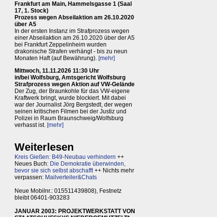
Frankfurt am Main, Hammelsgasse 1 (Saal
17, 1. Stock)
Prozess wegen Abseilaktion am 26.10.2020
über A5
In der ersten Instanz im Strafprozess wegen
einer Abseilaktion am 26.10.2020 über der A5
bei Frankfurt Zeppelinheim wurden
drakonische Strafen verhängt - bis zu neun
Monaten Haft (auf Bewährung).
[mehr]
Mittwoch, 11.11.2026 11:30 Uhr
in/bei Wolfsburg, Amtsgericht Wolfsburg
Strafprozess wegen Aktion auf VW-Gelände
Der Zug, der Braunkohle für das VW-eigene
Kraftwerk bringt, wurde blockiert. Mit dabei
war der Journalist Jörg Bergstedt, der wegen
seinen kritischen Filmen bei der Justiz und
Polizei in Raum Braunschweig/Wolfsburg
verhasst ist.
[mehr]
Weiterlesen
Kreis Gießen: B49-Neubau verhindern
++
Neues Buch:
Die Demokratie überwinden,
bevor sie sich selbst abschafft
++ Nichts mehr
verpassen:
Mailverteiler&Chats
Neue Mobilnr.: 015511439808), Festnetz
bleibt 06401-903283
JANUAR 2003: PROJEKTWERKSTATT VON