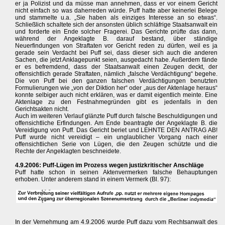
er ja Polizist und da müsse man annehmen, dass er vor einem Gericht
nicht einfach so was daherreden würde. Puff hatte aber keinerlei Belege
und stammelte u.a. „Sie haben als einziges Interesse an so etwas“.
Schließlich schaltete sich der ansonsten üblich schläfrige Staatsanwalt ein
und forderte ein Ende solcher Fragerei. Das Gerichte prüfte das dann,
während der Angeklagte B. darauf bestand, über ständige
Neuerfindungen von Straftaten vor Gericht reden zu dürfen, weil es ja
gerade sein Verdacht bei Puff sei, dass dieser sich auch die anderen
Sachen, die jetzt Anklagepunkt seien, ausgedacht habe. Außerdem fände
er es befremdend, dass der Staatsanwalt einen Zeugen deckt, der
offensichtlich gerade Straftaten, nämlich „falsche Verdächtigung“ begehe.
Die von Puff bei den ganzen falschen Verdächtigungen benutzten
Formulierungen wie „von der Diktion her“ oder „aus der Aktenlage heraus“
konnte selbiger auch nicht erklären, was er damit eigentlich meinte. Eine
Aktenlage zu den Festnahmegründen gibt es jedenfalls in den
Gerichtsakten nicht.
Auch im weiteren Verlauf glänzte Puff durch falsche Beschuldigungen und
offensichtliche Erfindungen. Am Ende beantragte der Angeklagte B. die
Vereidigung von Puff. Das Gericht beriet und LEHNTE DEN ANTRAG AB!
Puff wurde nicht vereidigt – ein unglaublicher Vorgang nach einer
offensichtlichen Serie von Lügen, die den Zeugen schützte und die
Rechte der Angeklagten beschneidete.
4.9.2006: Puff-Lügen im Prozess wegen justizkritischer Anschläge
Puff hatte schon in seinen Aktenvermerken falsche Behauptungen
erhoben. Unter anderem stand in einem Vermerk (Bl. 97):
In der Vernehmung am 4.9.2006 wurde Puff dazu vom Rechtsanwalt des