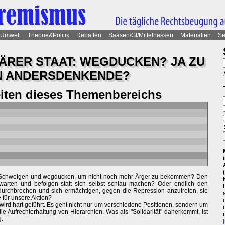
Umwelt
Theorie&Politik
Debatten
Saasen/GI/Mittelhessen
Materialien
Se
TÄRER STAAT: WEGDUCKEN? JA ZU
N ANDERSDENKENDE?
eiten dieses Themenbereichs
t? Schweigen und wegducken, um nicht noch mehr Ärger zu bekommen? Den
warten und befolgen statt sich selbst schlau machen? Oder endlich den
 durchbrechen und sich ermächtigen, gegen die Repression anzutreten, sie
für unsere Aktion?
wird hart geführt. Es geht nicht nur um verschiedene Positionen, sondern um
ie Aufrechterhaltung von Hierarchien. Was als "Solidarität" daherkommt, ist
g.