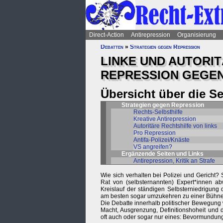
Direct-Action
Antirepression
Organisierung
Debatten
»
Strategien gegen Repression
LINKE UND AUTORI
REPRESSION GEGE
Übersicht über die S
Strategien gegen Repression
Rechts-Selbsthilfe
Kreative Antirepression
Autoritäre Rechtshilfe von links
Pro Repression
Antifa-Polizei/Knäste
VS angreifen?
Ergänzende Seiten und Links
Antirepression, Kritik an Strafe
Wie sich verhalten bei Polizei und Gerich
Rat von (selbsternannten) Expert*innen ab
Kreislauf der ständigen Selbsterniedrigung
am besten sogar umzukehren zu einer Bühne 
Die Debatte innerhalb politischer Bewegung 
Macht, Ausgrenzung, Definitionshoheit und d
oft auch oder sogar nur eines: Bevormundun