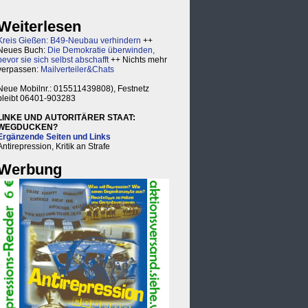
Weiterlesen
Kreis Gießen: B49-Neubau verhindern
++
Neues Buch:
Die Demokratie überwinden,
bevor sie sich selbst abschafft
++ Nichts mehr
verpassen:
Mailverteiler&Chats
Neue Mobilnr.: 015511439808), Festnetz
bleibt 06401-903283
LINKE UND AUTORITÄRER STAAT:
WEGDUCKEN?
Ergänzende Seiten und Links
Antirepression, Kritik an Strafe
Werbung