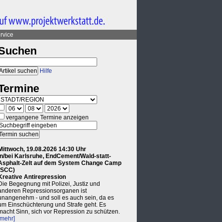
rvice
Suchen
Hilfe
Termine
vergangene Termine anzeigen
Mittwoch, 19.08.2026 14:30 Uhr
in/bei Karlsruhe, EndCement/Wald-statt-
Asphalt-Zelt auf dem System Change Camp
(SCC)
Kreative Antirepression
Die Begegnung mit Polizei, Justiz und
anderen Repressionsorganen ist
unangenehm - und soll es auch sein, da es
um Einschüchterung und Strafe geht. Es
macht Sinn, sich vor Repression zu schützen.
[mehr]