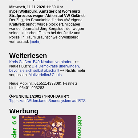
Mittwoch, 11.11.2026 11:30 Uhr
in/bei Wolfsburg, Amtsgericht Wolfsburg
Strafprozess wegen Aktion auf VW-Gelände
Der Zug, der Braunkohle für das VW-eigene
Kraftwerk bringt, wurde blockiert. Mit dabei
war der Journalist Jörg Bergstedt, der wegen
seinen kritischen Filmen bei der Justiz und
Polizei in Raum Braunschweig/Wolfsburg
verhasst ist.
[mehr]
Weiterlesen
Kreis Gießen: B49-Neubau verhindern
++
Neues Buch:
Die Demokratie überwinden,
bevor sie sich selbst abschafft
++ Nichts mehr
verpassen:
Mailverteiler&Chats
Neue Mobilnr.: 015511439808), Festnetz
bleibt 06401-903283
Ö-PUNKTE 1/2001 ("FRÜHJAHR")
Tipps zum Widerstand: Soundsystem auf RTS
Werbung