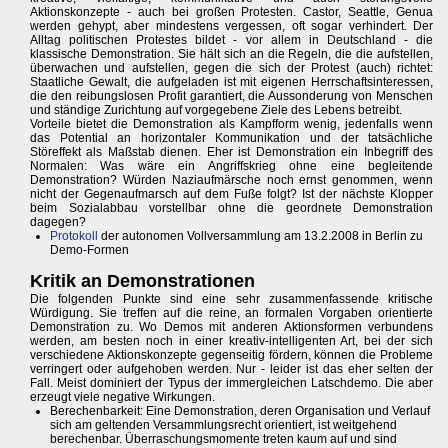
Aktionskonzepte - auch bei großen Protesten. Castor, Seattle, Genua
werden gehypt, aber mindestens vergessen, oft sogar verhindert. Der
Alltag politischen Protestes bildet - vor allem in Deutschland - die
klassische Demonstration. Sie hält sich an die Regeln, die die aufstellen,
überwachen und aufstellen, gegen die sich der Protest (auch) richtet:
Staatliche Gewalt, die aufgeladen ist mit eigenen Herrschaftsinteressen,
die den reibungslosen Profit garantiert, die Aussonderung von Menschen
und ständige Zurichtung auf vorgegebene Ziele des Lebens betreibt.
Vorteile bietet die Demonstration als Kampfform wenig, jedenfalls wenn
das Potential an horizontaler Kommunikation und der tatsächliche
Störeffekt als Maßstab dienen. Eher ist Demonstration ein Inbegriff des
Normalen: Was wäre ein Angriffskrieg ohne eine begleitende
Demonstration? Würden Naziaufmärsche noch ernst genommen, wenn
nicht der Gegenaufmarsch auf dem Fuße folgt? Ist der nächste Klopper
beim Sozialabbau vorstellbar ohne die geordnete Demonstration
dagegen?
Protokoll
der autonomen Vollversammlung am 13.2.2008 in Berlin zu
Demo-Formen
Kritik an Demonstrationen
Die folgenden Punkte sind eine sehr zusammenfassende kritische
Würdigung. Sie treffen auf die reine, an formalen Vorgaben orientierte
Demonstration zu. Wo Demos mit anderen Aktionsformen verbundens
werden, am besten noch in einer kreativ-intelligenten Art, bei der sich
verschiedene Aktionskonzepte gegenseitig fördern, können die Probleme
verringert oder aufgehoben werden. Nur - leider ist das eher selten der
Fall. Meist dominiert der Typus der immergleichen Latschdemo. Die aber
erzeugt viele negative Wirkungen.
Berechenbarkeit: Eine Demonstration, deren Organisation und Verlauf
sich am geltenden Versammlungsrecht orientiert, ist weitgehend
berechenbar. Überraschungsmomente treten kaum auf und sind