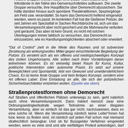
Infostände in der Nähe des Genversuchsfeldes aufbauen. Die zweite
Gruppe versuchte, ihre Hauptfläche über Demorecht abzusichern. Sie
hätte darüber hinaus auch spontane Theateraktionen, Spaziergänge
am Feld usw. veranstaltet. So kann das Demorecht helfend eingesetzt
werden, wenn es passt. Im konkreten Fall hat die Gießener Polizei, die
seit Jahren ein Spezialfall in Sachen Rechtsbrüche ist, sich um das
Versammlungsrecht aber nicht geschert und die Mahnwache verboten
und geräumt. Das aber ist kein Grund, es nicht mit solchen
Überlegungen immer taktisch zu versuchen, das Demorecht so
einzusetzen, wie es Handlungsmöglichkeiten absichert oder erweitert.
"Out of Control" zielt in die Weite des Raumes und ist subversive
Zerstreung als wirkungsvolles Mittel gegen einschließende Begleitung der
Polizei. Es versteht sich als ein offenes und niedrigschwelliges Konzept
des zivilen Ungehorsams. Alle sollen nach ihren Vorstellungen daran
teilnehmen können. Es ist vielseitig bietet Raum für Kunst, Kultur,
politische Intervention oder autonome Praxis. Es setzt auf unsere
Beweglichkeit und Spontanität, lebt von Gewusel und unwiderstehlichem
Chaos. Es ist keine feste Gruppe und kein fertiges Konzept, sondern eine
Art offenes Label. Eine Einladung an alle, die sich der polizeilichen
Sicherheitsarchitektur entziehen wollen.
(
Quelle wie oben
)
Straßenprotestformen ohne Demorecht
Auf Straßen und öffentlichen Plätzen unterwegs zu sein, geht natürlich
auch ohne Versammlungsrecht. Dann riskiert mensch zwar eine
Ordnungswidrigkeitsstrafe wegen Teilnahme an einer illegalen
Versammlung, aber so einfach ist das gar nicht, nachzuweisen, dass es
eine solche ist. Wenn die Versammlung nämlich keine Leiter*innen hat
bzw. keine zu finden sind, ist nämlich auf jeden Fall schon mal niemand
strafrechtlich belangbar. Und ob für Bussgelder Verfahren eingeleitet
werden, wenn es viele sind und alle vielfältigen Protest ankündigen, darf