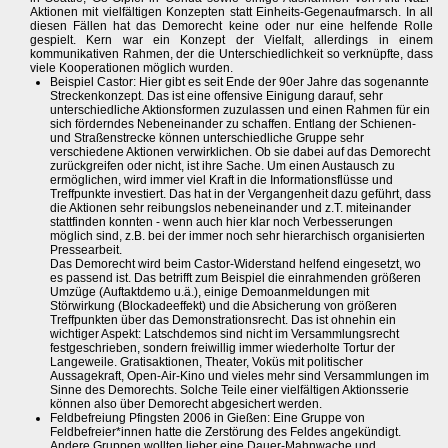
Aktionen mit vielfältigen Konzepten statt Einheits-Gegenaufmarsch. In all
diesen Fällen hat das Demorecht keine oder nur eine helfende Rolle
gespielt. Kern war ein Konzept der Vielfalt, allerdings in einem
kommunikativen Rahmen, der die Unterschiedlichkeit so verknüpfte, dass
viele Kooperationen möglich wurden.
Beispiel Castor: Hier gibt es seit Ende der 90er Jahre das sogenannte
Streckenkonzept. Das ist eine offensive Einigung darauf, sehr
unterschiedliche Aktionsformen zuzulassen und einen Rahmen für ein
sich förderndes Nebeneinander zu schaffen. Entlang der Schienen-
und Straßenstrecke können unterschiedliche Gruppe sehr
verschiedene Aktionen verwirklichen. Ob sie dabei auf das Demorecht
zurückgreifen oder nicht, ist ihre Sache. Um einen Austausch zu
ermöglichen, wird immer viel Kraft in die Informationsflüsse und
Treffpunkte investiert. Das hat in der Vergangenheit dazu geführt, dass
die Aktionen sehr reibungslos nebeneinander und z.T. miteinander
stattfinden konnten - wenn auch hier klar noch Verbesserungen
möglich sind, z.B. bei der immer noch sehr hierarchisch organisierten
Pressearbeit.
Das Demorecht wird beim Castor-Widerstand helfend eingesetzt, wo
es passend ist. Das betrifft zum Beispiel die einrahmenden größeren
Umzüge (Auftaktdemo u.ä.), einige Demoanmeldungen mit
Störwirkung (Blockadeeffekt) und die Absicherung von größeren
Treffpunkten über das Demonstrationsrecht. Das ist ohnehin ein
wichtiger Aspekt: Latschdemos sind nicht im Versammlungsrecht
festgeschrieben, sondern freiwillig immer wiederholte Tortur der
Langeweile. Gratisaktionen, Theater, Voküs mit politischer
Aussagekraft, Open-Air-Kino und vieles mehr sind Versammlungen im
Sinne des Demorechts. Solche Teile einer vielfältigen Aktionsserie
können also über Demorecht abgesichert werden.
Feldbefreiung Pfingsten 2006 in Gießen: Eine Gruppe von
Feldbefreier*innen hatte die Zerstörung des Feldes angekündigt.
Andere Gruppen wollten lieber eine Dauer-Mahnwache und