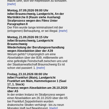
macht Sinn, sich vor Repression zu schützen.
[mehr]
Montag, 07.09.2026 09:00 Uhr
in/bei Braunschweig, Landgericht, An der
Martinikirche 8 (Raum siehe Aushang)
Strafprozess wegen des Films Unter
Paragraphen II
Der Film wurde lange kriminalisiert mit der
(erlogenen) Behauptung, er sei illegal.
[mehr]
Montag, 21.09.2026 09:15 Uhr
in/bei Braunschweig, Landgericht
Braunschweig
Wiederholung der Berufungsverhandlung
wegen Abseilaktion über der A39
Worum gehts? Ursprünglich um eine
Abseilaktion über der B39, mittlerweile um
eine gefestigte Feindschaft zwischen uns und
der Staatsanwaltschaft Braunschweig Es ist
schon viel passiert: 1.
[mehr]
Freitag, 23.10.2026 08:00 Uhr
in/bei Frankfurt (Main), Landgericht
Frankfurt am Main, Hammelsgasse 1 (Saal
17, 1. Stock)
Prozess wegen Abseilaktion am 26.10.2020
über A5
In der ersten Instanz im Strafprozess wegen
einer Abseilaktion am 26.10.2020 über der A5
bei Frankfurt Zeppelinheim wurden
drakonische Strafen verhängt - bis zu neun
Monaten Haft (auf Bewährung).
[mehr]