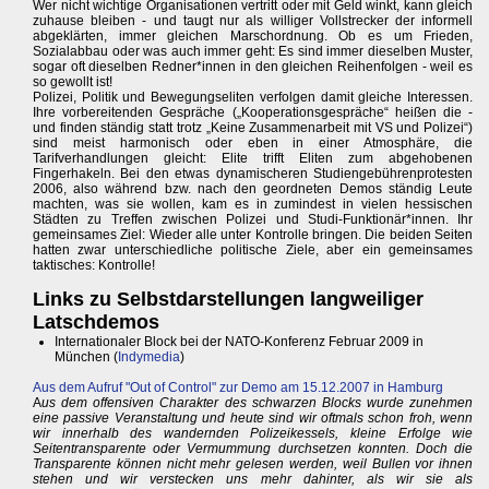
Wer nicht wichtige Organisationen vertritt oder mit Geld winkt, kann gleich
zuhause bleiben - und taugt nur als williger Vollstrecker der informell
abgeklärten, immer gleichen Marschordnung. Ob es um Frieden,
Sozialabbau oder was auch immer geht: Es sind immer dieselben Muster,
sogar oft dieselben Redner*innen in den gleichen Reihenfolgen - weil es
so gewollt ist!
Polizei, Politik und Bewegungseliten verfolgen damit gleiche Interessen.
Ihre vorbereitenden Gespräche („Kooperationsgespräche“ heißen die -
und finden ständig statt trotz „Keine Zusammenarbeit mit VS und Polizei“)
sind meist harmonisch oder eben in einer Atmosphäre, die
Tarifverhandlungen gleicht: Elite trifft Eliten zum abgehobenen
Fingerhakeln. Bei den etwas dynamischeren Studiengebührenprotesten
2006, also während bzw. nach den geordneten Demos ständig Leute
machten, was sie wollen, kam es in zumindest in vielen hessischen
Städten zu Treffen zwischen Polizei und Studi-Funktionär*innen. Ihr
gemeinsames Ziel: Wieder alle unter Kontrolle bringen. Die beiden Seiten
hatten zwar unterschiedliche politische Ziele, aber ein gemeinsames
taktisches: Kontrolle!
Links zu Selbstdarstellungen langweiliger
Latschdemos
Internationaler Block bei der NATO-Konferenz Februar 2009 in
München (
Indymedia
)
Aus dem Aufruf "Out of Control" zur Demo am 15.12.2007 in Hamburg
A
us dem offensiven Charakter des schwarzen Blocks wurde zunehmen
eine passive Veranstaltung und heute sind wir oftmals schon froh, wenn
wir innerhalb des wandernden Polizeikessels, kleine Erfolge wie
Seitentransparente oder Vermummung durchsetzen konnten. Doch die
Transparente können nicht mehr gelesen werden, weil Bullen vor ihnen
stehen und wir verstecken uns mehr dahinter, als wir sie als