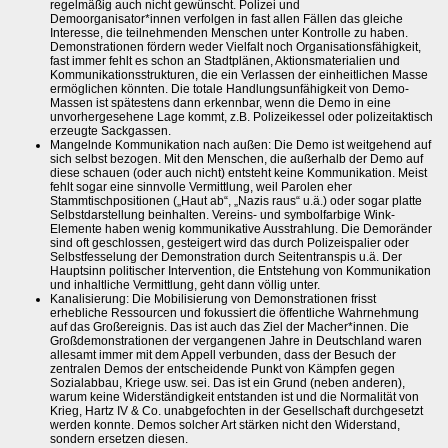
regelmäßig auch nicht gewünscht. Polizei und
Demoorganisator*innen verfolgen in fast allen Fällen das gleiche
Interesse, die teilnehmenden Menschen unter Kontrolle zu haben.
Demonstrationen fördern weder Vielfalt noch Organisationsfähigkeit,
fast immer fehlt es schon an Stadtplänen, Aktionsmaterialien und
Kommunikationsstrukturen, die ein Verlassen der einheitlichen Masse
ermöglichen könnten. Die totale Handlungsunfähigkeit von Demo-
Massen ist spätestens dann erkennbar, wenn die Demo in eine
unvorhergesehene Lage kommt, z.B. Polizeikessel oder polizeitaktisch
erzeugte Sackgassen.
Mangelnde Kommunikation nach außen: Die Demo ist weitgehend auf
sich selbst bezogen. Mit den Menschen, die außerhalb der Demo auf
diese schauen (oder auch nicht) entsteht keine Kommunikation. Meist
fehlt sogar eine sinnvolle Vermittlung, weil Parolen eher
Stammtischpositionen („Haut ab“, „Nazis raus“ u.ä.) oder sogar platte
Selbstdarstellung beinhalten. Vereins- und symbolfarbige Wink-
Elemente haben wenig kommunikative Ausstrahlung. Die Demoränder
sind oft geschlossen, gesteigert wird das durch Polizeispalier oder
Selbstfesselung der Demonstration durch Seitentranspis u.ä. Der
Hauptsinn politischer Intervention, die Entstehung von Kommunikation
und inhaltliche Vermittlung, geht dann völlig unter.
Kanalisierung: Die Mobilisierung von Demonstrationen frisst
erhebliche Ressourcen und fokussiert die öffentliche Wahrnehmung
auf das Großereignis. Das ist auch das Ziel der Macher*innen. Die
Großdemonstrationen der vergangenen Jahre in Deutschland waren
allesamt immer mit dem Appell verbunden, dass der Besuch der
zentralen Demos der entscheidende Punkt von Kämpfen gegen
Sozialabbau, Kriege usw. sei. Das ist ein Grund (neben anderen),
warum keine Widerständigkeit entstanden ist und die Normalität von
Krieg, Hartz IV & Co. unabgefochten in der Gesellschaft durchgesetzt
werden konnte. Demos solcher Art stärken nicht den Widerstand,
sondern ersetzen diesen.