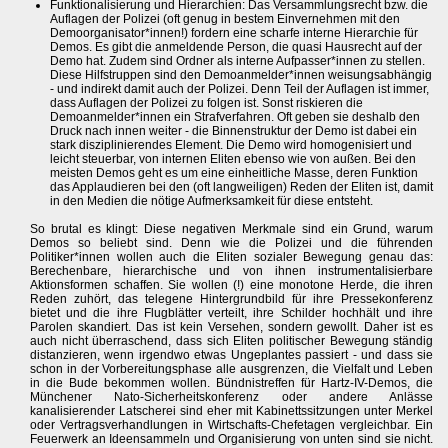
Funktionalisierung und Hierarchien: Das Versammlungsrecht bzw. die
Auflagen der Polizei (oft genug in bestem Einvernehmen mit den
Demoorganisator*innen!) fordern eine scharfe interne Hierarchie für
Demos. Es gibt die anmeldende Person, die quasi Hausrecht auf der
Demo hat. Zudem sind Ordner als interne Aufpasser*innen zu stellen.
Diese Hilfstruppen sind den Demoanmelder*innen weisungsabhängig
- und indirekt damit auch der Polizei. Denn Teil der Auflagen ist immer,
dass Auflagen der Polizei zu folgen ist. Sonst riskieren die
Demoanmelder*innen ein Strafverfahren. Oft geben sie deshalb den
Druck nach innen weiter - die Binnenstruktur der Demo ist dabei ein
stark disziplinierendes Element. Die Demo wird homogenisiert und
leicht steuerbar, von internen Eliten ebenso wie von außen. Bei den
meisten Demos geht es um eine einheitliche Masse, deren Funktion
das Applaudieren bei den (oft langweiligen) Reden der Eliten ist, damit
in den Medien die nötige Aufmerksamkeit für diese entsteht.
So brutal es klingt: Diese negativen Merkmale sind ein Grund, warum
Demos so beliebt sind. Denn wie die Polizei und die führenden
Politiker*innen wollen auch die Eliten sozialer Bewegung genau das:
Berechenbare, hierarchische und von ihnen instrumentalisierbare
Aktionsformen schaffen. Sie wollen (!) eine monotone Herde, die ihren
Reden zuhört, das telegene Hintergrundbild für ihre Pressekonferenz
bietet und die ihre Flugblätter verteilt, ihre Schilder hochhält und ihre
Parolen skandiert. Das ist kein Versehen, sondern gewollt. Daher ist es
auch nicht überraschend, dass sich Eliten politischer Bewegung ständig
distanzieren, wenn irgendwo etwas Ungeplantes passiert - und dass sie
schon in der Vorbereitungsphase alle ausgrenzen, die Vielfalt und Leben
in die Bude bekommen wollen. Bündnistreffen für Hartz-IV-Demos, die
Münchener Nato-Sicherheitskonferenz oder andere Anlässe
kanalisierender Latscherei sind eher mit Kabinettssitzungen unter Merkel
oder Vertragsverhandlungen in Wirtschafts-Chefetagen vergleichbar. Ein
Feuerwerk an Ideensammeln und Organisierung von unten sind sie nicht.