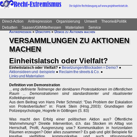
Direct-Action
Antirepression
Organisierung
Umwelt
Theorie&Politik
Debatten
Saasen/GI/Mittelhessen
Materialien
Service
Antirepression
»
Demotipps
»
Demos zu Aktionen machen
VERSAMMLUNGEN ZU AKTIONEN
MACHEN
Einheitslatsch oder Vielfalt?
Einheitslatsch oder Vielfalt?
●
Besetzungen/Blockaden = Demo?
●
Aktionsideen und -beispiele
●
Reclaim the streets & Co.
●
Links und Materialien
Definition von Demonstration
... eng definierte Teilmenge der denkbaren Protestaktionen im öffentlichen
Raum ... Demonstrationen sind standardisierter und ritualisierter
Kollektivprotest
Aus dem Beitrag von Hans Peter Schmalzl: "Das Problem der Eskalation
von Protestverläufen" in: Frank Stein (Hrsg.,2003): Grundlagen der
Polizeipsychologie, Hogrefe in Göttingen (S. 83)
Was macht den Erfolg einer politischen Aktion aus? Öffentliche
Wahrnehmung? Direkte Intervention, d.h. das Stocken im Alltag von
Herrschaft, Profit, Ausgrenzung usw.? Kommunikation in horizontalen
Räumen erzeugen? Oder alles zusammen? Es gab und gibt Beispiele für
kreative, vielfältige, kommunikative und auch störungsvolle