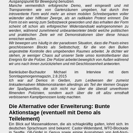
Ausgangspunkt für Bewegung benutzen.
Manche vermeintlich erfolgreiche Demo, weil eingeseilt und mit
Transparenten wie von Gartenzäunen umgeben, hat durch ihre
introvertierte Form wohl mehr an einen mobilen Schrebergarten voller
wütender aber hilfloser Zwerge, als an radikalen Protest erinnert. Die
Form ist ein wenig zum Selbstzweck geworden und das erhalten der Form
scheint oft schon als erfolgreicher Widerstandsakt wahrgenommen zu
werden, während zunehmend unbeantworteter bleibt welche politischen
und praktischen Ziele wir mit Demonstrationen über diese hinaus
erreichen wollen. ...
Wir bewegen uns häufig in der paradoxen Situation, dass die Praxis eines
geschlossenen Blocks als Selbstschutz, für die von den Bullen
angestrebte Kontrolle des umgebenden Raumes arbeitet. Je dichter wir
stehen, je weniger Chaos auf unserer Seite umso kontrollierbarer das
Ereignis für die Polizei. Die Polizei arbeitet beweglich von Außen während
wir uns nach Innen zurückziehen und mit Geschlossenheit antworten.
Bankräuber-Buchautor Michael im Interview mit dem
Sonntagsmorgenmagazin, 2.8.2015
Ich war auf Demos in Gießen, zum Leidwesen der zumeist
linksalternativen Mitdemonstranten allerdings als Teil der kleinen Gruppe
der Spaßguerillos, die sich nicht nur über die überall unverfroren
filmenden Polizisten, sondern auch über die oft allzu ernsthaft
verbissenen Kampfgenossen lustig machten.
Die Alternative oder Erweiterung: Bunte
Aktionstage (eventuell mit Demo als
Teilelement)
Ein Blick auf Massenaktionen, die als schlagkräftig galten, lohnt sich. Im
deutschen Sprachraum sind bekannt: Castor-Widerstand, WTO-Blockade
in Seattle, G8-Gipfel in Genua sowie einige Ausnahmen von Anti-Nazi-