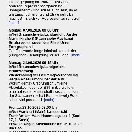
Die Begegnung mit Polizei, Justiz und
anderen Repressionsorganen ist
unangenehm - und soll es auch sein, da es
um Einschüchterung und Strafe geht. Es
macht Sinn, sich vor Repression zu schützen.
[mehr]
Montag, 07.09.2026 09:00 Uhr
in/bei Braunschweig, Landgericht, An der
Martinikirche 8 (Raum siehe Aushang)
Strafprozess wegen des Films Unter
Paragraphen II
Der Film wurde lange kriminalisiert mit der
(erlogenen) Behauptung, er sei illegal.
[mehr]
Montag, 21.09.2026 09:15 Uhr
in/bei Braunschweig, Landgericht
Braunschweig
Wiederholung der Berufungsverhandlung
wegen Abseilaktion über der A39
Worum gehts? Ursprünglich um eine
Abseilaktion über der B39, mittlerweile um
eine gefestigte Feindschaft zwischen uns und
der Staatsanwaltschaft Braunschweig Es ist
schon viel passiert: 1.
[mehr]
Freitag, 23.10.2026 08:00 Uhr
in/bei Frankfurt (Main), Landgericht
Frankfurt am Main, Hammelsgasse 1 (Saal
17, 1. Stock)
Prozess wegen Abseilaktion am 26.10.2020
über A5