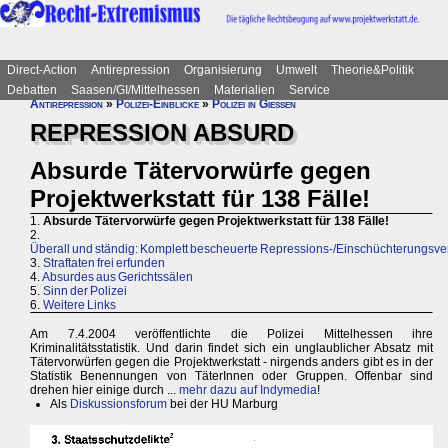
Direct-Action
Antirepression
Organisierung
Umwelt
Theorie&Politik
Debatten
Saasen/GI/Mittelhessen
Materialien
Service
Antirepression
»
Polizei-Einblicke
»
Polizei in Gießen
REPRESSION ABSURD
Absurde Tätervorwürfe gegen
Projektwerkstatt für 138 Fälle!
1.
Absurde Tätervorwürfe gegen Projektwerkstatt für 138 Fälle!
2.
Überall und ständig: Komplett bescheuerte Repressions-/Einschüchterungsv
3.
Straftaten frei erfunden
4.
Absurdes aus Gerichtssälen
5.
Sinn der Polizei
6.
Weitere Links
Am 7.4.2004 veröffentlichte die Polizei Mittelhessen ihre
Kriminalitätsstatistik. Und darin findet sich ein unglaublicher Absatz mit
Tätervorwürfen gegen die Projektwerkstatt - nirgends anders gibt es in der
Statistik Benennungen von TäterInnen oder Gruppen. Offenbar sind
drehen hier einige durch ...
mehr dazu auf Indymedia
!
Als
Diskussionsforum
bei der HU Marburg