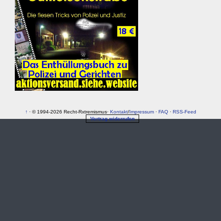
↑
· © 1994-2026 Recht-Rxtremismus·
Kontakt
/
Impressum
·
FAQ
·
RSS-Feed
Vertrag widerrufen