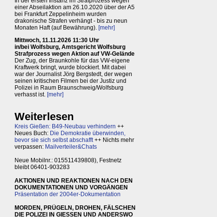
In der ersten Instanz im Strafprozess wegen
einer Abseilaktion am 26.10.2020 über der A5
bei Frankfurt Zeppelinheim wurden
drakonische Strafen verhängt - bis zu neun
Monaten Haft (auf Bewährung).
[mehr]
Mittwoch, 11.11.2026 11:30 Uhr
in/bei Wolfsburg, Amtsgericht Wolfsburg
Strafprozess wegen Aktion auf VW-Gelände
Der Zug, der Braunkohle für das VW-eigene
Kraftwerk bringt, wurde blockiert. Mit dabei
war der Journalist Jörg Bergstedt, der wegen
seinen kritischen Filmen bei der Justiz und
Polizei in Raum Braunschweig/Wolfsburg
verhasst ist.
[mehr]
Weiterlesen
Kreis Gießen: B49-Neubau verhindern
++
Neues Buch:
Die Demokratie überwinden,
bevor sie sich selbst abschafft
++ Nichts mehr
verpassen:
Mailverteiler&Chats
Neue Mobilnr.: 015511439808), Festnetz
bleibt 06401-903283
AKTIONEN UND REAKTIONEN NACH DEN
DOKUMENTATIONEN UND VORGÄNGEN
Präsentation der 2004er-Dokumentation
MORDEN, PRÜGELN, DROHEN, FÄLSCHEN
DIE POLIZEI IN GIESSEN UND ANDERSWO