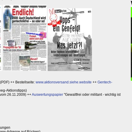
 (PDF) ++ Bestellseite:
www.aktionsversand.siehe.website
++
Gentech-
eg-Aktionstipps)
vom 26.11.2009) ++
Auswertungspapier
"Gewaltfrei oder militant - wichtig ist
iungen
ww-Adresse auf Rücken)