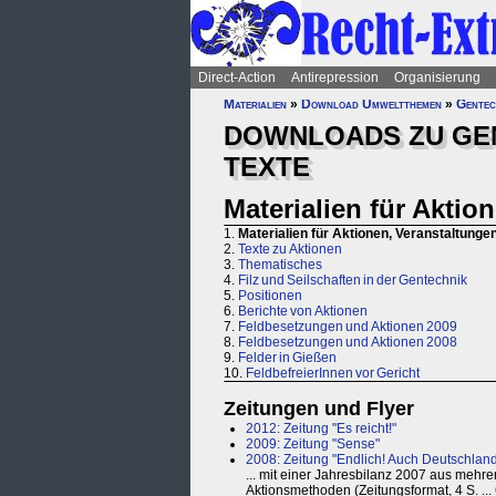
Direct-Action
Antirepression
Organisierung
Materialien
»
Download Umweltthemen
»
Gentec
DOWNLOADS ZU GEN
TEXTE
Materialien für Aktio
1.
Materialien für Aktionen, Veranstaltunge
2.
Texte zu Aktionen
3.
Thematisches
4.
Filz und Seilschaften in der Gentechnik
5.
Positionen
6.
Berichte von Aktionen
7.
Feldbesetzungen und Aktionen 2009
8.
Feldbesetzungen und Aktionen 2008
9.
Felder in Gießen
10.
FeldbefreierInnen vor Gericht
Zeitungen und Flyer
2012: Zeitung "Es reicht!"
2009: Zeitung "Sense"
2008: Zeitung "Endlich! Auch Deutschland 
... mit einer Jahresbilanz 2007 aus meh
Aktionsmethoden (Zeitungsformat, 4 S. ...