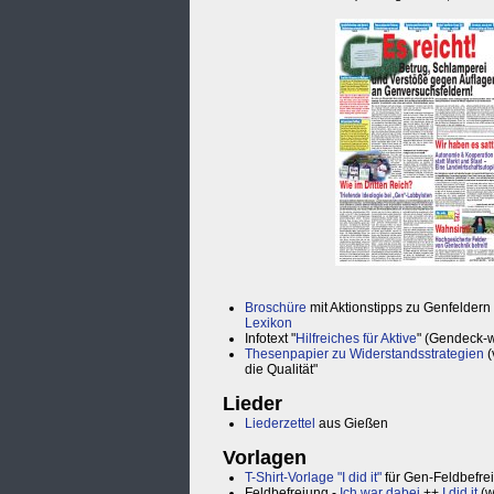
Broschüre
mit Aktionstipps zu Genfeldern
Lexikon
Infotext "
Hilfreiches für Aktive
" (Gendeck-w
Thesenpapier zu Widerstandsstrategien
(
die Qualität"
Lieder
Liederzettel
aus Gießen
Vorlagen
T-Shirt-Vorlage "I did it"
für Gen-Feldbefre
Feldbefreiung -
Ich war dabei
++
I did it
(w