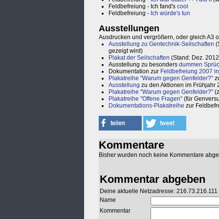
Feldbefreiung - Ich fand's
cool
Feldbefreiung -
Ich würde's tun
Ausstellungen
Ausdrucken und vergrößern, oder gleich A3 
Ausstellung zu Gentechnik-Seilschaften
(
gezeigt wird)
Plakat der Seilschaften
(Stand: Dez. 2012
Ausstellung zu besonders
dummen Sprüc
Dokumentation zur
Feldbefreiung 2007 i
Plakatreihe "Warum gegen Genfelder?"
z
Ausstellung
zu den Aktionen im Frühjahr
Plakatreihe "Warum gegen Genfelder?"
(
Plakatreihe "Offene Fragen"
(für Genvers
Dokumentations-Plakatreihe
zur Feldbefr
Kommentare
Bisher wurden noch keine Kommentare abg
Kommentar abgeben
Deine aktuelle Netzadresse: 216.73.216.111
Name
Kommentar