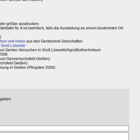
oder größer ausdrucken.
Stelltafel Nr. 8 ist mehrfach, falls die Ausstellung an einem bestimmten Ort
)
hen und Hetze
aus den Gentechnik-Seilschaften
n Groß Lüsewitz
um Gentec-Versuchen in Groß Lüsewitz/AgroBiothechnikum
 2008
zum Genversuchsfeld Gießen)
uchsfeld Gießen)
eiung in Gießen (Pfingsten 2006)
egeben.