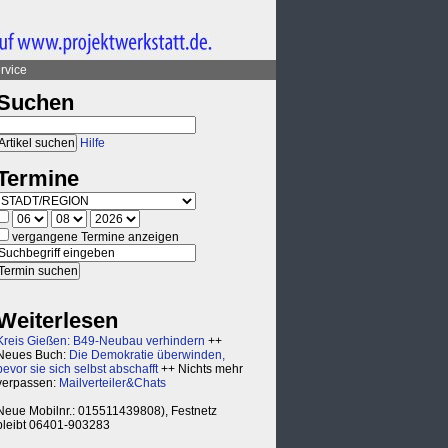
rvice
Suchen
Hilfe
Termine
vergangene Termine anzeigen
Weiterlesen
Kreis Gießen: B49-Neubau verhindern
++
Neues Buch:
Die Demokratie überwinden,
bevor sie sich selbst abschafft
++ Nichts mehr
verpassen:
Mailverteiler&Chats
Neue Mobilnr.: 015511439808), Festnetz
bleibt 06401-903283