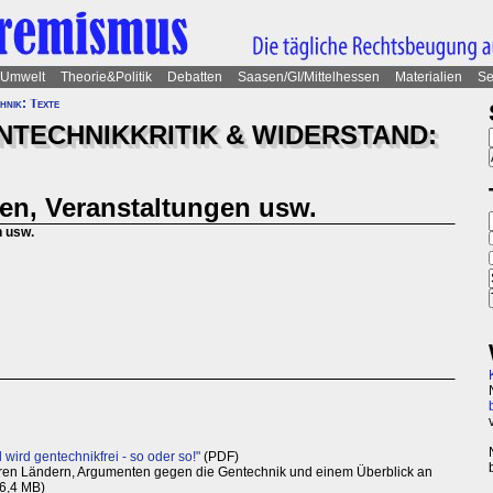
Umwelt
Theorie&Politik
Debatten
Saasen/GI/Mittelhessen
Materialien
Se
hnik: Texte
TECHNIKKRITIK & WIDERSTAND:
nen, Veranstaltungen usw.
n usw.
wird gentechnikfrei - so oder so!"
(PDF)
reren Ländern, Argumenten gegen die Gentechnik und einem Überblick an
 6,4 MB)