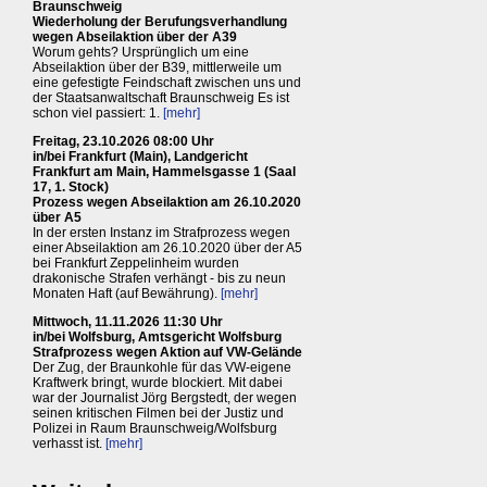
Braunschweig
Wiederholung der Berufungsverhandlung
wegen Abseilaktion über der A39
Worum gehts? Ursprünglich um eine
Abseilaktion über der B39, mittlerweile um
eine gefestigte Feindschaft zwischen uns und
der Staatsanwaltschaft Braunschweig Es ist
schon viel passiert: 1.
[mehr]
Freitag, 23.10.2026 08:00 Uhr
in/bei Frankfurt (Main), Landgericht
Frankfurt am Main, Hammelsgasse 1 (Saal
17, 1. Stock)
Prozess wegen Abseilaktion am 26.10.2020
über A5
In der ersten Instanz im Strafprozess wegen
einer Abseilaktion am 26.10.2020 über der A5
bei Frankfurt Zeppelinheim wurden
drakonische Strafen verhängt - bis zu neun
Monaten Haft (auf Bewährung).
[mehr]
Mittwoch, 11.11.2026 11:30 Uhr
in/bei Wolfsburg, Amtsgericht Wolfsburg
Strafprozess wegen Aktion auf VW-Gelände
Der Zug, der Braunkohle für das VW-eigene
Kraftwerk bringt, wurde blockiert. Mit dabei
war der Journalist Jörg Bergstedt, der wegen
seinen kritischen Filmen bei der Justiz und
Polizei in Raum Braunschweig/Wolfsburg
verhasst ist.
[mehr]