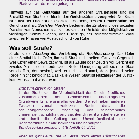
Plädoyer wurde frei vorgetragen.
Hinweis auf das
Gefängnis
auf der anderen Straßenseite und die
Brutalität von Strafe, die hier in den Gerichtssälen erzeugt wird. Der Knast
ist quasi der Friedhof des sozialen Mordens, dessen Henkersstätte der
Gerichtssaal ist.
Soziales Morden
bedeutet die Zerstörung des sozialen
Daseins von Menschen, u.a. seines sozialen Umfelds, der Möglichkeit zur
vielfältigen Kommunikation, des Rückzugs, der selbstbestimmten Wahl
zwischen Phasen von Austausch und von Ruhe.
Was soll Strafe?
Strafe ist die
Ahndung der Verletzung der Rechtsordnung
. Das Opfer
einer Straftat bleibt Opfer, ihm soll Strafe nicht helfen. Ganz im Gegenteil:
Wer Opfer einer Gewalttat wird, ist als Zeuge oder Zeugin vor Gericht ein
zweites Mal in der unterdrückten Rolle. Genugtuung will sich der Staat
verschaffen, der bestraft, weil er nicht klarkommt, dass jemand seine
Regeln nicht befolgt hat. Das kalte Wesen Staat ist Nutznießer der Justiz -
kein Mensch hat was davon.
Zitat zum Zweck von Strafe:
In der Strafe soll die Verbindlichkeit der für ein friedliches
Zusammenleben der Gemeinschaft unabdingbaren
Grundwerte für alle sinnfällig werden. Sie soll neben anderen
Zwecken zumal verletztes Recht durch die
schuldangemessene Abgeltung von tatbestandlich
umgrenzten, schuldhaft verursachten Unrecht wiederherstellen
und damit die Geltung und Unverbrüchlichkeit der
Rechtsordnung für alle bekunden und behaupten.
Bundesverfassungsgericht (BVerfGE 64, 271)
Aber es gibt Leute, die in Strafe noch etwas Hässlicheres