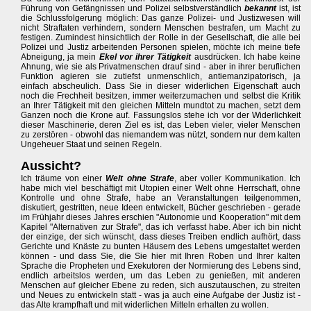
Führung von Gefängnissen und Polizei selbstverständlich
bekannt
ist, ist
die Schlussfolgerung möglich: Das ganze Polizei- und Justizwesen will
nicht Straftaten verhindern, sondern Menschen bestrafen, um Macht zu
festigen. Zumindest hinsichtlich der Rolle in der Gesellschaft, die alle bei
Polizei und Justiz arbeitenden Personen spielen, möchte ich meine tiefe
Abneigung, ja mein
Ekel vor ihrer Tätigkeit
ausdrücken. Ich habe keine
Ahnung, wie sie als Privatmenschen drauf sind - aber in ihrer beruflichen
Funktion agieren sie zutiefst unmenschlich, antiemanzipatorisch, ja
einfach abscheulich. Dass Sie in dieser widerlichen Eigenschaft auch
noch die Frechheit besitzen, immer weiterzumachen und selbst die Kritik
an Ihrer Tätigkeit mit den gleichen Mitteln mundtot zu machen, setzt dem
Ganzen noch die Krone auf. Fassungslos stehe ich vor der Widerlichkeit
dieser Maschinerie, deren Ziel es ist, das Leben vieler, vieler Menschen
zu zerstören - obwohl das niemandem was nützt, sondern nur dem kalten
Ungeheuer Staat und seinen Regeln.
Aussicht?
Ich träume von einer
Welt ohne Strafe
, aber voller Kommunikation. Ich
habe mich viel beschäftigt mit Utopien einer Welt ohne Herrschaft, ohne
Kontrolle und ohne Strafe, habe an Veranstaltungen teilgenommen,
diskutiert, gestritten, neue Ideen entwickelt, Bücher geschrieben - gerade
im Frühjahr dieses Jahres erschien "Autonomie und Kooperation" mit dem
Kapitel "Alternativen zur Strafe", das ich verfasst habe. Aber ich bin nicht
der einzige, der sich wünscht, dass dieses Treiben endlich aufhört, dass
Gerichte und Knäste zu bunten Häusern des Lebens umgestaltet werden
können - und dass Sie, die Sie hier mit Ihren Roben und Ihrer kalten
Sprache die Propheten und Exekutoren der Normierung des Lebens sind,
endlich arbeitslos werden, um das Leben zu genießen, mit anderen
Menschen auf gleicher Ebene zu reden, sich auszutauschen, zu streiten
und Neues zu entwickeln statt - was ja auch eine Aufgabe der Justiz ist -
das Alte krampfhaft und mit widerlichen Mitteln erhalten zu wollen.