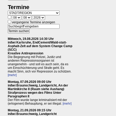
Termine
vergangene Termine anzeigen
Mittwoch, 19.08.2026 14:30 Uhr
in/bei Karlsruhe, EndCement/Wald-statt-
Asphalt-Zelt auf dem System Change Camp
(SCC)
Kreative Antirepression
Die Begegnung mit Polizei, Justiz und
anderen Repressionsorganen ist
unangenehm - und soll es auch sein, da es
um Einschüchterung und Strafe geht. Es
macht Sinn, sich vor Repression zu schützen.
[mehr]
Montag, 07.09.2026 09:00 Uhr
in/bei Braunschweig, Landgericht, An der
Martinikirche 8 (Raum siehe Aushang)
Strafprozess wegen des Films Unter
Paragraphen II
Der Film wurde lange kriminalisiert mit der
(erlogenen) Behauptung, er sei illegal.
[mehr]
Montag, 21.09.2026 09:15 Uhr
in/bei Braunschweig, Landgericht