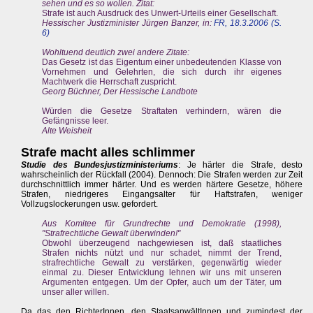
sehen und es so wollen. Zitat:
Strafe ist auch Ausdruck des Unwert-Urteils einer Gesellschaft.
Hessischer Justizminister Jürgen Banzer, in:
FR, 18.3.2006 (S.
6)
Wohltuend deutlich zwei andere Zitate:
Das Gesetz ist das Eigentum einer unbedeutenden Klasse von
Vornehmen und Gelehrten, die sich durch ihr eigenes
Machtwerk die Herrschaft zuspricht.
Georg Büchner, Der Hessische Landbote
Würden die Gesetze Straftaten verhindern, wären die
Gefängnisse leer.
Alte Weisheit
Strafe macht alles schlimmer
Studie des Bundesjustizministeriums
: Je härter die Strafe, desto
wahrscheinlich der Rückfall (2004). Dennoch: Die Strafen werden zur Zeit
durchschnittlich immer härter. Und es werden härtere Gesetze, höhere
Strafen, niedrigeres Eingangsalter für Haftstrafen, weniger
Vollzugslockerungen usw. gefordert.
Aus Komitee für Grundrechte und Demokratie (1998),
"Strafrechtliche Gewalt überwinden!"
Obwohl überzeugend nachgewiesen ist, daß staatliches
Strafen nichts nützt und nur schadet, nimmt der Trend,
strafrechtliche Gewalt zu verstärken, gegenwärtig wieder
einmal zu. Dieser Entwicklung lehnen wir uns mit unseren
Argumenten entgegen. Um der Opfer, auch um der Täter, um
unser aller willen.
Da das den RichterInnen, den StaatsanwältInnen und zumindest der