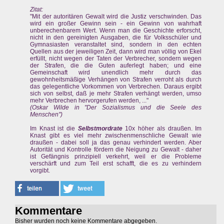
Zitat:
"Mit der autoritären Gewalt wird die Justiz verschwinden. Das
wird ein großer Gewinn sein - ein Gewinn von wahrhaft
unberechenbarem Wert. Wenn man die Geschichte erforscht,
nicht in den gereinigten Ausgaben, die für Volksschüler und
Gymnasiasten veranstaltet sind, sondern in den echten
Quellen aus der jeweiligen Zeit, dann wird man völlig von Ekel
erfüllt, nicht wegen der Taten der Verbrecher, sondern wegen
der Strafen, die die Guten auferlegt haben; und eine
Gemeinschaft wird unendlich mehr durch das
gewohnheitsmäßige Verhängen von Strafen verroht als durch
das gelegentliche Vorkommen von Verbrechen. Daraus ergibt
sich von selbst, daß je mehr Strafen verhängt werden, umso
mehr Verbrechen hervorgerufen werden, ..."
(Oskar Wilde in "Der Sozialismus und die Seele des
Menschen")
Im Knast ist die
Selbstmordrate
10x höher als draußen. Im
Knast gibt es viel mehr zwischenmenschliche Gewalt wie
draußen - dabei soll ja das genau verhindert werden. Aber
Autorität und Kontrolle fördern die Neigung zu Gewalt - daher
ist Gefängnis prinzipiell verkehrt, weil er die Probleme
verschärft und zum Teil erst schafft, die es zu verhindern
vorgibt.
Kommentare
Bisher wurden noch keine Kommentare abgegeben.