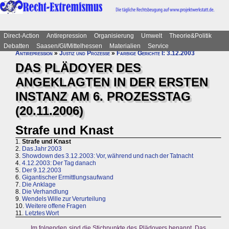
Direct-Action
Antirepression
Organisierung
Umwelt
Theorie&Politik
Debatten
Saasen/GI/Mittelhessen
Materialien
Service
Antirepression
»
Justiz und Prozesse
»
Farbige Gerichte I: 3.12.2003
DAS PLÄDOYER DES
ANGEKLAGTEN IN DER ERSTEN
INSTANZ AM 6. PROZESSTAG
(20.11.2006)
Strafe und Knast
1.
Strafe und Knast
2.
Das Jahr 2003
3.
Showdown des 3.12.2003: Vor, während und nach der Tatnacht
4.
4.12.2003: Der Tag danach
5.
Der 9.12.2003
6.
Gigantischer Ermittlungsaufwand
7.
Die Anklage
8.
Die Verhandlung
9.
Wendels Wille zur Verurteilung
10.
Weitere offene Fragen
11.
Letztes Wort
Im folgenden sind die Stichpunkte des Plädoyers benannt. Das