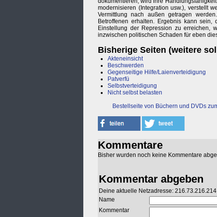
dokumentieren, wird ihre Handlungsfähigkeit 
modernisieren (Integration usw.), verstell
Vermittlung nach außen getragen werden.
Betroffenen erhalten. Ergebnis kann sein, 
Einstellung der Repression zu erreichen, 
inzwischen politischen Schaden für eben dies
Bisherige Seiten (weitere sol
Akteneinsicht
Beschwerden
Gegenseitige Hilfe/Laienverteidigung
Patverfü
Selbstverteidigung
Nicht selbst belasten
Bestellseite von Büchern und DVDs z
Kommentare
Bisher wurden noch keine Kommentare abg
Kommentar abgeben
Deine aktuelle Netzadresse: 216.73.216.214
Name
Kommentar