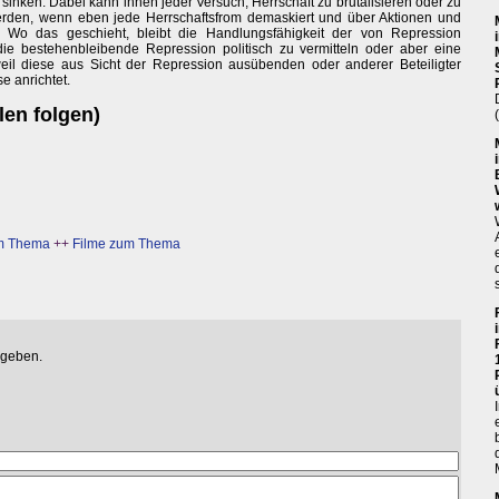
sinken. Dabei kann ihnen jeder Versuch, Herrschaft zu brutalisieren oder zu
t werden, wenn eben jede Herrschaftsfrom demaskiert und über Aktionen und
 Wo das geschieht, bleibt die Handlungsfähigkeit der von Repression
die bestehenbleibende Repression politisch zu vermitteln oder aber eine
weil diese aus Sicht der Repression ausübenden oder anderer Beteiligter
e anrichtet.
len folgen)
um Thema
++
Filme zum Thema
egeben.