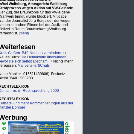
in/bei Wolfsburg, Amtsgericht Wolfsburg
Strafprozess wegen Aktion auf VW-Gelände
Der Zug, der Braunkohle für das VW-eigene
Kraftwerk bringt, wurde blockiert. Mit dabei
war der Journalist Jörg Bergstedt, der wegen
seinen kritischen Filmen bei der Justiz und
Polizei in Raum Braunschweig/Wolfsburg
verhasst ist.
[mehr]
Weiterlesen
Kreis Gießen: B49-Neubau verhindern
++
Neues Buch:
Die Demokratie überwinden,
bevor sie sich selbst abschafft
++ Nichts mehr
verpassen:
Mailverteiler&Chats
Neue Mobilnr.: 015511439808), Festnetz
bleibt 06401-903283
RECHTSLEXIKON
Domainrecht - Rechtsprechung 2000
RECHTSLEXIKON
Leitsatz- und mehr Kommentierungen aus der
Kanzlei Döhmer
Werbung