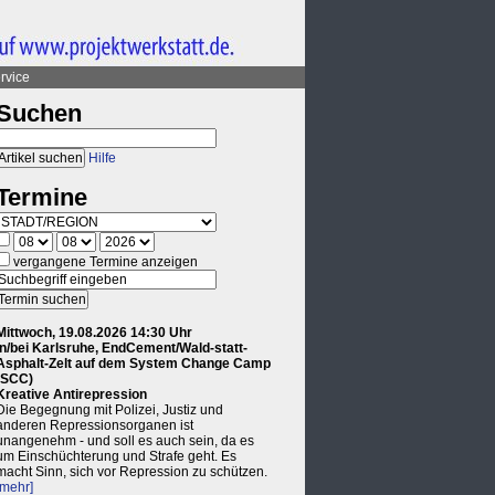
rvice
Suchen
Hilfe
Termine
vergangene Termine anzeigen
Mittwoch, 19.08.2026 14:30 Uhr
in/bei Karlsruhe, EndCement/Wald-statt-
Asphalt-Zelt auf dem System Change Camp
(SCC)
Kreative Antirepression
Die Begegnung mit Polizei, Justiz und
anderen Repressionsorganen ist
unangenehm - und soll es auch sein, da es
um Einschüchterung und Strafe geht. Es
macht Sinn, sich vor Repression zu schützen.
[mehr]