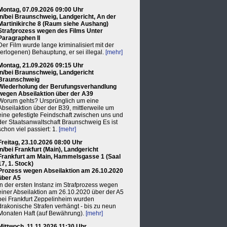
Montag, 07.09.2026 09:00 Uhr
in/bei Braunschweig, Landgericht, An der
Martinikirche 8 (Raum siehe Aushang)
Strafprozess wegen des Films Unter
Paragraphen II
Der Film wurde lange kriminalisiert mit der
(erlogenen) Behauptung, er sei illegal.
[mehr]
Montag, 21.09.2026 09:15 Uhr
in/bei Braunschweig, Landgericht
Braunschweig
Wiederholung der Berufungsverhandlung
wegen Abseilaktion über der A39
Worum gehts? Ursprünglich um eine
Abseilaktion über der B39, mittlerweile um
eine gefestigte Feindschaft zwischen uns und
der Staatsanwaltschaft Braunschweig Es ist
schon viel passiert: 1.
[mehr]
Freitag, 23.10.2026 08:00 Uhr
in/bei Frankfurt (Main), Landgericht
Frankfurt am Main, Hammelsgasse 1 (Saal
17, 1. Stock)
Prozess wegen Abseilaktion am 26.10.2020
über A5
In der ersten Instanz im Strafprozess wegen
einer Abseilaktion am 26.10.2020 über der A5
bei Frankfurt Zeppelinheim wurden
drakonische Strafen verhängt - bis zu neun
Monaten Haft (auf Bewährung).
[mehr]
Mittwoch, 11.11.2026 11:30 Uhr