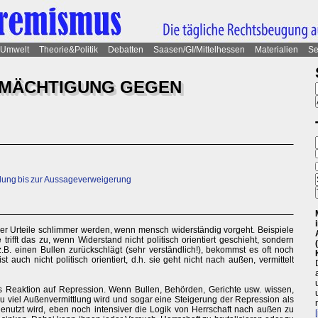
Umwelt
Theorie&Politik
Debatten
Saasen/GI/Mittelhessen
Materialien
Se
RMÄCHTIGUNG GEGEN
ung bis zur Aussageverweigerung
oder Urteile schlimmer werden, wenn mensch widerständig vorgeht. Beispiele
rifft das zu, wenn Widerstand nicht politisch orientiert geschieht, sondern
z.B. einen Bullen zurückschlägt (sehr verständlich!), bekommst es oft noch
t auch nicht politisch orientiert, d.h. sie geht nicht nach außen, vermittelt
als Reaktion auf Repression. Wenn Bullen, Behörden, Gerichte usw. wissen,
 viel Außenvermittlung wird und sogar eine Steigerung der Repression als
genutzt wird, eben noch intensiver die Logik von Herrschaft nach außen zu