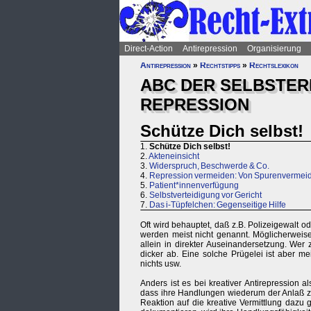
Direct-Action
Antirepression
Organisierung
Antirepression
»
Rechtstipps
»
Rechtslexikon
ABC DER SELBSTE
REPRESSION
Schütze Dich selbst!
1.
Schütze Dich selbst!
2.
Akteneinsicht
3.
Widerspruch, Beschwerde & Co.
4.
Repression vermeiden: Von Spurenvermeid
5.
Patient*innenverfügung
6.
Selbstverteidigung vor Gericht
7.
Das i-Tüpfelchen: Gegenseitige Hilfe
Oft wird behauptet, daß z.B. Polizeigewalt 
werden meist nicht genannt. Möglicherweise t
allein in direkter Auseinandersetzung. Wer 
dicker ab. Eine solche Prügelei ist aber meis
nichts usw.
Anders ist es bei kreativer Antirepression 
dass ihre Handlungen wiederum der Anlaß zu
Reaktion auf die kreative Vermittlung dazu 