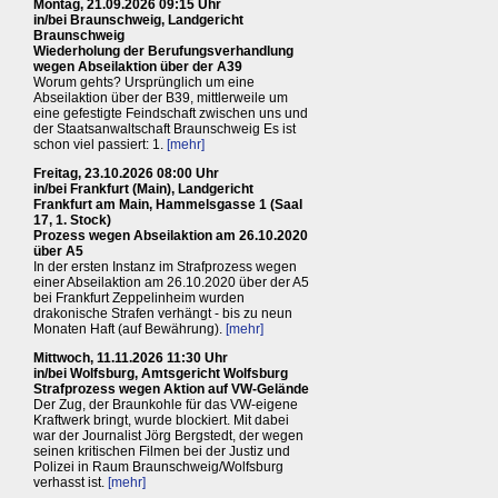
Montag, 21.09.2026 09:15 Uhr
in/bei Braunschweig, Landgericht
Braunschweig
Wiederholung der Berufungsverhandlung
wegen Abseilaktion über der A39
Worum gehts? Ursprünglich um eine
Abseilaktion über der B39, mittlerweile um
eine gefestigte Feindschaft zwischen uns und
der Staatsanwaltschaft Braunschweig Es ist
schon viel passiert: 1.
[mehr]
Freitag, 23.10.2026 08:00 Uhr
in/bei Frankfurt (Main), Landgericht
Frankfurt am Main, Hammelsgasse 1 (Saal
17, 1. Stock)
Prozess wegen Abseilaktion am 26.10.2020
über A5
In der ersten Instanz im Strafprozess wegen
einer Abseilaktion am 26.10.2020 über der A5
bei Frankfurt Zeppelinheim wurden
drakonische Strafen verhängt - bis zu neun
Monaten Haft (auf Bewährung).
[mehr]
Mittwoch, 11.11.2026 11:30 Uhr
in/bei Wolfsburg, Amtsgericht Wolfsburg
Strafprozess wegen Aktion auf VW-Gelände
Der Zug, der Braunkohle für das VW-eigene
Kraftwerk bringt, wurde blockiert. Mit dabei
war der Journalist Jörg Bergstedt, der wegen
seinen kritischen Filmen bei der Justiz und
Polizei in Raum Braunschweig/Wolfsburg
verhasst ist.
[mehr]