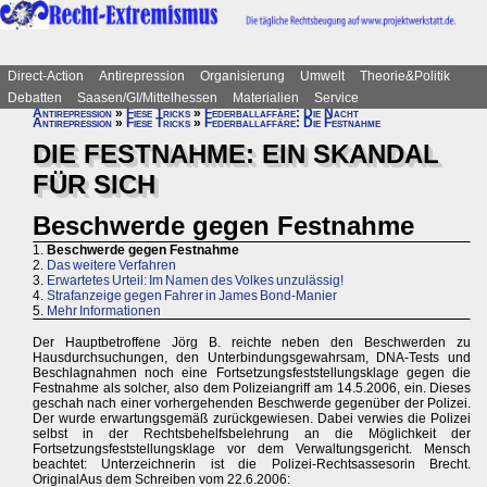
Direct-Action
Antirepression
Organisierung
Umwelt
Theorie&Politik
Debatten
Saasen/GI/Mittelhessen
Materialien
Service
Antirepression
»
Fiese Tricks
»
Federballaffäre: Die Nacht
Antirepression
»
Fiese Tricks
»
Federballaffäre: Die Festnahme
DIE FESTNAHME: EIN SKANDAL
FÜR SICH
Beschwerde gegen Festnahme
1.
Beschwerde gegen Festnahme
2.
Das weitere Verfahren
3.
Erwartetes Urteil: Im Namen des Volkes unzulässig!
4.
Strafanzeige gegen Fahrer in James Bond-Manier
5.
Mehr Informationen
Der Hauptbetroffene Jörg B. reichte neben den Beschwerden zu
Hausdurchsuchungen, den Unterbindungsgewahrsam, DNA-Tests und
Beschlagnahmen noch eine Fortsetzungsfeststellungsklage gegen die
Festnahme als solcher, also dem Polizeiangriff am 14.5.2006, ein. Dieses
geschah nach einer vorhergehenden Beschwerde gegenüber der Polizei.
Der wurde erwartungsgemäß zurückgewiesen. Dabei verwies die Polizei
selbst in der Rechtsbehelfsbelehrung an die Möglichkeit der
Fortsetzungsfeststellungsklage vor dem Verwaltungsgericht. Mensch
beachtet: Unterzeichnerin ist die Polizei-Rechtsassesorin Brecht.
OriginalAus dem Schreiben vom 22.6.2006: