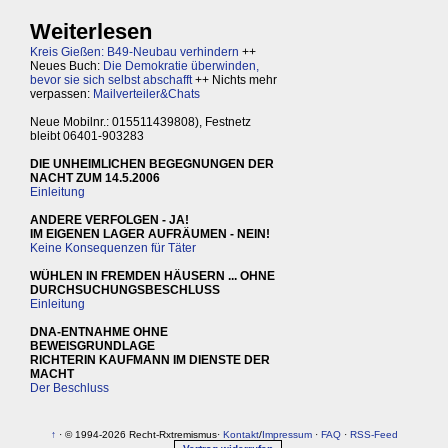
Weiterlesen
Kreis Gießen: B49-Neubau verhindern
++
Neues Buch:
Die Demokratie überwinden,
bevor sie sich selbst abschafft
++ Nichts mehr
verpassen:
Mailverteiler&Chats
Neue Mobilnr.: 015511439808), Festnetz
bleibt 06401-903283
DIE UNHEIMLICHEN BEGEGNUNGEN DER
NACHT ZUM 14.5.2006
Einleitung
ANDERE VERFOLGEN - JA!
IM EIGENEN LAGER AUFRÄUMEN - NEIN!
Keine Konsequenzen für Täter
WÜHLEN IN FREMDEN HÄUSERN ... OHNE
DURCHSUCHUNGSBESCHLUSS
Einleitung
DNA-ENTNAHME OHNE
BEWEISGRUNDLAGE
RICHTERIN KAUFMANN IM DIENSTE DER
MACHT
Der Beschluss
↑
· © 1994-2026 Recht-Rxtremismus·
Kontakt
/
Impressum
·
FAQ
·
RSS-Feed