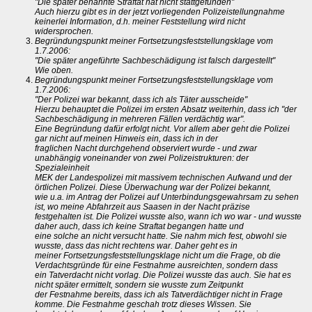
"Die später benannte Straftat hat nicht stattgefunden"
Auch hierzu gibt es in der jetzt vorliegenden Polizeistellungnahme
keinerlei Information, d.h. meiner Feststellung wird nicht
widersprochen.
Begründungspunkt meiner Fortsetzungsfeststellungsklage vom
1.7.2006:
"Die später angeführte Sachbeschädigung ist falsch dargestellt"
Wie oben.
Begründungspunkt meiner Fortsetzungsfeststellungsklage vom
1.7.2006:
"Der Polizei war bekannt, dass ich als Täter ausscheide"
Hierzu behauptet die Polizei im ersten Absatz weiterhin, dass ich "der
Sachbeschädigung in mehreren Fällen verdächtig war".
Eine Begründung dafür erfolgt nicht. Vor allem aber geht die Polizei
gar nicht auf meinen Hinweis ein, dass ich in der
fraglichen Nacht durchgehend observiert wurde - und zwar
unabhängig voneinander von zwei Polizeistrukturen: der
Spezialeinheit
MEK der Landespolizei mit massivem technischen Aufwand und der
örtlichen Polizei. Diese Überwachung war der Polizei bekannt,
wie u.a. im Antrag der Polizei auf Unterbindungsgewahrsam zu sehen
ist, wo meine Abfahrzeit aus Saasen in der Nacht präzise
festgehalten ist. Die Polizei wusste also, wann ich wo war - und wusste
daher auch, dass ich keine Straftat begangen hatte und
eine solche an nicht versucht hatte. Sie nahm mich fest, obwohl sie
wusste, dass das nicht rechtens war. Daher geht es in
meiner Fortsetzungsfeststellungsklage nicht um die Frage, ob die
Verdachtsgründe für eine Festnahme ausreichten, sondern dass
ein Tatverdacht nicht vorlag. Die Polizei wusste das auch. Sie hat es
nicht später ermittelt, sondern sie wusste zum Zeitpunkt
der Festnahme bereits, dass ich als Tatverdächtiger nicht in Frage
komme. Die Festnahme geschah trotz dieses Wissen. Sie