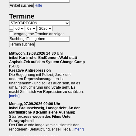
Hilfe
Termine
vergangene Termine anzeigen
Mittwoch, 19.08.2026 14:30 Uhr
in/bei Karlsruhe, EndCement/Wald-statt-
Asphalt-Zelt auf dem System Change Camp
(SCC)
Kreative Antirepression
Die Begegnung mit Polizei, Justiz und
anderen Repressionsorganen ist
unangenehm - und soll es auch sein, da es
um Einschüchterung und Strafe geht. Es
macht Sinn, sich vor Repression zu schützen.
[mehr]
Montag, 07.09.2026 09:00 Uhr
in/bei Braunschweig, Landgericht, An der
Martinikirche 8 (Raum siehe Aushang)
Strafprozess wegen des Films Unter
Paragraphen II
Der Film wurde lange kriminalisiert mit der
(erlogenen) Behauptung, er sei illegal.
[mehr]