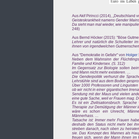
Aus Akif Pirincci (2014), „Deutschland
Geisteskrankheit namens Gender Main
Da sieht man mal wieder, wie manipulie
248)
Aus Bernd Höcker (2015): "Böse Gutmens
Lehrer und natürlich die Schulleiter
ihnen von irgendwelchen Gutmenschen 
Aus "Demokratie in Gefahr" von
Holger
Neben dem Wahnsinn der Flüchtlingsp
Familie und Kindersex. (S. 312)
Im Gegensatz zur Biologie sollen bei
und Mann nicht mehr existieren. …
Die Genderpolitik verhunzt die Sprac
Lehrstühle sind aus dem Boden gespro
Über 1000 Professoren und Linguisten f
ob wir nicht in einer gigantischen Irre
Sendung mit der Maus und vielen and
eine gute Sache, weil er Frauen mag. D
Es ist ein Zivilisationsbruch. Sprache
Therapie zur Demütigung der Männer im 
wäre es schon ein Unrecht, Männer 
Männerhass. …
Tatsache ist: Immer mehr Frauen habe
deshalb den Status nicht mehr bei ih
streben danach, nach oben zu heiraten.
sie. Das Konzept des Mannes als Haupt
freuen sich, wenn der Mann ihnen im Ha