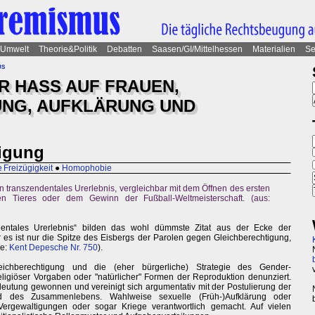
Umwelt
Theorie&Politik
Debatten
Saasen/GI/Mittelhessen
Materialien
Se
us
R HASS AUF FRAUEN,
UNG, AUFKLÄRUNG UND
igung
 Freizügigkeit
●
Homophobie
n transzendentales Urerlebnis, vergleichbar mit dem Öffnen des ersten
n Tieres oder dem Gewinn der Fußball-Weltmeisterschaft. (aus:
entales Urerlebnis“ bilden das wohl dümmste Zitat aus der Ecke der
es ist nur die Spitze des Eisbergs der Parolen gegen Gleichberechtigung,
le:
Kent Depesche Nr. 750
).
eichberechtigung und die (eher bürgerliche) Strategie des Gender-
ligiöser Vorgaben oder "natürlicher" Formen der Reproduktion denunziert.
eutung gewonnen und vereinigt sich argumentativ mit der Postulierung der
ard des Zusammenlebens. Wahlweise sexuelle (Früh-)Aufklärung oder
ergewaltigungen oder sogar Kriege verantwortlich gemacht. Auf vielen