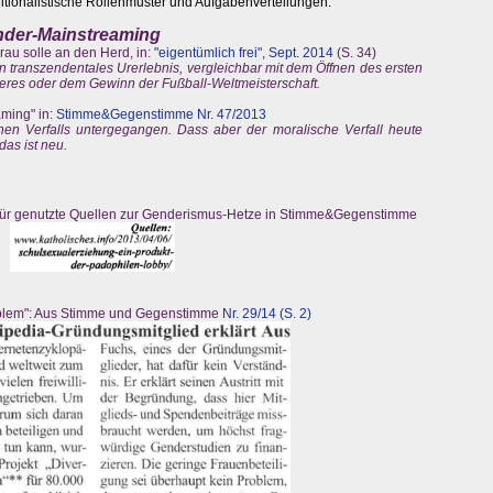
itionalistische Rollenmuster und Aufgabenverteilungen.
ender-Mainstreaming
rau solle an den Herd, in:
"eigentümlich frei", Sept. 2014
(S. 34)
n transzendentales Urerlebnis, vergleichbar mit dem Öffnen des ersten
eres oder dem Gewinn der Fußball-Weltmeisterschaft.
ming" in:
Stimme&Gegenstimme Nr. 47/2013
hen Verfalls untergegangen. Dass aber der moralische Verfall heute
das ist neu.
für genutzte Quellen zur Genderismus-Hetze in Stimme&Gegenstimme
roblem": Aus Stimme und Gegenstimme
Nr. 29/14 (S. 2)