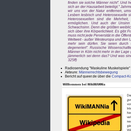
finden sie solche Männer nicht". Und
sich an der Hausarbeit beteiligt." Jahr
wir uns von der Natur entfernen, ums
Lesben lesbisch und Heterosexuelle si
Heterosexuellen sind die Mehrheit, 
ermöglichen. Und auch der Unsinn F
Schwachsinn. Denn die größten weiblic
sich über ihre Körperlichkeit. Es gibt
muss nicht jede Perversität in die Öffent
Weltweit - außer Westeuropa und den U
mehr sein dürfen. Sie seien durch e
degeneriert". Russische Wissenschaftl
Männer in Köln nicht mehr in der Lage
jämmerlich sei denn das? Und was sind 
325ff)
Radiosendung "Maskuline Muskelspiele"
Akteure:
Männerrechtsbewegung
Bericht auf queer.de über die
Compact-Ko