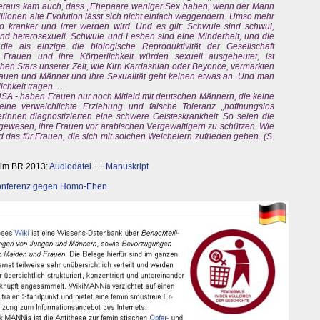
 heraus kam auch, dass „Ehepaare weniger Sex haben, wenn der Mann
millionen alte Evolution lässt sich nicht einfach weggendern. Umso mehr
o kranker und irrer werden wird. Und es gilt: Schwule sind schwul,
nd heterosexuell. Schwule und Lesben sind eine Minderheit, und die
die als einzige die biologische Reproduktivität der Gesellschaft
rauen und ihre Körperlichkeit würden sexuell ausgebeutet, ist
hen Stars unserer Zeit, wie Kirn Kardashian oder Beyonce, vermarkten
 Frauen und Männer und ihre Sexualität geht keinen etwas an. Und man
lichkeit tragen. …
SA - haben Frauen nur noch Mitleid mit deutschen Männern, die keine
ine verweichlichte Erziehung und falsche Toleranz „hoffnungslos
erinnen diagnostizierten eine schwere Geisteskrankheit. So seien die
 gewesen, ihre Frauen vor arabischen Vergewaltigern zu schützen. Wie
das für Frauen, die sich mit solchen Weicheiern zufrieden geben. (S.
 im BR 2013:
Audiodatei
++
Manuskript
nferenz gegen Homo-Ehen