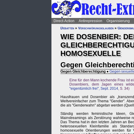
Direct-Action
Antirepression
Organisierung
Debatten
»
Verschwörungsglauben
»
Genderism
WIE DOSENBIER: DE
GLEICHBERECHTIG
HOMOSEXUELLE
Gegen Gleichberecht
Gegen Gleichberechtigung
●
Gegen sexuelle
Eine für den Mann kochende Frau ist ei
Dosenbiers, dem Jagen eines wilde
"eigentümlich frei", Sept. 2014
, S. 34)
Hausfrauen und Dosenbier als „transzend
Weltvereinfacher zum Thema "Gender". Aber 
die als "Genderwahn" abgetan werden (Quel
Ständig werden feministische Ideen, Gl
Mainstreamings als Zerstörung wahlweise re
Das Thema hat in den letzten Jahren an Bed
heterosexuellen Kleinfamilie als Stand
homosexuelle Orientierungen werden für V