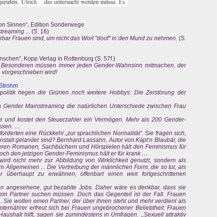
 von Sinnen“, Edition Sonderwege
streaming
... (S. 16)
rbar Frauen sind, um nicht das Wort "doof" in den Mund zu nehmen.
(S.
chen", Kopp Verlag in Rottenburg (S. 57f.)
 im Besonderen müssen immer jeden Gender-Wahnsinn mitmachen, der
vorgeschrieben wird!
 Strohm
olitik hegen die Grünen noch weitere Hobbys: Die Zerstörung der
m Gender Mainstreaming die natürlichen Unterschiede zwischen Frau
he und kostet den Steuerzahler ein Vermögen. Mehr als 200 Gender-
ssen. …
orderten eine Rückkehr „zur sprachlichen Normalität“. Sie fragen sich,
nanstalt gelandet sind? Bernhard Lassahn, Autor von Käpt‘n Blaubär, die
eren Romanen, Sachbüchern und Hörspielen hält den Feminismus für
och den jetzigen Gender-Feminismus hält er für krank …
 wird nicht mehr zur Abbildung von Wirklichkeit genutzt, sondern als
Allgemeinen ... Die Vertreibung der männlichen Form, die so tut, als
überhaupt zu erwähnen, offenbart einen weit fortgeschrittenen
n angesehene, gut bezahlte Jobs. Daher wäre es denkbar, dass sie
rem Partner suchen müssen. Doch das Gegenteil ist der Fall. Frauen
 Sie wollen einen Partner, der über ihnen steht und mehr verdient als
ernährer erfreut sich bei Frauen ungebrochener Beliebtheit. Frauen
ushalt hilft, sagen sie zumindestens in Umfragen. ,,Sexuell attraktiv