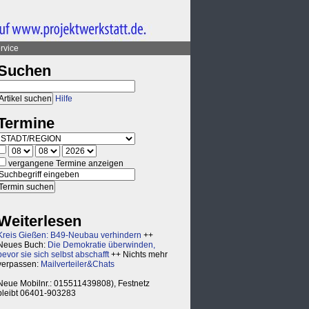
rvice
Suchen
Hilfe
Termine
vergangene Termine anzeigen
Weiterlesen
Kreis Gießen: B49-Neubau verhindern
++
Neues Buch:
Die Demokratie überwinden,
bevor sie sich selbst abschafft
++ Nichts mehr
verpassen:
Mailverteiler&Chats
Neue Mobilnr.: 015511439808), Festnetz
bleibt 06401-903283