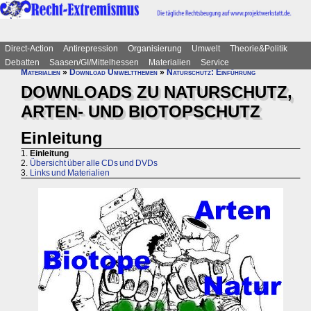
Direct-Action
Antirepression
Organisierung
Umwelt
Theorie&Politik
Debatten
Saasen/GI/Mittelhessen
Materialien
Service
Materialien
»
Download Umweltthemen
»
Naturschutz: Einführung
DOWNLOADS ZU NATURSCHUTZ,
ARTEN- UND BIOTOPSCHUTZ
Einleitung
1.
Einleitung
2.
Übersicht über alle CDs und DVDs
3.
Links und Materialien