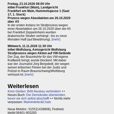
Freitag, 23.10.2026 08:00 Uhr
in/bei Frankfurt (Main), Landgericht
Frankfurt am Main, Hammelsgasse 1 (Saal
17, 1. Stock)
Prozess wegen Abseilaktion am 26.10.2020
über A5
In der ersten Instanz im Strafprozess wegen
einer Abseilaktion am 26.10.2020 über der A5
bei Frankfurt Zeppelinheim wurden
drakonische Strafen verhängt - bis zu neun
Monaten Haft (auf Bewährung).
[mehr]
Mittwoch, 11.11.2026 11:30 Uhr
in/bei Wolfsburg, Amtsgericht Wolfsburg
Strafprozess wegen Aktion auf VW-Gelände
Der Zug, der Braunkohle für das VW-eigene
Kraftwerk bringt, wurde blockiert. Mit dabei
war der Journalist Jörg Bergstedt, der wegen
seinen kritischen Filmen bei der Justiz und
Polizei in Raum Braunschweig/Wolfsburg
verhasst ist.
[mehr]
Weiterlesen
Kreis Gießen: B49-Neubau verhindern
++
Neues Buch:
Die Demokratie überwinden,
bevor sie sich selbst abschafft
++ Nichts mehr
verpassen:
Mailverteiler&Chats
Neue Mobilnr.: 015511439808), Festnetz
bleibt 06401-903283