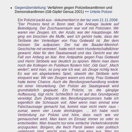
Gegenüberstellung
: Verfahren gegen PolizeibeamtInnen und
DemonstrantInnen (G8-Gipfel Genua 2001) ++
Urteile Polizei
Ein Polizist packt aus - dokumentiert in der
taz vom 21.11.2008
:
"Der Prozess fand in Bonn statt. Die Anklage lautete auf
Beleidigung. Der Zuschauerraum war voll mit Polizisten. Wir
waren vier Zeugen. Ich, der Azubi, war der Hauptzeuge. Mir
ging ein bisschen die Muffe, weil ich gehört hatte, dass der
Ströbele der Verteidiger von Frau Gottwald ist. ,Bei dem
müssen Sie aufpassen. Der hat die Baader-Meinhof-
Geschichte mit vertreten', hatte mich mein Hundertschaftsführer
gewarnt. Aber für den Staatsanwalt und das Gericht war der
Fall von Anfang an klar. Ihre Antipathie gegen Frau Gottwald
und Herrn Ströbele war deutlich zu spüren. Wenn man dann
noch die Kollegen im Publikum flüstern hört: ,Gib Gas!', ,Mach
weiter!', wird man, so jung wie ich war, als Zeuge richtig keck.
Es war ein abgekartetes Spiel, obwohl der Ströbele sehr
eloquent war. Wir vier Zeugen waren uns einig. Frau Gottwald
hatte keine Chance. Auch die Berufungsverhandlung endete
mit einer Verurteilung. Der Polizei als Staatsgewalt wird
grundsätzlich geglaubt. Ein Polizist, so die gängige
Auffassung, lügt nicht. Schließlich ist er auf das Grundgesetz
vereidigt. Zum Zeitpunkt des Berufungsprozesses hatte ich
eigentlich die Schnauze voll. Aber wenn man einmal eine
Falschaussage gemacht hat, kommt man nicht mehr raus -
zumal, wenn vier Leute drinhängen. ... Ich habe noch
Verbindung zur Polizei und höre, dass nach wie vor
gemauschelt wird. Man kann im Einsatz immer so oder so
entscheiden. Man braucht nur eine einfache Verkehrskontrolle
anzugucken. Bürgern, die frech Paroli bieten oder politisch
unliebsam sind, wischt man gern mal eins aus. Was ins