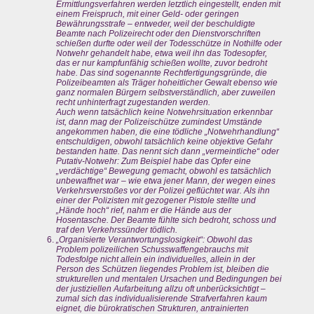
Ermittlungsverfahren werden letztlich eingestellt, enden mit
einem Freispruch, mit einer Geld- oder geringen
Bewährungsstrafe – entweder, weil der beschuldigte
Beamte nach Polizeirecht oder den Dienstvorschriften
schießen durfte oder weil der Todesschütze in Nothilfe oder
Notwehr gehandelt habe, etwa weil ihn das Todesopfer,
das er nur kampfunfähig schießen wollte, zuvor bedroht
habe. Das sind sogenannte Rechtfertigungsgründe, die
Polizeibeamten als Träger hoheitlicher Gewalt ebenso wie
ganz normalen Bürgern selbstverständlich, aber zuweilen
recht unhinterfragt zugestanden werden.
Auch wenn tatsächlich keine Notwehrsituation erkennbar
ist, dann mag der Polizeischütze zumindest Umstände
angekommen haben, die eine tödliche „Notwehrhandlung“
entschuldigen, obwohl tatsächlich keine objektive Gefahr
bestanden hatte. Das nennt sich dann „vermeintliche“ oder
Putativ-Notwehr: Zum Beispiel habe das Opfer eine
„verdächtige“ Bewegung gemacht, obwohl es tatsächlich
unbewaffnet war – wie etwa jener Mann, der wegen eines
Verkehrsverstoßes vor der Polizei geflüchtet war. Als ihn
einer der Polizisten mit gezogener Pistole stellte und
„Hände hoch“ rief, nahm er die Hände aus der
Hosentasche. Der Beamte fühlte sich bedroht, schoss und
traf den Verkehrssünder tödlich.
„Organisierte Verantwortungslosigkeit“: Obwohl das
Problem polizeilichen Schusswaffengebrauchs mit
Todesfolge nicht allein ein individuelles, allein in der
Person des Schützen liegendes Problem ist, bleiben die
strukturellen und mentalen Ursachen und Bedingungen bei
der justiziellen Aufarbeitung allzu oft unberücksichtigt –
zumal sich das individualisierende Strafverfahren kaum
eignet, die bürokratischen Strukturen, antrainierten