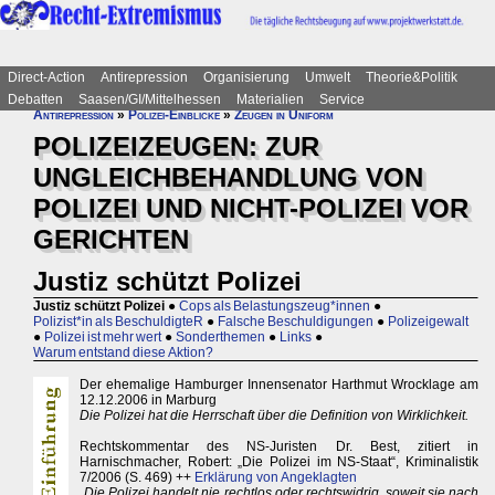
Direct-Action
Antirepression
Organisierung
Umwelt
Theorie&Politik
Debatten
Saasen/GI/Mittelhessen
Materialien
Service
Antirepression
»
Polizei-Einblicke
»
Zeugen in Uniform
POLIZEIZEUGEN: ZUR
UNGLEICHBEHANDLUNG VON
POLIZEI UND NICHT-POLIZEI VOR
GERICHTEN
Justiz schützt Polizei
Justiz schützt Polizei
●
Cops als Belastungszeug*innen
●
Polizist*in als BeschuldigteR
●
Falsche Beschuldigungen
●
Polizeigewalt
●
Polizei ist mehr wert
●
Sonderthemen
●
Links
●
Warum entstand diese Aktion?
Der ehemalige Hamburger Innensenator Harthmut Wrocklage am
12.12.2006 in Marburg
Die Polizei hat die Herrschaft über die Definition von Wirklichkeit.
Rechtskommentar des NS-Juristen Dr. Best, zitiert in
Harnischmacher, Robert: „Die Polizei im NS-Staat“, Kriminalistik
7/2006 (S. 469) ++
Erklärung von Angeklagten
„Die Polizei handelt nie rechtlos oder rechtswidrig, soweit sie nach