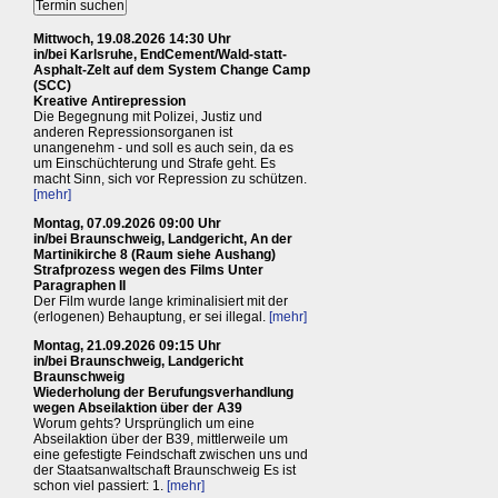
Mittwoch, 19.08.2026 14:30 Uhr
in/bei Karlsruhe, EndCement/Wald-statt-
Asphalt-Zelt auf dem System Change Camp
(SCC)
Kreative Antirepression
Die Begegnung mit Polizei, Justiz und
anderen Repressionsorganen ist
unangenehm - und soll es auch sein, da es
um Einschüchterung und Strafe geht. Es
macht Sinn, sich vor Repression zu schützen.
[mehr]
Montag, 07.09.2026 09:00 Uhr
in/bei Braunschweig, Landgericht, An der
Martinikirche 8 (Raum siehe Aushang)
Strafprozess wegen des Films Unter
Paragraphen II
Der Film wurde lange kriminalisiert mit der
(erlogenen) Behauptung, er sei illegal.
[mehr]
Montag, 21.09.2026 09:15 Uhr
in/bei Braunschweig, Landgericht
Braunschweig
Wiederholung der Berufungsverhandlung
wegen Abseilaktion über der A39
Worum gehts? Ursprünglich um eine
Abseilaktion über der B39, mittlerweile um
eine gefestigte Feindschaft zwischen uns und
der Staatsanwaltschaft Braunschweig Es ist
schon viel passiert: 1.
[mehr]