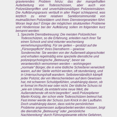
gravierendes Problem hinzu: das der mangelhaften
Aufarbeitung von Todesschüssen, aber auch von
Polizeiübergriffen und unverhältnismäßigen Polizeieinsätzen.
Die Aufklärungspraxis verläuft in aller Regel schleppend, was
letztlich zu einer relativen Sanktionsimmunität von
mutmaßlichen Polizeitätern und ihren Dienstvorgesetzten führt.
Woran liegt das? Einige der möglichen strukturellen Probleme
und Hindernisse bei der Aufklärung sollen im folgenden kurz
benannt werden:
Spezielle Dienstbetreuung: Die meisten Polizeilichen
Todesschützen, so die Erfahrung, erleiden nach ihrer Tat
einen Schock und sind mitunter wochenlang
vernehmungsunfähig. Für sie gelten – gestützt auf die
„Fürsorgepflicht“ ihres Dienstherrn – gewisse
Sonderrechte: Sie werden von der Außenwelt abgeschottet
und erhalten regelmäßig eine spezielle dienstliche und
polizeipsychologische „Betreuung“, bevor sie
verantwortlich vernommen werden – wohingegen
„normale“ Bürger, die in eine tödliche Schießerei verwickelt
waren, auf der Stelle verhört werden, oft stundenlang, und
in Untersuchungshaft wandern. Selbstverständlich kämpft
jeder Polizist, der ein Menschenleben auf dem Gewissen
hat, mit schweren Schuldgefühlen, unabhängig davon, ob
er formal im Recht war oder nicht. Der tödliche Schuss ist
„wie ein Urknall, da entsteht eine neue Welt, die
Außenstehende oft nicht begreifen“, weiß Polizeipfarrer
Martin Krolzig, der schon viele Todesschützen betreut hat.
Fast immer werde der Schuss zum Knick in der Laufbahn.
Doch unabhängig davon, dass solche persönlichen
Probleme angemessen aufgearbeitet werden müssen, birgt
die dienstliche „Betreuung“ oder „persönliche
Nachbereitung“ durch Führungsbeamte etliche Gefahren,