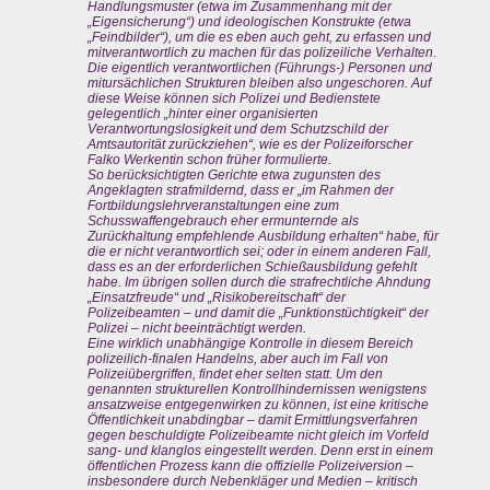
Handlungsmuster (etwa im Zusammenhang mit der
„Eigensicherung“) und ideologischen Konstrukte (etwa
„Feindbilder“), um die es eben auch geht, zu erfassen und
mitverantwortlich zu machen für das polizeiliche Verhalten.
Die eigentlich verantwortlichen (Führungs-) Personen und
mitursächlichen Strukturen bleiben also ungeschoren. Auf
diese Weise können sich Polizei und Bedienstete
gelegentlich „hinter einer organisierten
Verantwortungslosigkeit und dem Schutzschild der
Amtsautorität zurückziehen“, wie es der Polizeiforscher
Falko Werkentin schon früher formulierte.
So berücksichtigten Gerichte etwa zugunsten des
Angeklagten strafmildernd, dass er „im Rahmen der
Fortbildungslehrveranstaltungen eine zum
Schusswaffengebrauch eher ermunternde als
Zurückhaltung empfehlende Ausbildung erhalten“ habe, für
die er nicht verantwortlich sei; oder in einem anderen Fall,
dass es an der erforderlichen Schießausbildung gefehlt
habe. Im übrigen sollen durch die strafrechtliche Ahndung
„Einsatzfreude“ und „Risikobereitschaft“ der
Polizeibeamten – und damit die „Funktionstüchtigkeit“ der
Polizei – nicht beeinträchtigt werden.
Eine wirklich unabhängige Kontrolle in diesem Bereich
polizeilich-finalen Handelns, aber auch im Fall von
Polizeiübergriffen, findet eher selten statt. Um den
genannten strukturellen Kontrollhindernissen wenigstens
ansatzweise entgegenwirken zu können, ist eine kritische
Öffentlichkeit unabdingbar – damit Ermittlungsverfahren
gegen beschuldigte Polizeibeamte nicht gleich im Vorfeld
sang- und klanglos eingestellt werden. Denn erst in einem
öffentlichen Prozess kann die offizielle Polizeiversion –
insbesondere durch Nebenkläger und Medien – kritisch