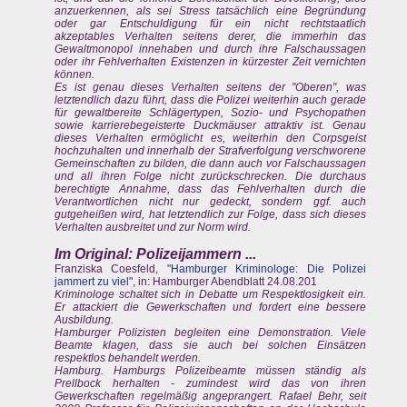
anzuerkennen, als sei Stress tatsächlich eine Begründung
oder gar Entschuldigung für ein nicht rechtstaatlich
akzeptables Verhalten seitens derer, die immerhin das
Gewaltmonopol innehaben und durch ihre Falschaussagen
oder ihr Fehlverhalten Existenzen in kürzester Zeit vernichten
können.
Es ist genau dieses Verhalten seitens der "Oberen", was
letztendlich dazu führt, dass die Polizei weiterhin auch gerade
für gewaltbereite Schlägertypen, Sozio- und Psychopathen
sowie karrierebegeisterte Duckmäuser attraktiv ist. Genau
dieses Verhalten ermöglicht es, weiterhin den Corpsgeist
hochzuhalten und innerhalb der Strafverfolgung verschworene
Gemeinschaften zu bilden, die dann auch vor Falschaussagen
und all ihren Folge nicht zurückschrecken. Die durchaus
berechtigte Annahme, dass das Fehlverhalten durch die
Verantwortlichen nicht nur gedeckt, sondern ggf. auch
gutgeheißen wird, hat letztendlich zur Folge, dass sich dieses
Verhalten ausbreitet und zur Norm wird.
Im Original:
Polizeijammern
...
Franziska Coesfeld, "
Hamburger Kriminologe: Die Polizei
jammert zu viel
", in: Hamburger Abendblatt 24.08.201
Kriminologe schaltet sich in Debatte um Respektlosigkeit ein.
Er attackiert die Gewerkschaften und fordert eine bessere
Ausbildung.
Hamburger Polizisten begleiten eine Demonstration. Viele
Beamte klagen, dass sie auch bei solchen Einsätzen
respektlos behandelt werden.
Hamburg. Hamburgs Polizeibeamte müssen ständig als
Prellbock herhalten - zumindest wird das von ihren
Gewerkschaften regelmäßig angeprangert. Rafael Behr, seit