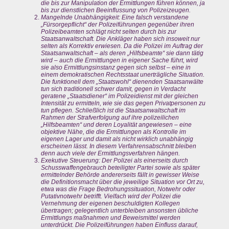
die bis zur Manipulation der Ermittlungen führen können, ja
bis zur dienstlichen Beeinflussung von Polizeizeugen.
Mangelnde Unabhängigkeit: Eine falsch verstandene
„Fürsorgepflicht“ der Polizeiführungen gegenüber ihren
Polizeibeamten schlägt nicht selten durch bis zur
Staatsanwaltschaft. Die Ankläger haben sich insoweit nur
selten als Korrektiv erwiesen. Da die Polizei im Auftrag der
Staatsanwaltschaft – als deren „Hilfsbeamte“ sie dann tätig
wird – auch die Ermittlungen in eigener Sache führt, wird
sie also Ermittlungsinstanz gegen sich selbst – eine in
einem demokratischen Rechtsstaat unerträgliche Situation.
Die funktionell dem „Staatswohl“ dienenden Staatsanwälte
tun sich traditionell schwer damit, gegen in Verdacht
geratene „Staatsdiener“ im Polizeidienst mit der gleichen
Intensität zu ermitteln, wie sie das gegen Privatpersonen zu
tun pflegen. Schließlich ist die Staatsanwaltschaft im
Rahmen der Strafverfolgung auf ihre polizeilichen
„Hilfsbeamten“ und deren Loyalität angewiesen – eine
objektive Nähe, die die Ermittlungen als Kontrolle im
eigenen Lager und damit als nicht wirklich unabhängig
erscheinen lässt. In diesem Verfahrensabschnitt bleiben
denn auch viele der Ermittlungsverfahren hängen.
Exekutive Steuerung: Der Polizei als einerseits durch
Schusswaffengebrauch beteiligter Partei sowie als später
ermittelnder Behörde andererseits fällt in gewisser Weise
die Definitionsmacht über die jeweilige Situation vor Ort zu,
etwa was die Frage Bedrohungssituation, Notwehr oder
Putativnotwehr betrifft. Vielfach wird der Polizei die
Vernehmung der eigenen beschuldigten Kollegen
übertragen; gelegentlich unterbleiben ansonsten übliche
Ermittlungs maßnahmen und Beweismittel werden
unterdrückt. Die Polizeiführungen haben Einfluss darauf,