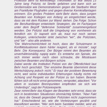
Professor Behr ist keineswegs Theoretiker. Er war selbst 15
Jahre lang Polizist, ist Streife gefahren und kann sich an
Großeinsätze wie Demonstrationen gegen die Startbahn West
am Frankfurter Flughafen und gegen diverse Kernkraftanlagen
erinnern. Ein großes Problem sieht Behr darin, dass jungen
Beamten von Kollegen von Anfang an eingetrichtert werde,
dass sie mit dem Rücken zur Wand stehen. Die Folge: Schon
die Berufsanfänger entwickeln Strategien, die im Fachjargon
unter dem Begriff "defensive Solidarität" zusammengefasst
werden. Der Polizist stuft die Umgebung von vornherein als
feindlich ein. Er kapselt sich ab, traut nur noch seinen
Kollegen, unterscheidet strikt zwischen "wir", die Polizisten,
und "sie" - also alle anderen.
"Die Wahrscheinlichkeit ist hoch, dass der Schutzmann in
Konfliktsituationen dann härter reagiert, als er müsste", sagt
Behr. Die Konsequenz: Der Bürger nimmt den Beamten als
unverhältnismäßig ruppig wahr. Es entstehe ein Spirale, die
sich immer weiter nach oben schraube, die Misstrauen
zwischen Beamten und Bürgern schüre.
Dabei werde die Institution Polizei von der Öffentlichkeit laut
Behr hoch geschätzt. "Der einzelne Beamte übernimmt diese
Wertschätzung jedoch nicht." Er traut der positiven Bewertung
nicht, weil seine individuellen Erfahrungen häufig nichts mit
Achtung und Respekt vor der Polizei zu tun haben. Beamte
fühlen sich oft nicht ernst genommen, verspottet, attackiert. "Vor
allem in sozialen Brennpunkten empfinden sie sich wie
Underdogs", sagt der Polizeiexperte.
Zwar nimmt Behr das Klagen der Beamten sehr ernst, dass sie
sich in bestimmten Situationen ohnmächtig fühlten. "Aber Fakt
ist, dass die Gewalt gegenüber Polizisten nicht zugenommen
hat." Entscheidend sei, wie die Verletzungen gezählt und
klassifiziert werden. "Wer sich beim Sanitäter meldet, wird als