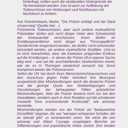
hinterfragt, sollten auch die strukturellen Hintergründe der
Tat thematisiert werden. Das ist auch zur Aufklärung der
Todesschüsse von Heldrungen und Nordhausen mit
Nachdruck zu fordern.
Aus Kreickenbaum, Martin, "Die Polizei schlägt und der Staat
schaut weg" (
Quelle hier ...
)
Polizeiliche Todesschützen, aber auch andere mutmaßliche
Polizeitäter dürfen sich nicht länger hinter dem Schutzschild
der Amtsautorität verschanzen, ihnen dürfen im
Ermittlungsverfahren nicht länger aus “Fürsorgepflicht”
Sonderrechte eingeräumt werden, sie dürfen nicht schonender
behandelt werden, als andere mutmaßliche Straftäter. Und es
ist nicht hinnehmbar, dass die Exekutive prägenden Einfluss
auf die Ermittlungen – in denen die Polizei oft in eigener Sache
tätig wird – und auf die anschließenden Strafverfahren nimmt,
wie sie es in Thüringen wiederholt versucht hat. Sonst
triumphiert wieder die Polizeiversion.
Selbst die UN hat durch ihren Menschenrechtsausschuss und
den Ausschuss gegen Folter mehrfach ihre Besorgnis
ausgedrückt über Misshandlungen durch die deutsche Polizei
und die geringe Quote von Strafverfolgungen und
Verurteilungen bei behaupteten Fällen polizeilicher
Misshandlungen. Aber die Polizei beweist nicht nur bei den
Gewalttaten, sondern auch in ihrer Reaktion auf die erhobenen
Vorwürfe "eine erschreckende Kontinuität", wie amnesty
bemerkte.
Misshandlungen werden von der Polizei als "bedauerliche
Einzelfälle" abgetan, die von "wenigen schwarzen Schafen, die
es überall gibt" zu verantworten seien. Sie weist die von
amnesty und Aktion Courage vorgelegten Berichte als
Diffamierungen und populistische Hetze zurück. Den beiden