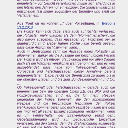
eingeleitet – vor Gericht verantworten mußte sich allerdings in
den letzten drei Jahren nur ein einziger. Die Staatsanwaltschaft
entscheidet fast immer zugunsten der Beamten und stellt die
Verfahren ein.
Aus "Weil wir es können ..." über Polizeilügen, in:
telepolis
13.2.2013
Die Polizei kann sich dabei stets auch auf Richter verlassen,
die Polizisten mehr glauben als dem "Normalmenschen", die
also davon ausgehen, dass Aussagen von Polizisten per se
glaubwürdig sind. Dabei haben etliche Fälle bereits gezeigt,
dass diese Ansicht nicht stimmen kann. ...
Auch in Deutschland zählt die Aussage eines Polizisten im
allgemeinen stärker als die Aussage der beschuldigten Person
Der Polizist wird als integer, glaubwürdig und vor allen Dingen
auch als der Wahrheit verpflichtet wahrgenommen, und es wird
ausgeblendet, dass Fälle von Polizeigewalt, falschem
Corpsgeist und Falschaussagen dieser Annahme bereits
entgegenstehen. Dabei reicht die Bereitschaft zu lügen bis in
die obersten Etagen und bis zum Bundeskriminalamt und Co.
...
Ob Polizeigewalt oder Falschaussagen – gerade auch die
Innenminister bzw. die obersten Chefs z.B. des BKA und die
Polizeigewerkschaften sind es, die für mehr Respekt
gegenüber der Polizei trommeln, die den abnehmenden
Respekt und die beschädigte Reputation der Polizei
wehklagend kommentieren und doch selbst bei Fällen wie dem
der "mg" mit all seiner Brisanz schlagartig verstummen, wenn
es um Fehlverhalten der Strafverfolgung selbst geht.
Gebetsmühlenartig wird auf bedauerliche Einzelfälle
verwiesen, auf den Stress, dem die Strafverfolgung ausgesetzt
ist, und auf die fehlende Bereitschaft der Bevölkerung, dies