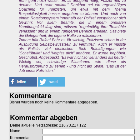
Behr geht noch weiter. "Es ist dringend nötig, Polizei neu zu
denken. Und zwar radikal." Denkbar sei ein regelmäßiges
Coaching für Polizisten, um etwa mit dem Thema
Respektlosigkeit besser umgehen zu können. Und auch von
einem Rotationssystem innerhalb der Polizei verspricht er sich
Gewinn: Vor allem Beamte, die in einem prekären
Handlungsfeld tätig sind, müssen "regelmäßig ihre Tretmühle
verlassen" und in einem ruhigeren Bereich arbeiten. Das biete
die Gelegenheit, die eigene Rolle zu reflektieren.
Zudem hält Rafael Behr es für wichtig, Polizisten schon in der
Ausbildung Selbstbewusstsein zu vermitteln. Auch er musste
als Polizist viel einstecken. Sich Beleidigungen wie
"Scheißbulle" und "verpiss dich" anhören. Er wurde bepöbelt.
Geschubst. Angespuckt. "Es war nicht so viel anders als heute."
Wichtig sei, schwierige Situationen wie diese als
Herausforderung zu sehen - und nicht als Strafe. "Das ist der
Job eines Polizisten."
Kommentare
Bisher wurden noch keine Kommentare abgegeben.
Kommentar abgeben
Deine aktuelle Netzadresse: 216.73.217.122
Name
Kommentar