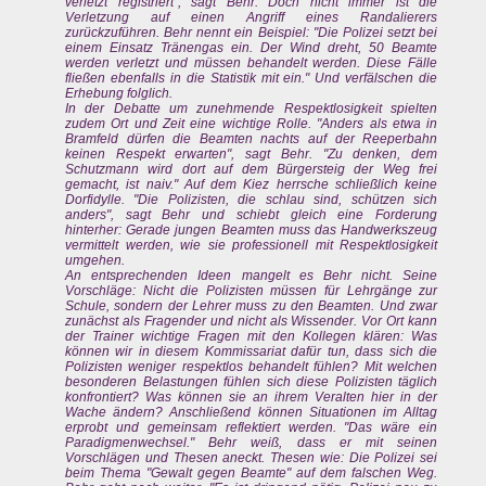
verletzt registriert", sagt Behr. Doch nicht immer ist die
Verletzung auf einen Angriff eines Randalierers
zurückzuführen. Behr nennt ein Beispiel: "Die Polizei setzt bei
einem Einsatz Tränengas ein. Der Wind dreht, 50 Beamte
werden verletzt und müssen behandelt werden. Diese Fälle
fließen ebenfalls in die Statistik mit ein." Und verfälschen die
Erhebung folglich.
In der Debatte um zunehmende Respektlosigkeit spielten
zudem Ort und Zeit eine wichtige Rolle. "Anders als etwa in
Bramfeld dürfen die Beamten nachts auf der Reeperbahn
keinen Respekt erwarten", sagt Behr. "Zu denken, dem
Schutzmann wird dort auf dem Bürgersteig der Weg frei
gemacht, ist naiv." Auf dem Kiez herrsche schließlich keine
Dorfidylle. "Die Polizisten, die schlau sind, schützen sich
anders", sagt Behr und schiebt gleich eine Forderung
hinterher: Gerade jungen Beamten muss das Handwerkszeug
vermittelt werden, wie sie professionell mit Respektlosigkeit
umgehen.
An entsprechenden Ideen mangelt es Behr nicht. Seine
Vorschläge: Nicht die Polizisten müssen für Lehrgänge zur
Schule, sondern der Lehrer muss zu den Beamten. Und zwar
zunächst als Fragender und nicht als Wissender. Vor Ort kann
der Trainer wichtige Fragen mit den Kollegen klären: Was
können wir in diesem Kommissariat dafür tun, dass sich die
Polizisten weniger respektlos behandelt fühlen? Mit welchen
besonderen Belastungen fühlen sich diese Polizisten täglich
konfrontiert? Was können sie an ihrem Veralten hier in der
Wache ändern? Anschließend können Situationen im Alltag
erprobt und gemeinsam reflektiert werden. "Das wäre ein
Paradigmenwechsel." Behr weiß, dass er mit seinen
Vorschlägen und Thesen aneckt. Thesen wie: Die Polizei sei
beim Thema "Gewalt gegen Beamte" auf dem falschen Weg.