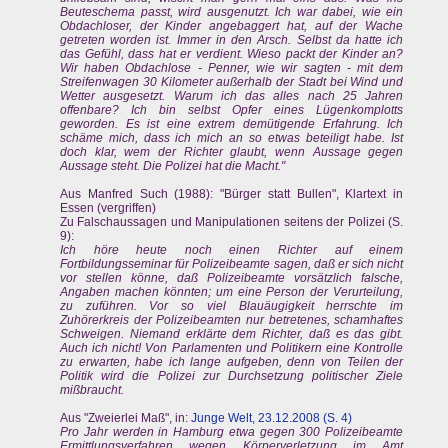
Beuteschema passt, wird ausgenutzt. Ich war dabei, wie ein
Obdachloser, der Kinder angebaggert hat, auf der Wache
getreten worden ist. Immer in den Arsch. Selbst da hatte ich
das Gefühl, dass hat er verdient. Wieso packt der Kinder an?
Wir haben Obdachlose - Penner, wie wir sagten - mit dem
Streifenwagen 30 Kilometer außerhalb der Stadt bei Wind und
Wetter ausgesetzt. Warum ich das alles nach 25 Jahren
offenbare? Ich bin selbst Opfer eines Lügenkomplotts
geworden. Es ist eine extrem demütigende Erfahrung. Ich
schäme mich, dass ich mich an so etwas beteiligt habe. Ist
doch klar, wem der Richter glaubt, wenn Aussage gegen
Aussage steht. Die Polizei hat die Macht."
Aus Manfred Such (1988): "Bürger statt Bullen", Klartext in
Essen (vergriffen)
Zu Falschaussagen und Manipulationen seitens der Polizei (S.
9):
Ich höre heute noch einen Richter auf einem
Fortbildungsseminar für Polizeibeamte sagen, daß er sich nicht
vor stellen könne, daß Polizeibeamte vorsätzlich falsche,
Angaben machen könnten; um eine Person der Verurteilung,
zu zuführen. Vor so viel Blauäugigkeit herrschte im
Zuhörerkreis der Polizeibeamten nur betretenes, schamhaftes
Schweigen. Niemand erklärte dem Richter, daß es das gibt.
Auch ich nicht! Von Parlamenten und Politikern eine Kontrolle
zu erwarten, habe ich lange aufgeben, denn von Teilen der
Politik wird die Polizei zur Durchsetzung politischer Ziele
mißbraucht.
Aus "Zweierlei Maß", in:
Junge Welt, 23.12.2008 (S. 4)
Pro Jahr werden in Hamburg etwa gegen 300 Polizeibeamte
Ermittlungsverfahren wegen Körperverletzung im Amt