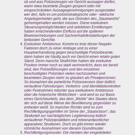
ob und was Polizeizeugen vor Gericht aussagen dürfen,
wann etwa beamtete Zeugen gesperrt oder mit
eingeschränkten Aussagegenehmigungen ausgestattet
wer den, falls es um polizeistrategische oder –taktische
Angelegenheiten geht, die aus Gründen des „Staatswohls“
geheimgehalten werden müssen. Diese exekutiven
Steuerungsmöglichkeiten und selektiven Ermittlungen
haben entscheidenden Einfluss auf die späteren
Beweiserhebungen und Sachverhaltsfeststellungen der
befassten Gerichte.
Exekutiver Amtsbonus: Kommt es trotz dieser Negativ-
Faktoren doch zu einer Anklage und zu einer
Hauptverhandlung gegen beschuldigte Polizeibeamte,
dann haben sie häufig auch vor Gericht einen relativ guten
Stand. Denn manche Strafrichter haben die exekutive
Position immer noch so stark verinnerlicht, dass sie bereit
sind, den Polizeiführungen und den einzelnen
beschuldigten Polizisten vieles nachzusehen und
beamteten Zeugen mehr zu glauben als Privatpersonen.
So triumphiert die parteiliche Polizeiversion über tödlich
verlaufene Fahndungen, Verkehrs- und Identitätskontrollen
oder Festnahmen mitunter qua exekutivem Amtsbonus
über die historische Wirklichkeit – und wird so zur Basis
eines Gerichtsurteils, das dem „Wohle“ des Staates dient,
der sich auf diese Weise der Bevölkerung gegenüber zu
entlasten weiß. So mancher Richter wird so zum
Rechtfertigungsgehilfen im Sinne der „Staatsräson“, das
Strafurteil zur nachträglichen Legitimierung tödlich
verlaufener Polizeipraktiken und mitverantwortlicher
apparativer Strukturen. Doch es gibt immer wieder
rühmliche Ausnahmen von diesem Grundmuster.
Rechtfertigungsmuster: Die meisten der eingeleiteten