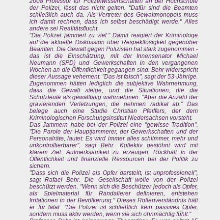
2008 Professor für Polizeiwissenschaften an der Hochschule
der Polizei, lässt das nicht gelten. "Dafür sind die Beamten
schließlich auch da. Als Vertreter des Gewaltmonopols muss
ich damit rechnen, dass ich selbst beschädigt werde." Alles
andere sei Realitätsflucht.
"Die Polizei jammert zu viel." Damit reagiert der Kriminologe
auf die aktuelle Diskussion über Respektlosigkeit gegenüber
Beamten. Die Gewalt gegen Polizisten hat stark zugenommen -
das ist die Einschätzung, mit der Innensenator Michael
Neumann (SPD) und Gewerkschaften in den vergangenen
Wochen an die Öffentlichkeit gegangen sind. Behr widerspricht
dieser Aussage vehement. "Das ist falsch", sagt der 53-Jährige.
Zugenommen hätten lediglich die subjektive Wahrnehmung,
dass die Gewalt steige, und die Situationen, die die
Schutzleute als gewalttätig wahrnehmen. "Aber die Anzahl der
gravierenden Verletzungen, die nehmen radikal ab." Das
belege auch eine Studie Christian Pfeiffers, der dem
Kriminologischen Forschungsinstitut Niedersachsen vorsteht.
Das Jammern habe bei der Polizei eine "gewisse Tradition".
"Die Parole der Hauptjammerer, der Gewerkschaften und der
Personalräte, lautet: Es wird immer alles schlimmer, mehr und
unkontrollierbarer", sagt Behr. Kollektiv gestöhnt wird mit
klarem Ziel: Aufmerksamkeit zu erzeugen, Rückhalt in der
Öffentlichkeit und finanzielle Ressourcen bei der Politik zu
sichern.
"Dass sich die Polizei als Opfer darstellt, ist unprofessionell",
sagt Rafael Behr. Die Gesellschaft wolle von der Polizei
beschützt werden. "Wenn sich die Beschützer jedoch als Opfer,
als Spielmaterial für Randalierer definieren, entstehen
Irritationen in der Bevölkerung." Dieses Rollenverständnis hält
er für fatal. "Die Polizei ist schließlich kein passives Opfer,
sondern muss aktiv werden, wenn sie sich ohnmächtig fühlt."