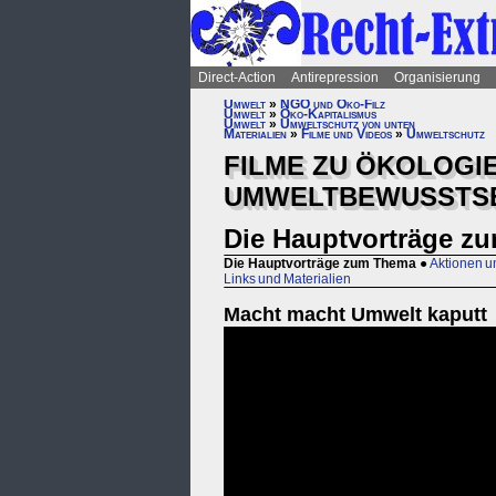
Direct-Action
Antirepression
Organisierung
Umwelt
»
NGO und Öko-Filz
Umwelt
»
Öko-Kapitalismus
Umwelt
»
Umweltschutz von unten
Materialien
»
Filme und Videos
»
Umweltschutz
FILME ZU ÖKOLOGIE
UMWELTBEWUSSTSE
Die Hauptvorträge z
Die Hauptvorträge zum Thema
●
Aktionen u
Links und Materialien
Macht macht Umwelt kaputt