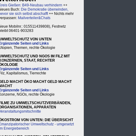
Kreis Gießen: B49-Neubau verhindern
++
Neues Buch:
Die Demokratie überwinden,
bevor sie sich selbst abschafft
++ Nichts mehr
verpassen:
Mailverteiler&Chats
Neue Mobilnr.: 015511439808), Festnetz
bleibt 06401-903283
UMWELTSCHUTZ VON UNTEN
Ergänzende Seiten und Links
Utopien, Themen, rechte Ökologie
UMWELTSCHUTZ UND NGOS IM FILZ MIT
KONZERNEN, STAAT, RECHTER
ÖKOLOGIE
Ergänzende Seiten und Links
Filz, Kapitalismus, Tierrechte
GELD MACHT ÖKO MACHT GELD MACHT
MACHT
Ergänzende Seiten und Links
Konzerne, NGOs, rechte Ökologie
FILME ZU UMWELTSCHUTZVERBÄNDEN,
ORGANISATIONEN, APPARATEN
Veranstaltungsmitschnitte
ÖKOSTROM VON UNTEN: DIE ÜBERSICHT
Emanzipatorischer Umweltschutz - umgesetzt
im Energiebereich