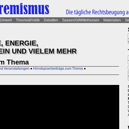
Umwelt
Theorie&Politik
Debatten
Saasen/GI/Mittelhessen
Materialien
Se
, ENERGIE,
IN UND VIELEM MEHR
um Thema
nd Veranstaltungen
●
Hirnstupserbeiträge zum Thema
●