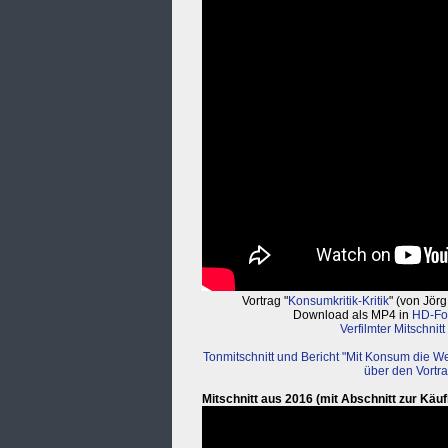
Vortrag "
Konsumkritik-Kritik
" (von Jör
Download als MP4 in
HD-Fo
Verfilmter Mitschnit
Tonmitschnitt und Bericht "Mit Konsum die W
über den Vortra
Mitschnitt aus 2016 (mit Abschnitt zur Käu