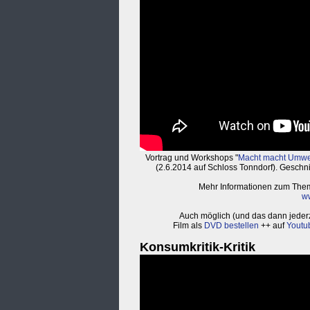
Vortrag und Workshops "
Macht macht Umwel
(2.6.2014 auf Schloss Tonndorf). Geschni
Mehr Informationen zum The
ww
Auch möglich (und das dann jederz
Film als
DVD bestellen
++ auf
Youtu
Konsumkritik-Kritik