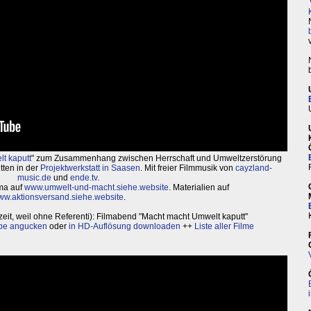
t kaputt
" zum Zusammenhang zwischen Herrschaft und Umweltzerstörung
tten in der
Projektwerkstatt in Saasen
. Mit freier Filmmusik von
cayzland-
music.de
und
ende.tv
.
ma auf
www.umwelt-und-macht.siehe.website
. Materialien auf
w.aktionsversand.siehe.website
.
eit, weil ohne Referenti): Filmabend "Macht macht Umwelt kaputt"
be angucken
oder
in HD-Auflösung downloaden
++
Liste aller Filme