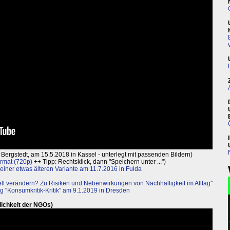
g Bergstedt, am 15.5.2018 in Kassel - unterlegt mit passenden Bildern)
rmat (720p)
++ Tipp: Rechtsklick, dann "Speichern unter ...")
t einer etwas älteren Variante am 11.7.2016 in Fulda
elt verändern? Zu Risiken und Nebenwirkungen von Nachhaltigkeit im Alltag"
g "Konsumkritik-Kritik" am 9.1.2019 in Dresden
flichkeit der NGOs)