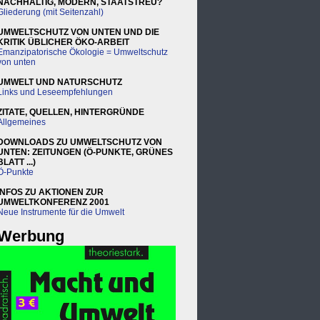
NACHHALTIG, MODERN, STAATSTREU?
Gliederung (mit Seitenzahl)
UMWELTSCHUTZ VON UNTEN UND DIE
KRITIK ÜBLICHER ÖKO-ARBEIT
Emanzipatorische Ökologie = Umweltschutz
von unten
UMWELT UND NATURSCHUTZ
Links und Leseempfehlungen
ZITATE, QUELLEN, HINTERGRÜNDE
Allgemeines
DOWNLOADS ZU UMWELTSCHUTZ VON
UNTEN: ZEITUNGEN (Ö-PUNKTE, GRÜNES
BLATT ...)
Ö-Punkte
INFOS ZU AKTIONEN ZUR
UMWELTKONFERENZ 2001
Neue Instrumente für die Umwelt
Werbung