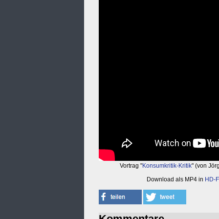
Vortrag "
Konsumkritik-Kritik
" (von Jör
Download als MP4 in
HD-F
Kommentare