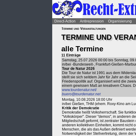
Direct-Action
Antirepression
Organisierung
Termine und Veranstaltungen
TERMINE UND VER
alle Termine
11 Einträge
Samstag, 25.07.2026 00:00 bis Sonntag, 09
in/bei -Bundesweit-, Frankfurt-Gießen-Marbur
Tour de Natur 2026
Die Tour de Natur ist 1991 aus dem Widerst
stellt sie sich seitdem Jahr für Jahr an die
Friedenspolitik auf. Organisiert wird die z
einem gewissen Maß an kreativem Chaos. Dies
www.tourdenatur.net/
buero@tourdenatur.net
Montag, 10.08.2026 18:00 Uhr
in/bei Gießen, THM (ehem. Roxy-Kino am Lu
Kritik der Demokratie
Demokratie heißt Volksherrschaft. Sie funkti
"Volkskörper". Dieser "demos", in anderen 
Mitgliedschaft geformt, ist zentraler Baustei
anderen kollektiven Einheiten, kommt nicht
Menschen, die als das Außen definiert werden
Notwendigkeit der Stellvertretung, denn der