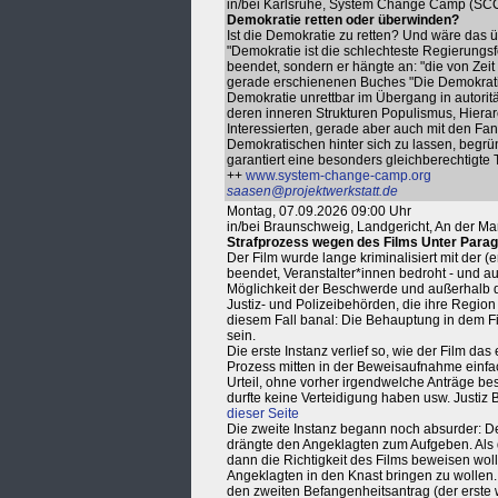
in/bei Karlsruhe, System Change Camp (SC
Demokratie retten oder überwinden?
Ist die Demokratie zu retten? Und wäre das üb
"Demokratie ist die schlechteste Regierungs
beendet, sondern er hängte an: "die von Zeit 
gerade erschienenen Buches "Die Demokratie 
Demokratie unrettbar im Übergang in autorit
deren inneren Strukturen Populismus, Hiera
Interessierten, gerade aber auch mit den Fan
Demokratischen hinter sich zu lassen, begr
garantiert eine besonders gleichberechtigte 
++
www.system-change-camp.org
saasen@projektwerkstatt.de
Montag, 07.09.2026 09:00 Uhr
in/bei Braunschweig, Landgericht, An der Ma
Strafprozess wegen des Films Unter Parag
Der Film wurde lange kriminalisiert mit der (
beendet, Veranstalter*innen bedroht - und 
Möglichkeit der Beschwerde und außerhalb de
Justiz- und Polizeibehörden, die ihre Regio
diesem Fall banal: Die Behauptung in dem Fil
sein.
Die erste Instanz verlief so, wie der Film da
Prozess mitten in der Beweisaufnahme einfac
Urteil, ohne vorher irgendwelche Anträge b
durfte keine Verteidigung haben usw. Justi
dieser Seite
Die zweite Instanz begann noch absurder: De
drängte den Angeklagten zum Aufgeben. Als der
dann die Richtigkeit des Films beweisen woll
Angeklagten in den Knast bringen zu wollen.
den zweiten Befangenheitsantrag (der erste