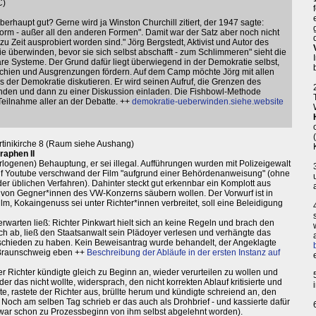
C)
erhaupt gut? Gerne wird ja Winston Churchill zitiert, der 1947 sagte:
form - außer all den anderen Formen". Damit war der Satz aber noch nicht
zu Zeit ausprobiert worden sind." Jörg Bergstedt, Aktivist und Autor des
überwinden, bevor sie sich selbst abschafft - zum Schlimmeren" sieht die
äre Systeme. Der Grund dafür liegt überwiegend in der Demokratie selbst,
rchien und Ausgrenzungen fördern. Auf dem Camp möchte Jörg mit allen
s der Demokratie diskutieren. Er wird seinen Aufruf, die Grenzen des
ünden und dann zu einer Diskussion einladen. Die Fishbowl-Methode
Teilnahme aller an der Debatte. ++
demokratie-ueberwinden.siehe.website
rtinikirche 8 (Raum siehe Aushang)
raphen II
erlogenen) Behauptung, er sei illegal. Aufführungen wurden mit Polizeigewalt
auf Youtube verschwand der Film "aufgrund einer Behördenanweisung" (ohne
r üblichen Verfahren). Dahinter steckt gut erkennbar ein Komplott aus
n von Gegner*innen des VW-Konzerns säubern wollen. Der Vorwurf ist in
m, Kokaingenuss sei unter Richter*innen verbreitet, soll eine Beleidigung
s erwarten ließ: Richter Pinkwart hielt sich an keine Regeln und brach den
h ab, ließ den Staatsanwalt sein Plädoyer verlesen und verhängte das
eschieden zu haben. Kein Beweisantrag wurde behandelt, der Angeklagte
z Braunschweig eben ++
Beschreibung der Abläufe in der ersten Instanz auf
r Richter kündigte gleich zu Beginn an, wieder verurteilen zu wollen und
 das nicht wollte, widersprach, den nicht korrekten Ablauf kritisierte und
te, rastete der Richter aus, brüllte herum und kündigte schreiend an, den
 Noch am selben Tag schrieb er das auch als Drohbrief - und kassierte dafür
 war schon zu Prozessbeginn von ihm selbst abgelehnt worden).