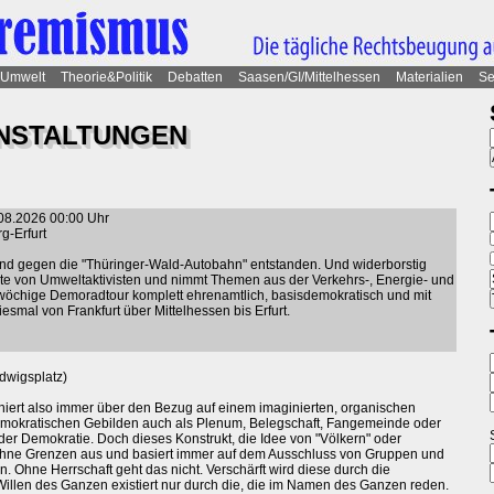
Umwelt
Theorie&Politik
Debatten
Saasen/GI/Mittelhessen
Materialien
Se
ANSTALTUNGEN
.08.2026 00:00 Uhr
g-Erfurt
and gegen die "Thüringer-Wald-Autobahn" entstanden. Und widerborstig
 Seite von Umweltaktivisten und nimmt Themen aus der Verkehrs-, Energie- und
weiwöchige Demoradtour komplett ehrenamtlich, basisdemokratisch und mit
mal von Frankfurt über Mittelhessen bis Erfurt.
dwigsplatz)
oniert also immer über den Bezug auf einem imaginierten, organischen
demokratischen Gebilden auch als Plenum, Belegschaft, Fangemeinde oder
n der Demokratie. Doch dieses Konstrukt, die Idee von "Völkern" oder
 ohne Grenzen aus und basiert immer auf dem Ausschluss von Gruppen und
. Ohne Herrschaft geht das nicht. Verschärft wird diese durch die
 Willen des Ganzen existiert nur durch die, die im Namen des Ganzen reden.