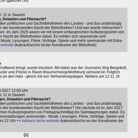
Uhr (gleicher Ort)
tr. 11 in Saasen
n, Debatten und Filmnacht?
ößten politischen und Sachbibliotheken des Landes - und das unabhängig
r an der bundesweiten Nacht der Bibliotheken? Und wer würde mitmachen?
heken. Im Jahr 2025 waren wir mit einem umfangreichen Kulturprogramm von
r Nacht der Bibliotheken dabei. Es reihten sich spannende und
Musik, Lesungen, Filme, Vorträge, Spiele und mehr aneinander mit Extra-
.website
(kabrack!archiv ist der Kunstname der Bibliothek)
e
ftwerk bringt, wurde blockiert. Mit dabei war der Journalist Jörg Bergstedt,
ustiz und Polizei in Raum Braunschweig/Wolfsburg verhasst ist. Folglich
 an den Halz - gleich mit vier Verhandlungstagen. Weitere am 12.11. (9
03.2027 12:00 Uhr
tr. 11 in Saasen
gen, Debatten und Filmnacht?
ößten politischen und Sachbibliotheken des Landes - und das unabhängig
 an der bundesweiten Nacht der Bibliotheken? Die nächste ist im Jahr 2027.
ichen Kulturprogramm von Freitagnachmittag bis Samstagmorgen dabei. Es
eranstaltungen aneinander - Musik, Lesungen, Filme, Vorträge, Spiele und
is 22 Uhr ++
kabrack.siehe.website
(kabrack!archiv es der Kunstname der
[1]