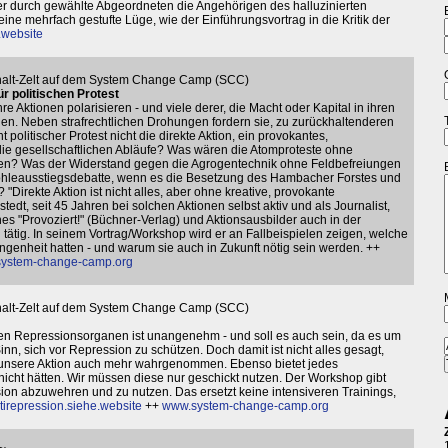
er durch gewählte Abgeordneten die Angehörigen des halluzinierten
ine mehrfach gestufte Lüge, wie der Einführungsvortrag in die Kritik der
.website
phalt-Zelt auf dem System Change Camp (SCC)
r politischen Protest
hre Aktionen polarisieren - und viele derer, die Macht oder Kapital in ihren
nnen. Neben strafrechtlichen Drohungen fordern sie, zu zurückhaltenderen
olitischer Protest nicht die direkte Aktion, ein provokantes,
ie gesellschaftlichen Abläufe? Was wären die Atomproteste ohne
n? Was der Widerstand gegen die Agrogentechnik ohne Feldbefreiungen
ohleausstiegsdebatte, wenn es die Besetzung des Hambacher Forstes und
Direkte Aktion ist nicht alles, aber ohne kreative, provokante
gstedt, seit 45 Jahren bei solchen Aktionen selbst aktiv und als Journalist,
s "Provoziert!" (Büchner-Verlag) und Aktionsausbilder auch in der
tätig. In seinem Vortrag/Workshop wird er an Fallbeispielen zeigen, welche
genheit hatten - und warum sie auch in Zukunft nötig sein werden. ++
ystem-change-camp.org
phalt-Zelt auf dem System Change Camp (SCC)
ren Repressionsorganen ist unangenehm - und soll es auch sein, da es um
nn, sich vor Repression zu schützen. Doch damit ist nicht alles gesagt,
d unsere Aktion auch mehr wahrgenommen. Ebenso bietet jedes
nicht hätten. Wir müssen diese nur geschickt nutzen. Der Workshop gibt
ion abzuwehren und zu nutzen. Das ersetzt keine intensiveren Trainings,
tirepression.siehe.website
++
www.system-change-camp.org