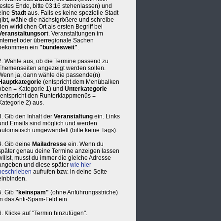
festes Ende, bitte 03:16 stehenlassen) und
eine
Stadt
aus. Falls es keine spezielle Stadt
gibt, wähle die nächstgrößere und schreibe
den wirklichen Ort als ersten Begriff bei
Veranstaltungsort
. Veranstaltungen im
Internet oder überregionale Sachen
bekommen ein
"bundesweit"
.
2. Wähle aus, ob die Termine passend zu
Themenseiten angezeigt werden sollen.
Wenn ja, dann wähle die passende(n)
Hauptkategorie
(entspricht dem Menübalken
oben = Kategorie 1) und
Unterkategorie
(entspricht den Runterklappmenüs =
Kategorie 2) aus.
3. Gib den Inhalt der
Veranstaltung
ein. Links
und Emails sind möglich und werden
automatisch umgewandelt (bitte keine Tags).
4. Gib deine
Mailadresse
ein. Wenn du
später genau deine Termine anzeigen lassen
willst, musst du immer die gleiche Adresse
angeben und diese später
wie hier
beschrieben
aufrufen bzw. in deine Seite
einbinden.
5. Gib
"keinspam"
(ohne Anführungsstriche)
in das Anti-Spam-Feld ein.
6. Klicke auf "Termin hinzufügen".