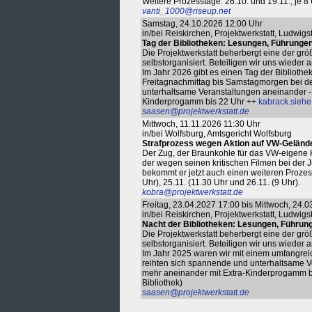
Weitere Prozesstage: 26.10. und 19.11., je 8 
vanti_1000@riseup.net
Samstag, 24.10.2026 12:00 Uhr
in/bei Reiskirchen, Projektwerkstatt, Ludwigs
Tag der Bibliotheken: Lesungen, Führunge
Die Projektwerkstatt beherbergt eine der gr
selbstorganisiert. Beteiligen wir uns wiede
Im Jahr 2026 gibt es einen Tag der Bibliot
Freitagnachmittag bis Samstagmorgen bei de
unterhaltsame Veranstaltungen aneinander - 
Kinderprogamm bis 22 Uhr ++
kabrack.siehe
saasen@projektwerkstatt.de
Mittwoch, 11.11.2026 11:30 Uhr
in/bei Wolfsburg, Amtsgericht Wolfsburg
Strafprozess wegen Aktion auf VW-Geländ
Der Zug, der Braunkohle für das VW-eigene Kra
der wegen seinen kritischen Filmen bei der J
bekommt er jetzt auch einen weiteren Prozess
Uhr), 25.11. (11.30 Uhr und 26.11. (9 Uhr).
kobra@projektwerkstatt.de
Freitag, 23.04.2027 17:00 bis Mittwoch, 24.
in/bei Reiskirchen, Projektwerkstatt, Ludwigs
Nacht der Bibliotheken: Lesungen, Führun
Die Projektwerkstatt beherbergt eine der gr
selbstorganisiert. Beteiligen wir uns wieder
Im Jahr 2025 waren wir mit einem umfangre
reihten sich spannende und unterhaltsame V
mehr aneinander mit Extra-Kinderprogamm b
Bibliothek)
saasen@projektwerkstatt.de