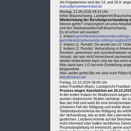
Als Folgetermine sind der 14. und 28.9. ange
kobra@projektwerkstatt.de
Montag, 21.09.2026 09:15 Uhr
in/bei Braunschweig, Landgericht Braunsch
Wiederholung der Berufungsverhandlung w
Worum gehts? Ursprünglich um eine Abseilakt
und der Staatsanwaltschaft Braunschweig
Es ist schon viel passiert:
1. Instanz:
gerichtesindzumessenda.noblogs.o
gerichtesindzumessenda.noblogs.org/post/20
2. Instanz (1. Runde): Da wurde am LG "Unt
2. Instanz (2. Runde): Verhandlung in Abwes
Revision: gewonnen und zurückverwiesen ans 
Vorsatz, der war nicht hinreichend nachwei
wieder einbeziehen kann und sie das wohl 
Was dann kam: LG hat eine Einstellung angere
beigeordnet
Also: weiter gehts! Bei mir sind noch Plätze 
kidu@riseup.net
Freitag, 23.10.2026 08:00 Uhr
in/bei Frankfurt (Main), Landgericht Frankfu
Prozess wegen Abseilaktion am 26.10.202
In der ersten Instanz im Strafprozess wegen 
wurden drakonische Strafen verhängt - bis z
Bau der A49 und warb für eine fundamentale
schweren Fall der Nötigung und wollte diese
Tatsbestandsmerkmal der Nötigung als erfüll
der Verhandlung, wie es tickt: Alle Laienver
gestrichen. Letzteres konnte auf der Beschw
nicht informiert oder hatten rechtliches Gehör.
Prozessbegleitung ist erwünscht, gerne auc