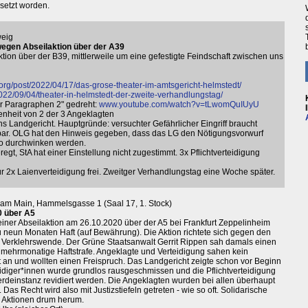
setzt worden.
weig
egen Abseilaktion über der A39
ion über der B39, mittlerweile um eine gefestigte Feindschaft zwischen uns
rg/post/2022/04/17/das-grose-theater-im-amtsgericht-helmstedt/
22/09/04/theater-in-helmstedt-der-zweite-verhandlungstag/
er Paragraphen 2" gedreht:
www.youtube.com/watch?v=tLwomQuIUyU
enheit von 2 der 3 Angeklagten
Landgericht. Hauptgründe: versuchter Gefährlicher Eingriff braucht
sbar. OLG hat den Hinweis gegeben, dass das LG den Nötigungsvorwurf
so durchwinken werden.
gt, StA hat einer Einstellung nicht zugestimmt. 3x Pflichtverteidigung
für 2x Laienverteidigung frei. Zweitger Verhandlungstag eine Woche später.
rt am Main, Hammelsgasse 1 (Saal 17, 1. Stock)
0 über A5
einer Abseilaktion am 26.10.2020 über der A5 bei Frankfurt Zeppelinheim
u neun Monaten Haft (auf Bewährung). Die Aktion richtete sich gegen den
 Verklehrswende. Der Grüne Staatsanwalt Gerrit Rippen sah damals einen
 mehrmonatige Haftstrafe. Angeklagte und Verteidigung sahen kein
t an und wollten einen Freispruch. Das Landgericht zeigte schon vor Beginn
teidiger*innen wurde grundlos rausgeschmissen und die Pflichtverteidigung
erdeinstanz revidiert werden. Die Angeklagten wurden bei allen überhaupt
 Das Recht wird also mit Justizstiefeln getreten - wie so oft. Solidarische
h Aktionen drum herum.