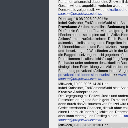
Parlamentarismus ist dabei eine Show, mit d
Gesamtwillens angeblich vertreten werden - e
Demokratie zeigen soll. ++
demokratie.siehe
saasen@projektwerkstatt.de
Dienstag, 18.08.2026 20:30 Uhr
in/bei Karlsruhe, EndCement/Wald-statt-As
Provokante Aktionen und ihre Bedeutung fü
Die "Letzte Generation" hat viele aufgeregt. I
Händen halten, schimpfen auf die Aktivist*i
Aktionsformen zurückzukehren. Doch: Braucht p
aufmerksamkeitserzeugendes Eingreifen in d
Schienenblockaden und Bauplatzbesetzunge
und -besetzungen? Wo ständen wir in der K
die Baggerbesetzungen nicht gegeben hätte? "
Protestformen ist alles nichts", sagt Jörg Ber
Buchautor unter anderem des aktuellen Buche
strategischen Entwicklung von Aktionsformen 
Bedeutung provokante Aktionen in der Vergan
provokante-aktionen.siehe.website
++
www.s
saasen@projektwerkstatt.de
Mittwoch, 19.08.2026 14:30 Uhr
in/bei Karlsruhe, EndCement/Wald-statt-As
Kreative Antirepression
Die Begegnung mit Polizei, Justiz und ande
Einschüchterung und Strafe geht. Es macht Si
denn durch das Auftauchen von Polizei wir
Gerichtsverfahren Chancen, die wir ohne es 
einen Überblick über Möglichkeiten, Repress
aber kann einen guten Einstieg bieten. ++
an
saasen@projektwerkstatt.de
Mittwoch, 19.08.2026 16:30 Uhr