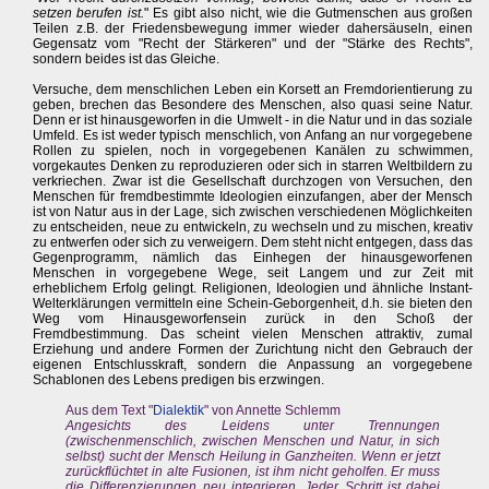
setzen berufen ist.
" Es gibt also nicht, wie die Gutmenschen aus großen
Teilen z.B. der Friedensbewegung immer wieder dahersäuseln, einen
Gegensatz vom "Recht der Stärkeren" und der "Stärke des Rechts",
sondern beides ist das Gleiche.
Versuche, dem menschlichen Leben ein Korsett an Fremdorientierung zu
geben, brechen das Besondere des Menschen, also quasi seine Natur.
Denn er ist hinausgeworfen in die Umwelt - in die Natur und in das soziale
Umfeld. Es ist weder typisch menschlich, von Anfang an nur vorgegebene
Rollen zu spielen, noch in vorgegebenen Kanälen zu schwimmen,
vorgekautes Denken zu reproduzieren oder sich in starren Weltbildern zu
verkriechen. Zwar ist die Gesellschaft durchzogen von Versuchen, den
Menschen für fremdbestimmte Ideologien einzufangen, aber der Mensch
ist von Natur aus in der Lage, sich zwischen verschiedenen Möglichkeiten
zu entscheiden, neue zu entwickeln, zu wechseln und zu mischen, kreativ
zu entwerfen oder sich zu verweigern. Dem steht nicht entgegen, dass das
Gegenprogramm, nämlich das Einhegen der hinausgeworfenen
Menschen in vorgegebene Wege, seit Langem und zur Zeit mit
erheblichem Erfolg gelingt. Religionen, Ideologien und ähnliche Instant-
Welterklärungen vermitteln eine Schein-Geborgenheit, d.h. sie bieten den
Weg vom Hinausgeworfensein zurück in den Schoß der
Fremdbestimmung. Das scheint vielen Menschen attraktiv, zumal
Erziehung und andere Formen der Zurichtung nicht den Gebrauch der
eigenen Entschlusskraft, sondern die Anpassung an vorgegebene
Schablonen des Lebens predigen bis erzwingen.
Aus dem Text "
Dialektik
" von Annette Schlemm
Angesichts des Leidens unter Trennungen
(zwischenmenschlich, zwischen Menschen und Natur, in sich
selbst) sucht der Mensch Heilung in Ganzheiten. Wenn er jetzt
zurückflüchtet in alte Fusionen, ist ihm nicht geholfen. Er muss
die Differenzierungen neu integrieren. Jeder Schritt ist dabei