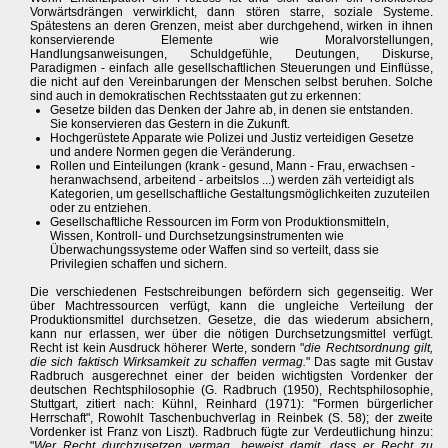
Vorwärtsdrängen verwirklicht, dann stören starre, soziale Systeme.
Spätestens an deren Grenzen, meist aber durchgehend, wirken in ihnen
konservierende Elemente wie Moralvorstellungen,
Handlungsanweisungen, Schuldgefühle, Deutungen, Diskurse,
Paradigmen - einfach alle gesellschaftlichen Steuerungen und Einflüsse,
die nicht auf den Vereinbarungen der Menschen selbst beruhen. Solche
sind auch in demokratischen Rechtsstaaten gut zu erkennen:
Gesetze bilden das Denken der Jahre ab, in denen sie entstanden.
Sie konservieren das Gestern in die Zukunft.
Hochgerüstete Apparate wie Polizei und Justiz verteidigen Gesetze
und andere Normen gegen die Veränderung.
Rollen und Einteilungen (krank - gesund, Mann - Frau, erwachsen -
heranwachsend, arbeitend - arbeitslos ...) werden zäh verteidigt als
Kategorien, um gesellschaftliche Gestaltungsmöglichkeiten zuzuteilen
oder zu entziehen.
Gesellschaftliche Ressourcen im Form von Produktionsmitteln,
Wissen, Kontroll- und Durchsetzungsinstrumenten wie
Überwachungssysteme oder Waffen sind so verteilt, dass sie
Privilegien schaffen und sichern.
Die verschiedenen Festschreibungen befördern sich gegenseitig. Wer
über Machtressourcen verfügt, kann die ungleiche Verteilung der
Produktionsmittel durchsetzen. Gesetze, die das wiederum absichern,
kann nur erlassen, wer über die nötigen Durchsetzungsmittel verfügt.
Recht ist kein Ausdruck höherer Werte, sondern "
die Rechtsordnung gilt,
die sich faktisch Wirksamkeit zu schaffen vermag.
" Das sagte mit Gustav
Radbruch ausgerechnet einer der beiden wichtigsten Vordenker der
deutschen Rechtsphilosophie (G. Radbruch (1950), Rechtsphilosophie,
Stuttgart, zitiert nach: Kühnl, Reinhard (1971): "Formen bürgerlicher
Herrschaft", Rowohlt Taschenbuchverlag in Reinbek (S. 58); der zweite
Vordenker ist Franz von Liszt). Radbruch fügte zur Verdeutlichung hinzu:
"
Wer Recht durchzusetzen vermag, beweist damit, dass er Recht zu