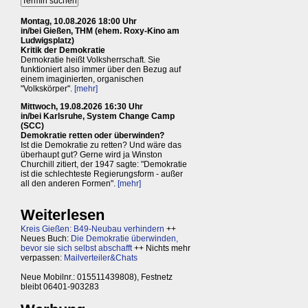
Montag, 10.08.2026 18:00 Uhr
in/bei Gießen, THM (ehem. Roxy-Kino am
Ludwigsplatz)
Kritik der Demokratie
Demokratie heißt Volksherrschaft. Sie
funktioniert also immer über den Bezug auf
einem imaginierten, organischen
"Volkskörper".
[mehr]
Mittwoch, 19.08.2026 16:30 Uhr
in/bei Karlsruhe, System Change Camp
(SCC)
Demokratie retten oder überwinden?
Ist die Demokratie zu retten? Und wäre das
überhaupt gut? Gerne wird ja Winston
Churchill zitiert, der 1947 sagte: "Demokratie
ist die schlechteste Regierungsform - außer
all den anderen Formen".
[mehr]
Weiterlesen
Kreis Gießen: B49-Neubau verhindern
++
Neues Buch:
Die Demokratie überwinden,
bevor sie sich selbst abschafft
++ Nichts mehr
verpassen:
Mailverteiler&Chats
Neue Mobilnr.: 015511439808), Festnetz
bleibt 06401-903283