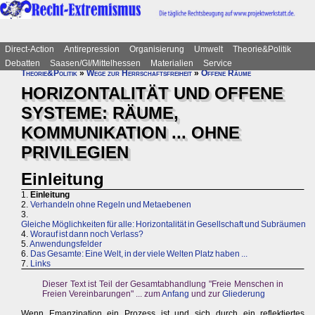
Direct-Action
Antirepression
Organisierung
Umwelt
Theorie&Politik
Debatten
Saasen/GI/Mittelhessen
Materialien
Service
Theorie&Politik
»
Wege zur Herrschaftsfreiheit
»
Offene Räume
HORIZONTALITÄT UND OFFENE
SYSTEME: RÄUME,
KOMMUNIKATION ... OHNE
PRIVILEGIEN
Einleitung
1.
Einleitung
2.
Verhandeln ohne Regeln und Metaebenen
3.
Gleiche Möglichkeiten für alle: Horizontalität in Gesellschaft und Subräumen
4.
Worauf ist dann noch Verlass?
5.
Anwendungsfelder
6.
Das Gesamte: Eine Welt, in der viele Welten Platz haben ...
7.
Links
Dieser Text ist Teil der Gesamtabhandlung "Freie Menschen in
Freien Vereinbarungen" ... zum
Anfang
und zur
Gliederung
Wenn Emanzipation ein Prozess ist und sich durch ein reflektiertes