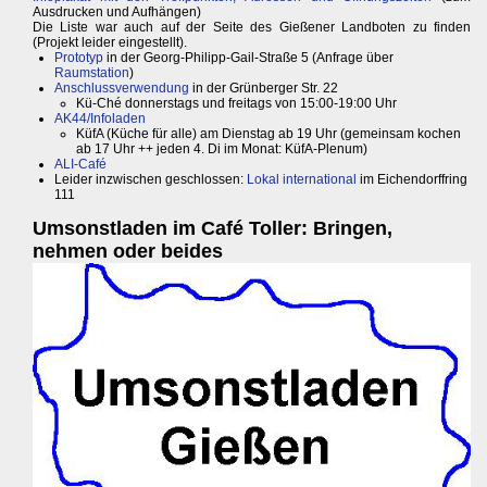
Ausdrucken und Aufhängen)
Die Liste war auch auf der Seite des Gießener Landboten zu finden
(Projekt leider eingestellt).
Prototyp
in der Georg-Philipp-Gail-Straße 5 (Anfrage über
Raumstation
)
Anschlussverwendung
in der Grünberger Str. 22
Kü-Ché donnerstags und freitags von 15:00-19:00 Uhr
AK44/Infoladen
KüfA (Küche für alle) am Dienstag ab 19 Uhr (gemeinsam kochen
ab 17 Uhr ++ jeden 4. Di im Monat: KüfA-Plenum)
ALI-Café
Leider inzwischen geschlossen:
Lokal international
im Eichendorffring
111
Umsonstladen im Café Toller: Bringen,
nehmen oder beides