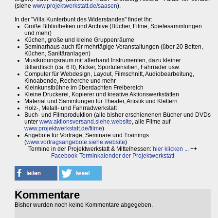
(siehe
www.projektwerkstatt.de/saasen
).
In der "Villa Kunterbunt des Widerstandes" findet Ihr:
Große Bibliotheken und Archive (Bücher, Filme, Spielesammlungen
und mehr)
Küchen, große und kleine Gruppenräume
Seminarhaus auch für mehrtägige Veranstaltungen (über 20 Betten,
Küchen, Sanitäranlagen)
Musikübungsraum mit allerhand Instrumenten, dazu kleiner
Billardtisch (ca. 6 ft), Kicker, Sportutensilien, Fahrräder usw.
Computer für Webdesign, Layout, Filmschnitt, Audiobearbeitung,
Kinoabende, Recherche und mehr
Kleinkunstbühne im überdachten Freibereich
Kleine Druckerei, Kopierer und kreative Aktionswerkstätten
Material und Sammlungen für Theater, Artistik und Klettern
Holz-, Metall- und Fahrradwerkstatt
Buch- und Filmproduktion (alle bisher erschienenen Bücher und DVDs
unter
www.aktionsversand.siehe.website
, alle Filme auf
www.projektwerkstatt.de/filme
)
Angebote für Vorträge, Seminare und Trainings
(
www.vortragsangebote.siehe.website
)
Termine in der Projektwerkstatt & Mittelhessen:
hier klicken ...
++
Facebook-Terminkalender der Projektwerkstatt
Kommentare
Bisher wurden noch keine Kommentare abgegeben.