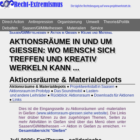
Direct-Action
Antirepression
Organisierung
Umwelt
Theorie&Politik
Debatten
Saasen/GI/Mittelhessen
Materialien
Service
Saasen/GI/Mittelhessen
»
Aktion in Gießen
»
Räume und Material
AKTIONSRÄUME IN UND UM
GIESSEN: WO MENSCH SICH
TREFFEN UND KREATIV
WERKELN KANN ...
Aktionsräume & Materialdepots
Aktionsräume & Materialdepots
●
Projektwerkstatt in Saasen
●
Aktionsraum im Prototyp
●
Das Soundmobil
●
Lasten-
und andere Leihräder
●
Rückblick: Aktionsraum
●
Downloads für Aktionen
●
Links
Dies ist die Eingangsseite zu Aktionsräumen und -materialien
in Gießen (
www.aktionsraum-giessen.siehe.website
). Die Links
hier drüber führen zu den zugehörigen Themen, Seiten zu
mehr Aktivitäten in Gießen sind über das Menü oben unter
Saasen/GI/Mittelhessen --> Aktion in Gießen zu erreichen. ++
Gesamtübersicht "Gießen"