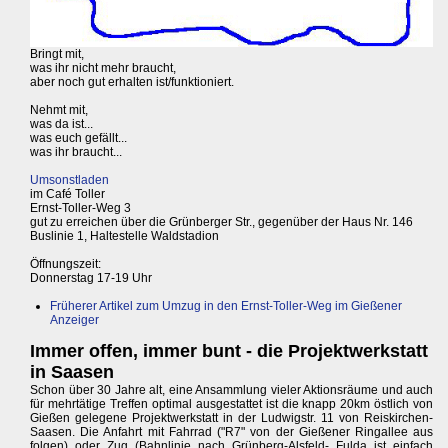
Bringt mit,
was ihr nicht mehr braucht,
aber noch gut erhalten ist/funktioniert.
Nehmt mit,
was da ist...
was euch gefällt...
was ihr braucht...
Umsonstladen
im Café Toller
Ernst-Toller-Weg 3
gut zu erreichen über die Grünberger Str., gegenüber der Haus Nr. 146
Buslinie 1, Haltestelle Waldstadion
Öffnungszeit:
Donnerstag 17-19 Uhr
Früherer Artikel zum Umzug in den Ernst-Toller-Weg im Gießener
Anzeiger
Immer offen, immer bunt - die Projektwerkstatt
in Saasen
Schon über 30 Jahre alt, eine Ansammlung vieler Aktionsräume und auch
für mehrtätige Treffen optimal ausgestattet ist die knapp 20km östlich von
Gießen gelegene Projektwerkstatt in der Ludwigstr. 11 von Reiskirchen-
Saasen. Die Anfahrt mit Fahrrad ("R7" von der Gießener Ringallee aus
folgen) oder Zug (Bahnlinie nach Grünberg-Alsfeld- Fulda ist einfach