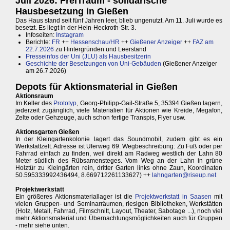
Juli 2026: FreiTraum - solidarische
Hausbesetzung in Gießen
Das Haus stand seit fünf Jahren leer, blieb ungenutzt. Am 11. Juli wurde es
besetzt. Es liegt in der Hein-Heckroth-Str. 3.
Infoseiten:
Instagram
Berichte:
FR
++
Hessenschau/HR
++
Gießener Anzeiger
++
FAZ am
22.7.2026
zu Hintergründen und Leerstand
Presseinfos der Uni (JLU) als Hausbesitzerin
Geschichte der Besetzungen von Uni-Gebäuden
(Gießener Anzeiger
am 26.7.2026)
Depots für Aktionsmaterial in Gießen
Aktionsraum
Im Keller des
Prototyp
, Georg-Philipp-Gail-Straße 5, 35394 Gießen lagern,
jederzeit zugänglich, viele Materialien für Aktionen wie Kreide, Megafon,
Zelte oder Gehzeuge, auch schon fertige Transpis, Flyer usw.
Aktionsgarten Gießen
In der Kleingartenkolonie lagert das Soundmobil, zudem gibt es ein
Werkstattzelt. Adresse ist Uferweg 69. Wegbeschreibung: Zu Fuß oder per
Fahrrad einfach zu finden, weil direkt am Radweg westlich der Lahn 80
Meter südlich des Rübsamensteges. Vom Weg an der Lahn in grüne
Holztür zu Kleingärten rein, dritter Garten links ohne Zaun, Koordinaten
50.595333992436494, 8.669712261133627) ++
lahngarten@riseup.net
Projektwerkstatt
Ein größeres Aktionsmateriallager ist die
Projektwerkstatt in Saasen
mit
vielen Gruppen- und Seminarräumen, riesigen Bibliotheken, Werkstätten
(Holz, Metall, Fahrrad, Filmschnitt, Layout, Theater, Sabotage ...), noch viel
mehr Aktionsmaterial und Übernachtungsmöglichkeiten auch für Gruppen
- mehr siehe unten.