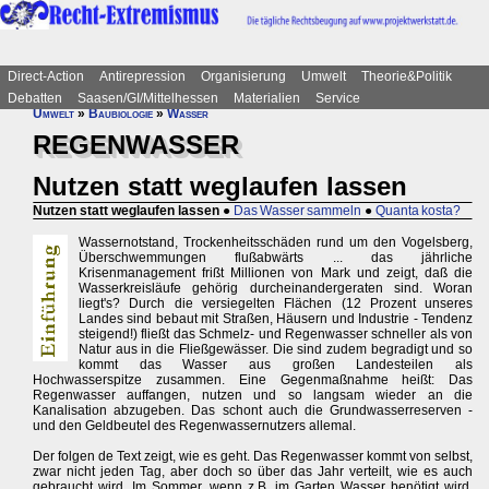
Direct-Action
Antirepression
Organisierung
Umwelt
Theorie&Politik
Debatten
Saasen/GI/Mittelhessen
Materialien
Service
Umwelt
»
Baubiologie
»
Wasser
REGENWASSER
Nutzen statt weglaufen lassen
Nutzen statt weglaufen lassen
●
Das Wasser sammeln
●
Quanta kosta?
Wassernotstand, Trockenheitsschäden rund um den Vogelsberg,
Überschwemmungen flußabwärts ... das jährliche
Krisenmanagement frißt Millionen von Mark und zeigt, daß die
Wasserkreisläufe gehörig durcheinandergeraten sind. Woran
liegt's? Durch die versiegelten Flächen (12 Prozent unseres
Landes sind bebaut mit Straßen, Häusern und Industrie - Tendenz
steigend!) fließt das Schmelz- und Regenwasser schneller als von
Natur aus in die Fließgewässer. Die sind zudem begradigt und so
kommt das Wasser aus großen Landesteilen als
Hochwasserspitze zusammen. Eine Gegenmaßnahme heißt: Das
Regenwasser auffangen, nutzen und so langsam wieder an die
Kanalisation abzugeben. Das schont auch die Grundwasserreserven -
und den Geldbeutel des Regenwassernutzers allemal.
Der folgen de Text zeigt, wie es geht. Das Regenwasser kommt von selbst,
zwar nicht jeden Tag, aber doch so über das Jahr verteilt, wie es auch
gebraucht wird. Im Sommer, wenn z.B. im Garten Wasser benötigt wird,