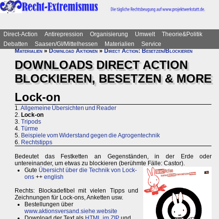
Direct-Action
Antirepression
Organisierung
Umwelt
Theorie&Politik
Debatten
Saasen/GI/Mittelhessen
Materialien
Service
Materialien
»
Download Aktionen
»
Direct Action: Besetzen/Blockieren
DOWNLOADS DIRECT ACTION
BLOCKIEREN, BESETZEN & MORE
Lock-on
1.
Allgemeine Übersichten und Reader
2.
Lock-on
3.
Tripods
4.
Türme
5.
Beispiele vom Widerstand gegen die Agrogentechnik
6.
Rechtstipps
Bedeutet das Festketten an Gegenständen, in der Erde oder
untereinander, um etwas zu blockieren (berühmte Fälle: Castor).
Gute
Übersicht über die Technik von Lock-
ons
++
english
Rechts: Blockadefibel mit vielen Tipps und
Zeichnungen für Lock-ons, Anketten usw.
Bestellungen über
www.aktionsversand.siehe.website
Download der Text als
HTML im ZIP
und