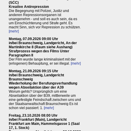
(SCC)
Kreative Antirepression
Die Begegnung mit Polizei, Justiz und
anderen Repressionsorganen ist
unangenehm - und soll es auch sein, da es
um Einschüchterung und Strafe geht. Es
macht Sinn, sich vor Repression zu schützen.
[mehr]
Montag, 07.09.2026 09:00 Uhr
in/bei Braunschweig, Landgericht, An der
Martinikirche 8 (Raum siehe Aushang)
Strafprozess wegen des Films Unter
Paragraphen II
Der Film wurde lange kriminalisiert mit der
(erlogenen) Behauptung, er sei illegal.
[mehr]
Montag, 21.09.2026 09:15 Uhr
in/bei Braunschweig, Landgericht
Braunschweig
Wiederholung der Berufungsverhandlung
wegen Abseilaktion über der A39
Worum gehts? Ursprünglich um eine
Abseilaktion über der B39, mittlerweile um
eine gefestigte Feindschaft zwischen uns und
der Staatsanwaltschaft Braunschweig Es ist
schon viel passiert: 1.
[mehr]
Freitag, 23.10.2026 08:00 Uhr
in/bei Frankfurt (Main), Landgericht
Frankfurt am Main, Hammelsgasse 1 (Saal
17, 1. Stock)