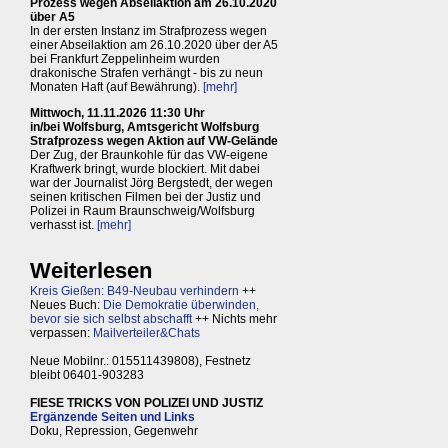
Prozess wegen Abseilaktion am 26.10.2020
über A5
In der ersten Instanz im Strafprozess wegen
einer Abseilaktion am 26.10.2020 über der A5
bei Frankfurt Zeppelinheim wurden
drakonische Strafen verhängt - bis zu neun
Monaten Haft (auf Bewährung).
[mehr]
Mittwoch, 11.11.2026 11:30 Uhr
in/bei Wolfsburg, Amtsgericht Wolfsburg
Strafprozess wegen Aktion auf VW-Gelände
Der Zug, der Braunkohle für das VW-eigene
Kraftwerk bringt, wurde blockiert. Mit dabei
war der Journalist Jörg Bergstedt, der wegen
seinen kritischen Filmen bei der Justiz und
Polizei in Raum Braunschweig/Wolfsburg
verhasst ist.
[mehr]
Weiterlesen
Kreis Gießen: B49-Neubau verhindern
++
Neues Buch:
Die Demokratie überwinden,
bevor sie sich selbst abschafft
++ Nichts mehr
verpassen:
Mailverteiler&Chats
Neue Mobilnr.: 015511439808), Festnetz
bleibt 06401-903283
FIESE TRICKS VON POLIZEI UND JUSTIZ
Ergänzende Seiten und Links
Doku, Repression, Gegenwehr