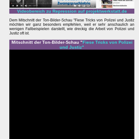
Videobereich zu Repression auf projektwerkstatt.de
Dem Mitschnitt der Ton-Bilder-Schau "Fiese Tricks von Polizei und Justiz
möchten wir ganz besonders empfehlen, weil er sehr anschaulich an
wenigen Fallbeispielen darstellt, wie dreckig die Arbeit von Polizei und
Justiz oft ist.
Mitschnitt der Ton-Bilder-Schau "
Fiese Tricks von Polizei
und Justiz"