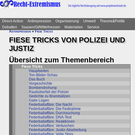
Direct-Action
Antirepression
Organisierung
Umwelt
Theorie&Politik
Debatten
Saasen/GI/Mittelhessen
Materialien
Service
Antirepression
»
Fiese Tricks
FIESE TRICKS VON POLIZEI UND
JUSTIZ
Übersicht zum Themenbereich
Fiese Tricks
Hauptseiten
Ton-Bilder-Schau
Das Buch
Vorgeschichte
Bombendrohung
Raubüberfall der Polizei
Gedichte zu Brandsätzen
Gaile Lügen
Federballaffäre: Die Nacht
Federballaffäre: Die Festnahme
Federballaffäre: Durchsuchung
Federballaffäre: DNA-Test
Federballaffäre: Reaktionen
Federballaffäre: Vertuschen
Federballaffäre: Justiz-Abarbeitung
Federballaffäre: Volle Story