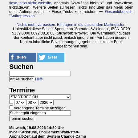
fiese-tricks.siehe.website
, ehemals "www.fiese-tricks.tk" und "www.fiese-
tricks.de.vu"). Weitere Seiten zu fiesen Tricks sind über das Menü oben
unter Antirepression --> Fiese Tricks zu erreichen. ++
Gesamtübersicht
"Antirepression"
Nichts mehr verpassen: Eintragen in die passenden Mailinglisten
!
Unterstützt diese Seiten: Spende an "Spenden&Aktionen", IBAN DE29
5139 0000 0092 8818 06 (Stichwort: "Prowe")! Die Warnmeldung, dass
der Kontoinhaber nicht passt, einfach ignorieren - wir haben unseren
Konten inhaltliche Bezeichnungen gegeben, die mit der Bank
abgesprochen sind.
Suchen
Hilfe
Termine
vergangene Termine anzeigen
Mittwoch, 19.08.2026 14:30 Uhr
in/bei Karlsruhe, EndCement/Wald-statt-
Asphalt-Zelt auf dem System Change Camp