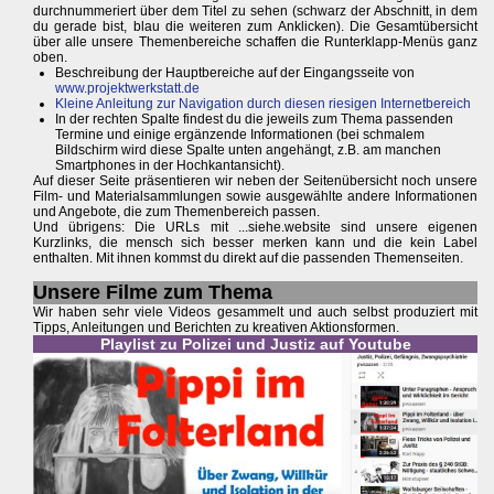
durchnummeriert über dem Titel zu sehen (schwarz der Abschnitt, in dem
du gerade bist, blau die weiteren zum Anklicken). Die Gesamtübersicht
über alle unsere Themenbereiche schaffen die Runterklapp-Menüs ganz
oben.
Beschreibung der Hauptbereiche auf der Eingangsseite von
www.projektwerkstatt.de
Kleine Anleitung zur Navigation durch diesen riesigen Internetbereich
In der rechten Spalte findest du die jeweils zum Thema passenden
Termine und einige ergänzende Informationen (bei schmalem
Bildschirm wird diese Spalte unten angehängt, z.B. am manchen
Smartphones in der Hochkantansicht).
Auf dieser Seite präsentieren wir neben der Seitenübersicht noch unsere
Film- und Materialsammlungen sowie ausgewählte andere Informationen
und Angebote, die zum Themenbereich passen.
Und übrigens: Die URLs mit ...siehe.website sind unsere eigenen
Kurzlinks, die mensch sich besser merken kann und die kein Label
enthalten. Mit ihnen kommst du direkt auf die passenden Themenseiten.
Unsere Filme zum Thema
Wir haben sehr viele Videos gesammelt und auch selbst produziert mit
Tipps, Anleitungen und Berichten zu kreativen Aktionsformen.
Playlist zu Polizei und Justiz auf Youtube