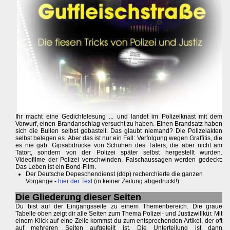
Ihr macht eine Gedichtelesung ... und landet im Polizeiknast mit dem
Vorwurf, einen Brandanschlag versucht zu haben. Einen Brandsatz haben
sich die Bullen selbst gebastelt. Das glaubt niemand? Die Polizeiakten
selbst belegen es. Aber das ist nur ein Fall: Verfolgung wegen Graffitis, die
es nie gab. Gipsabdrücke von Schuhen des Täters, die aber nicht am
Tatort, sondern von der Polizei später selbst hergestellt wurden.
Videofilme der Polizei verschwinden, Falschaussagen werden gedeckt:
Das Leben ist ein Bond-Film.
Der Deutsche Depeschendienst (ddp) recherchierte die ganzen
Vorgänge -
hier der Text
(in keiner Zeitung abgedruckt!)
Die Gliederung dieser Seiten
Du bist auf der Eingangsseite zu einem Themenbereich. Die graue
Tabelle oben zeigt dir alle Seiten zum Thema Polizei- und Justizwillkür. Mit
einem Klick auf eine Zeile kommst du zum entsprechenden Artikel, der oft
auf mehreren Seiten aufgeteilt ist. Die Unterteilung ist dann