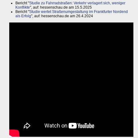
Bericht "
Studie zu Fahrradstraßen: Verkehr verlagert sich, weniger
Konflikte
", auf: hessenschau.de am 15.5.2025
Bericht "
Studie wertet Straßenumgestaltung im Frankfurter Nordend
als Erfolg
", auf: hessenschau.de am 26.4.2024