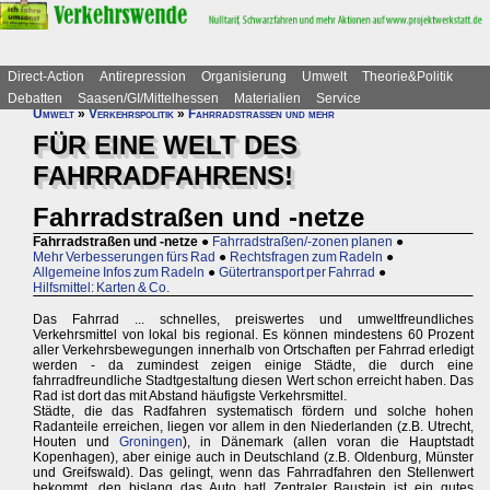
Direct-Action
Antirepression
Organisierung
Umwelt
Theorie&Politik
Debatten
Saasen/GI/Mittelhessen
Materialien
Service
Umwelt
»
Verkehrspolitik
»
Fahrradstraßen und mehr
FÜR EINE WELT DES
FAHRRADFAHRENS!
Fahrradstraßen und -netze
Fahrradstraßen und -netze
●
Fahrradstraßen/-zonen planen
●
Mehr Verbesserungen fürs Rad
●
Rechtsfragen zum Radeln
●
Allgemeine Infos zum Radeln
●
Gütertransport per Fahrrad
●
Hilfsmittel: Karten & Co.
Das Fahrrad ... schnelles, preiswertes und umweltfreundliches
Verkehrsmittel von lokal bis regional. Es können mindestens 60 Prozent
aller Verkehrsbewegungen innerhalb von Ortschaften per Fahrrad erledigt
werden - da zumindest zeigen einige Städte, die durch eine
fahrradfreundliche Stadtgestaltung diesen Wert schon erreicht haben. Das
Rad ist dort das mit Abstand häufigste Verkehrsmittel.
Städte, die das Radfahren systematisch fördern und solche hohen
Radanteile erreichen, liegen vor allem in den Niederlanden (z.B. Utrecht,
Houten und
Groningen
), in Dänemark (allen voran die Hauptstadt
Kopenhagen), aber einige auch in Deutschland (z.B. Oldenburg, Münster
und Greifswald). Das gelingt, wenn das Fahrradfahren den Stellenwert
bekommt, den bislang das Auto hat! Zentraler Baustein ist ein gutes