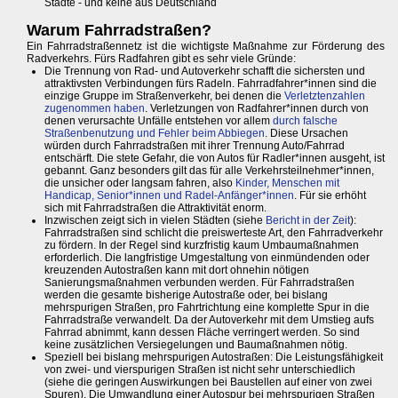
Städte - und keine aus Deutschland
Warum Fahrradstraßen?
Ein Fahrradstraßennetz ist die wichtigste Maßnahme zur Förderung des
Radverkehrs. Fürs Radfahren gibt es sehr viele Gründe:
Die Trennung von Rad- und Autoverkehr schafft die sichersten und
attraktivsten Verbindungen fürs Radeln. Fahrradfahrer*innen sind die
einzige Gruppe im Straßenverkehr, bei denen die
Verletztenzahlen
zugenommen haben
. Verletzungen von Radfahrer*innen durch von
denen verursachte Unfälle entstehen vor allem
durch falsche
Straßenbenutzung und Fehler beim Abbiegen
. Diese Ursachen
würden durch Fahrradstraßen mit ihrer Trennung Auto/Fahrrad
entschärft. Die stete Gefahr, die von Autos für Radler*innen ausgeht, ist
gebannt. Ganz besonders gilt das für alle Verkehrsteilnehmer*innen,
die unsicher oder langsam fahren, also
Kinder, Menschen mit
Handicap, Senior*innen und Radel-Anfänger*innen
. Für sie erhöht
sich mit Fahrradstraßen die Attraktivität enorm.
Inzwischen zeigt sich in vielen Städten (siehe
Bericht in der Zeit
):
Fahrradstraßen sind schlicht die preiswerteste Art, den Fahrradverkehr
zu fördern. In der Regel sind kurzfristig kaum Umbaumaßnahmen
erforderlich. Die langfristige Umgestaltung von einmündenden oder
kreuzenden Autostraßen kann mit dort ohnehin nötigen
Sanierungsmaßnahmen verbunden werden. Für Fahrradstraßen
werden die gesamte bisherige Autostraße oder, bei bislang
mehrspurigen Straßen, pro Fahrtrichtung eine komplette Spur in die
Fahrradstraße verwandelt. Da der Autoverkehr mit dem Umstieg aufs
Fahrrad abnimmt, kann dessen Fläche verringert werden. So sind
keine zusätzlichen Versiegelungen und Baumaßnahmen nötig.
Speziell bei bislang mehrspurigen Autostraßen: Die Leistungsfähigkeit
von zwei- und vierspurigen Straßen ist nicht sehr unterschiedlich
(siehe die geringen Auswirkungen bei Baustellen auf einer von zwei
Spuren). Die Umwandlung einer Autospur bei mehrspurigen Straßen