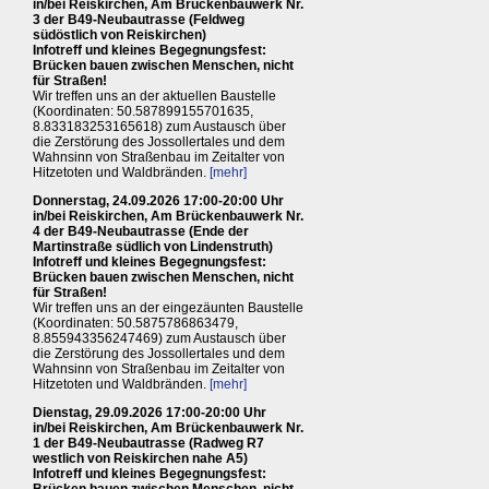
in/bei Reiskirchen, Am Brückenbauwerk Nr.
3 der B49-Neubautrasse (Feldweg
südöstlich von Reiskirchen)
Infotreff und kleines Begegnungsfest:
Brücken bauen zwischen Menschen, nicht
für Straßen!
Wir treffen uns an der aktuellen Baustelle
(Koordinaten: 50.587899155701635,
8.833183253165618) zum Austausch über
die Zerstörung des Jossollertales und dem
Wahnsinn von Straßenbau im Zeitalter von
Hitzetoten und Waldbränden.
[mehr]
Donnerstag, 24.09.2026 17:00-20:00 Uhr
in/bei Reiskirchen, Am Brückenbauwerk Nr.
4 der B49-Neubautrasse (Ende der
Martinstraße südlich von Lindenstruth)
Infotreff und kleines Begegnungsfest:
Brücken bauen zwischen Menschen, nicht
für Straßen!
Wir treffen uns an der eingezäunten Baustelle
(Koordinaten: 50.5875786863479,
8.855943356247469) zum Austausch über
die Zerstörung des Jossollertales und dem
Wahnsinn von Straßenbau im Zeitalter von
Hitzetoten und Waldbränden.
[mehr]
Dienstag, 29.09.2026 17:00-20:00 Uhr
in/bei Reiskirchen, Am Brückenbauwerk Nr.
1 der B49-Neubautrasse (Radweg R7
westlich von Reiskirchen nahe A5)
Infotreff und kleines Begegnungsfest: