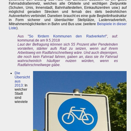
Fahrradstraßennetz, welches alle Ortsteile und wichtigen Zielpunkte
(Schulen, Unis, Innenstadt, Bahnhaltestellen, Einkaufszentren usw.) auf
möglichst geraden Strecken und fernab des stets bedrohlichen
Autoverkehrs verbindet. Daneben braucht es eine gute Begleitinfrastruktur
in Form sicherer und überdachter Stellplätze, Lastenradverleih,
Mitnahmemöglichkeiten in Bahn und Bus usw. (weitere
Beispiele in dieser
Liste
).
Aus "
So fördern Kommunen den Radverkehr!
", auf:
kommunal.de am 9.5.2018
Laut der Befragung können sich 55 Prozent aller Pendelnden
vorstellen, stärker aufs Rad zu setzen, wenn auf ihrem
Arbeitsweg ein Radfahrschnellweg wäre. Und auch diejenigen,
die noch kein Fahrrad fahren, gaben an, dass sie ihr Fahrrad
wahrscheinlich häufiger nutzen würden, wenn es
Radfahrschnellwege gäbe.
Die
Übersicht
aus
2013
: In
welcher
Stadt
sind
wieviele