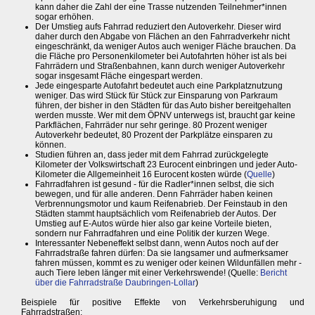
kann daher die Zahl der eine Trasse nutzenden Teilnehmer*innen
sogar erhöhen.
Der Umstieg aufs Fahrrad reduziert den Autoverkehr. Dieser wird
daher durch den Abgabe von Flächen an den Fahrradverkehr nicht
eingeschränkt, da weniger Autos auch weniger Fläche brauchen. Da
die Fläche pro Personenkilometer bei Autofahrten höher ist als bei
Fahrrädern und Straßenbahnen, kann durch weniger Autoverkehr
sogar insgesamt Fläche eingespart werden.
Jede eingesparte Autofahrt bedeutet auch eine Parkplatznutzung
weniger. Das wird Stück für Stück zur Einsparung von Parkraum
führen, der bisher in den Städten für das Auto bisher bereitgehalten
werden musste. Wer mit dem ÖPNV unterwegs ist, braucht gar keine
Parkflächen, Fahrräder nur sehr geringe. 80 Prozent weniger
Autoverkehr bedeutet, 80 Prozent der Parkplätze einsparen zu
können.
Studien führen an, dass jeder mit dem Fahrrad zurückgelegte
Kilometer der Volkswirtschaft 23 Eurocent einbringen und jeder Auto-
Kilometer die Allgemeinheit 16 Eurocent kosten würde (
Quelle
)
Fahrradfahren ist gesund - für die Radler*innen selbst, die sich
bewegen, und für alle anderen. Denn Fahrräder haben keinen
Verbrennungsmotor und kaum Reifenabrieb. Der Feinstaub in den
Städten stammt hauptsächlich vom Reifenabrieb der Autos. Der
Umstieg auf E-Autos würde hier also gar keine Vorteile bieten,
sondern nur Fahrradfahren und eine Politik der kurzen Wege.
Interessanter Nebeneffekt selbst dann, wenn Autos noch auf der
Fahrradstraße fahren dürfen: Da sie langsamer und aufmerksamer
fahren müssen, kommt es zu weniger oder keinen Wildunfällen mehr -
auch Tiere leben länger mit einer Verkehrswende! (Quelle:
Bericht
über die Fahrradstraße Daubringen-Lollar
)
Beispiele für positive Effekte von Verkehrsberuhigung und
Fahrradstraßen: