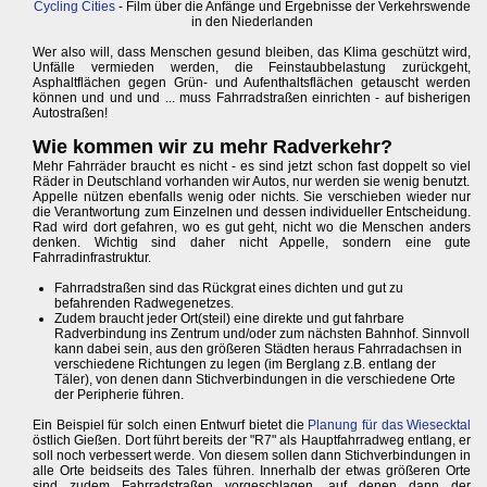
Cycling Cities
- Film über die Anfänge und Ergebnisse der Verkehrswende
in den Niederlanden
Wer also will, dass Menschen gesund bleiben, das Klima geschützt wird,
Unfälle vermieden werden, die Feinstaubbelastung zurückgeht,
Asphaltflächen gegen Grün- und Aufenthaltsflächen getauscht werden
können und und und ... muss Fahrradstraßen einrichten - auf bisherigen
Autostraßen!
Wie kommen wir zu mehr Radverkehr?
Mehr Fahrräder braucht es nicht - es sind jetzt schon fast doppelt so viel
Räder in Deutschland vorhanden wir Autos, nur werden sie wenig benutzt.
Appelle nützen ebenfalls wenig oder nichts. Sie verschieben wieder nur
die Verantwortung zum Einzelnen und dessen individueller Entscheidung.
Rad wird dort gefahren, wo es gut geht, nicht wo die Menschen anders
denken. Wichtig sind daher nicht Appelle, sondern eine gute
Fahrradinfrastruktur.
Fahrradstraßen sind das Rückgrat eines dichten und gut zu
befahrenden Radwegenetzes.
Zudem braucht jeder Ort(steil) eine direkte und gut fahrbare
Radverbindung ins Zentrum und/oder zum nächsten Bahnhof. Sinnvoll
kann dabei sein, aus den größeren Städten heraus Fahrradachsen in
verschiedene Richtungen zu legen (im Berglang z.B. entlang der
Täler), von denen dann Stichverbindungen in die verschiedene Orte
der Peripherie führen.
Ein Beispiel für solch einen Entwurf bietet die
Planung für das Wiesecktal
östlich Gießen. Dort führt bereits der "R7" als Hauptfahrradweg entlang, er
soll noch verbessert werde. Von diesem sollen dann Stichverbindungen in
alle Orte beidseits des Tales führen. Innerhalb der etwas größeren Orte
sind zudem Fahrradstraßen vorgeschlagen, auf denen dann der