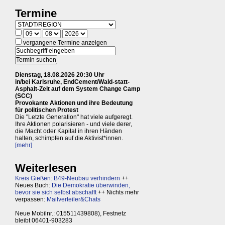
Termine
vergangene Termine anzeigen
Dienstag, 18.08.2026 20:30 Uhr
in/bei Karlsruhe, EndCement/Wald-statt-
Asphalt-Zelt auf dem System Change Camp
(SCC)
Provokante Aktionen und ihre Bedeutung
für politischen Protest
Die "Letzte Generation" hat viele aufgeregt.
Ihre Aktionen polarisieren - und viele derer,
die Macht oder Kapital in ihren Händen
halten, schimpfen auf die Aktivist*innen.
[mehr]
Weiterlesen
Kreis Gießen: B49-Neubau verhindern
++
Neues Buch:
Die Demokratie überwinden,
bevor sie sich selbst abschafft
++ Nichts mehr
verpassen:
Mailverteiler&Chats
Neue Mobilnr.: 015511439808), Festnetz
bleibt 06401-903283