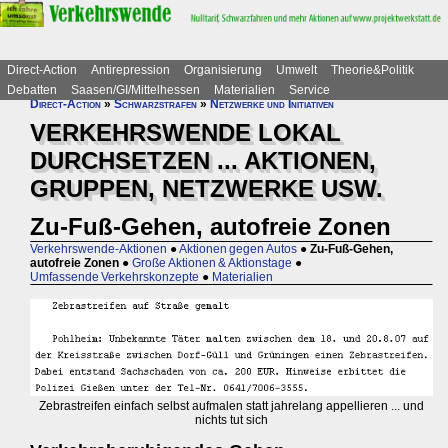
Direct-Action
Antirepression
Organisierung
Umwelt
Theorie&Politik
Debatten
Saasen/GI/Mittelhessen
Materialien
Service
Direct-Action
»
Schwarzstrafen
»
Netzwerke und Initiativen
VERKEHRSWENDE LOKAL
DURCHSETZEN ... AKTIONEN,
GRUPPEN, NETZWERKE USW.
Zu-Fuß-Gehen, autofreie Zonen
Verkehrswende-Aktionen
●
Aktionen gegen Autos
●
Zu-Fuß-Gehen,
autofreie Zonen
●
Große Aktionen & Aktionstage
●
Umfassende Verkehrskonzepte
●
Materialien
Zebrastreifen einfach selbst aufmalen statt jahrelang appellieren ... und
nichts tut sich