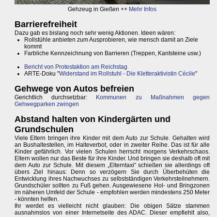
Gehzeug in Gießen ++
Mehr Infos
Barrierefreiheit
Dazu gab es bislang noch sehr wenig Aktionen. Ideen wären:
Rollstühle anbieten zum Ausprobieren, wie mensch damit an Ziele
kommt
Farbliche Kennzeichnung von Barrieren (Treppen, Kantsteine usw.)
Bericht von Protestaktion am Reichstag
ARTE-Doku "
Widerstand im Rollstuhl - Die Kletteraktivistin Cécile
"
Gehwege von Autos befreien
Gerichtlich durchsetzbar:
Kommunen zu Maßnahmen gegen
Gehwegparken zwingen
Abstand halten von Kindergärten und
Grundschulen
Viele Eltern bringen ihre Kinder mit dem Auto zur Schule. Gehalten wird
an Bushaltestellen, im Halteverbot, oder in zweiter Reihe. Das ist für alle
Kinder gefährlich. Vor vielen Schulen herrscht morgens Verkehrschaos.
Eltern wollen nur das Beste für ihre Kinder. Und bringen sie deshalb oft mit
dem Auto zur Schule. Mit diesem „Elterntaxi“ schießen sie allerdings oft
übers Ziel hinaus: Denn so verzögern Sie durch Überbehüten die
Entwicklung ihres Nachwuchses zu selbstständigen Verkehrsteilnehmern.
Grundschüler sollten zu Fuß gehen. Ausgewiesene Hol- und Bringzonen
im näheren Umfeld der Schule - empfohlen werden mindestens 250 Meter
- könnten helfen.
Ihr werdet es vielleicht nicht glauben: Die obigen Sätze stammen
ausnahmslos von einer Internetseite des ADAC. Dieser empfiehlt also,