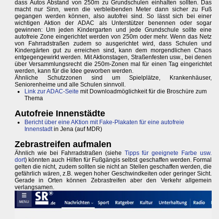
dass Autos Abstand von 250m zu Grundschulen einhalten sollten. Das
macht nur Sinn, wenn die verbleibenden Meter dann sicher zu Fuß
gegangen werden können, also autofrei sind. So lässt sich bei einer
wichtigen Aktion der ADAC als Unterstützer benennen oder sogar
gewinnen: Um jeden Kindergarten und jede Grundschule sollte eine
autofreie Zone eingerichtet werden von 250m oder mehr. Wenn das Netz
von Fahrradstraßen zudem so ausgerichtet wird, dass Schulen und
Kindergärten gut zu erreichen sind, kann dem morgendlichen Chaos
entgegengewirkt werden. Mit Aktionstagen, Straßenfesten usw., bei denen
über Versammlungsrecht die 250m-Zonen mal für einen Tag eingerichtet
werden, kann für die Idee geworben werden.
Ähnliche Schutzzonen sind um Spielplätze, Krankenhäuser,
Seniorenheime und alle Schulen sinnvoll.
Link zur ADAC-Seite
mit Downloadmöglichkeit für die Broschüre zum
Thema
Autofreie Innenstädte
Bericht über eine AKtion mit Fake-Plakaten für eine autofreie
Innenstadt
in Jena (auf MDR)
Zebrastreifen aufmalen
Ähnlich wie bei Fahrradstraßen (siehe
Tipps für geeignete Farbe usw.
dort
) könnten auch Hilfen für Fußgängis selbst geschaffen werden. Formal
gelten die nicht, zudem sollten sie nicht an Stellen geschaffen werden, die
gefährlich wären, z.B. wegen hoher Geschwindkeiten oder geringer Sicht.
Gerade in Orten können Zebrastreifen aber den Verkehr allgemein
verlangsamen.