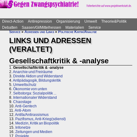
Direct-Action
Antirepression
Organisierung
Umwelt
Theorie&Politik
Debatten
Saasen/GI/Mittelhessen
Materialien
Service
Service
»
Adressen und Links
»
Politische Kritik/Analyse
LINKS UND ADRESSEN
(VERALTET)
Gesellschaftkritik & -analyse
1.
Gesellschaftkritik & -analyse
2.
Anarchie und Freiräume
3.
Direkte Aktion und Widerstand
4.
Antipädagogik, Bildungskritik
5.
Umweltschutz
6.
Ökonomie von unten
7.
Selbstorga: Sozialpolitik ...
8.
Internationaler Widerstand
9.
Chaostage
10.
Anti-Gentech
11.
Anti-Atom
12.
Antifa/Antirassismus
13.
Pazifismus, Anti-Krieg(sdienst)
14.
Medizin, Kritik an Biopolitik
15.
Infonetze
16.
Zeitungen und Medien
17.
Projekte