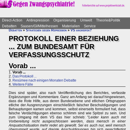
Direct-Action
Antirepression
Organisierung
Umwelt
Theorie&Politik
Debatten
Saasen/GI/Mittelhessen
Materialien
Service
Debatten
»
Strategien gegen Repression
»
VS angreifen?
PROTOKOLL EINER BEZIEHUNG
... ZUM BUNDESAMT FÜR
VERFASSUNGSSCHUTZ
Vorab ...
1.
Vorab ...
2.
Das Protokoll ...
3.
Resümee nach einigen Monaten Debatte
4.
Weitere Fälle
Dies sind später, also nach Veröffentlichung des Berichtes, verfasste
Ergänzungen und Kommentare. Ganz am Anfang sei darauf hingewiesen,
dass die Rote Hilfe, aus deren Bundesebene und etlichen Ortsgruppen
etliche der Ausgrenzungen einschließlich falscher Beschuldigungen und
Behauptungen kamen und kommen, selbst einerseits formuliert hat, dass
falsche Verdächtigungen ebenso schlimm sind wie Spitzel zu sein. Und
zum Umgang mit dem VS das hier schrieb: "
Leider kann auch mit
Vorbereitung nicht ausgeschlossen werden, dass mensch in einer
Anquatschsituation mehr redet als gewollt. Sei es auch nur, weil mensch
überrumpelt wurde, auf dreiste Anschuldigungen hin sich gerechtfertigt