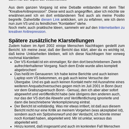
Aus dem ganzen Vorgang ist eine Debatte entstanden mit dem Titel
"KreativeAntirepression". Diese wird auch angegriffen, aber ich möchte sie
erwähnen,weil ich en dort entstandenen Text auch als meine Positio
begreife. Daherbitte
diesen Link
anklicken, um zu erfahren, wie ich denn
nun zum VS und zu feindlichen "Kontakten" stehe.
Noch mehr, auch praktische Ideen, sammeln wir auf den
Internetseiten zu
kreativer Antirepression
.
Spätere zusätzliche Klarstellungen
Zudem haben im April 2002 einige Menschen Nachfragen gestellt zum
Bericht. Ich meine zwar, daß der Bericht das klärt, aber da es wichtig ist,
daß keine Unklarheiten bleiben, will ich diese Nachfragen hier vorweg
nochmal klarstellen:
Der VS-Kontakt ist ein einmaliger, für den dort beschriebenen Zweck
aufrechterhaltener Vorgang. Nach dem Ende wurde alles komplett
abgebrochen!
Das heißt im Genaueren: Ich habe keine Berichte und auch keinen
Laptop vom VS bekommen, es gab auch keine Versuche der
Übergabe. Und es gab auch keinen Kontakt mehr mit Ausnahme eines
weiteren Anquatschversuches gegen mich im Juli 2001 in Bonn (kurz
vor dem Gratiszugversuch Bonn - Genua), den ich aber aber sofort
abgewehrt und veröffentlicht habe (wie übrigens den anderen auch,
nur das der VS dort die Abwehr und Veröffentlichung ignorierte und
dann die beschriebene Verkomplizierung eintrat.
Der Bericht ist vollständig. Was mir etwas irritiert, ist daß aus diesem
Bericht nicht nur eine Kritik an meinem Vorgehen (was akzeptabel ist),
sondern auch ein Spitzelvorwurf und der Verdacht, ich könnte immer
noch Kontakt haben, abgeleitet wird. Mir ist unklar, woraus das
abgeleitet wird.
Hinzu kommt, daß insgesamt und auch im konkreten Fall Menschen