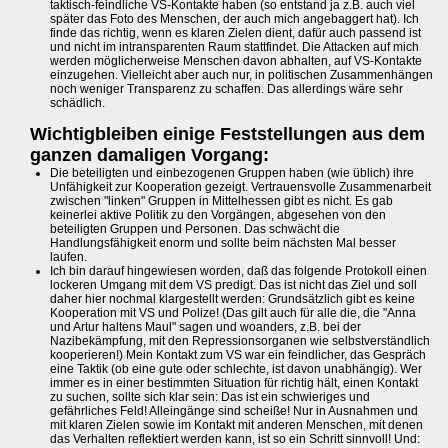
taktisch-feindliche VS-Kontakte haben (so entstand ja z.B. auch viel
später das Foto des Menschen, der auch mich angebaggert hat). Ich
finde das richtig, wenn es klaren Zielen dient, dafür auch passend ist
und nicht im intransparenten Raum stattfindet. Die Attacken auf mich
werden möglicherweise Menschen davon abhalten, auf VS-Kontakte
einzugehen. Vielleicht aber auch nur, in politischen Zusammenhängen
noch weniger Transparenz zu schaffen. Das allerdings wäre sehr
schädlich.
Wichtigbleiben einige Feststellungen aus dem
ganzen damaligen Vorgang:
Die beteiligten und einbezogenen Gruppen haben (wie üblich) ihre
Unfähigkeit zur Kooperation gezeigt. Vertrauensvolle Zusammenarbeit
zwischen "linken" Gruppen in Mittelhessen gibt es nicht. Es gab
keinerlei aktive Politik zu den Vorgängen, abgesehen von den
beteiligten Gruppen und Personen. Das schwächt die
Handlungsfähigkeit enorm und sollte beim nächsten Mal besser
laufen.
Ich bin darauf hingewiesen worden, daß das folgende Protokoll einen
lockeren Umgang mit dem VS predigt. Das ist nicht das Ziel und soll
daher hier nochmal klargestellt werden: Grundsätzlich gibt es keine
Kooperation mit VS und Polize! (Das gilt auch für alle die, die "Anna
und Artur haltens Maul" sagen und woanders, z.B. bei der
Nazibekämpfung, mit den Repressionsorganen wie selbstverständlich
kooperieren!) Mein Kontakt zum VS war ein feindlicher, das Gespräch
eine Taktik (ob eine gute oder schlechte, ist davon unabhängig). Wer
immer es in einer bestimmten Situation für richtig hält, einen Kontakt
zu suchen, sollte sich klar sein: Das ist ein schwieriges und
gefährliches Feld! Alleingänge sind scheiße! Nur in Ausnahmen und
mit klaren Zielen sowie im Kontakt mit anderen Menschen, mit denen
das Verhalten reflektiert werden kann, ist so ein Schritt sinnvoll! Und: