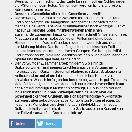
Wenn schon, denn schon ... das Ende kann sinnvoll ein Schlag gegen
die VSlerInnen sein: Fotos, Namen usw. veröffentlichen, angreifen,
Adressen streuen usw.
Besser als Gespräche allein sind Gespräche zu zweit!
Die schwierigen Verhältnisse zwischen linken Gruppen, die Graben-
und Machtkämpfe, die mangelnde Transparenz und vieles mehr
machen eine vertrauensvolle Zusammenarbeit noch wichtiger. Der VS
hat zur Zeit leichtes Spiel, mit Informationen Menschen
auseinanderzubringen, hinzu kommen sehr schnell Mißverständnisse,
Mißtrauen und mehr - selbst bei gutem Willen und ohne böse
Hintergedanken. Das muß bedacht werden - wenn ich auch klar bei
der Meinung bleibe: Das ist die Folge einer beschissenen Politik
strukturlinker und erstarrter politischer Gruppen. Wo Konspirativität
und Intransparenz, Neid und Machtkämpfe den Alltag bilden, haben es
Spalter und Infosauger sehr, sehr einfach.
Der Vorwurf der Zusammenarbeit mit dem VS bis hin zu
Spitzelvorwürfen sind meines Erachtens aus dem Vorgang nicht
herauszulesen. Ganz im Gegenteil plädiere ich dafür, Strategien für
Antirepression und einen intelligenten feindlichen Kontakt zu
entwickeln. Was ich im folgenden beschreibe, war nicht gut. Es sind zu
viele Fehler aufgetreten, von denen ich nur meine beschreiben kann -
der Rest der beteiligten Menschen schweigt, z.T. aus Angst vor der
Inquisition linker Gruppen. Widersprüchlich halte ich aber die
Scheinheiligkeit von Gruppen, die sich über feindliche VS-Kontakte
aufregen, aber selbst kooperative Kontakte zur Polizei pflegen. So
ließen z.B. Menschen aus dem Infoladen Bielefeld, der mir sogar
Spitzeltätigkeit vorwirft, nichtzahlende Gäste aus einem Konzert von
der Polizei rauswerfen. Das ekelt mich an!