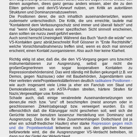
denen ausgehen, diees ganz genau anders wissen, aber die zu den
Eliten gehören und denVS-Vorwurf nutzen, um Kritik an autoritären
Strukturen und Dominanzenabzuwehren.
Die Positionen derer, die sich inhaltlich auseinandersetzten, waren
zudemsehr unterschiedlich. Die Kritik, die uns erreichte, lautete mal
"Kontaktemit dem Verfassungsschutz sind immer und überall falsch" und
mal "wenn Gesprächeaus einer spezifischen Sicht sinnvoll erscheinen,
dann sollten sie nurzu zweit geführt werden.
Auch sonst herrscht Uneinigkeit: Während das Buch "durch die wüste" von
VS-Kontakten ganz abrät,beschreibt Rolf Gössner in "Erste Rechtshilfe",
welche Vorsichtsmaßnahmenzu treffen sind, wenn es doch mal sinnvoll
erscheint, einen Kontakt zuorganisieren. Also auch hier keine Klarheit.
Richtig eklig ist aber, daß die, die den VS-Vorgang gegen uns bzw.mich
instrumentalisieren zur Ausgrenzung, selbst gar nicht die
großenGegnerInnen von sogar kooperativen Kontakten zu
Repressionsbehördensind. Das wird ständig mit Bullen gekungelt (z.B. vor
Demos, gegen Nazisusw.) oder mit Baubehörden, Jugendämtern usw.
Hier vertreten vieleProjektwerkstätterlnnen deutlich
radikalere Positionen
-
wie auch insgesamt viele Linke ja eher ein Fanclub von Staat und
Demokratiesind, sich um ASTA-Posten streiten, härtere Strafen für
Nazis,Vergewaltiger usw. fordern.
Schade auch, daß einige verabredete Auseinandersetzungen von
denen,die mich bzw. "uns" oft beschimpfen (meist anonym oder in
geschlossenen Zirkeln)abgesagt bzw. verweigert wurden. Es ist
offensichtlich daß die Klärunggar nicht geschehen soll, weil sich die
Gerüchte besser benutzen lassenzur Herstellung von Dominanz und
Ausgrenzung. Dass die für linke Zusammenhängein Doitschland (ist ja
eher ein schlaff-friedlicher Haufen) eher starke
Repression gegen mich
und die Projektwerkstatt
teilweise noch aus den gleichen Kreisen
befürwortete wird, die die Ausgrenzungper VS-Verdacht betreiben, ist
dann nur der Gipfel der Widerlichkeit.