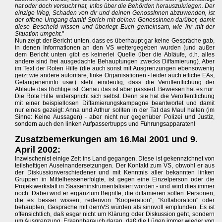
hat oder doch versucht hat, Infos über die Behörden herauszukriegen. Der
einzige Weg, Schaden von dir und deinen GenossInnen abzuwenden, ist
der offene Umgang damit! Sprich mit deinen GenossInnen darüber, damit
diese Bescheid wissen und überlegt Euch gemeinsam, wie ihr mit der
Situation umgeht.
"
Nun zeigt der Bericht unten, dass es überhaupt gar keine Gespräche gab,
in denen Informationen an den VS weitergegeben wurden (und außer
dem Bericht unten gibt es keinerlei Quelle über die Abläufe, d.h. alles
andere sind frei ausgedachte Behauptungen zwecks Diffamierung). Aber
im Text der Roten Hilfe (die auch sonst mit Ausgrenzungen ebensowenig
geizt wie andere autoritäre, linke Organisationen - leider auch etliche EAs,
Gefangeneninfo usw.) steht eindeutig, dass die Veröffentlichung der
Abläufe das Richtige ist. Genau das ist aber passiert. Bewiesen hat es nur:
Die Rote Hilfe widerspricht sich selbst. Denn sie hat die Veröffentlichung
mit einer beispiellosen Diffamierungskampagne beantwortet und damit
nur eines gezeigt: Anna und Arthur sollten in der Tat das Maul halten (im
Sinne: Keine Aussagen) - aber nicht nur gegenüber Polizei und Justiz,
sondern auch den linken Aufpassertrupps und Führungsapparaten!
Zusatzbemerkungen am 16.Mai 2001 und 9.
April 2002:
Inzwischenist einige Zeit ins Land gegangen. Diese ist gekennzichnet von
teilsheftigen Auseinandersetzungen. Der Kontakt zum VS, obwohl er aus
der Diskussionverschiedener und mit Kenntnis aller bekannten linken
Gruppen in Mittelhessenerfolgte, ist gegen eine Einzelperson oder die
Projektwerkstatt in Saaseninstrumentalisiert worden - und wird dies immer
noch. Dabei wird er ergänztum Begriffe, die diffamieren sollen. Personen,
die es besser wissen, redenvon "Kooperation", "Kollaboration" oder
behaupten, Gespräche mit demVS würden als sinnvoll empfunden. Es ist
offensichtlich, daß esgar nicht um Klärung oder Diskussion geht, sondern
um Ausgrenzung. Erkennbarauch daran, daß die Lügen immer wieder von