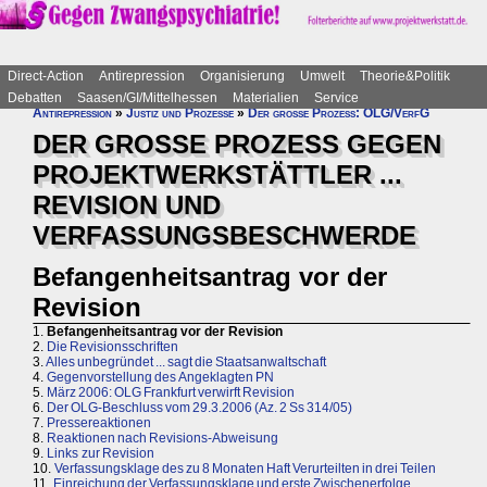
Direct-Action
Antirepression
Organisierung
Umwelt
Theorie&Politik
Debatten
Saasen/GI/Mittelhessen
Materialien
Service
Antirepression
»
Justiz und Prozesse
»
Der große Prozess: OLG/VerfG
DER GROSSE PROZESS GEGEN
PROJEKTWERKSTÄTTLER ...
REVISION UND
VERFASSUNGSBESCHWERDE
Befangenheitsantrag vor der
Revision
1.
Befangenheitsantrag vor der Revision
2.
Die Revisionsschriften
3.
Alles unbegründet ... sagt die Staatsanwaltschaft
4.
Gegenvorstellung des Angeklagten PN
5.
März 2006: OLG Frankfurt verwirft Revision
6.
Der OLG-Beschluss vom 29.3.2006 (Az. 2 Ss 314/05)
7.
Pressereaktionen
8.
Reaktionen nach Revisions-Abweisung
9.
Links zur Revision
10.
Verfassungsklage des zu 8 Monaten Haft Verurteilten in drei Teilen
11.
Einreichung der Verfassungsklage und erste Zwischenerfolge