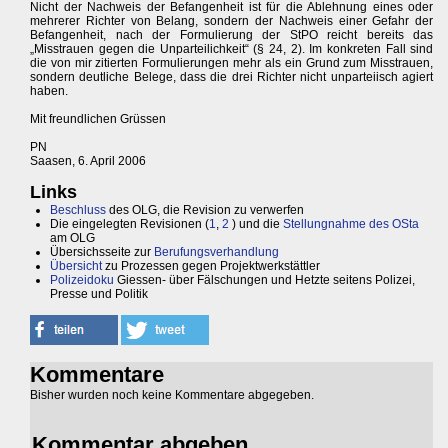
Nicht der Nachweis der Befangenheit ist für die Ablehnung eines oder
mehrerer Richter von Belang, sondern der Nachweis einer Gefahr der
Befangenheit, nach der Formulierung der StPO reicht bereits das
„Misstrauen gegen die Unparteilichkeit“ (§ 24, 2). Im konkreten Fall sind
die von mir zitierten Formulierungen mehr als ein Grund zum Misstrauen,
sondern deutliche Belege, dass die drei Richter nicht unparteiisch agiert
haben.
Mit freundlichen Grüssen
PN
Saasen, 6. April 2006
Links
Beschluss
des OLG, die Revision zu verwerfen
Die eingelegten Revisionen (
1
,
2
) und die
Stellungnahme des OSta
am OLG
Übersichsseite zur
Berufungsverhandlung
Übersicht
zu Prozessen gegen Projektwerkstättler
Polizeidoku
Giessen- über Fälschungen und Hetzte seitens Polizei,
Presse und Politik
Kommentare
Bisher wurden noch keine Kommentare abgegeben.
Kommentar abgeben