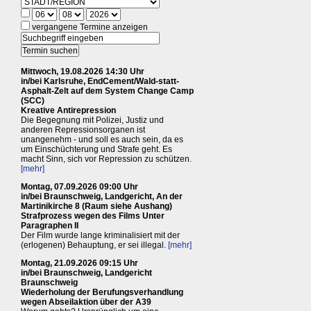
vergangene Termine anzeigen
Mittwoch, 19.08.2026 14:30 Uhr
in/bei Karlsruhe, EndCement/Wald-statt-
Asphalt-Zelt auf dem System Change Camp
(SCC)
Kreative Antirepression
Die Begegnung mit Polizei, Justiz und
anderen Repressionsorganen ist
unangenehm - und soll es auch sein, da es
um Einschüchterung und Strafe geht. Es
macht Sinn, sich vor Repression zu schützen.
[mehr]
Montag, 07.09.2026 09:00 Uhr
in/bei Braunschweig, Landgericht, An der
Martinikirche 8 (Raum siehe Aushang)
Strafprozess wegen des Films Unter
Paragraphen II
Der Film wurde lange kriminalisiert mit der
(erlogenen) Behauptung, er sei illegal.
[mehr]
Montag, 21.09.2026 09:15 Uhr
in/bei Braunschweig, Landgericht
Braunschweig
Wiederholung der Berufungsverhandlung
wegen Abseilaktion über der A39