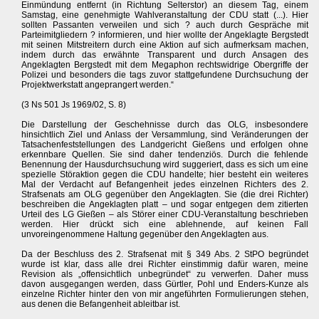
Einmündung entfernt (in Richtung Selterstor) an diesem Tag, einem
Samstag, eine genehmigte Wahlveranstaltung der CDU statt (...). Hier
sollten Passanten verweilen und sich ? auch durch Gespräche mit
Parteimitgliedern ? informieren, und hier wollte der Angeklagte Bergstedt
mit seinen Mitstreitern durch eine Aktion auf sich aufmerksam machen,
indem durch das erwähnte Transparent und durch Ansagen des
Angeklagten Bergstedt mit dem Megaphon rechtswidrige Obergriffe der
Polizei und besonders die tags zuvor stattgefundene Durchsuchung der
Projektwerkstatt angeprangert werden.“
(3 Ns 501 Js 1969/02, S. 8)
Die Darstellung der Geschehnisse durch das OLG, insbesondere
hinsichtlich Ziel und Anlass der Versammlung, sind Veränderungen der
Tatsachenfeststellungen des Landgericht Gießens und erfolgen ohne
erkennbare Quellen. Sie sind daher tendenziös. Durch die fehlende
Benennung der Hausdurchsuchung wird suggeriert, dass es sich um eine
spezielle Störaktion gegen die CDU handelte; hier besteht ein weiteres
Mal der Verdacht auf Befangenheit jedes einzelnen Richters des 2.
Strafsenats am OLG gegenüber den Angeklagten. Sie (die drei Richter)
beschreiben die Angeklagten platt – und sogar entgegen dem zitierten
Urteil des LG Gießen – als Störer einer CDU-Veranstaltung beschrieben
werden. Hier drückt sich eine ablehnende, auf keinen Fall
unvoreingenommene Haltung gegenüber den Angeklagten aus.
Da der Beschluss des 2. Strafsenat mit § 349 Abs. 2 StPO begründet
wurde ist klar, dass alle drei Richter einstimmig dafür waren, meine
Revision als „offensichtlich unbegründet“ zu verwerfen. Daher muss
davon ausgegangen werden, dass Gürtler, Pohl und Enders-Kunze als
einzelne Richter hinter den von mir angeführten Formulierungen stehen,
aus denen die Befangenheit ableitbar ist.