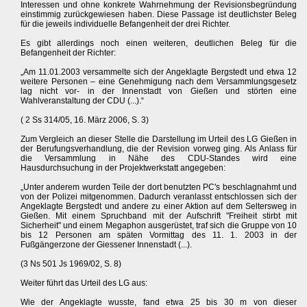
Interessen und ohne konkrete Wahrnehmung der Revisionsbegründung
einstimmig zurückgewiesen haben. Diese Passage ist deutlichster Beleg
für die jeweils individuelle Befangenheit der drei Richter.
Es gibt allerdings noch einen weiteren, deutlichen Beleg für die
Befangenheit der Richter:
„Am 11.01.2003 versammelte sich der Angeklagte Bergstedt und etwa 12
weitere Personen – eine Genehmigung nach dem Versammlungsgesetz
lag nicht vor- in der Innenstadt von Gießen und störten eine
Wahlveranstaltung der CDU (...).“
( 2 Ss 314/05, 16. März 2006, S. 3)
Zum Vergleich an dieser Stelle die Darstellung im Urteil des LG Gießen in
der Berufungsverhandlung, die der Revision vorweg ging. Als Anlass für
die Versammlung in Nähe des CDU-Standes wird eine
Hausdurchsuchung in der Projektwerkstatt angegeben:
„Unter anderem wurden Teile der dort benutzten PC's beschlagnahmt und
von der Polizei mitgenommen. Dadurch veranlasst entschlossen sich der
Angeklagte Bergstedt und andere zu einer Aktion auf dem Seltersweg in
Gießen. Mit einem Spruchband mit der Aufschrift "Freiheit stirbt mit
Sicherheit" und einem Megaphon ausgerüstet, traf sich die Gruppe von 10
bis 12 Personen am späten Vormittag des 11. 1. 2003 in der
Fußgängerzone der Giessener Innenstadt (...).
(3 Ns 501 Js 1969/02, S. 8)
Weiter führt das Urteil des LG aus:
Wie der Angeklagte wusste, fand etwa 25 bis 30 m von dieser