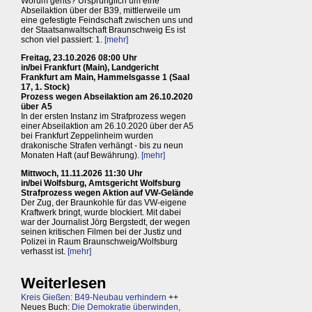
Worum gehts? Ursprünglich um eine
Abseilaktion über der B39, mittlerweile um
eine gefestigte Feindschaft zwischen uns und
der Staatsanwaltschaft Braunschweig Es ist
schon viel passiert: 1.
[mehr]
Freitag, 23.10.2026 08:00 Uhr
in/bei Frankfurt (Main), Landgericht
Frankfurt am Main, Hammelsgasse 1 (Saal
17, 1. Stock)
Prozess wegen Abseilaktion am 26.10.2020
über A5
In der ersten Instanz im Strafprozess wegen
einer Abseilaktion am 26.10.2020 über der A5
bei Frankfurt Zeppelinheim wurden
drakonische Strafen verhängt - bis zu neun
Monaten Haft (auf Bewährung).
[mehr]
Mittwoch, 11.11.2026 11:30 Uhr
in/bei Wolfsburg, Amtsgericht Wolfsburg
Strafprozess wegen Aktion auf VW-Gelände
Der Zug, der Braunkohle für das VW-eigene
Kraftwerk bringt, wurde blockiert. Mit dabei
war der Journalist Jörg Bergstedt, der wegen
seinen kritischen Filmen bei der Justiz und
Polizei in Raum Braunschweig/Wolfsburg
verhasst ist.
[mehr]
Weiterlesen
Kreis Gießen: B49-Neubau verhindern
++
Neues Buch:
Die Demokratie überwinden,