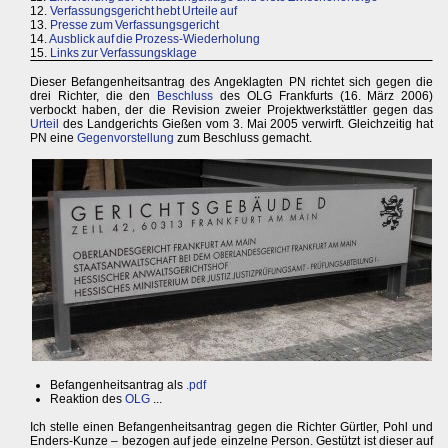
12.
Verfassungsgericht hebt Urteile auf
13.
Presse zum Verfassungsgericht
14.
Ausblick auf die Prozess-Wiederholung
15.
Links zur Verfassungsklage
Dieser Befangenheitsantrag des Angeklagten PN richtet sich gegen die
drei Richter, die den
Beschluss
des OLG Frankfurts (16. März 2006)
verbockt haben, der die Revision zweier Projektwerkstättler gegen das
Urteil
des Landgerichts Gießen vom 3. Mai 2005 verwirft. Gleichzeitig hat
PN eine
Gegenvorstellung
zum Beschluss gemacht.
Befangenheitsantrag als
.pdf
Reaktion des
OLG
...
Ich stelle einen Befangenheitsantrag gegen die Richter Gürtler, Pohl und
Enders-Kunze – bezogen auf jede einzelne Person. Gestützt ist dieser auf