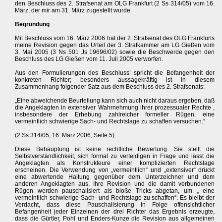
den Beschluss des 2. Strafsenat am OLG Frankfurt (2 Ss 314/05) vom 16.
März, der mir am 31. März zugestellt wurde.
Begründung
Mit Beschluss vom 16. März 2006 hat der 2. Strafsenat des OLG Frankfurts
meine Revision gegen das Urteil der 3. Strafkammer am LG Gießen vom
3. Mai 2005 (3 Ns 501 Js 19696/02) sowie die Beschwerde gegen den
Beschluss des LG Gießen vom 11. Juli 2005 verworfen.
Aus den Formulierungen des Beschluss’ spricht die Befangenheit der
konkreten Richter; besonders aussagekräftig ist in diesem
Zusammenhang folgender Satz aus dem Beschluss des 2. Strafsenats:
„Eine abweichende Beurteilung kann sich auch nicht daraus ergeben, daß
die Angeklagten in extensiver Wahrnehmung ihrer prozessualer Rechte ,
insbesondere der Erhebung zahlreicher formeller Rügen, eine
vermeintlich schwierige Sach- und Rechtslage zu schaffen versuchen.“
(2 Ss 314/05, 16. März 2006, Seite 5)
Diese Behauptung ist keine rechtliche Bewertung. Sie stellt die
Selbstverständlichkeit, sich formal zu verteidigen in Frage und lässt die
Angeklagten als Konstrukteure einer komplizierten Rechtslage
erscheinen. Die Verwendung von „vermeintlich“ und „extensiver“ drückt
eine abwertende Haltung gegenüber dem Unterzeichner und dem
anderen Angeklagten aus. Ihre Revision und die damit verbundenen
Rügen werden pauschalisiert als bloße Tricks abgetan, um „ eine
vermeintlich schwierige Sach- und Rechtslage zu schaffen“. Es bleibt der
Verdacht, dass diese Pauschalisierung in Folge offensichtlicher
Befangenheit jeder Einzelnen der drei Richter das Ergebnis erzeugte,
dass die Gürtler, Pohl und Enders-Kunze die Revision aus allgemeinen