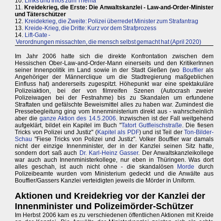
10.
Links und Infos zum Thema
11.
Kreidekrieg, die Erste: Die Anwaltskanzlei - Law-and-Order-Minister
und Täterschützer
12.
Kreidekrieg, die Zweite: Polizei überredet Minister zum Strafantrag
13.
Kreide-Krieg, die Dritte: Kurz vor dem Strafprozess
14.
Lift-Gate -
Verordnungen missachten, die mensch selbst gemacht hat (April 2020)
Im Jahr 2006 hatte sich die direkte Konfrontation zwischen dem
Hessischen Ober-Law-and-Order-Mann einerseits und den KritikerInnen
seiner Innenpolitik im Land sowie in der Stadt Gießen (wo
Bouffier
als
Angehöriger der Männerclique um die Stadtregierung maßgeblichen
Einfluss hat) andererseits zugespitzt. Höhepunkt war eine spektakuläre
Polizeiaktion, bei der von filmreifen Szenen (Autocrash zweier
Polizeiwagen bei der Festnahme) bis zu Skandalen um erfundene
Straftaten und gefälschte Beweismittel alles zu haben war. Zumindest die
Pressebegleitung ging vom Innenministerium direkt aus - wahrscheinlich
aber die
ganze Aktion des 14.5.2006
. Inzwischen ist der Fall weitgehend
aufgeklärt, bildet ein Kapitel im Buch "
Tatort Gutfleischstraße
. Die fiesen
Tricks von Polizei und Justiz" (
Kapitel als PDF
) und ist Teil der
Ton-Bilder-
Schau
"Fiese Tricks von Polizei und Justiz". Volker Bouffier war damals
nicht der einzige Innenminister, der in der Kanzlei seinen Sitz hatte,
sondern dort saß auch
Dr. Karl-Heinz Gasser
. Der Anwaltskanzleikollege
war auch auch Innenministerkollege, nur eben in Thüringen. Was dort
alles geschah, ist auch nicht ohne - die skandalösen
Morde
durch
Polizeibeamte wurden vom Ministerium gedeckt und die Anwälte aus
Bouffier/Gassers Kanzlei verteidigten jeweils die Mörder in Uniform.
Aktionen und Kreidekrieg vor der Kanzlei der
Innenminister und Polizeimörder-Schützer
Im Herbst 2006 kam es zu verschiedenen öffentlichen Aktionen mit Kreide