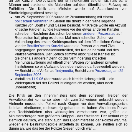
an der Kanzlei. Die Anwälte der Ministerkanzlei zeigten sich als echte
Männer und traktierten die Malenden auf dem öffentlichen Fußweg mit
Fußtritten. Die Kritik am Minister wurde auf Staatskosten von
Stadtreinigungsdienst beseitigt.
Am 25. September 2006 wurde im Zusammenhang mit einem
politischen Verfahren
in Gießen die direkt in der Nähe liegende
Kanzlei von Bouffier und Gasser besucht. Mit Kreide wollte ein Aktivist
kritische Parolen auf die Fußwege vor der etwas anderen Kanzlei
schreiben. Nachdem das schon bei einem
anderen Prozesstag
auf
Repression traf, ging es dieses Mal noch schneller: Schon vor
Vollendung des ersten Kreidespruches auf dem öffentlichen Gehweg
vor der
Bouffier’schen Kanzlei
wurde die Person von zwei Zivis
angegangen, personalienkontrolliert, der Kreide beraubt und des
Platzes verwiesen. Der Spruch stimmte also: "Diese Kanzlei ist
gleicher als andere." Denn ob zur Verhinderung kritischer
Meinungsäußerung auf öffentlichen Wegen vor anderen privaten
Institutionen so ein Aufwand betrieben würde darf bezweifelt werden.
++ Bericht zum Vorfall auf
Indymedia
, Bericht zum
Prozesstag am 25.
September 2006
.
Vorfall am
11.9.06
(dort wurde auch Kreide sichergestellt ... ein
Widerspruch bei der Polizei ist eingereicht worden, aber noch
unbearbeitet)
Die Kritik an den Innenministers und dem sonstigen Treiben der
Anwaltskanzlei konnte so aber nicht zum Schweigen gebracht werden.
Vielmehr musste die Polizei nach Klagen vor dem Verwaltungsgericht
kleinlaut einräumen, rechtswidrig gehandelt zu haben. Als dieses Pulver
von Rechtsbrüchen also wirkungslos verschossen war, griffen die
Ministerschergen zum größeren Knüppel - das Strafrecht. Der Verlauf zeigt
ziemlich deutlich, wie stark auch das Eigeninteresse der Polizei war, mal
wieder eine Bestrafungsorgie anzetteln zu können. Sie stellten sich so
dumm an, wie das bei der Polizei Gießen üblich war ...