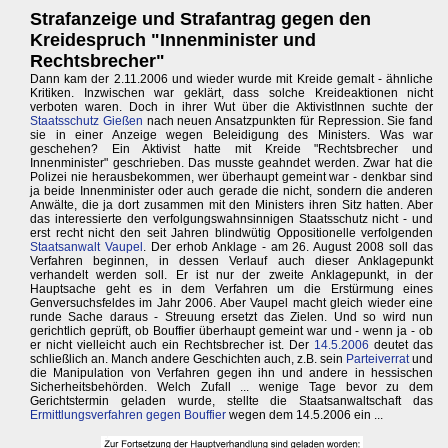
Strafanzeige und Strafantrag gegen den
Kreidespruch "Innenminister und
Rechtsbrecher"
Dann kam der 2.11.2006 und wieder wurde mit Kreide gemalt - ähnliche
Kritiken. Inzwischen war geklärt, dass solche Kreideaktionen nicht
verboten waren. Doch in ihrer Wut über die AktivistInnen suchte der
Staatsschutz Gießen
nach neuen Ansatzpunkten für Repression. Sie fand
sie in einer Anzeige wegen Beleidigung des Ministers. Was war
geschehen? Ein Aktivist hatte mit Kreide "Rechtsbrecher und
Innenminister" geschrieben. Das musste geahndet werden. Zwar hat die
Polizei nie herausbekommen, wer überhaupt gemeint war - denkbar sind
ja beide Innenminister oder auch gerade die nicht, sondern die anderen
Anwälte, die ja dort zusammen mit den Ministers ihren Sitz hatten. Aber
das interessierte den verfolgungswahnsinnigen Staatsschutz nicht - und
erst recht nicht den seit Jahren blindwütig Oppositionelle verfolgenden
Staatsanwalt Vaupel
. Der erhob Anklage - am 26. August 2008 soll das
Verfahren beginnen, in dessen Verlauf auch dieser Anklagepunkt
verhandelt werden soll. Er ist nur der zweite Anklagepunkt, in der
Hauptsache geht es in dem Verfahren um die Erstürmung eines
Genversuchsfeldes im Jahr 2006. Aber Vaupel macht gleich wieder eine
runde Sache daraus - Streuung ersetzt das Zielen. Und so wird nun
gerichtlich geprüft, ob Bouffier überhaupt gemeint war und - wenn ja - ob
er nicht vielleicht auch ein Rechtsbrecher ist. Der
14.5.2006
deutet das
schließlich an. Manch andere Geschichten auch, z.B. sein
Parteiverrat
und
die Manipulation von Verfahren gegen ihn und andere in hessischen
Sicherheitsbehörden. Welch Zufall ... wenige Tage bevor zu dem
Gerichtstermin geladen wurde, stellte die Staatsanwaltschaft das
Ermittlungsverfahren gegen Bouffier
wegen dem 14.5.2006 ein ...