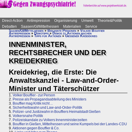
Direct-Action
Antirepression
Organisierung
Umwelt
Theorie&Politik
Debatten
Saasen/GI/Mittelhessen
Materialien
Service
Saasen/GI/Mittelhessen
»
Bekannte Personen
»
Volker Bouffier
Antirepression
»
Demotipps
»
Demos zu Aktionen machen
Antirepression
»
Tipps für Aktionen
»
Gießener Kreidekrieg
INNENMINISTER,
RECHTSBRECHER UND DER
KREIDEKRIEG
Kreidekrieg, die Erste: Die
Anwaltskanzlei - Law-and-Order-
Minister und Täterschützer
1.
Volker Bouffier - zur Person
2.
Presse als Propagandaabteilung des Ministers
3.
Bouffier mag Kritik nicht ...
4.
Sicherheitswahn und Law-and-Order-Politik
5.
Polizei- und Justizwahn in Bouffiers Heimatstadt Gießen
6.
Volkersnahe Politik
7.
Polizeiskandale zu Volkers Innenministerzeiten
8.
Bouffier in Gießen, Mittelhessen und seine Kumpels bei der Landes-CDU
9.
Aktionen gegen Bouffier & Co.