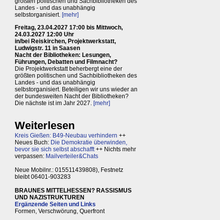
größten politischen und Sachbibliotheken des
Landes - und das unabhängig
selbstorganisiert.
[mehr]
Freitag, 23.04.2027 17:00 bis Mittwoch,
24.03.2027 12:00 Uhr
in/bei Reiskirchen, Projektwerkstatt,
Ludwigstr. 11 in Saasen
Nacht der Bibliotheken: Lesungen,
Führungen, Debatten und Filmnacht?
Die Projektwerkstatt beherbergt eine der
größten politischen und Sachbibliotheken des
Landes - und das unabhängig
selbstorganisiert. Beteiligen wir uns wieder an
der bundesweiten Nacht der Bibliotheken?
Die nächste ist im Jahr 2027.
[mehr]
Weiterlesen
Kreis Gießen: B49-Neubau verhindern
++
Neues Buch:
Die Demokratie überwinden,
bevor sie sich selbst abschafft
++ Nichts mehr
verpassen:
Mailverteiler&Chats
Neue Mobilnr.: 015511439808), Festnetz
bleibt 06401-903283
BRAUNES MITTELHESSEN? RASSISMUS
UND NAZISTRUKTUREN
Ergänzende Seiten und Links
Formen, Verschwörung, Querfront