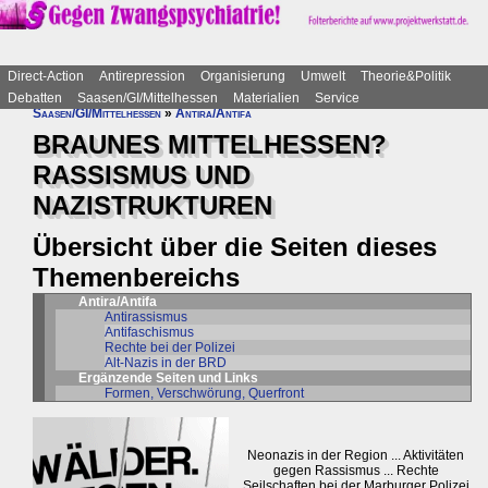
Direct-Action
Antirepression
Organisierung
Umwelt
Theorie&Politik
Debatten
Saasen/GI/Mittelhessen
Materialien
Service
Saasen/GI/Mittelhessen
»
Antira/Antifa
BRAUNES MITTELHESSEN?
RASSISMUS UND
NAZISTRUKTUREN
Übersicht über die Seiten dieses
Themenbereichs
Antira/Antifa
Antirassismus
Antifaschismus
Rechte bei der Polizei
Alt-Nazis in der BRD
Ergänzende Seiten und Links
Formen, Verschwörung, Querfront
Neonazis in der Region ... Aktivitäten
gegen Rassismus ... Rechte
Seilschaften bei der Marburger Polizei