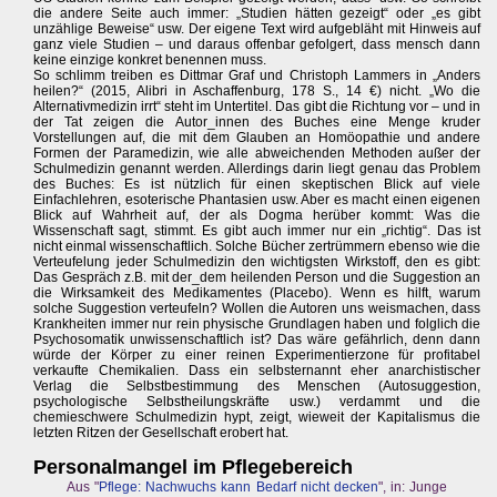
die andere Seite auch immer: „Studien hätten gezeigt“ oder „es gibt
unzählige Beweise“ usw. Der eigene Text wird aufgebläht mit Hinweis auf
ganz viele Studien – und daraus offenbar gefolgert, dass mensch dann
keine einzige konkret benennen muss.
So schlimm treiben es Dittmar Graf und Christoph Lammers in „Anders
heilen?“ (2015, Alibri in Aschaffenburg, 178 S., 14 €) nicht. „Wo die
Alternativmedizin irrt“ steht im Untertitel. Das gibt die Richtung vor – und in
der Tat zeigen die Autor_innen des Buches eine Menge kruder
Vorstellungen auf, die mit dem Glauben an Homöopathie und andere
Formen der Paramedizin, wie alle abweichenden Methoden außer der
Schulmedizin genannt werden. Allerdings darin liegt genau das Problem
des Buches: Es ist nützlich für einen skeptischen Blick auf viele
Einfachlehren, esoterische Phantasien usw. Aber es macht einen eigenen
Blick auf Wahrheit auf, der als Dogma herüber kommt: Was die
Wissenschaft sagt, stimmt. Es gibt auch immer nur ein „richtig“. Das ist
nicht einmal wissenschaftlich. Solche Bücher zertrümmern ebenso wie die
Verteufelung jeder Schulmedizin den wichtigsten Wirkstoff, den es gibt:
Das Gespräch z.B. mit der_dem heilenden Person und die Suggestion an
die Wirksamkeit des Medikamentes (Placebo). Wenn es hilft, warum
solche Suggestion verteufeln? Wollen die Autoren uns weismachen, dass
Krankheiten immer nur rein physische Grundlagen haben und folglich die
Psychosomatik unwissenschaftlich ist? Das wäre gefährlich, denn dann
würde der Körper zu einer reinen Experimentierzone für profitabel
verkaufte Chemikalien. Dass ein selbsternannt eher anarchistischer
Verlag die Selbstbestimmung des Menschen (Autosuggestion,
psychologische Selbstheilungskräfte usw.) verdammt und die
chemieschwere Schulmedizin hypt, zeigt, wieweit der Kapitalismus die
letzten Ritzen der Gesellschaft erobert hat.
Personalmangel im Pflegebereich
Aus "
Pflege: Nachwuchs kann Bedarf nicht decken
", in: Junge