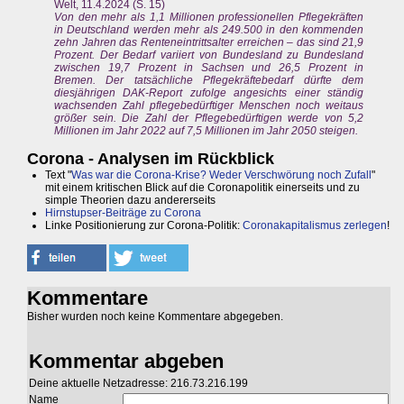
Welt, 11.4.2024 (S. 15)
Von den mehr als 1,1 Millionen professionellen Pflegekräften
in Deutschland werden mehr als 249.500 in den kommenden
zehn Jahren das Renteneintrittsalter erreichen – das sind 21,9
Prozent. Der Bedarf variiert von Bundesland zu Bundesland
zwischen 19,7 Prozent in Sachsen und 26,5 Prozent in
Bremen. Der tatsächliche Pflegekräftebedarf dürfte dem
diesjährigen DAK-Report zufolge angesichts einer ständig
wachsenden Zahl pflegebedürftiger Menschen noch weitaus
größer sein. Die Zahl der Pflegebedürftigen werde von 5,2
Millionen im Jahr 2022 auf 7,5 Millionen im Jahr 2050 steigen.
Corona - Analysen im Rückblick
Text "
Was war die Corona-Krise? Weder Verschwörung noch Zufall
"
mit einem kritischen Blick auf die Coronapolitik einerseits und zu
simple Theorien dazu andererseits
Hirnstupser-Beiträge zu Corona
Linke Positionierung zur Corona-Politik:
Coronakapitalismus zerlegen
!
Kommentare
Bisher wurden noch keine Kommentare abgegeben.
Kommentar abgeben
Deine aktuelle Netzadresse: 216.73.216.199
Name