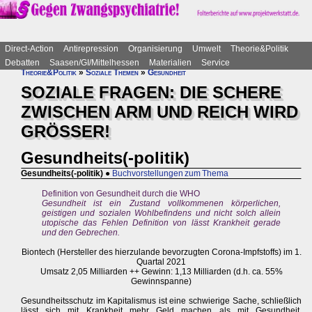
Direct-Action
Antirepression
Organisierung
Umwelt
Theorie&Politik
Debatten
Saasen/GI/Mittelhessen
Materialien
Service
Theorie&Politik
»
Soziale Themen
»
Gesundheit
SOZIALE FRAGEN: DIE SCHERE
ZWISCHEN ARM UND REICH WIRD
GRÖSSER!
Gesundheits(-politik)
Gesundheits(-politik)
●
Buchvorstellungen zum Thema
Definition von Gesundheit durch die WHO
Gesundheit ist ein Zustand vollkommenen körperlichen,
geistigen und sozialen Wohlbefindens und nicht solch allein
utopische das Fehlen Definition von lässt Krankheit gerade
und den Gebrechen.
Biontech (Hersteller des hierzulande bevorzugten Corona-Impfstoffs) im 1.
Quartal 2021
Umsatz 2,05 Milliarden ++ Gewinn: 1,13 Milliarden (d.h. ca. 55%
Gewinnspanne)
Gesundheitsschutz im Kapitalismus ist eine schwierige Sache, schließlich
lässt sich mit Krankheit mehr Geld machen als mit Gesundheit.