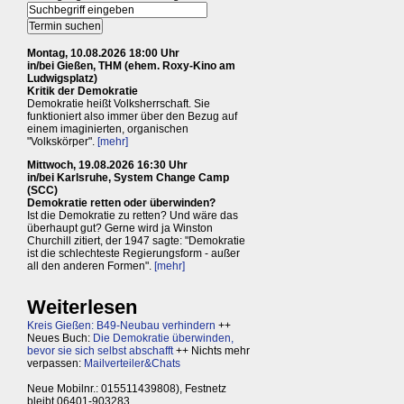
Montag, 10.08.2026 18:00 Uhr
in/bei Gießen, THM (ehem. Roxy-Kino am
Ludwigsplatz)
Kritik der Demokratie
Demokratie heißt Volksherrschaft. Sie
funktioniert also immer über den Bezug auf
einem imaginierten, organischen
"Volkskörper".
[mehr]
Mittwoch, 19.08.2026 16:30 Uhr
in/bei Karlsruhe, System Change Camp
(SCC)
Demokratie retten oder überwinden?
Ist die Demokratie zu retten? Und wäre das
überhaupt gut? Gerne wird ja Winston
Churchill zitiert, der 1947 sagte: "Demokratie
ist die schlechteste Regierungsform - außer
all den anderen Formen".
[mehr]
Weiterlesen
Kreis Gießen: B49-Neubau verhindern
++
Neues Buch:
Die Demokratie überwinden,
bevor sie sich selbst abschafft
++ Nichts mehr
verpassen:
Mailverteiler&Chats
Neue Mobilnr.: 015511439808), Festnetz
bleibt 06401-903283