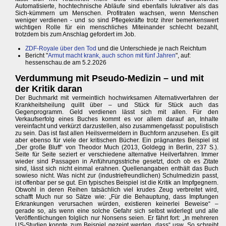
Automatisierte, hochtechnische Abläufe sind ebenfalls lukrativer als das
Sich-kümmern um Menschen. Profitraten wachsen, wenn Menschen
weniger verdienen - und so sind Pflegekräfte trotz ihrer bemerkenswert
wichtigen Rolle für ein menschliches Miteinander schlecht bezahlt,
trotzdem bis zum Anschlag gefordert im Job.
ZDF-Royale über den Tod
und die Unterschiede je nach Reichtum
Bericht "
Armut macht krank, auch schon mit fünf Jahren
", auf:
hessenschau.de am 5.2.2026
Verdummung mit Pseudo-Medizin – und mit
der Kritik daran
Der Buchmarkt mit vermeintlich hochwirksamen Alternativverfahren der
Krankheitsheilung quillt über – und Stück für Stück auch das
Gegenprogramm. Geld verdienen lässt sich mit allen. Für den
Verkaufserfolg eines Buches kommt es vor allem darauf an, Inhalte
vereinfacht und verkürzt darzustellen, also zusammengefasst: populistisch
zu sein. Das ist fast allen Heilsvermeldern in Buchform anzusehen. Es gilt
aber ebenso für viele der kritischen Bücher. Ein prägnantes Beispiel ist
„Der große Bluff“ von Theodor Much (2013, Goldegg in Berlin, 237 S.).
Seite für Seite seziert er verschiedene alternative Heilverfahren. Immer
wieder sind Passagen in Anführungsstriche gesetzt, doch ob es Zitate
sind, lässt sich nicht einmal erahnen. Quellenangaben enthält das Buch
sowieso nicht. Was nicht zur (industriefreundlichen) Schulmedizin passt,
ist offenbar per se gut. Ein typisches Beispiel ist die Kritik an Impfgegnern.
Obwohl in deren Reihen tatsächlich viel krudes Zeug verbreitet wird,
schafft Much nur so Sätze wie: „Für die Behauptung, dass Impfungen
Erkrankungen verursachen würden, existieren keinerlei Beweise“ –
gerade so, als wenn eine solche Gefahr sich selbst widerlegt und alle
Veröffentlichungen folglich nur Nonsens seien. Er fährt fort: „In mehreren
US-Studien konnte zum Beispiel gezeigt werden, dass“ usw. So schreibt