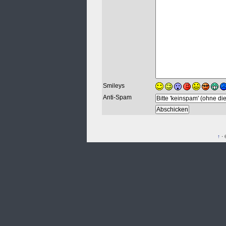
Smileys
Anti-Spam
↑
· 