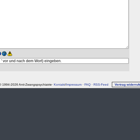
© 1994-2026 Anti-Zwangspsychiatrie·
Kontakt
/
Impressum
·
FAQ
·
RSS-Feed
Vertrag widerruf