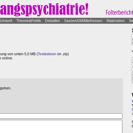
Umwelt
Theorie&Politik
Debatten
Saasen/GI/Mittelhessen
Materialien
Se
ung von unten 5,0 MB (
Textdateien
im .zip)
e online.
egeben.