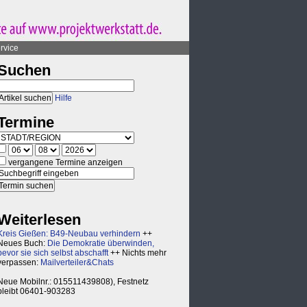
rvice
Suchen
Hilfe
Termine
vergangene Termine anzeigen
Weiterlesen
Kreis Gießen: B49-Neubau verhindern
++
Neues Buch:
Die Demokratie überwinden,
bevor sie sich selbst abschafft
++ Nichts mehr
verpassen:
Mailverteiler&Chats
Neue Mobilnr.: 015511439808), Festnetz
bleibt 06401-903283