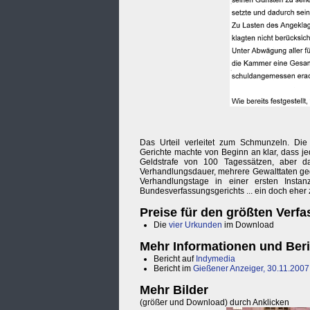
Das Urteil verleitet zum Schmunzeln. Die
Gerichte machte von Beginn an klar, dass j
Geldstrafe von 100 Tagessätzen, aber
Verhandlungsdauer, mehrere Gewalttaten geg
Verhandlungstage in einer ersten Insta
Bundesverfassungsgerichts ... ein doch ehe
Preise für den größten Verf
Die
vier Urkunden
im Download
Mehr Informationen und Ber
Bericht auf
Indymedia
Bericht im
Gießener Anzeiger, 30.11.2007
Mehr Bilder
(größer und Download) durch Anklicken