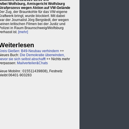
in/bei Wolfsburg, Amtsgericht Wolfsburg
Strafprozess wegen Aktion auf VW-Gelände
Der Zug, der Braunkohle für das VW-eigene
Kraftwerk bringt, wurde blockiert. Mit dabei
war der Journalist Jörg Bergstedt, der wegen
seinen kritischen Filmen bei der Justiz und
Polizei in Raum Braunschweig/Wolfsburg
verhasst ist.
[mehr]
Weiterlesen
Kreis Gießen: B49-Neubau verhindern
++
Neues Buch:
Die Demokratie überwinden,
bevor sie sich selbst abschafft
++ Nichts mehr
verpassen:
Mailverteiler&Chats
Neue Mobilnr.: 015511439808), Festnetz
bleibt 06401-903283