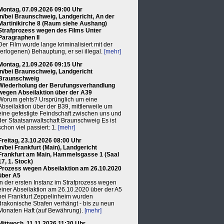
Montag, 07.09.2026 09:00 Uhr
in/bei Braunschweig, Landgericht, An der
Martinikirche 8 (Raum siehe Aushang)
Strafprozess wegen des Films Unter
Paragraphen II
Der Film wurde lange kriminalisiert mit der
(erlogenen) Behauptung, er sei illegal.
[mehr]
Montag, 21.09.2026 09:15 Uhr
in/bei Braunschweig, Landgericht
Braunschweig
Wiederholung der Berufungsverhandlung
wegen Abseilaktion über der A39
Worum gehts? Ursprünglich um eine
Abseilaktion über der B39, mittlerweile um
eine gefestigte Feindschaft zwischen uns und
der Staatsanwaltschaft Braunschweig Es ist
schon viel passiert: 1.
[mehr]
Freitag, 23.10.2026 08:00 Uhr
in/bei Frankfurt (Main), Landgericht
Frankfurt am Main, Hammelsgasse 1 (Saal
17, 1. Stock)
Prozess wegen Abseilaktion am 26.10.2020
über A5
In der ersten Instanz im Strafprozess wegen
einer Abseilaktion am 26.10.2020 über der A5
bei Frankfurt Zeppelinheim wurden
drakonische Strafen verhängt - bis zu neun
Monaten Haft (auf Bewährung).
[mehr]
Mittwoch, 11.11.2026 11:30 Uhr