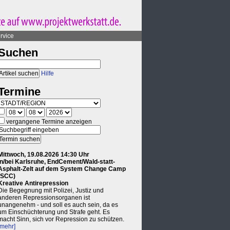
rvice
Suchen
Hilfe
Termine
vergangene Termine anzeigen
Mittwoch, 19.08.2026 14:30 Uhr
in/bei Karlsruhe, EndCement/Wald-statt-
Asphalt-Zelt auf dem System Change Camp
(SCC)
Kreative Antirepression
Die Begegnung mit Polizei, Justiz und
anderen Repressionsorganen ist
unangenehm - und soll es auch sein, da es
um Einschüchterung und Strafe geht. Es
macht Sinn, sich vor Repression zu schützen.
[mehr]