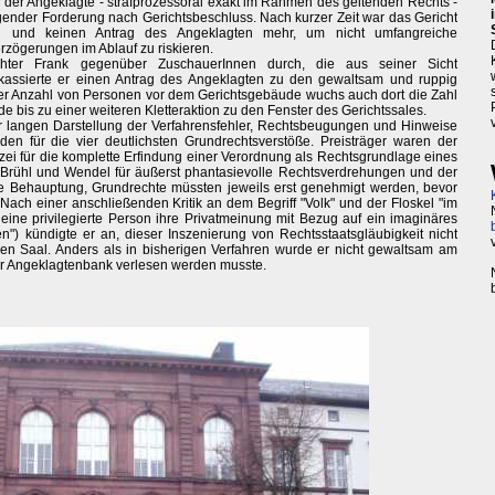
der Angeklagte - strafprozessoral exakt im Rahmen des geltenden Rechts -
gender Forderung nach Gerichtsbeschluss. Nach kurzer Zeit war das Gericht
g und keinen Antrag des Angeklagten mehr, um nicht umfangreiche
zögerungen im Ablauf zu riskieren.
chter Frank gegenüber ZuschauerInnen durch, die aus seiner Sicht
kassierte er einen Antrag des Angeklagten zu den gewaltsam und ruppig
r Anzahl von Personen vor dem Gerichtsgebäude wuchs auch dort die Zahl
e bis zu einer weiteren Kletteraktion zu den Fenster des Gerichtssales.
r langen Darstellung der Verfahrensfehler, Rechtsbeugungen und Hinweise
den für die vier deutlichsten Grundrechtsverstöße. Preisträger waren der
ei für die komplette Erfindung einer Verordnung als Rechtsgrundlage eines
en Brühl und Wendel für äußerst phantasievolle Rechtsverdrehungen und der
 die Behauptung, Grundrechte müssten jeweils erst genehmigt werden, bevor
ach einer anschließenden Kritik an dem Begriff "Volk" und der Floskel "im
eine privilegierte Person ihre Privatmeinung mit Bezug auf ein imaginäres
en") kündigte er an, dieser Inszenierung von Rechtsstaatsgläubigkeit nicht
en Saal. Anders als in bisherigen Verfahren wurde er nicht gewaltsam am
rer Angeklagtenbank verlesen werden musste.