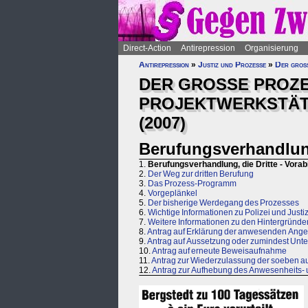
Direct-Action
Antirepression
Organisierung
Antirepression
»
Justiz und Prozesse
»
Der große
DER GROSSE PROZ
PROJEKTWERKSTÄTTL
(2007)
Berufungsverhandlung
1.
Berufungsverhandlung, die Dritte - Vorab
2.
Der Weg zur dritten Berufung
3.
Das Prozess-Programm
4.
Vorgeplänkel
5.
Der bisherige Werdegang des Prozesses
6.
Wichtige Informationen zu Polizei und Justi
7.
Weitere Informationen zu den Hintergründe
8.
Antrag auf Erklärung der anwesenden Ange
9.
Antrag auf Aussetzung oder zumindest Unter
10.
Antrag auf erneute Beweisaufnahme
11.
Antrag zur Wiederzulassung der soeben au
12.
Antrag zur Aufhebung des Anwesenheits-