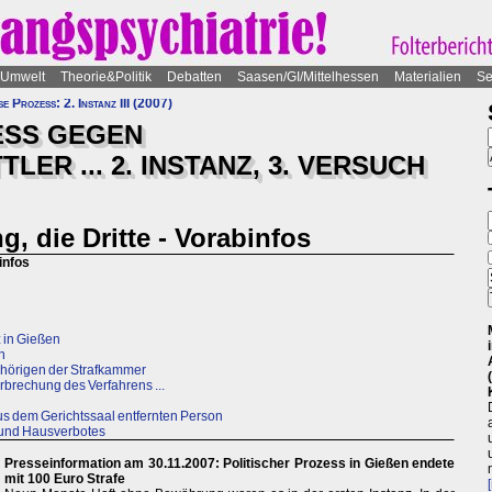
Umwelt
Theorie&Politik
Debatten
Saasen/GI/Mittelhessen
Materialien
Se
 Prozess: 2. Instanz III (2007)
ESS GEGEN
ER ... 2. INSTANZ, 3. VERSUCH
, die Dritte - Vorabinfos
infos
z in Gießen
n
hörigen der Strafkammer
brechung des Verfahrens ...
s dem Gerichtssaal entfernten Person
 und Hausverbotes
Presseinformation am 30.11.2007: Politischer Prozess in Gießen endete
mit 100 Euro Strafe