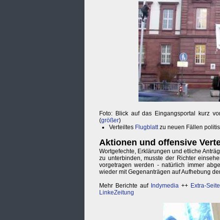
Foto: Blick auf das Eingangsportal kurz v
(
größer
)
Verteiltes
Flugblatt
zu neuen Fällen politis
Aktionen und offensive Vert
Wortgefechte, Erklärungen und etliche Anträ
zu unterbinden, musste der Richter einsehe
vorgetragen werden - natürlich immer abg
wieder mit Gegenanträgen auf Aufhebung de
Mehr Berichte auf
Indymedia
++
Extra-Seit
LinkeZeitung