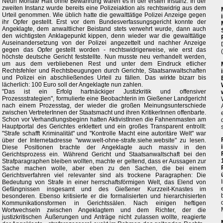
Neun Monate Haft ohne Bewährung waren es in der ersten Instanz. In der
zweiten Instanz wurde bereits eine Polizeiaktion als rechtswidrig aus dem
Urteil genommen. Wie üblich hatte die gewalttätige Polizei Anzeige gegen
ihr Opfer gestellt. Erst vor dem Bundesverfassungsgericht konnte der
Angeklagte, dem anwaltlicher Beistand stets verwehrt wurde, dann auch
den wichtigsten Anklagepunkt kippen, denn wieder war die gewalttätige
Auseinandersetzung von der Polizei angezettelt und nachher Anzeige
gegen das Opfer gestellt worden - rechtswidrigerweise, wie erst das
höchste deutsche Gericht feststellte. Nun musste neu verhandelt werden,
um aus dem verbliebenen Rest und unter dem Eindruck etlicher
Rechtsfehler und Rechtsbeugungen durch Gerichte, Staatsanwaltschaften
und Polizei ein abschließendes Urteil zu fällen. Das wirkte bizarr bis
lächerlich: 100 Euro soll der Angeklagte nun zahlen.
"Das ist ein Erfolg hartnäckiger Justizkritik und offensiver
Prozessstrategien", formulierte eine Beobachterin im Gießener Landgericht
nach einem Prozesstag, der wieder die großen Meinungsunterschiede
zwischen VertreterInnen der Staatsmacht und ihren KritikerInnen offenbarte.
Schon vor Verhandlungsbeginn hatten AktivistInnen die Fahnenmasten am
Hauptportal des Gerichtes erklettert und ein großes Transparent entrollt:
"Strafe schafft Kriminalität" und "Kontrolle Macht eine autoritäre Welt" war
über der Internetadresse "www.welt-ohne-strafe.siehe.website" zu lesen.
Diese Positionen brachte der Angeklagte auch massiv in den
Gerichtsprozess ein. Während Gericht und Staatsanwaltschaft bei den
Strafparagraphen bleiben wollten, machte er geltend, dass er Aussagen zur
Sache machen wolle, aber eben zu den Sachen, die bei einem
Gerichtsverfahren viel relevanter sind als trockene Paragraphen: Die
Bedeutung von Strafe in einer herrschaftsförmigen Welt, das Elend von
Gefängnissen insgesamt und des Gießener Kurzzeit-Knastes im
besonderen. Ebenso kritisierte er die formalisierten und hierarchisierten
Kommunikationsformen in Gerichtssälen. Nach einigen heftigen
Wortwechseln zwischen Angeklagtem und dem Richter, der die
justizkritischen Äußerungen und Anträge nicht zulassen wollte, reagierte