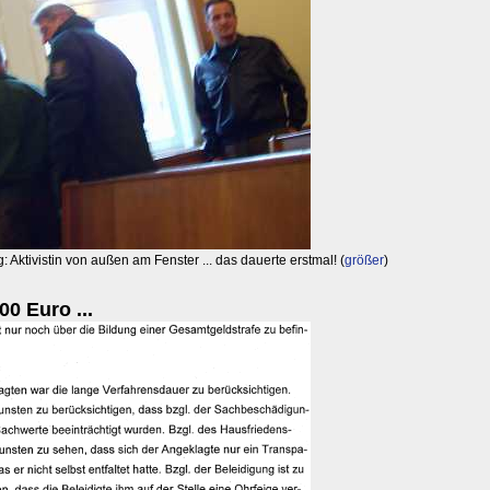
 Aktivistin von außen am Fenster ... das dauerte erstmal! (
größer
)
0 Euro ...