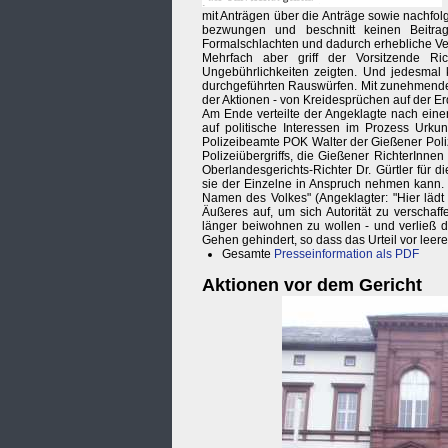
mit Anträgen über die Anträge sowie nachfol
bezwungen und beschnitt keinen Beitra
Formalschlachten und dadurch erhebliche Ver
Mehrfach aber griff der Vorsitzende Ri
Ungebührlichkeiten zeigten. Und jedesmal 
durchgeführten Rauswürfen. Mit zunehmende
der Aktionen - von Kreidesprüchen auf der Erd
Am Ende verteilte der Angeklagte nach eine
auf politische Interessen im Prozess Urkun
Polizeibeamte POK Walter der Gießener Poliz
Polizeiübergriffs, die Gießener RichterInn
Oberlandesgerichts-Richter Dr. Gürtler für
sie der Einzelne in Anspruch nehmen kann. N
Namen des Volkes" (Angeklagter: "Hier lädt 
Äußeres auf, um sich Autorität zu verschaff
länger beiwohnen zu wollen - und verließ d
Gehen gehindert, so dass das Urteil vor lee
Gesamte
Presseinformation als PDF
Aktionen vor dem Gericht