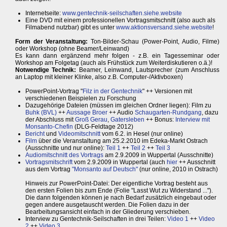
Internetseite:
www.gentechnik-seilschaften.siehe.website
Eine DVD mit einem professionellen Vortragsmitschnitt (also auch als
Filmabend nutzbar) gibt es unter
www.aktionsversand.siehe.website
!
Form der Veranstaltung:
Ton-Bilder-Schau (Power-Point, Audio, Filme)
oder Workshop (ohne Beamer/Leinwand)
Es kann dann ergänzend mehr folgen - z.B. ein Tagesseminar oder
Workshop am Folgetag (auch als Frühstück zum Weiterdiskutieren o.ä.)!
Notwendige Technik:
Beamer, Leinwand, Lautsprecher (zum Anschluss
an Laptop mit kleiner Klinke, also z.B. Computer-/Aktivboxen)
PowerPoint-Vortrag "
Filz in der Gentechnik
" ++ Versionen mit
verschiedenen Beispielen zu Forschung
Dazugehörige Dateien (müssen im gleichen Ordner liegen): Film zu
Buhk (BVL)
++
Aussage Broer
++ Audio
Schaugarten-Rundgang
, dazu
der Abschluss mit
Groß Gerau
,
Gatersleben
++ Bonus:
Interview mit
Monsanto-Chefin
(DLG-Feldtage 2012)
Bericht
und
Videomitschnitt
vom 6.2. in Hesel (nur online)
Film
über die Veranstaltung am 25.2.2010 im Edeka-Markt Ostrach
(Ausschnitte und nur online):
Teil 1
++
Teil 2
++
Teil 3
Audiomitschnitt des Vortrags
am 2.9.2009 in Wuppertal (Ausschnitte)
Vortragsmitschrift
vom 2.9.2009 in Wuppertal (auch
hier
++ Ausschnitt
aus dem Vortrag
"Monsanto auf Deutsch"
(nur online, 2010 in Ostrach)
Hinweis zur PowerPoint-Datei: Der eigentliche Vortrag besteht aus
den ersten Folien bis zum Ende (Folie "Lasst Wut zu Widerstand ...").
Die dann folgenden können je nach Bedarf zusätzlich eingebaut oder
gegen andere ausgetauscht werden. Die Folien dazu in der
Bearbeitungsansicht einfach in der Gliederung verschieben.
Interview zu Gentechnik-Seilschaften in drei Teilen:
Video 1
++
Video
2
++
Video 3