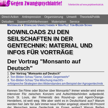
Direct-Action
Antirepression
Organisierung
Umwelt
Theorie&Politik
Debatten
Saasen/GI/Mittelhessen
Materialien
Service
Materialien
»
Download Umweltthemen
»
Gen-Filz: Ton-Bilder-Schau
DOWNLOADS ZU DEN
SEILSCHAFTEN IN DER
GENTECHNIK: MATERIAL UND
INFOS FÜR VORTRÄGE
Der Vortrag "Monsanto auf
Deutsch"
1.
Der Vortrag "Monsanto auf Deutsch"
2.
Ton-Bilder-Schau "Gene, Gelder, Gegenwehr"
3.
Ton-Bilder-Schau "Die Mischung macht's -
erfolgreiche Strategien des Widerstandes am Beispiel der Agrogentechnik
Kennen Sie Filme oder Bücher über Monsanto? Immer wieder wird einen
intensiver Filz zwischen Konzern und Aufsichtsbehörden aufgedeckt.
Doch St. Louis, der Firmensitz des Round-up- und Agent-Orange-
Herstellers, ist weit weg. Wie aber sieht es in Deutschland aus? Warum
werden hier Jahr für Jahr immer neue Felder angelegt, obwohl 80 Prozent
der Menschen keine Gentechnik im Essen wollen? Warum fließen