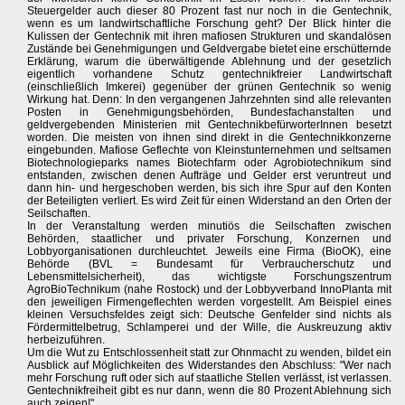
Steuergelder auch dieser 80 Prozent fast nur noch in die Gentechnik,
wenn es um landwirtschaftliche Forschung geht? Der Blick hinter die
Kulissen der Gentechnik mit ihren mafiosen Strukturen und skandalösen
Zustände bei Genehmigungen und Geldvergabe bietet eine erschütternde
Erklärung, warum die überwältigende Ablehnung und der gesetzlich
eigentlich vorhandene Schutz gentechnikfreier Landwirtschaft
(einschließlich Imkerei) gegenüber der grünen Gentechnik so wenig
Wirkung hat. Denn: In den vergangenen Jahrzehnten sind alle relevanten
Posten in Genehmigungsbehörden, Bundesfachanstalten und
geldvergebenden Ministerien mit GentechnikbefürworterInnen besetzt
worden. Die meisten von ihnen sind direkt in die Gentechnikkonzerne
eingebunden. Mafiose Geflechte von Kleinstunternehmen und seltsamen
Biotechnologieparks names Biotechfarm oder Agrobiotechnikum sind
entstanden, zwischen denen Aufträge und Gelder erst veruntreut und
dann hin- und hergeschoben werden, bis sich ihre Spur auf den Konten
der Beteiligten verliert. Es wird Zeit für einen Widerstand an den Orten der
Seilschaften.
In der Veranstaltung werden minutiös die Seilschaften zwischen
Behörden, staatlicher und privater Forschung, Konzernen und
Lobbyorganisationen durchleuchtet. Jeweils eine Firma (BioOK), eine
Behörde (BVL = Bundesamt für Verbraucherschutz und
Lebensmittelsicherheit), das wichtigste Forschungszentrum
AgroBioTechnikum (nahe Rostock) und der Lobbyverband InnoPlanta mit
den jeweiligen Firmengeflechten werden vorgestellt. Am Beispiel eines
kleinen Versuchsfeldes zeigt sich: Deutsche Genfelder sind nichts als
Fördermittelbetrug, Schlamperei und der Wille, die Auskreuzung aktiv
herbeizuführen.
Um die Wut zu Entschlossenheit statt zur Ohnmacht zu wenden, bildet ein
Ausblick auf Möglichkeiten des Widerstandes den Abschluss: "Wer nach
mehr Forschung ruft oder sich auf staatliche Stellen verlässt, ist verlassen.
Gentechnikfreiheit gibt es nur dann, wenn die 80 Prozent Ablehnung sich
auch zeigen!"