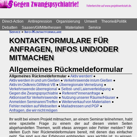
Direct-Action
Antirepression
Organisierung
Umwelt
Theorie&Politik
Debatten
Saasen/GI/Mittelhessen
Materialien
Service
Service
»
Info-/Kontaktformulare
KONTAKTFORMULARE FÜR
ANFRAGEN, INFOS UND/ODER
MITMACHEN
Allgemeines Rückmeldeformular
Allgemeines Rückmeldeformular
●
Aktiv werden!
●
Aktiv werden in und um Gießen
●
Verkehrswende in/um Gießen
●
Aktiv im Ostkreis GI/West-VB
●
Überregionale Vernetzung
●
Verkehrswende überregional
●
Selbst- und Laienverteidigung
●
Gegen die Zwangspsychiatrie
●
Referent*innenanfrage
●
Aktionsset für Verkehrswende
●
Nutzung unserer Räume/Häuser
●
Anmelden Seminaren/Treffen
●
Weiterverkauf von Materialien
●
Fehler melden auf Webseiten
●
Mailadressen und PGP
●
Anfragen, die wir nicht mögen
Ihr wollt bei einem Projekt mitmachen, an einem Seminar teilnehmen, habt
eine spezielle Frage zu einem der auf diesen vielen Seiten
abgehandelten Themen, wollt etwas anregen oder Fehler melden? Wir
stellen Euch hier Rückmeldeformulare bereit, mit denen das einfacher
geht. Sie sind aus der Erfahrung entstanden, was wichtig ist, zu wissen.