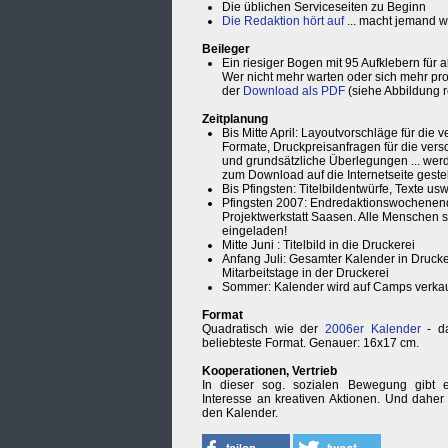
Die üblichen Serviceseiten zu Beginn
Die Redaktion hört auf
... macht jemand w
Beileger
Ein riesiger Bogen mit 95 Aufklebern für 
Wer nicht mehr warten oder sich mehr prod
der
Download als PDF
(siehe Abbildung r
Zeitplanung
Bis Mitte April: Layoutvorschläge für die
Formate, Druckpreisanfragen für die ver
und grundsätzliche Überlegungen ... wer
zum Download auf die Internetseite gestel
Bis Pfingsten: Titelbildentwürfe, Texte usw.
Pfingsten 2007: Endredaktionswochenend
Projektwerkstatt Saasen. Alle Menschen s
eingeladen!
Mitte Juni : Titelbild in die Druckerei
Anfang Juli: Gesamter Kalender in Druck
Mitarbeitstage in der Druckerei
Sommer: Kalender wird auf Camps verkau
Format
Quadratisch wie der
2006er Kalender
- da
beliebteste Format. Genauer: 16x17 cm.
Kooperationen, Vertrieb
In dieser sog. sozialen Bewegung gibt 
Interesse an kreativen Aktionen. Und dahe
den Kalender.