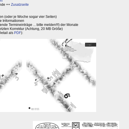
en
nde ++
Zusatzseite
en (oder je Woche sogar vier Seiten)
re Informationen
ende Termineinträge ... bitte melden!!!) der Monate
letzten Korrektur (Achtung, 20 MB Größe)
Detail als
PDF
):