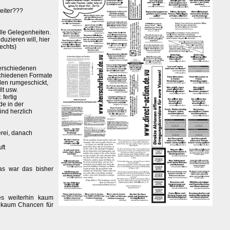
eiter???
alle Gelegenheiten.
uzieren will, hier
echts)
 verschiedenen
schiedenen Formate
den rumgeschickt,
lt usw.
 fertig
e in der
ind herzlich
erei, danach
ft
s war das bisher
es weiterhin kaum
r kaum Chancen für