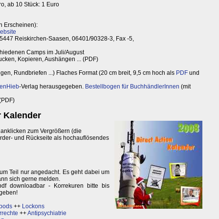
o, ab 10 Stück: 1 Euro
h Erscheinen):
ebsite
, 35447 Reiskirchen-Saasen, 06401/90328-3, Fax -5,
schiedenen Camps im Juli/August
cken, Kopieren, Aushängen ... (PDF)
en, Rundbriefen ...) Flaches Format (20 cm breit, 9,5 cm hoch als
PDF
und
tenHieb
-Verlag herausgegeben.
Bestellbogen für BuchhändlerInnen
(mit
(PDF)
 Kalender
 anklicken zum Vergrößern (die
 Vorder- und Rückseite als hochauflösendes
zum Teil nur angedacht. Es geht dabei um
kann sich gerne melden.
pdf downloadbar - Korrekuren bitte bis
 geben!
ipods
++
Lockons
rrechte
++
Antipsychiatrie