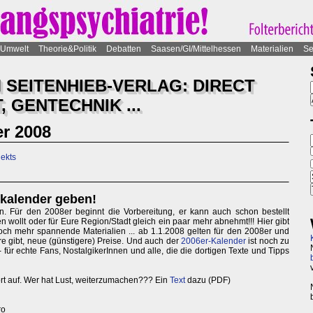
Umwelt
Theorie&Politik
Debatten
Saasen/GI/Mittelhessen
Materialien
Se
 SEITENHIEB-VERLAG: DIRECT
, GENTECHNIK ...
er 2008
ekts
nkalender geben!
. Für den 2008er beginnt die Vorbereitung, er kann auch schon bestellt
n wollt oder für Eure Region/Stadt gleich ein paar mehr abnehmt!!! Hier gibt
ch mehr spannende Materialien ... ab 1.1.2008 gelten für den 2008er und
e gibt, neue (günstigere) Preise. Und auch der
2006er-Kalender
ist noch zu
 für echte Fans, NostalgikerInnen und alle, die die dortigen Texte und Tipps
rt auf. Wer hat Lust, weiterzumachen??? Ein
Text
dazu (PDF)
ro