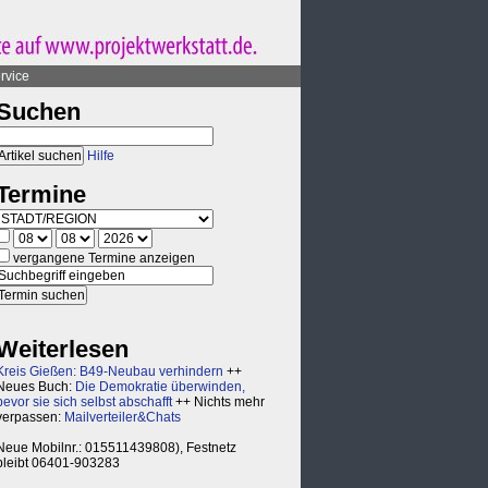
rvice
Suchen
Hilfe
Termine
vergangene Termine anzeigen
Weiterlesen
Kreis Gießen: B49-Neubau verhindern
++
Neues Buch:
Die Demokratie überwinden,
bevor sie sich selbst abschafft
++ Nichts mehr
verpassen:
Mailverteiler&Chats
Neue Mobilnr.: 015511439808), Festnetz
bleibt 06401-903283