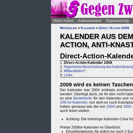
Direct-Action
Antirepression
Organisierung
Materialien
»
Kalender
»
Direct-Action 2008
KALENDER AUS DEM
ACTION, ANTI-KNAST
Direct-Action-Kalend
1.
Direct-Action-Kalender 2008
2.
Allgemeine Beschreibung des Kalenderproj
3.
Mitbestellen?
4.
Links
2009 wird es keinen Tasche
Der Kalender war 2004 erstmals erschienen
werden. Überlegt doch, ob Ihr den nicht habe
es eine
Bestellseite
für den Kalender und no
2007er-Kalender
, von dem es noch Exemplar
haben genauso wie die von
2004
und
2005
-
auch lesen wollen.
Achtung: Die bisherige Kalender-Crew hö
Preise 2008er-Kalender im Überblick:
Einzelbestellung: Ab sofort nur noch 2 Eu