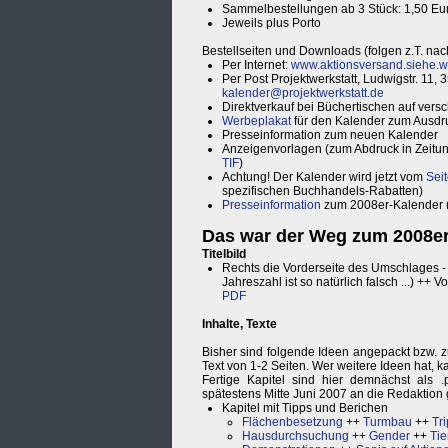
Sammelbestellungen ab 3 Stück: 1,50 Eur
Jeweils plus Porto
Bestellseiten und Downloads (folgen z.T. nac
Per Internet:
www.aktionsversand.siehe.w
Per Post Projektwerkstatt, Ludwigstr. 11
kalender@projektwerkstatt.de
Direktverkauf bei Büchertischen auf ver
Werbeplakat
für den Kalender zum Ausdru
Presseinformation zum neuen Kalender
Anzeigenvorlagen (zum Abdruck in Zeitung
TIF
)
Achtung! Der Kalender wird jetzt vom
Sei
spezifischen Buchhandels-Rabatten)
Presseinformation
zum 2008er-Kalender 
Das war der Weg zum 2008er
Titelbild
Rechts die Vorderseite des Umschlages -
Jahreszahl ist so natürlich falsch ...) ++
PDF
Inhalte, Texte
Bisher sind folgende Ideen angepackt bzw. 
Text von 1-2 Seiten. Wer weitere Ideen hat, 
Fertige Kapitel sind hier demnächst als .
spätestens Mitte Juni 2007 an die Redaktion
Kapitel mit Tipps und Berichen
Flächenbesetzung
++
Turmbau
++
Tr
Hausdurchsuchung
++
Gender
++
Tie