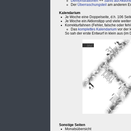
Demonstrationen
++
Sanis auf Aktion
Der
Überraschungsteil
am anderen E
Kalendarium
Je Woche eine Doppelseite, d.h. 106 Seit
Je Woche ein Aktionstipp und viele weite
Korrekturfahnen (Fehler, falsche oder fehl
Das
komplettes Kalendarium
vor der 
So sah der erste Entwurf in klein aus (im 
Sonstige Seiten
Monatsübersicht